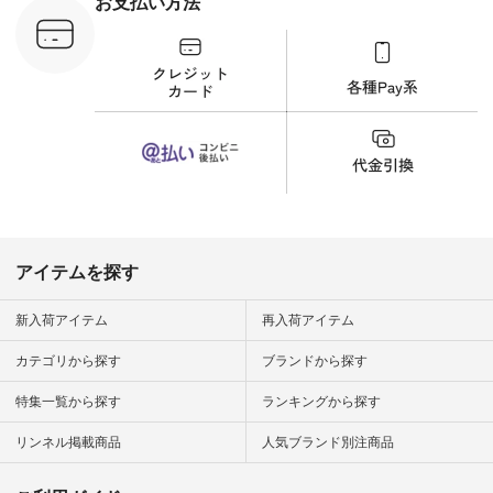
お支払い方法
ンプルライ
プルコーデ
#猫 #猫グ
界猫の日 #
財布 #ポー
カップ #猫
松尾ミユキ
o #アオネコ
n #ナチュラ
official.
アイテムを探す
新入荷アイテム
再入荷アイテム
カテゴリから探す
ブランドから探す
特集一覧から探す
ランキングから探す
リンネル掲載商品
人気ブランド別注商品