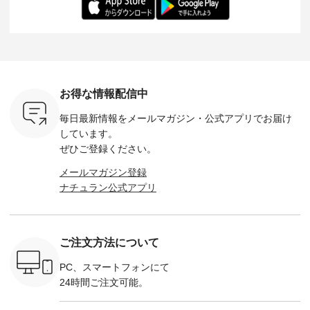
-- &yarn --------------
る一着に仕上げまし
しくご紹介します。
身長：164cm ---
バッグ
--------------- ■ピン
た。 モデル身長：
モデル身長：164cm
-------------
（税込） ・
タックワンピース
164cm ----------------
-------------------------
HEAVENLY -
・Leo ・
¥12,900（税込） ・
------------- Luuna
---- Lintu Laulu -------
-------------
ella [ 注文
ホワイト ・スモーク
miu --------------------
---------------------- ■
ェックシ
-263B-
ブルー ・ネイビー [
--------- ■【慶弔両
タータンチェックギ
フリルネ
注文番号：MTO-
用】ノーカラーフォ
ャザースカート
ーバー ¥1
ットヘアク
263W-29752 ] -------
ーマルジャケット
¥9,900（税込） ・レ
込） ・ホ
お得な情報配信中
,320（税
---------------------- ▶️
¥16,500（税込） [
ッド系 ・グリーン系
ラック 
settes ・
お買い物は写真のタ
注文番号：KOA-
[ 注文番号：MTO-
・オフ [
毎日最新情報をメールマガジン・
公式アプリでお届け
Chloe [ 注
グをタップ またはプ
262O-31095 ] ■【慶
263S-27183 ] --------
DLW-263T-3
EMW-
ロフィール
弔両用】大切な日の
--------------------- ▶️
-------------
しています。
] ■松尾
（@natulan_official）
ボタンフレアワンピ
お買い物は写真のタ
-- ▶️ お買い物は写真
ぜひご登録ください。
キャットハ
からどうぞ 「ナチュ
ース ¥18,700（税
グをタップ またはプ
のタグをタ
マグ ¥
ラン」で 注文番号や
込） [ 注文番号：
ロフィール
はプロ
メールマガジン登録
（税込） ・
商品名を検索してみ
KOA-252W-22368 ]
（@natulan_official）
（@natulan
ナチュラン公式アプリ
Noisettes
てくださいね。
■【慶弔両用】大切
からどうぞ 「ナチュ
からどうぞ 「ナ
・Chloe [
#lifewear #fashion
な日のボウタイAラ
ラン」で 注文番号や
ラン」で 
：EMW-
#natulan #今日のコ
インワンピース
商品名を検索してみ
商品名を
------
ーデ #コーディネー
¥18,700（税込） [
てくださいね。
てくだ
--------
ト #ファッション #
注文番号：KOA-
#lifewear #fashion
#lifewear
ご注文方法について
-----------
ナチュラル #日々の
252W-22369 ] -------
#natulan #今日のコ
#natula
がま口
暮らし #暮らしを楽
---------------------- ▶️
ーデ #コーディネー
ーデ #コ
ォレット
しむ #シンプルライ
お買い物は写真のタ
ト #ファッション #
ト #ファ
PC、スマートフォンにて
0（税込） ・
フ #シンプルコーデ
グをタップ またはプ
ナチュラル #日々の
ナチュラル
24時間ご注文可能。
 ・ブルー
#大人女子 #ワンピ
ロフィール
暮らし #暮らしを楽
暮らし #
・ミモザイ
ース #ピンタック #
（@natulan_official）
しむ #シンプルライ
しむ #シ
シルエット
涼やか素材 #夏ワン
からどうぞ 「ナチュ
フ #シンプルコーデ
フ #シン