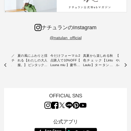
ナチュランのInstagram
@natulan_official
ミユキ／
夏の風にふわりと揺
今だけフォーマル2
真夏から楽しめる秋
【 HEAV
 】ねこモチ
れる【わたしの大人
点購入で10%OFF【
色チェック【Lintu
やかに華
雑貨 ・ 8
服。】 ピンタックワ
Luuna miu 】慶弔両
Laulu】タータンチ
ルネック
「世界猫の
ンピース ・ 軽やか
用ノーカラージャケ
ェックギャザースカ
ー ・ 天然素材を生
、 愛らし
なワンピーススタイ
ット ・ 身に纏うだ
ート ・ ゆったりと
かしたナ
チーフのア
ルを楽しめるのは、
けでほっとする着心
した着心地の大人の
タイル
。 ナチ
夏のおしゃれの醍醐
地を大切にした フォ
日常着を提案する、
「HEAV
も人気の
味。 今回ご紹介する
ーマル服のオリジナ
ナチュランオリジナ
ら、 新作
（松尾ミユ
のは 袖を通すだけで
ルブランド「 Luuna
ルブランド「 Lintu
ーが届きま
OFFICIAL SNS
」と
ちょっとひんやり、
miu 」から、 新たに
Laulu 」から、 季節
んのり透
co」から、
見た目にも涼し気な
フォーマルジャケッ
をまたいで穿けるチ
涼やかな生
るだけで気
ワンピース。 日常か
トが仲間入り。 ワン
ェックスカートが新
んわりと
 バッグや
ら夏休みのお出かけ
ピースとのバランス
登場。 真夏にうれし
をあしら
紹介しま
まで、 暑い夏にぴっ
を考え、 丈感やシル
い涼やかさと、 秋を
印象的。 
公式アプリ
たりの新作です。 モ
エット、着心地まで
先取りできる落ち着
装いに、 
-- 松尾ミユキ
デル身長：168cm --
丁寧に設計。 特別な
いた色合いを兼ね備
華やぎを
------------
-------------------------
日を心地よく過ごせ
えたアイテムを、 詳
る一枚です。 