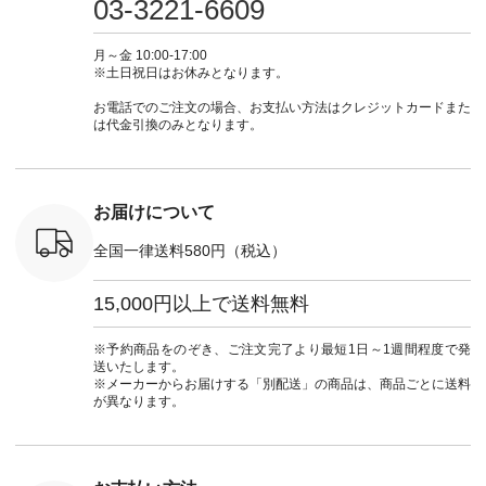
03-3221-6609
 注文番号：
ピ #夏コーデ
ラン」で 注文番号や
#大人女子 #スカー
#大人女子 
-31607 ]
#andyarn #アンドヤ
商品名を検索してみ
ト #フレアスカート
シャツコー
ミニウォレ
ーン #オリジナルブ
てくださいね。
#チェック柄 #ター
ルシャツ 
月～金 10:00-17:00
790（税込）
ランド #natulan #ナ
#lifewear #fashion
タンチェック #秋色
シャツ #
※土日祝日はお休みとなります。
号：NCO-
チュラン
#natulan #今日のコ
#夏コーデ #Lintu
ャツコーデ
] ■ラテ
#natulan_official.
ーデ #コーディネー
Laulu #リントゥラウ
デ #HEAV
お電話でのご注文の場合、お支払い方法はクレジットカードまた
トート
ト #ファッション #
ル #オリジナルブラ
ブンリー #natulan #
は代金引換のみとなります。
0（税込） [
ナチュラル #日々の
ンド #natulan #ナチ
ナチ
：NCO-
暮らし #暮らしを楽
ュラン
#natulan_of
] ■キー
しむ #シンプルライ
#natulan_official.
,970（税
フ #シンプルコーデ
注文番号：
#大人女子 #フォー
お届けについて
00150 ] -
マル #ブラックフォ
------------
ーマル #ジャケット
全国一律送料580円（税込）
#ワンピース #冠婚
タップ ま
葬祭 #Luunamiu #ル
フィール
ウナミウ #オリジナ
15,000円以上で送料無料
_official）
ルブランド #natulan
チュ
#ナチュラン
注文番号や
#natulan_official.
※予約商品をのぞき、ご注文完了より最短1日～1週間程度で発
検索してみ
送いたします。
さいね。
※メーカーからお届けする「別配送」の商品は、商品ごとに送料
 #fashion
が異なります。
n #今日のコ
ーディネー
ッション #
 #日々の
暮らしを楽