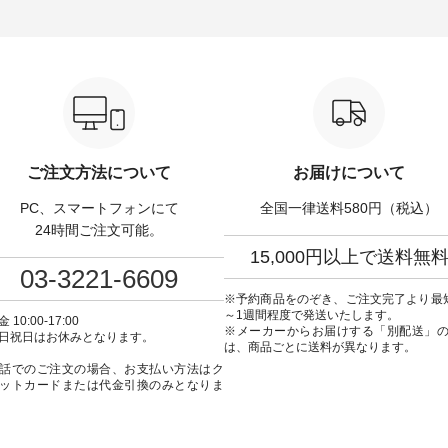
-------------------------- ■
る一着に仕上げました。 モデル
します。 モデル身長：164cm ---
タックワンピース
身長：164cm -----------------------
-------------------------- Li
900（税込） ・ホワイト ・
------ Luuna miu --------------------
----------------------------- ■タータ
クブルー ・ネイビー [ 注
--------- ■【慶弔両用】ノーカラ
ンチェックギャザース
O-263W-29752 ] ----
ーフォーマルジャケット
¥9,900（税込） ・レッ
------------- ▶️ お買い物
¥16,500（税込） [ 注文番号：
リーン系 [ 注文番号：
のタグをタップ またはプ
KOA-262O-31095 ] ■【慶弔両
263S-27183 ] -----------------------
（@natulan_official）
用】大切な日のボタンフレアワ
------ ▶️ お買い物は写真のタグを
ラン」で 注
ンピース ¥18,700（税込） [ 注文
タップ またはプロフ
や商品名を検索してみて
番号：KOA-252W-22368 ] ■【慶
（@natulan_official
wear #fashion
弔両用】大切な日のボウタイAラ
「ナチュラン」で 注文
ご注文方法について
お届けについて
ulan #今日のコーデ #コーデ
インワンピース ¥18,700（税
品名を検索してみてく
ト #ファッション #ナチュ
込） [ 注文番号：KOA-252W-
ね。 #lifewear #fashion #natulan
PC、スマートフォンにて
全国一律送料580円（税込）
#日々の暮らし #暮らしを楽
22369 ] -----------------------------
#今日のコーデ #コーデ
#シンプルライフ #シンプル
▶️ お買い物は写真のタグをタッ
#ファッション #ナチュ
24時間ご注文可能。
#大人女子 #ワンピース #
プ またはプロフィール
日々の暮らし #暮らしを楽
15,000円以上で送料無
ック #涼やか素材 #夏ワン
（@natulan_official）からどうぞ
シンプルライフ #シン
03-3221-6609
コーデ #andyarn #アンド
「ナチュラン」で 注文番号や商
デ #大人女子 #スカート 
 #オリジナルブランド
品名を検索してみてください
スカート #チェック柄 #
※予約商品をのぞき、ご注文完了より最
tulan #ナチュラン
ね。 #lifewear #fashion #natulan
チェック #秋色 #夏コーデ #
～1週間程度で発送いたします。
 10:00-17:00
_official.
#今日のコーデ #コーディネート
Laulu #リントゥラウル
※メーカーからお届けする「別配送」
日祝日はお休みとなります。
#ファッション #ナチュラル #
ナルブランド #natulan #ナチュ
は、商品ごとに送料が異なります。
日々の暮らし #暮らしを楽しむ #
ラン #natulan_official.
話でのご注文の場合、お支払い方法はク
シンプルライフ #シンプルコー
ットカードまたは代金引換のみとなりま
デ #大人女子 #フォーマル #ブラ
ックフォーマル #ジャケット #ワ
ンピース #冠婚葬祭 #Luunamiu #
ルウナミウ #オリジナルブラン