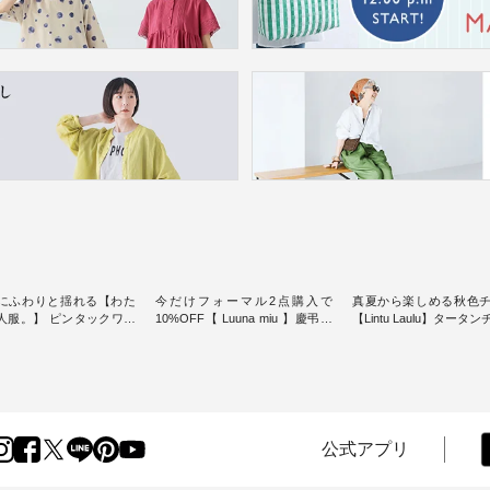
にふわりと揺れる【わた
今だけフォーマル2点購入で
真夏から楽しめる秋色
人服。】 ピンタックワン
10%OFF【 Luuna miu 】慶弔両
【Lintu Laulu】タータ
ンピースス
用ノーカラージャケット ・ 身に
ギャザースカート ・ ゆったりと
を楽しめるのは、 夏のお
纏うだけでほっとする着心地を
した着心地の大人の日
味。 今回ご紹介す
大切にした フォーマル服のオリ
案する、 ナチュランオ
 袖を通すだけでちょっと
ジナルブランド「 Luuna miu 」
ブランド「 Lintu Laulu
り、 見た目にも涼し気な
から、 新たにフォーマルジャケ
季節をまたいで穿ける
常から夏休みの
ットが仲間入り。 ワンピースと
スカートが新登場。 真夏にうれ
けまで、 暑い夏にぴった
のバランスを考え、 丈感やシル
しい涼やかさと、 秋を
公式アプリ
す。 モデル身長：
エット、着心地まで丁寧に設
きる落ち着いた色合い
-------
計。 特別な日を心地よく過ごせ
えたアイテムを、 詳し