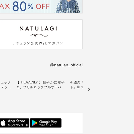
@natulan_official
チェック
【 HEAVENLY 】軽やかに華や
今週の「スタッフコーディネー
&yarn
ンチェック
ぐ、フリルネックプルオーバー
ト」👖 ナチュランスタッフのリ
プルオ
・ 天然素材を生かしたナチュラ
アルなコーディネートをご紹介
・ ナチュランオリジナルブラン
常着を提
ルスタイルで人気の
します♪ 今回は、8/1に再入荷
ド「&
リジナル
「HEAVENLY」から、 新作プル
し、 すでに残りわずかとなって
周年を迎
 」から、
オーバーが届きました。 ほんの
いる大人気の ナチュラン15周年
トを着
チェック
り透け感のある涼やかな生地
記念アイテム 「もっと選べるリ
るイ
に、 ふんわりとしたフリルをあ
ネンのよくばりパンツ」 をスタ
客様の
先取りで
しらった襟元が印象的。 シンプ
ッフが着用してみました🌿 身長
リネ
を兼ね備
ルな装いに、 さりげない華やぎ
ごとのサイズ感や着用感など、
ルオ
くご紹介
を添えてくれる一枚です。 モデ
ぜひ参考にしてみてください
ナチ