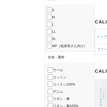
S
M
CAL
L
LL
トップス
3L
MP（低身長さん向け）
ファッ
生地・素材
ウール
CAL
コットン
コットン100%
デニム
リネン・麻
リネン・麻100%