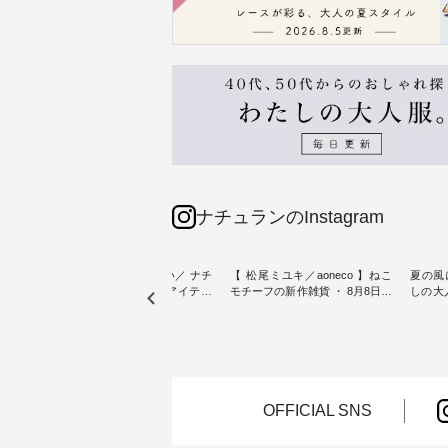
ナチュランのInstagram
sta-
＼今週の新着をおさらい／ ナチ
【 松尾ミユキ／aoneco 】ねこ
夏の風
予約販売
ュランからお届けしたアイテム
モチーフの新作雑貨 ・ 8月8日の
しの大
から スタッフが気になるものを
「世界猫の日」を前に、 愛らし
ピース ・ 軽やかなワ
一部カ
ピックアップ👆 ・ [ This week's
いネコモチーフのアイテムを特
タイル
 15周
NEW ARRIVAL ] // 2026/07/26 -
集。 ナチュランでも人気の
しゃれの醍醐
たく
2026/08/01 // ✨✨ナチュラン15周
「m.m（松尾ミユキ）」と
るのは
 この
年記念✨✨ 8月より、12,000円
「aoneco」から、 持っているだ
ひんや
しまし
（税込）以上ご購入いただいた
けで気分が上がる バッグや雑貨
ワンピース。 日
お客様へ 人気イラストレータ
をご紹介します。 -----------------
お出か
OFFICIAL SNS
介しま
ー、よしいちひろさん
------------ 松尾ミユキ -------------
りの新作で
（@chocochop2）描き下ろし
---------------- ■松尾ミユキ シア
168cm ----------------------