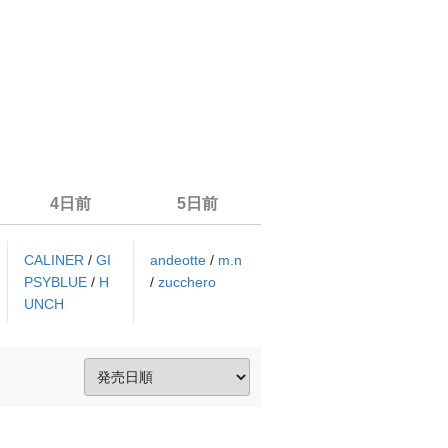
4日前
5日前
CALINER
/
GI
andeotte
/
m.n
PSYBLUE
/
H
/
zucchero
UNCH