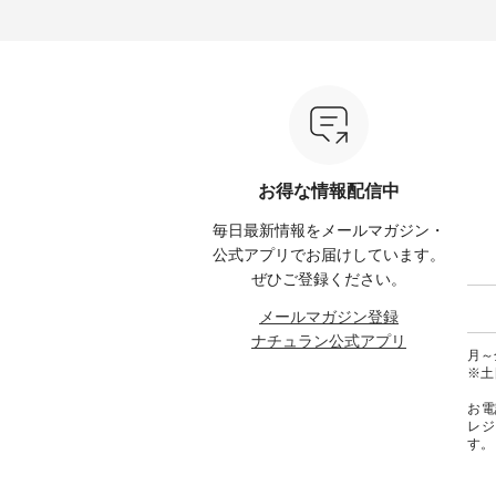
ひこの
【第2弾】レモン柄コットンバッ
ーバッグ ¥3,080（税込） ・
&yarn ---
グをプレゼント中です💓 8月に
Momo ・Leo ・Maron ・Stella [
ピン
） ・コ
なりました☀ 旅行や帰省、レジ
注文番号：EMW-263B-31376 ] ■
¥12,
ミ ・モ
ャーなど楽しい予定を計画され
松尾ミユキ キャットヘアクリ
スモー
スミレ
ている方も多いかと思います🌿
ップ ¥1,320（税込） ・Noisettes
文番号：MT
ブルーベ
今週は、暑さ本番のこれからに
・Pepper ・Chloe [ 注文番号：
------------
ぴったりな 涼し気なセットアッ
EMW-262A-31375 ] ■松尾ミユ
は写真
--------
プやワンピース、ブラウスなど
キ キャットハンドルマグ ¥
ロフィール
が新登場！ そして、大人気「よ
¥1,650（税込） ・Pumpkin ・
からどうぞ 「ナチュ
00（税
くばりパンツ」予約販売がスタ
Noisettes ・Pepper ・Chloe [ 注
文番号
ートしています♪ お見逃しな
文番号：EMW-262K-31378 ] -----
くださいね。 #life
お得な情報配信中
く！ ----------------------------- 今
------------------------ aoneco ------
#nat
グをタッ
週のご紹介アイテム ---------------
----------------------- ■がま口 ロン
ィネー
毎日最新情報をメールマガジン・
ィール
-------------- ＜1枚目右・2枚目＞
グウォレット ¥19,690（税込）
ラル 
からどうぞ
■ista-ire もっと選べるリネンの
・グレージュ ・ブルーグリーン
しむ 
公式アプリでお届けしています。
号や商
よくばりパンツ ¥9,900（税込）
・ミモザイエロー ・シルエット
コーデ 
ぜひご登録ください。
ださい
[ 注文番号：IIR-262P-29223 ] ＜
ブルー [ 注文番号：NCO-262C-
ピンタ
1枚目左・3～4枚目＞ ■so コッ
31607 ] ■がま口 ミニウォレット
ピ #夏
メールマガジン登録
ィネート
トンリネンパナマクロス
¥9,790（税込） [ 注文番号：
ヤーン
ナチュラン公式アプリ
ラル #
2wayTラインブラウス
NCO-242C-08057 ] ■ラティスト
#na
月～金
しむ #
¥7,590（税込） [ 注文番号：
ート ¥12,980（税込） [ 注文番
#natulan
※土
ルコー
CSO-263T-31348 ] コットンリネ
号：NCO-262B-31610 ] ■キーカ
リネンパ
ンパナマクロス イージーテー
バー ¥2,970（税込） [ 注文番
お電
テーパー
パードパンツ ¥7,590（税込） [
号：NCO-222C-00150 ] ----------
レジ
#再入荷
注文番号：CSO-263P-31349 ] ＜
------------------- ▶️ お買い物は写
す。
a-ire
5～6枚目＞ ■&yarn ピンタック
真のタグをタップ またはプロフ
lan #
ワンピース ¥12,900（税込） [ 注
ィール（@natulan_official）から
l.
文番号：MTO-263W-29752 ] ＜7
どうぞ 「ナチュラン」で 注文番