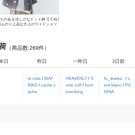
スのある涼しげなドット柄【 CALI
】ほんのり上品な大人のワイドシャツ
荷
（商品数:
269
件）
本日
昨日
一昨日
3日前
le colis
/
MAF
HEAVENLY
/
S
fu_dueka::
/
v
RAIS
/
cache c
orte cuff
/
hom
ent blanc
/
PO
ache
eworking
RINA