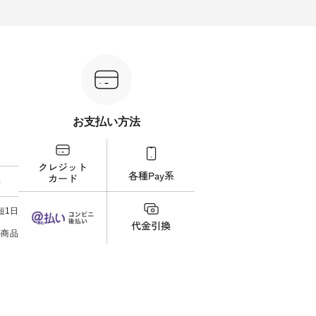
ル身長：164cm --------------------
ね。 ＝＝＝＝＝＝＝＝＝＝＝
ットに
ntu Laulu
--------- HEAVENLY ----------------
8/10（月）AM9:59まで🎫 ＼涼し
ック
------------- ■チェックシャーリン
いリネン服ウィーク開催中⏰／
せた
カート
グフリルネックプルオーバー
対象のリネン100％アイテムを合
す。 販売は8月10日までの期間
ド系 ・グ
¥12,650（税込） ・ホワイト×ブ
計5,000円以上ご購入いただくと
限定で
MTO-
ラック ・ネイビー ・オフ [ 注文
使える【送料無料】クーポンを
ださい。 
番号：DLW-263T-30714 ] --------
プレゼント中◎ ＝＝＝＝＝＝＝
160cm/164cm ---
--------------------- ▶️ お買い物は
＝＝＝＝ ▼今週の「スタッフコ
-------
ィール
写真のタグをタップ またはプロ
ーディネート」着用アイテム ■
----- ■【迷わず決まる】ボーダー
）からどうぞ
フィール（@natulan_official）か
もっと選べるリネンのよくばり
T×
番号や商
らどうぞ 「ナチュラン」で 注文
パンツ ¥9,900（税込） ・モモ
¥19
お支払い方法
ださい
番号や商品名を検索してみてく
・コーヒー ・クロマメ [ 注文番
AM9
ださいね。 #lifewear #fashion
号：IIR-262P-29223 ] -------------
イムセール
ィネート
#natulan #今日のコーデ #コーデ
---------------- ①スタッフ：koishi
チュラ
ラル #
ィネート #ファッション #ナチュ
/ 身長155cm ▼スタッフコメン
・ブラ
しむ #
ラル #日々の暮らし #暮らしを楽
ト 上ほどよい厚みのリネンで軽
ー×ブ
料
プルコー
しむ #シンプルライフ #シンプル
いのに透けないのは嬉しいで
・ブラ
#フレア
コーデ #大人女子 #シャツ #シャ
す。 暑い夏もこれだったら涼し
号：MTO-26
タータン
ツコーデ #フリルシャツ #チェッ
く過ごせますね♪ ピンク×ピンク
------------
短1日
Lintu
クシャツ #チェックシャツコー
の組み合わせにしたかったの
真のタ
 #オリジ
デ #夏コーデ #HEAVENLY #ヘブ
で、 ピンクのボーダーをシアー
ィール（@
の商品
ンリー #natulan #ナチュラン
ブラウスのインナーに合わせて
どうぞ 「ナチュラン」で 注文
#natulan_official.
みました。 --------------------------
号や
--- ②スタッフ：sk / 身長150cm
さいね。 #lifew
▼スタッフコメント ウエストが
#nat
ゴムでしっかりと留まっている
ィネー
ので、 安心してはくことができ
ラル 
ます♪ ボトムスがちょっと暗い
しむ 