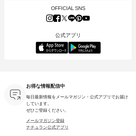
行う 「
売となった 15周年
ARRIVAL ] //
れも簡単なコットン
の 「D*g*y」 より、
low 」から新
記念のよくばりパン
2026/08/02 -
素材になりました。
毎年大人
OFFICIAL SNS
トが届きま
ツ。 たくさんのご要
2026/08/08 // ✨✨ナ
ほんのり透ける生地
ラン別注 
望をいただき、 この
チュラン15周年記念
が、女性らしさを演
ワンピー
たい、 レ
たび待望の再入荷が
✨✨ 12,000円（税
出し、 羽織るだけで
シルエッ
が楽しめる
実現しました。 今回
込）以上ご購入いた
今年らしい装いに。
見直し、 
紹介いたし
再入荷する10色のカ
だいたお客様へ 人気
レイヤードスタイル
的になっ
公式アプリ
ラーを、 改めて詳し
イラストレーター、
が楽しめて、 季節の
を 詳しく
くご紹介します。 限
よしいちひろさん
変わり目に重宝する
します。 モデル
---- blue
定カラーを手に入れ
（@chocochop2）
アイテムです。 モデ
長：164cm / 
------------
られる今だけのチャ
描き下ろし 【第2
ル身長：168cm -----
イズ：PLUS -----
ンス、 ぜひこの機会
弾】レモン柄コット
------------------------
-------------
イドボタン
をお見逃しなく！ ▼
ンバッグをプレゼン
&yarn -----------------
D*g*y -----
2,650（税
今回再入荷したカラ
ト中です💓 そろそろ
------------ ■コットン
------------ ■リブ使い
ラック ・
ー（計10色） ・コ
お盆休みの方も多い
シアーVネックカー
デニムワ
[ 注文番
ーヒー ・トマト ・
のではないでしょう
ディガン ¥7,500（税
¥9,680
-264T-
セサミ ・モモ ・グ
か。 まだまだ暑さが
込） ・スモークブル
イビー ・
リーンティー ・スミ
続きそうですが 今週
ー ・ブラック ・ネ
注文番号
お得な情報配信中
 お買
レ ・クロマメ ・レ
の新作では、今すぐ
イビー [ 注文番号：
264W-30707 ] -
真のタグを
モン ・ブルーベリー
着られて初秋まで活
GRE-263T-30614 ] -
--------------
毎日最新情報をメールマガジン・
公式アプリでお届け
たはプロフ
・ラズベリー --------
躍する シアーカーデ
-------------------------
お買い物
ール
---------------------
ィガンやベスト、デ
--- ▶️ お買い物は写
グをタップ
しています。
_official）
ista-ire ----------------
ニムワンピースなど
真のタグをタップ ま
ロフ
ぜひご登録ください。
チュ
------------- ■もっと
が登場です！ スタイ
たはプロフィール
（@natulan
注文番号や
選べるリネンのよく
リスト山口
（@natulan_official）
からどうぞ 「ナ
メールマガジン登録
検索してみ
ばりパンツ
(@natulan_stylist_yama)
からどうぞ 「ナチュ
ラン」で 
ナチュラン公式アプリ
さいね。
¥9,900（税込） [ 注
からの 最新の撮影シ
ラン」で 注文番号や
商品名を
 #fashion
文番号：IIR-262P-
ョット📷では、ニッ
商品名を検索してみ
てくだ