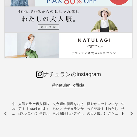
ナチュランのInstagram
@natulan_official
0％の涼や
人気カラー再入荷決
＼今週の新着をおさ
軽やかコットンにな
シルエッ
 blue
定！【 ista-ire | よく
らい／ ナチュランか
って登場！【わたし
サイズを
 】夏にぴった
ばりパンツ】予約販
らお届けしたアイテ
の大人服。】 さらり
ト より選
ックベスト
売開始 ・ 6月の販売
ムから スタッフが気
と涼し気なシアーカ
D*g*y 
開始とともに大きな
になるものをピック
ーディガン ・ 人気
ニムワン
 着心地の
反響をいただき、 一
アップ👆 ・ [ This
のシアーカーディガ
心地よく
切にした服
部カラーは早々に完
week's NEW
ンが軽くて、 お手入
イリーウ