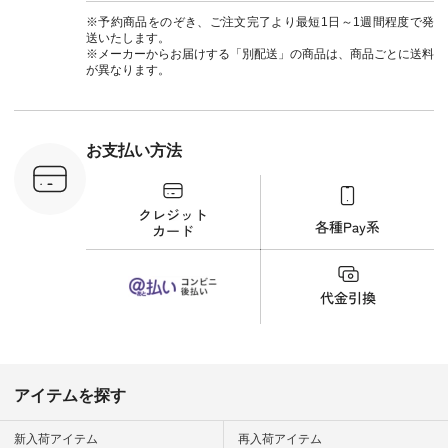
注文番号：ISW-
264T-30716 ] --------
※予約商品をのぞき、ご注文完了より最短1日～1週間程度で発
--------------------- ▶️
送いたします。
商品詳細やお買い物
※メーカーからお届けする「別配送」の商品は、商品ごとに送料
は写真のタグをタッ
が異なります。
プ またはプロフィー
ル
（@natulan_official）
から 「ナチュラン」
のサイトにアクセス
お支払い方法
して 注文番号や商品
名を検索してみてく
ださいね。 #lifewear
#fashion #natulan #
今日のコーデ #コー
ディネート #ファッ
ション #ナチュラル
#ナチュラン #日々
の暮らし #暮らしを
楽しむ #シンプルラ
イフ #シンプルコー
デ #大人女子 #夏コ
ーデ #真夏コーデ #
暑さ対策 #コーデ #
リネン
アイテムを探す
#natulan_official.
新入荷アイテム
再入荷アイテム