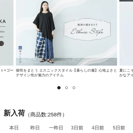
ット×ゴー
個性をまとう エスニックスタイル【暮らしの服】心地よさと
夏にこ
デザイン性が魅力のアイテム
かなア
新入荷
（商品数:
258
件）
本日
昨日
一昨日
3日前
4日前
5日前