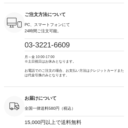
n #今日のコ
29223 ] ---------------
トなどの秋アイテム
てくださいね。
#lifewear
ーディネー
-------------- ▶️ お買
も登場🫶 楽しみにお
#lifewear #fashion
#natula
ッション #
い物は写真のタグを
待ちくださいね。 --
#natulan #今日のコ
ーデ #コ
ご注文方法について
 #日々の
タップ またはプロフ
-------------------------
ーデ #コーディネー
ト #ファ
暮らしを楽
ィール
-- 今週のご紹介アイ
ト #ファッション #
ナチュラル
ンプルライ
（@natulan_official）
テム -------------------
ナチュラル #日々の
暮らし #
PC、スマートフォンにて
プルコーデ
からどうぞ 「ナチュ
---------- ＜1枚目
暮らし #暮らしを楽
しむ #シ
24時間ご注文可能。
#ベスト #
ラン」で 注文番号や
右・2～3枚目＞
しむ #シンプルライ
フ #シン
重ね着 #着
商品名を検索してみ
■&yarn コットンシ
フ #シンプルコーデ
#大人女子
ネック #夏
てくださいね。
アーVネックカーデ
#大人女子 #カーデ
ース #デ
03-3221-6609
ewillow #
#lifewear #fashion
ィガン ¥7,500（税
ィガン #羽織り #シ
ムワンピ 
ウィロウ
#natulan #今日のコ
込） [ 注文番号：
アーカーデ #コット
コーデ #D*
n #ナチュラ
ーデ #コーディネー
GRE-263T-30614 ]
ン #夏の羽織 #夏コ
ージーワイ #natu
月～金 10:00-17:00
official.
ト #ファッション #
＜1枚目左・4～5枚
ーデ #andyarn #アン
#ナチ
※土日祝日はお休みとなります。
ナチュラル #日々の
目＞ ■Cassure
ドヤーン #オリジナ
#natulan_of
暮らし #暮らしを楽
2wayドットブラウ
ルブランド #natulan
お電話でのご注文の場合、お支払い方法はクレジットカードまた
しむ #シンプルライ
ス ¥11,990（税込）
#ナチュラン
は代金引換のみとなります。
フ #シンプルコーデ
[ 注文番号：SHG-
#natulan_official.
#大人女子 #パンツ #
263T-30580 ] ＜6～7
リネンパンツ #よく
枚目＞ ■D*g*y リブ
ばりパンツ #テーパ
使いデニムワンピー
ードパンツ #限定カ
ス ¥9,680（税込） [
お届けについて
ラー #再入荷 #15周
注文番号：DCO-
年記念 #夏コーデ
264W-30707 ] ＜8～
全国一律送料580円（税込）
#ista-ire #イスタイ
9枚目＞ ■blue willow
ーレ #別注 #natulan
リネンVネックサイ
#ナチュラン
ドボタンベスト
15,000円以上で送料無料
#natulan_official.
¥12,650（税込） [