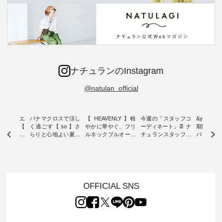
ナチュランのInstagram
@natulan_official
ーブシルエ
パナマクロスで涼し
【 HEAVENLY 】軽
今週の「スタッフコ
&yarn 9th
効いた【
く過ごす【 so 】さ
やかに華やぐ、フリ
ーディネート」👖 ナ
期間限定 
 】ボールカ
らりと心地よい夏コ
ルネックプルオーバ
チュランスタッフの
バー×サ
ジーパンツ
ーデ ・ 毎日の“とっ
ー ・ 天然素材を生
リアルなコーディネ
ット ・ ナチュラン
ても”になれる、 ス
かしたナチュラルス
ートをご紹介します
オリジナ
ルな服を提
タンダードな服を提
タイルで人気の
♪ 今回は、8/1に再入
「&yarn
NPLE 」
案する「so（エスオ
「HEAVENLY」か
荷し、 すでに残りわ
げさまで
やかなはき
ー）」。 今回は、独
ら、 新作プルオーバ
ずかとなっている大
えました。 「サ
れいなシル
特の凹凸と軽やかな
ーが届きました。 ほ
人気の ナチュラン
ットを着
OFFICIAL SNS
両立した、
風合いを持つ パナマ
んのり透け感のある
15周年記念アイテム
れど、 合
ーゴイージ
織で仕立てた、
涼やかな生地に、 ふ
「もっと選べるリネ
ナーが難
のご紹介。
2wayブラウスとイ
んわりとしたフリル
ンのよくばりパン
うお客様
るコットン
ージーテーパードパ
をあしらった襟元が
ツ」 をスタッフが着
えして、 
体的なフォ
ンツをご紹介しま
印象的。 シンプルな
用してみました🌿 身
ンサロペ