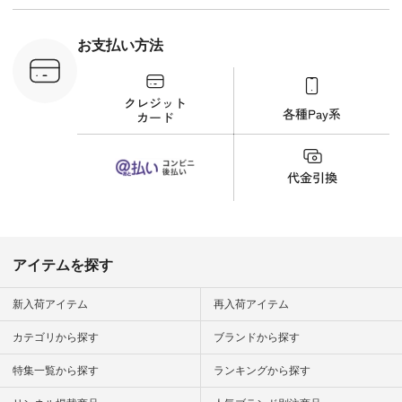
身長160cm ▼スタッ
ン #natulan_
フコメント カジュア
ルなイメージでした
お支払い方法
が、 きれいめにもマ
ッチするという意外
な一面を発見できま
した！ 腰周りが気に
なってスカートをは
くことが多いのです
が、 これなら自然に
体型もカバーしてく
れるので スカート派
の方にもおすすめし
たい一本です。 -----
------------------------
▶️商品詳細やお買い
物は写真のタグをタ
ップ またはプロフィ
アイテムを探す
ール
（@natulan_official）
から 「ナチュラン」
新入荷アイテム
再入荷アイテム
のサイトにアクセス
して 注文番号や商品
カテゴリから探す
ブランドから探す
名を検索してみてく
ださいね。 #lifewear
特集一覧から探す
ランキングから探す
#fashion #natulan #
今日のコーデ #コー
ディネート #ファッ