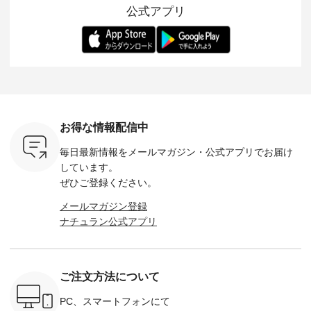
公式アプリ
、 カジュ
す。 コットンリネン
装いに、 さりげない
長ごとのサイズ感や
ダープル
らも大人ら
のさらりとした肌ざ
華やぎを添えてくれ
着用感など、 ぜひ参
セットでご
テムです。
わりで、 汗ばむ季節
る一枚です。 モデル
考にしてみてくださ
チュラル
：165cm
にも心地よく、 単品
身長：164cm --------
いね。 ＝＝＝＝＝＝
のサロペッ
------------
でもセットアップで
---------------------
＝＝＝＝＝
ルー・ピ
-----------
も楽しめる2つのア
HEAVENLY -----------
8/10（月）AM9:59ま
ックのプ
----- ■ボ
イテムです。 --------
------------------ ■チ
で🎫 ＼涼しいリネン
を組み合わ
ゴイージー
--------------------- so
ェックシャーリング
服ウィーク開催中⏰
6セット
1,550（税
-------------------------
フリルネックプルオ
／ 対象のリネン
す。 販売は8月10日
ーキ ・ブ
---- ■コットンリネ
ーバー ¥12,650（税
100％アイテムを合
までの期
ベージュ [
ンパナマクロス
込） ・ホワイト×ブ
計5,000円以上ご購
す。 ぜひ
お得な情報配信中
：UNL-
2wayTラインブラウ
ラック ・ネイビー
入いただくと 使える
覧ください。 
------
ス ¥7,590（税込）
・オフ [ 注文番号：
【送料無料】クーポ
身長：160c
毎日最新情報をメールマガジン・
公式アプリでお届け
-------- ▶️
・グレー ・タータン
DLW-263T-30714 ] --
ンをプレゼント中◎
-------------
は写真のタ
チェック ・ナチュラ
-------------------------
＝＝＝＝＝＝＝＝＝
---- &yarn 
しています。
 またはプ
ル ・チャコール [ 注
-- ▶️ お買い物は写真
＝＝ ▼今週の「スタ
---------------
ぜひご登録ください。
ィール
文番号：CSO-263T-
のタグをタップ また
ッフコーディネー
わず決ま
_official）
31348 ] ■コットンリ
はプロフィール
ト」着用アイテム ■
ーT×サロ
メールマガジン登録
チュ
ネンパナマクロス
（@natulan_official）
もっと選べるリネン
ト ¥19,
ナチュラン公式アプリ
注文番号や
イージーテーパード
からどうぞ 「ナチュ
のよくばりパンツ
＜8月10日 
検索してみ
パンツ ¥7,590（税
ラン」で 注文番号や
¥9,900（税込） ・モ
で上記【1
さいね。
込） ・グレー ・タ
商品名を検索してみ
モ ・コーヒー ・ク
タイムセ
 #fashion
ータンチェック ・ナ
てくださいね。
ロマメ [ 注文番号：
・ブルー
n #今日のコ
チュラル ・チャコー
#lifewear #fashion
IIR-262P-29223 ] ----
ル ・ピン
ご注文方法について
ーディネー
ル [ 注文番号：
#natulan #今日のコ
-------------------------
ラル ・ブ
ッション #
CSO-263P-31349 ] -
ーデ #コーディネー
①スタッフ：koishi /
チュラル 
 #日々の
-------------------------
ト #ファッション #
身長155cm ▼スタッ
ブラック 
PC、スマートフォンにて
暮らしを楽
--- ▶️ お買い物は写
ナチュラル #日々の
フコメント 上ほどよ
ブラック 