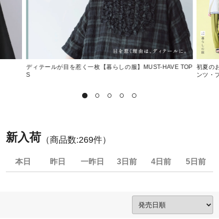
ディテールが目を惹く一枚【暮らしの服】MUST-HAVE TOP
初夏の
S
ンツ・
新入荷
（商品数:
269
件）
本日
昨日
一昨日
3日前
4日前
5日前