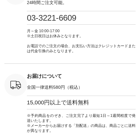
24時間ご注文可能。
ンプルライ
真のタグをタップ ま
暮らし #暮らしを楽
い厚みのリネンで軽
×ブラック
プルコーデ
たはプロフィール
しむ #シンプルライ
いのに透けないのは
号：MTO
 #パンツ
（@natulan_official）
フ #シンプルコーデ
嬉しいです。 暑い夏
31965 ] ---------------
03-3221-6609
カーゴパン
からどうぞ 「ナチュ
#大人女子 #シャツ #
もこれだったら涼し
-------------- ▶️
ゴパンツコ
ラン」で 注文番号や
シャツコーデ #フリ
く過ごせますね♪ ピ
い物は写
夏コーデ
商品名を検索してみ
ルシャツ #チェック
ンク×ピンクの組み
タップ ま
月～金 10:00-17:00
 #アンプル
てくださいね。
シャツ #チェックシ
合わせにしたかった
ィ
※土日祝日はお休みとなります。
n #ナチュラ
#lifewear #fashion
ャツコーデ #夏コー
ので、 ピンクのボー
（@natulan
official.
#natulan #今日のコ
デ #HEAVENLY #ヘ
ダーをシアーブラウ
からどうぞ 「ナ
お電話でのご注文の場合、お支払い方法はクレジットカードまた
ーデ #コーディネー
ブンリー #natulan #
スのインナーに合わ
ラン」で 
は代金引換のみとなります。
ト #ファッション #
ナチュラン
せてみました。 -----
商品名を
ナチュラル #日々の
#natulan_official.
------------------------
てくだ
暮らし #暮らしを楽
②スタッフ：sk / 身
#lifewear
しむ #シンプルライ
長150cm ▼スタッフ
#natula
フ #シンプルコーデ
コメント ウエストが
ーデ #コ
お届けについて
#大人女子 #ブラウ
ゴムでしっかりと留
ト #ファ
ス #パンツ #コット
まっているので、 安
ナチュラル
全国一律送料580円（税込）
ンリネン #パマナク
心してはくことがで
暮らし #
ロス #パマナ織り #
きます♪ ボトムスが
しむ #シ
セットアップ #涼コ
ちょっと暗い色味な
フ #シン
15,000円以上で送料無料
ーデ #夏コーデ #so
のでトップスは明る
#大人女子
#エスオー #natulan
い色を。 シンプルに
ットコーデ
#ナチュラン
なりすぎないよう
ーコーデ 
※予約商品をのぞき、ご注文完了より最短1日～1週間程度で発
#natulan_official.
に、 ビスチェを重ね
ト #サロ
送いたします。
てトレンド感をプラ
ツ #ボー
※メーカーからお届けする「別配送」の商品は、商品ごとに送料
スしました。 --------
#夏コーデ #
が異なります。
--------------------- ③
#アン
スタッフ：uruma /
#natula