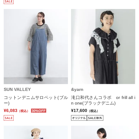
SUN VALLEY
&yarn
コットンデニムサロペット(ブル
滝口和代さんコラボ or frill all i
ー)
n one(ブラックデニム)
¥6,083
¥17,600
30%OFF
（税込）
（税込）