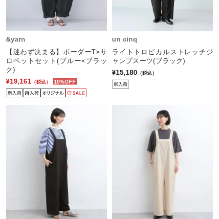
&yarn
un cinq
【迷わず決まる】ボーダーT×サ
ライトトロピカルストレッチジ
ロペットセット(ブルー×ブラッ
ャンプスーツ(ブラック)
ク)
¥15,180
（税込）
¥19,161
10%OFF
（税込）