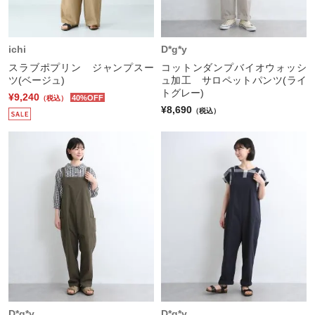
ichi
D*g*y
スラブポプリン ジャンプスー
コットンダンプバイオウォッシ
ツ(ベージュ)
ュ加工 サロペットパンツ(ライ
トグレー)
¥9,240
40%OFF
（税込）
¥8,690
（税込）
D*g*y
D*g*y