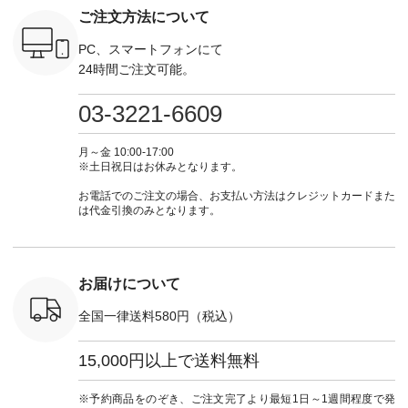
ーデ #コーディネー
注文番号：KOA-
-------------- ■がま口
#大人女子
ご注文方法について
ト #ファッション #
252W-22369 ] -------
ロングウォレット
 ■so コ
ト #フレ
ナチュラル #日々の
---------------------- ▶️
¥19,690（税込） ・
ネンパナマ
#チェック
暮らし #暮らしを楽
お買い物は写真のタ
PC、スマートフォンにて
グレージュ ・ブルー
wayTライ
タンチェッ
しむ #シンプルライ
グをタップ またはプ
グリーン ・ミモザイ
24時間ご注文可能。
ラウス
#夏コーデ 
フ #シンプルコーデ
ロフィール
エロー ・シルエット
税込） [ 注
Laulu 
#大人女子 #ワンピ
（@natulan_official）
ブルー [ 注文番号：
O-263T-
ル #オリ
ース #デニム #デニ
からどうぞ 「ナチュ
03-3221-6609
NCO-262C-31607 ]
ンド #natulan #ナチ
ムワンピ #別注 #夏
ラン」で 注文番号や
■がま口 ミニウォレ
マクロス
ュ
コーデ #D*g*y #ディ
商品名を検索してみ
ット ¥9,790（税込）
テーパード
#natulan_of
ージーワイ #natulan
てくださいね。
月～金 10:00-17:00
[ 注文番号：NCO-
,590（税
#ナチュラン
#lifewear #fashion
※土日祝日はお休みとなります。
242C-08057 ] ■ラテ
注文番号：
#natulan_official.
#natulan #今日のコ
ィストート
-31349 ]
ーデ #コーディネー
お電話でのご注文の場合、お支払い方法はクレジットカードまた
¥12,980（税込） [
6枚目＞
ト #ファッション #
は代金引換のみとなります。
注文番号：NCO-
 ピンタック
ナチュラル #日々の
262B-31610 ] ■キー
ピース
暮らし #暮らしを楽
カバー ¥2,970（税
0（税込） [
しむ #シンプルライ
込） [ 注文番号：
：MTO-
フ #シンプルコーデ
NCO-222C-00150 ] -
] ＜7～
#大人女子 #フォー
お届けについて
-------------------------
UNPLE ボ
マル #ブラックフォ
--- ▶️ お買い物は写
ゴイージー
ーマル #ジャケット
真のタグをタップ ま
全国一律送料580円（税込）
1,550（税
#ワンピース #冠婚
たはプロフィール
注文番号：
葬祭 #Luunamiu #ル
（@natulan_official）
-18377 ]
ウナミウ #オリジナ
15,000円以上で送料無料
からどうぞ 「ナチュ
■Lintu
ルブランド #natulan
ラン」で 注文番号や
立体フラワー
#ナチュラン
商品名を検索してみ
ラウス
#natulan_official.
※予約商品をのぞき、ご注文完了より最短1日～1週間程度で発
てくださいね。
税込） [ 注