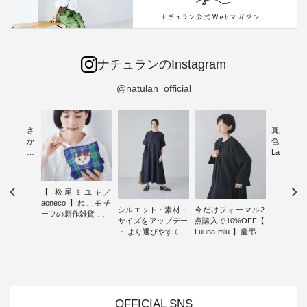
ナチュランのInstagram
@natulan_official
新着をおさ
真夏から
チュランか
色チェック
したアイテ
Laulu
タッフが気
ェックギ
のをピック
ート ・ ゆったりと
s
した着心
【 松尾ミユキ／
s NEW
日常着を
aoneco 】ねこモチ
L ] //
ナチュラ
シルエット・素材・
今だけフォーマル2
ーフの新作雑貨 ・ 8
7/26 -
ルブランド「
サイズをアップデー
点購入で10%OFF【
月8日の「世界猫の
/ ✨✨ナ
Laulu 
ト より選びやすく【
Luuna miu 】慶弔両
日」を前に、 愛らし
5周年記念
をまたい
D*g*y 】別注リブデ
用ノーカラージャケ
いネコモチーフのア
月より、
ェックス
ニムワンピース ・
ット ・ 身に纏うだ
イテムを特集。 ナチ
円（税込）以
登場。 真夏にうれし
心地よく着られるデ
けでほっとする着心
ュランでも人気の
いただいた
い涼やかさ
イリーウェアが人気
地を大切にした フォ
「m.m（松尾ミユ
人気イラス
先取りで
の 「D*g*y」 より、
ーマル服のオリジナ
キ）」と
ー、よしい
いた色合
毎年大人気のナチュ
ルブランド「 Luuna
OFFICIAL SNS
「aoneco」から、
ろさん
えたアイテ