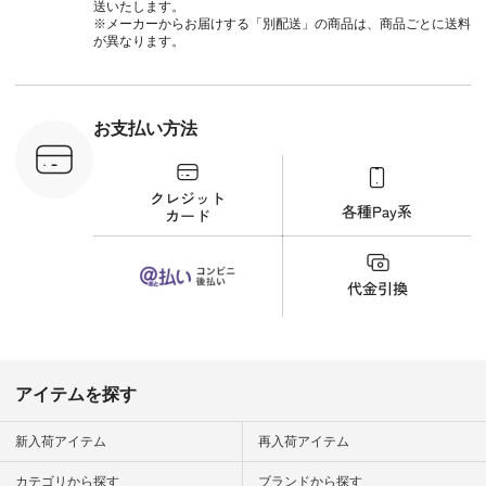
送いたします。
#lifewear #fashion
C-263T-
※メーカーからお届けする「別配送」の商品は、商品ごとに送料
#natulan #今日のコ
が異なります。
ーデ #コーディネー
商品詳
ト #ファッション #
い物は写真
ナチュラル #日々の
ップ また
暮らし #暮らしを楽
フィール
しむ #シンプルライ
_official）
お支払い方法
フ #シンプルコーデ
チュラン」
#大人女子 #猫 #猫グ
にアクセス
ッズ #世界猫の日 #
番号や商品
バッグ #財布 #ポー
してみてく
チ #マグカップ #猫
ar
雑貨 #松尾ミユキ
#natulan #
#aoneco #アオネコ
デ #コー
#natulan #ナチュラ
 #ファッ
ン #natulan_official.
ナチュラル
ン #日々
#暮らしを
シンプルラ
ンプルコー
女子 #夏コ
夏コーデ #
アイテムを探す
#コーデ #
ネン
ficial.
新入荷アイテム
再入荷アイテム
カテゴリから探す
ブランドから探す