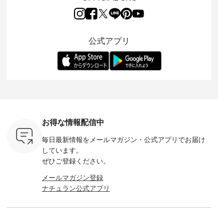
ラン別注 リブデニム
miu 」から、 新たに
持っているだけで気
ochop2）
しくご紹
ワンピースが登場。
フォーマルジャケッ
分が上がる バッグや
し 【第2
モデル身長
シルエットや素材を
トが仲間入り。 ワン
雑貨をご紹介しま
ン柄コット
-------------
見直し、 さらに魅力
ピースとのバランス
す。 -------------------
をプレゼン
---- Lintu L
的になったアイテム
を考え、 丈感やシル
---------- 松尾ミユキ
にな
-------------
公式アプリ
を 詳しくご紹介いた
エット、着心地まで
-------------------------
 旅行や帰
タータン
します。 モデル身
丁寧に設計。 特別な
---- ■松尾ミユキ
ャーなど楽
ャザー
長：164cm / 着用サ
日を心地よく過ごせ
シアーバッグ
を計画され
¥9,900
イズ：PLUS ---------
る一着に仕上げまし
¥3,080（税込） ・
も多いかと
ッド系 ・
--------------------
た。 モデル身長：
Momo ・Leo ・
は、
[ 注文番
D*g*y -----------------
164cm ----------------
Maron ・Stella [ 注文
のこれから
263S-27183 ] --
------------ ■リブ使い
------------- Luuna
番号：EMW-263B-
な 涼し気
-------------
デニムワンピース
miu --------------------
31376 ] ■松尾ミユ
アップやワ
お買い物
¥9,680（税込） ・ネ
--------- ■【慶弔両
キ キャットヘアク
、ブラウス
グをタップ
イビー ・ブラック [
用】ノーカラーフォ
リップ ¥1,320（税
！ そし
ロフ
注文番号：DCO-
ーマルジャケット
込） ・Noisettes ・
お得な情報配信中
気「よくば
（@natulan
264W-30707 ] -------
¥16,500（税込） [
Pepper ・Chloe [ 注
」予約販売
からどうぞ 「ナ
---------------------- ▶️
注文番号：KOA-
文番号：EMW-
毎日最新情報をメールマガジン・
公式アプリでお届け
トしていま
ラン」で 
お買い物は写真のタ
262O-31095 ] ■【慶
262A-31375 ] ■松尾
逃しなく！
商品名を
グをタップ またはプ
弔両用】大切な日の
しています。
ミユキ キャットハ
------------
てくだ
ロフィール
ボタンフレアワンピ
ンドルマグ ¥
ぜひご登録ください。
#lifewear
（@natulan_official）
ース ¥18,700（税
¥1,650（税込） ・
----------
#natula
からどうぞ 「ナチュ
込） [ 注文番号：
Pumpkin ・Noisettes
メールマガジン登録
枚目
ーデ #コ
ラン」で 注文番号や
KOA-252W-22368 ]
・Pepper ・Chloe [
 ■ista-
ト #ファ
ナチュラン公式アプリ
商品名を検索してみ
■【慶弔両用】大切
注文番号：EMW-
っと選べるリ
ナチュラル
てくださいね。
な日のボウタイAラ
262K-31378 ] --------
くばりパン
暮らし #
#lifewear #fashion
インワンピース
---------------------
0（税込） [
しむ #シ
#natulan #今日のコ
¥18,700（税込） [
aoneco ---------------
R-262P-
フ #シン