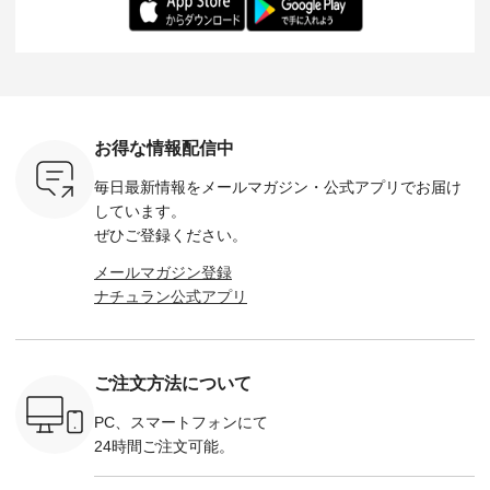
：165cm
にも心地よく、 単品
身長：164cm --------
いね。 ＝＝＝＝＝＝
のサロペッ
------------
でもセットアップで
---------------------
＝＝＝＝＝
ルー・ピ
-----------
も楽しめる2つのア
HEAVENLY -----------
8/10（月）AM9:59ま
ックのプ
----- ■ボ
イテムです。 --------
------------------ ■チ
で🎫 ＼涼しいリネン
を組み合わ
ゴイージー
--------------------- so
ェックシャーリング
服ウィーク開催中⏰
6セット
1,550（税
-------------------------
フリルネックプルオ
／ 対象のリネン
す。 販売は8月10日
ーキ ・ブ
---- ■コットンリネ
ーバー ¥12,650（税
100％アイテムを合
までの期
ベージュ [
ンパナマクロス
込） ・ホワイト×ブ
計5,000円以上ご購
す。 ぜひ
お得な情報配信中
：UNL-
2wayTラインブラウ
ラック ・ネイビー
入いただくと 使える
覧ください。 
------
ス ¥7,590（税込）
・オフ [ 注文番号：
【送料無料】クーポ
身長：160c
毎日最新情報をメールマガジン・
公式アプリでお届け
-------- ▶️
・グレー ・タータン
DLW-263T-30714 ] --
ンをプレゼント中◎
-------------
は写真のタ
チェック ・ナチュラ
-------------------------
＝＝＝＝＝＝＝＝＝
---- &yarn 
しています。
 またはプ
ル ・チャコール [ 注
-- ▶️ お買い物は写真
＝＝ ▼今週の「スタ
---------------
ぜひご登録ください。
ィール
文番号：CSO-263T-
のタグをタップ また
ッフコーディネー
わず決ま
_official）
31348 ] ■コットンリ
はプロフィール
ト」着用アイテム ■
ーT×サロ
メールマガジン登録
チュ
ネンパナマクロス
（@natulan_official）
もっと選べるリネン
ト ¥19,
ナチュラン公式アプリ
注文番号や
イージーテーパード
からどうぞ 「ナチュ
のよくばりパンツ
＜8月10日 
検索してみ
パンツ ¥7,590（税
ラン」で 注文番号や
¥9,900（税込） ・モ
で上記【1
さいね。
込） ・グレー ・タ
商品名を検索してみ
モ ・コーヒー ・ク
タイムセ
 #fashion
ータンチェック ・ナ
てくださいね。
ロマメ [ 注文番号：
・ブルー
n #今日のコ
チュラル ・チャコー
#lifewear #fashion
IIR-262P-29223 ] ----
ル ・ピン
ご注文方法について
ーディネー
ル [ 注文番号：
#natulan #今日のコ
-------------------------
ラル ・ブ
ッション #
CSO-263P-31349 ] -
ーデ #コーディネー
①スタッフ：koishi /
チュラル 
 #日々の
-------------------------
ト #ファッション #
身長155cm ▼スタッ
ブラック 
PC、スマートフォンにて
暮らしを楽
--- ▶️ お買い物は写
ナチュラル #日々の
フコメント 上ほどよ
ブラック 
24時間ご注文可能。
ンプルライ
真のタグをタップ ま
暮らし #暮らしを楽
い厚みのリネンで軽
×ブラック
プルコーデ
たはプロフィール
しむ #シンプルライ
いのに透けないのは
号：MTO
 #パンツ
（@natulan_official）
フ #シンプルコーデ
嬉しいです。 暑い夏
31965 ] ---------------