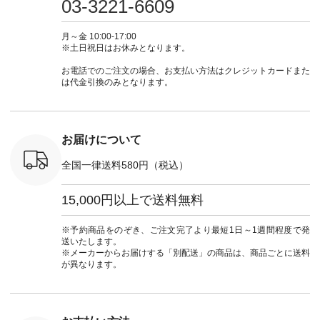
03-3221-6609
カーゴパン
からどうぞ 「ナチュ
#大人女子 #シャツ #
もこれだったら涼し
-------------- ▶️
ゴパンツコ
ラン」で 注文番号や
シャツコーデ #フリ
く過ごせますね♪ ピ
い物は写
夏コーデ
商品名を検索してみ
ルシャツ #チェック
ンク×ピンクの組み
タップ ま
月～金 10:00-17:00
 #アンプル
てくださいね。
シャツ #チェックシ
合わせにしたかった
ィ
※土日祝日はお休みとなります。
n #ナチュラ
#lifewear #fashion
ャツコーデ #夏コー
ので、 ピンクのボー
（@natulan
official.
#natulan #今日のコ
デ #HEAVENLY #ヘ
ダーをシアーブラウ
からどうぞ 「ナ
お電話でのご注文の場合、お支払い方法はクレジットカードまた
ーデ #コーディネー
ブンリー #natulan #
スのインナーに合わ
ラン」で 
は代金引換のみとなります。
ト #ファッション #
ナチュラン
せてみました。 -----
商品名を
ナチュラル #日々の
#natulan_official.
------------------------
てくだ
暮らし #暮らしを楽
②スタッフ：sk / 身
#lifewear
しむ #シンプルライ
長150cm ▼スタッフ
#natula
フ #シンプルコーデ
コメント ウエストが
ーデ #コ
お届けについて
#大人女子 #ブラウ
ゴムでしっかりと留
ト #ファ
ス #パンツ #コット
まっているので、 安
ナチュラル
全国一律送料580円（税込）
ンリネン #パマナク
心してはくことがで
暮らし #
ロス #パマナ織り #
きます♪ ボトムスが
しむ #シ
セットアップ #涼コ
ちょっと暗い色味な
フ #シン
15,000円以上で送料無料
ーデ #夏コーデ #so
のでトップスは明る
#大人女子
#エスオー #natulan
い色を。 シンプルに
ットコーデ
#ナチュラン
なりすぎないよう
ーコーデ 
※予約商品をのぞき、ご注文完了より最短1日～1週間程度で発
#natulan_official.
に、 ビスチェを重ね
ト #サロ
送いたします。
てトレンド感をプラ
ツ #ボー
※メーカーからお届けする「別配送」の商品は、商品ごとに送料
スしました。 --------
#夏コーデ #
が異なります。
--------------------- ③
#アン
スタッフ：uruma /
#natula
身長160cm ▼スタッ
ン #natulan_
フコメント カジュア
ルなイメージでした