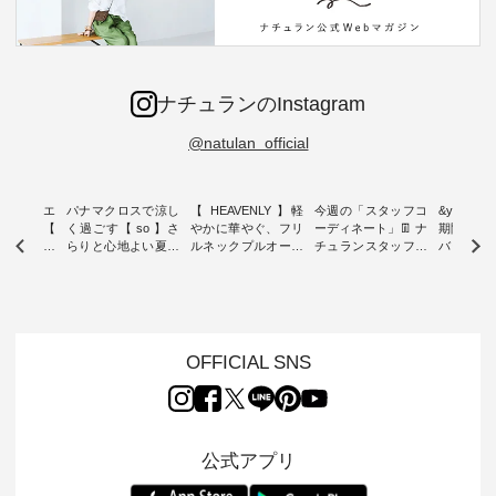
ナチュランのInstagram
@natulan_official
ーブシルエ
パナマクロスで涼し
【 HEAVENLY 】軽
今週の「スタッフコ
&yarn 9th
効いた【
く過ごす【 so 】さ
やかに華やぐ、フリ
ーディネート」👖 ナ
期間限定 
 】ボールカ
らりと心地よい夏コ
ルネックプルオーバ
チュランスタッフの
バー×サ
ジーパンツ
ーデ ・ 毎日の“とっ
ー ・ 天然素材を生
リアルなコーディネ
ット ・ ナチュラン
ても”になれる、 ス
かしたナチュラルス
ートをご紹介します
オリジナ
ルな服を提
タンダードな服を提
タイルで人気の
♪ 今回は、8/1に再入
「&yarn
NPLE 」
案する「so（エスオ
「HEAVENLY」か
荷し、 すでに残りわ
げさまで
やかなはき
ー）」。 今回は、独
ら、 新作プルオーバ
ずかとなっている大
えました。 「サ
れいなシル
特の凹凸と軽やかな
ーが届きました。 ほ
人気の ナチュラン
ットを着
OFFICIAL SNS
両立した、
風合いを持つ パナマ
んのり透け感のある
15周年記念アイテム
れど、 合
ーゴイージ
織で仕立てた、
涼やかな生地に、 ふ
「もっと選べるリネ
ナーが難
のご紹介。
2wayブラウスとイ
んわりとしたフリル
ンのよくばりパン
うお客様
るコットン
ージーテーパードパ
をあしらった襟元が
ツ」 をスタッフが着
えして、 
体的なフォ
ンツをご紹介しま
印象的。 シンプルな
用してみました🌿 身
ンサロペ
公式アプリ
、 カジュ
す。 コットンリネン
装いに、 さりげない
長ごとのサイズ感や
ダープル
らも大人ら
のさらりとした肌ざ
華やぎを添えてくれ
着用感など、 ぜひ参
セットでご
テムです。
わりで、 汗ばむ季節
る一枚です。 モデル
考にしてみてくださ
チュラル