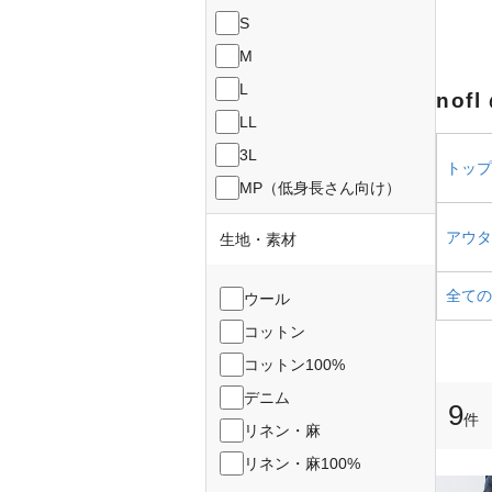
S
M
L
nof
LL
3L
トップス
MP（低身長さん向け）
アウター
生地・素材
全ての
ウール
コットン
コットン100%
デニム
9
件
リネン・麻
リネン・麻100%