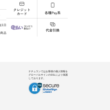
ィネート
#natulan #今日のコーデ #コーデ
---------------- ①スタッフ：koishi
チュラ
ラル #
ィネート #ファッション #ナチュ
/ 身長155cm ▼スタッフコメン
・ブラ
しむ #
ラル #日々の暮らし #暮らしを楽
ト 上ほどよい厚みのリネンで軽
ー×ブ
料
プルコー
しむ #シンプルライフ #シンプル
いのに透けないのは嬉しいで
・ブラ
#フレア
コーデ #大人女子 #シャツ #シャ
す。 暑い夏もこれだったら涼し
号：MTO-26
タータン
ツコーデ #フリルシャツ #チェッ
く過ごせますね♪ ピンク×ピンク
------------
短1日
Lintu
クシャツ #チェックシャツコー
の組み合わせにしたかったの
真のタ
 #オリジ
デ #夏コーデ #HEAVENLY #ヘブ
で、 ピンクのボーダーをシアー
ィール（@
の商品
ンリー #natulan #ナチュラン
ブラウスのインナーに合わせて
どうぞ 「ナチュラン」で 注文
#natulan_official.
みました。 --------------------------
号や
--- ②スタッフ：sk / 身長150cm
さいね。 #lifew
▼スタッフコメント ウエストが
#nat
ゴムでしっかりと留まっている
ィネー
ので、 安心してはくことができ
ラル 
ます♪ ボトムスがちょっと暗い
しむ 
色味なのでトップスは明るい色
コーデ
を。 シンプルになりすぎないよ
ーデ 
うに、 ビスチェを重ねてトレン
ト #
ナチュランではお客様の個人情報を
ド感をプラスしました。 ---------
tシャツ
グローバルサインのSSLにより保護
-------------------- ③スタッフ：
ンドヤー
しております。
uruma / 身長160cm ▼スタッフ
ン #natu
コメント カジュアルなイメージ
でしたが、 きれいめにもマッチ
するという意外な一面を発見で
きました！ 腰周りが気になって
スカートをはくことが多いので
すが、 これなら自然に体型もカ
バーしてくれるので スカート派