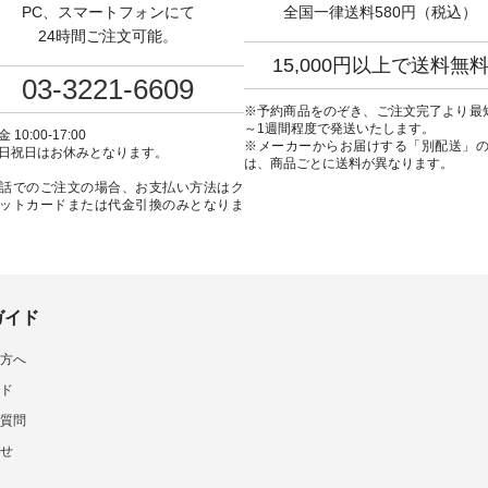
PC、スマートフォンにて
全国一律送料580円（税込）
#日々の暮らし #暮らしを楽
22369 ] -----------------------------
#今日のコーデ #コーデ
#シンプルライフ #シンプル
▶️ お買い物は写真のタグをタッ
#ファッション #ナチュ
24時間ご注文可能。
#大人女子 #ワンピース #
プ またはプロフィール
日々の暮らし #暮らしを楽
15,000円以上で送料無
ック #涼やか素材 #夏ワン
（@natulan_official）からどうぞ
シンプルライフ #シン
03-3221-6609
コーデ #andyarn #アンド
「ナチュラン」で 注文番号や商
デ #大人女子 #スカート 
 #オリジナルブランド
品名を検索してみてください
スカート #チェック柄 #
※予約商品をのぞき、ご注文完了より最
tulan #ナチュラン
ね。 #lifewear #fashion #natulan
チェック #秋色 #夏コーデ #
～1週間程度で発送いたします。
 10:00-17:00
_official.
#今日のコーデ #コーディネート
Laulu #リントゥラウル
※メーカーからお届けする「別配送」
日祝日はお休みとなります。
#ファッション #ナチュラル #
ナルブランド #natulan #ナチュ
は、商品ごとに送料が異なります。
日々の暮らし #暮らしを楽しむ #
ラン #natulan_official.
話でのご注文の場合、お支払い方法はク
シンプルライフ #シンプルコー
ットカードまたは代金引換のみとなりま
デ #大人女子 #フォーマル #ブラ
ックフォーマル #ジャケット #ワ
ンピース #冠婚葬祭 #Luunamiu #
ルウナミウ #オリジナルブラン
ド #natulan #ナチュラン
#natulan_official.
ガイド
方へ
ド
質問
せ