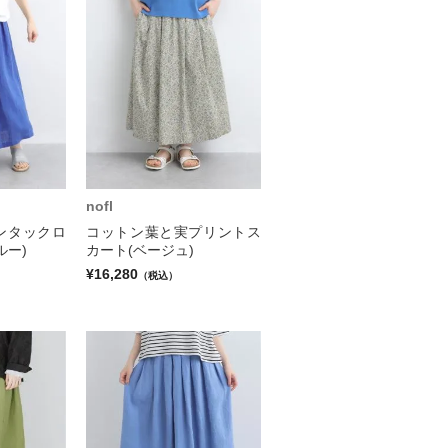
nofl
ンタックロ
コットン葉と実プリントス
ルー)
カート(ベージュ)
¥16,280
（税込）