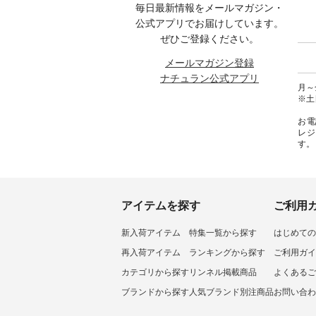
毎日最新情報をメールマガジン・
ィール
-------------- ＜1枚目右・2枚目＞
グウォレット ¥19,690（税込）
ラル 
からどうぞ
■ista-ire もっと選べるリネンの
・グレージュ ・ブルーグリーン
しむ 
公式アプリでお届けしています。
号や商
よくばりパンツ ¥9,900（税込）
・ミモザイエロー ・シルエット
コーデ 
ぜひご登録ください。
ださい
[ 注文番号：IIR-262P-29223 ] ＜
ブルー [ 注文番号：NCO-262C-
ピンタ
1枚目左・3～4枚目＞ ■so コッ
31607 ] ■がま口 ミニウォレット
ピ #夏
メールマガジン登録
ィネート
トンリネンパナマクロス
¥9,790（税込） [ 注文番号：
ヤーン
ナチュラン公式アプリ
ラル #
2wayTラインブラウス
NCO-242C-08057 ] ■ラティスト
#na
月～金
しむ #
¥7,590（税込） [ 注文番号：
ート ¥12,980（税込） [ 注文番
#natulan
※土
ルコー
CSO-263T-31348 ] コットンリネ
号：NCO-262B-31610 ] ■キーカ
リネンパ
ンパナマクロス イージーテー
バー ¥2,970（税込） [ 注文番
お電
テーパー
パードパンツ ¥7,590（税込） [
号：NCO-222C-00150 ] ----------
レジ
#再入荷
注文番号：CSO-263P-31349 ] ＜
------------------- ▶️ お買い物は写
す。
a-ire
5～6枚目＞ ■&yarn ピンタック
真のタグをタップ またはプロフ
lan #
ワンピース ¥12,900（税込） [ 注
ィール（@natulan_official）から
l.
文番号：MTO-263W-29752 ] ＜7
どうぞ 「ナチュラン」で 注文番
～8枚目＞ ■UNPLE ボールカー
号や商品名を検索してみてくだ
ゴイージーパンツ ¥11,550（税
さいね。 #lifewear #fashion
込） [ 注文番号：UNL-254P-
#natulan #今日のコーデ #コーデ
アイテムを探す
ご利用
18377 ] ＜9枚目＞ ■Lintu Laulu
ィネート #ファッション #ナチュ
立体フラワー刺繍ブラウス
ラル #日々の暮らし #暮らしを楽
新入荷アイテム
特集一覧から探す
はじめての
¥8,800（税込） [ 注文番号：
しむ #シンプルライフ #シンプル
YCC-263T-30689 ] -----------------
コーデ #大人女子 #猫 #猫グッズ
再入荷アイテム
ランキングから探す
ご利用ガイ
------------ ▶️商品詳細やお買い物
#世界猫の日 #バッグ #財布 #ポ
は写真のタグをタップ またはプ
ーチ #マグカップ #猫雑貨 #松尾
カテゴリから探す
リンネル掲載商品
よくあるご
ロフィール（@natulan_official）
ミユキ #aoneco #アオネコ
ブランドから探す
人気ブランド別注商品
お問い合わ
から 「ナチュラン」のサイトに
#natulan #ナチュラン
アクセスして 注文番号や商品名
#natulan_official.
を検索してみてくださいね。