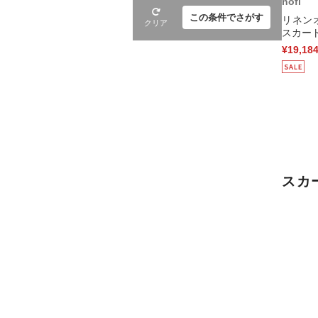
nofl
この条件でさがす
リネン
クリア
スカート
¥19,18
スカ