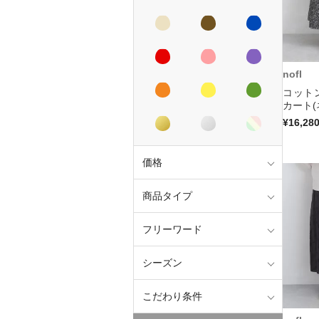
nofl
コット
カート(
¥16,28
価格
商品タイプ
フリーワード
シーズン
こだわり条件