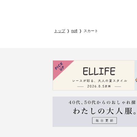
トップ
nofl
スカート