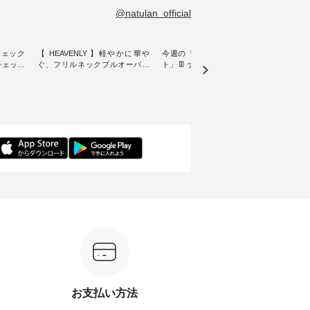
@natulan_official
チェック
【 HEAVENLY 】軽やかに華や
今週の「スタッフコーディネー
&yarn
ンチェック
ぐ、フリルネックプルオーバー
ト」👖 ナチュランスタッフのリ
プルオ
・ 天然素材を生かしたナチュラ
アルなコーディネートをご紹介
・ ナチュランオリジナルブラン
常着を提
ルスタイルで人気の
します♪ 今回は、8/1に再入荷
ド「&
リジナル
「HEAVENLY」から、 新作プル
し、 すでに残りわずかとなって
周年を迎
 」から、
オーバーが届きました。 ほんの
いる大人気の ナチュラン15周年
トを着
チェック
り透け感のある涼やかな生地
記念アイテム 「もっと選べるリ
るイ
に、 ふんわりとしたフリルをあ
ネンのよくばりパンツ」 をスタ
客様の
先取りで
しらった襟元が印象的。 シンプ
ッフが着用してみました🌿 身長
リネ
を兼ね備
ルな装いに、 さりげない華やぎ
ごとのサイズ感や着用感など、
ルオ
くご紹介
を添えてくれる一枚です。 モデ
ぜひ参考にしてみてください
ナチ
ル身長：164cm --------------------
ね。 ＝＝＝＝＝＝＝＝＝＝＝
ットに
ntu Laulu
--------- HEAVENLY ----------------
8/10（月）AM9:59まで🎫 ＼涼し
ック
------------- ■チェックシャーリン
いリネン服ウィーク開催中⏰／
せた
カート
グフリルネックプルオーバー
対象のリネン100％アイテムを合
す。 販売は8月10日までの期間
ド系 ・グ
¥12,650（税込） ・ホワイト×ブ
計5,000円以上ご購入いただくと
限定で
MTO-
ラック ・ネイビー ・オフ [ 注文
使える【送料無料】クーポンを
ださい。 
番号：DLW-263T-30714 ] --------
プレゼント中◎ ＝＝＝＝＝＝＝
160cm/164cm ---
--------------------- ▶️ お買い物は
＝＝＝＝ ▼今週の「スタッフコ
-------
ィール
写真のタグをタップ またはプロ
ーディネート」着用アイテム ■
----- ■【迷わず決まる】ボーダー
）からどうぞ
フィール（@natulan_official）か
もっと選べるリネンのよくばり
T×
番号や商
らどうぞ 「ナチュラン」で 注文
パンツ ¥9,900（税込） ・モモ
¥19
お支払い方法
ださい
番号や商品名を検索してみてく
・コーヒー ・クロマメ [ 注文番
AM9
ださいね。 #lifewear #fashion
号：IIR-262P-29223 ] -------------
イムセール