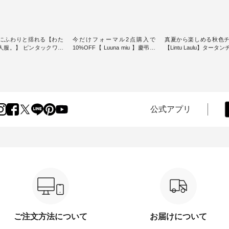
にふわりと揺れる【わた
今だけフォーマル2点購入で
真夏から楽しめる秋色
人服。】 ピンタックワン
10%OFF【 Luuna miu 】慶弔両
【Lintu Laulu】タータ
ンピースス
用ノーカラージャケット ・ 身に
ギャザースカート ・ ゆったりと
を楽しめるのは、 夏のお
纏うだけでほっとする着心地を
した着心地の大人の日
味。 今回ご紹介す
大切にした フォーマル服のオリ
案する、 ナチュランオ
 袖を通すだけでちょっと
ジナルブランド「 Luuna miu 」
ブランド「 Lintu Laulu
り、 見た目にも涼し気な
から、 新たにフォーマルジャケ
季節をまたいで穿ける
常から夏休みの
ットが仲間入り。 ワンピースと
スカートが新登場。 真夏にうれ
けまで、 暑い夏にぴった
のバランスを考え、 丈感やシル
しい涼やかさと、 秋を
公式アプリ
す。 モデル身長：
エット、着心地まで丁寧に設
きる落ち着いた色合い
-------
計。 特別な日を心地よく過ごせ
えたアイテムを、 詳し
-------------------------- ■
る一着に仕上げました。 モデル
します。 モデル身長：164cm ---
タックワンピース
身長：164cm -----------------------
-------------------------- Li
900（税込） ・ホワイト ・
------ Luuna miu --------------------
----------------------------- ■タータ
クブルー ・ネイビー [ 注
--------- ■【慶弔両用】ノーカラ
ンチェックギャザース
O-263W-29752 ] ----
ーフォーマルジャケット
¥9,900（税込） ・レッ
------------- ▶️ お買い物
¥16,500（税込） [ 注文番号：
リーン系 [ 注文番号：
のタグをタップ またはプ
KOA-262O-31095 ] ■【慶弔両
263S-27183 ] -----------------------
（@natulan_official）
用】大切な日のボタンフレアワ
------ ▶️ お買い物は写真のタグを
ラン」で 注
ンピース ¥18,700（税込） [ 注文
タップ またはプロフ
や商品名を検索してみて
番号：KOA-252W-22368 ] ■【慶
（@natulan_official
wear #fashion
弔両用】大切な日のボウタイAラ
「ナチュラン」で 注文
ご注文方法について
お届けについて
ulan #今日のコーデ #コーデ
インワンピース ¥18,700（税
品名を検索してみてく
ト #ファッション #ナチュ
込） [ 注文番号：KOA-252W-
ね。 #lifewear #fashion #natulan