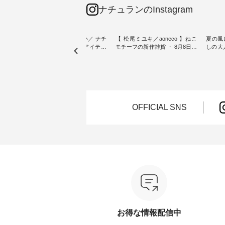
ナチュランのInstagram
sta-
＼今週の新着をおさらい／ ナチ
【 松尾ミユキ／aoneco 】ねこ
夏の風
予約販売
ュランからお届けしたアイテム
モチーフの新作雑貨 ・ 8月8日の
しの大
から スタッフが気になるものを
「世界猫の日」を前に、 愛らし
ピース ・ 軽やかなワ
一部カ
ピックアップ👆 ・ [ This week's
いネコモチーフのアイテムを特
タイル
 15周
NEW ARRIVAL ] // 2026/07/26 -
集。 ナチュランでも人気の
しゃれの醍醐
たく
2026/08/01 // ✨✨ナチュラン15周
「m.m（松尾ミユキ）」と
るのは
 この
年記念✨✨ 8月より、12,000円
「aoneco」から、 持っているだ
ひんや
しまし
（税込）以上ご購入いただいた
けで気分が上がる バッグや雑貨
ワンピース。 日
お客様へ 人気イラストレータ
をご紹介します。 -----------------
お出か
OFFICIAL SNS
介しま
ー、よしいちひろさん
------------ 松尾ミユキ -------------
りの新作で
（@chocochop2）描き下ろし
---------------- ■松尾ミユキ シア
168cm ----------------------
ひこの
【第2弾】レモン柄コットンバッ
ーバッグ ¥3,080（税込） ・
&yarn ---
グをプレゼント中です💓 8月に
Momo ・Leo ・Maron ・Stella [
ピン
） ・コ
なりました☀ 旅行や帰省、レジ
注文番号：EMW-263B-31376 ] ■
¥12,
ミ ・モ
ャーなど楽しい予定を計画され
松尾ミユキ キャットヘアクリ
スモー
スミレ
ている方も多いかと思います🌿
ップ ¥1,320（税込） ・Noisettes
文番号：MT
ブルーベ
今週は、暑さ本番のこれからに
・Pepper ・Chloe [ 注文番号：
------------
ぴったりな 涼し気なセットアッ
EMW-262A-31375 ] ■松尾ミユ
は写真
--------
プやワンピース、ブラウスなど
キ キャットハンドルマグ ¥
ロフィール
が新登場！ そして、大人気「よ
¥1,650（税込） ・Pumpkin ・
からどうぞ 「ナチュ
00（税
くばりパンツ」予約販売がスタ
Noisettes ・Pepper ・Chloe [ 注
文番号
ートしています♪ お見逃しな
文番号：EMW-262K-31378 ] -----
くださいね。 #life
お得な情報配信中
く！ ----------------------------- 今
------------------------ aoneco ------
#nat
グをタッ
週のご紹介アイテム ---------------
----------------------- ■がま口 ロン
ィネー