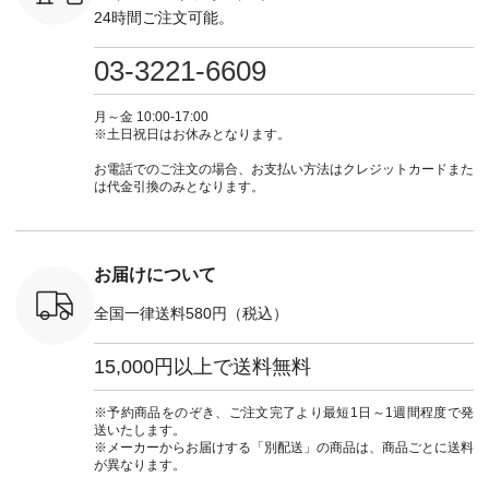
0（税込） ・
フ #シンプルコーデ
グをタップ またはプ
ナチュラル #日々の
ナチュラル
24時間ご注文可能。
 ・ブルー
#大人女子 #ワンピ
ロフィール
暮らし #暮らしを楽
暮らし #
・ミモザイ
ース #ピンタック #
（@natulan_official）
しむ #シンプルライ
しむ #シ
シルエット
涼やか素材 #夏ワン
からどうぞ 「ナチュ
フ #シンプルコーデ
フ #シン
03-3221-6609
 注文番号：
ピ #夏コーデ
ラン」で 注文番号や
#大人女子 #スカー
#大人女子 
-31607 ]
#andyarn #アンドヤ
商品名を検索してみ
ト #フレアスカート
シャツコー
ミニウォレ
ーン #オリジナルブ
てくださいね。
#チェック柄 #ター
ルシャツ 
月～金 10:00-17:00
790（税込）
ランド #natulan #ナ
#lifewear #fashion
タンチェック #秋色
シャツ #
※土日祝日はお休みとなります。
号：NCO-
チュラン
#natulan #今日のコ
#夏コーデ #Lintu
ャツコーデ
] ■ラテ
#natulan_official.
ーデ #コーディネー
Laulu #リントゥラウ
デ #HEAV
お電話でのご注文の場合、お支払い方法はクレジットカードまた
トート
ト #ファッション #
ル #オリジナルブラ
ブンリー #natulan #
は代金引換のみとなります。
0（税込） [
ナチュラル #日々の
ンド #natulan #ナチ
ナチ
：NCO-
暮らし #暮らしを楽
ュラン
#natulan_of
] ■キー
しむ #シンプルライ
#natulan_official.
,970（税
フ #シンプルコーデ
注文番号：
#大人女子 #フォー
お届けについて
00150 ] -
マル #ブラックフォ
------------
ーマル #ジャケット
全国一律送料580円（税込）
#ワンピース #冠婚
タップ ま
葬祭 #Luunamiu #ル
フィール
ウナミウ #オリジナ
15,000円以上で送料無料
_official）
ルブランド #natulan
チュ
#ナチュラン
注文番号や
#natulan_official.
※予約商品をのぞき、ご注文完了より最短1日～1週間程度で発
検索してみ
送いたします。
さいね。
※メーカーからお届けする「別配送」の商品は、商品ごとに送料
 #fashion
が異なります。
n #今日のコ