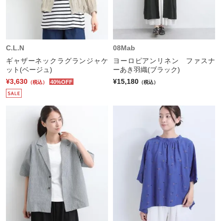
C.L.N
08Mab
ギャザーネックラグランジャケ
ヨーロピアンリネン ファスナ
ット(ベージュ)
ーあき羽織(ブラック)
¥3,630
¥15,180
40%OFF
（税込）
（税込）