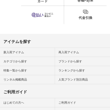
ップ また
バッグ #財布 #ポー
フィール
チ #マグカップ #猫
_official）
雑貨 #松尾ミユキ
チュラン」
#aoneco #アオネコ
にアクセス
#natulan #ナチュラ
番号や商品
ン #natulan_official.
してみてく
ar
#natulan #
デ #コー
 #ファッ
アイテムを探す
ナチュラル
ン #日々
#暮らしを
新入荷アイテム
再入荷アイテム
シンプルラ
ンプルコー
カテゴリから探す
ブランドから探す
女子 #夏コ
夏コーデ #
特集一覧から探す
ランキングから探す
#コーデ #
ネン
ficial.
リンネル掲載商品
人気ブランド別注商品
ご利用ガイド
はじめての方へ
ご利用ガイド