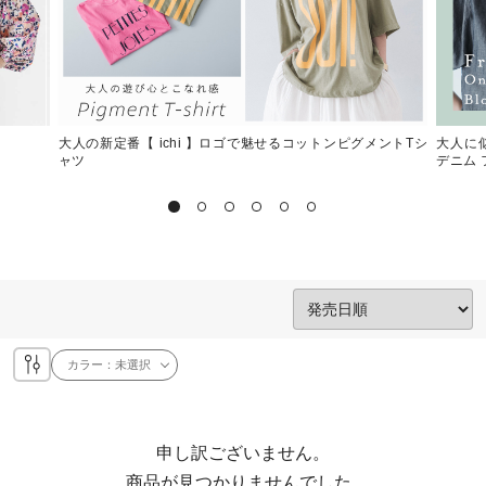
大人の新定番【 ichi 】ロゴで魅せるコットンピグメントTシ
大人に
ャツ
デニム
カラー：
未選択
申し訳ございません。

  商品が見つかりませんでした。
