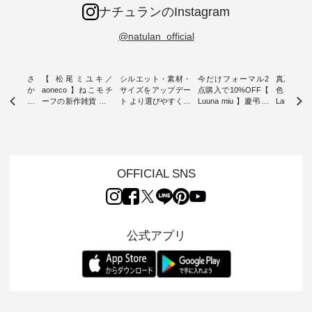
ナチュランのInstagram
@natulan_official
新着をおさ
【 松尾ミユキ／
シルエット・素材・
今だけフォーマル2
真夏から
チュランか
aoneco 】ねこモチ
サイズをアップデー
点購入で10%OFF【
色チェック
したアイテ
ーフの新作雑貨 ・ 8
ト より選びやすく【
Luuna miu 】慶弔両
Laulu
タッフが気
月8日の「世界猫の
D*g*y 】別注リブデ
用ノーカラージャケ
ェックギ
のをピック
日」を前に、 愛らし
ニムワンピース ・
ット ・ 身に纏うだ
ート ・ ゆったりと
s
いネコモチーフのア
心地よく着られるデ
けでほっとする着心
した着心
s NEW
イテムを特集。 ナチ
イリーウェアが人気
地を大切にした フォ
日常着を
L ] //
ュランでも人気の
の 「D*g*y」 より、
ーマル服のオリジナ
ナチュラ
7/26 -
「m.m（松尾ミユ
毎年大人気のナチュ
ルブランド「 Luuna
ルブランド「
OFFICIAL SNS
/ ✨✨ナ
キ）」と
ラン別注 リブデニム
miu 」から、 新たに
Laulu 
5周年記念
「aoneco」から、
ワンピースが登場。
フォーマルジャケッ
をまたい
月より、
持っているだけで気
シルエットや素材を
トが仲間入り。 ワン
ェックス
円（税込）以
分が上がる バッグや
見直し、 さらに魅力
ピースとのバランス
登場。 真夏にうれし
いただいた
雑貨をご紹介しま
的になったアイテム
を考え、 丈感やシル
い涼やかさ
公式アプリ
人気イラス
す。 -------------------
を 詳しくご紹介いた
エット、着心地まで
先取りで
ー、よしい
---------- 松尾ミユキ
します。 モデル身
丁寧に設計。 特別な
いた色合
ろさん
-------------------------
長：164cm / 着用サ
日を心地よく過ごせ
えたアイテ
ochop2）
---- ■松尾ミユキ
イズ：PLUS ---------
る一着に仕上げまし
しくご紹
し 【第2
シアーバッグ
--------------------
た。 モデル身長：
モデル身長
ン柄コット
¥3,080（税込） ・
D*g*y -----------------
164cm ----------------
-------------
をプレゼン
Momo ・Leo ・
------------ ■リブ使い
------------- Luuna
---- Lintu L