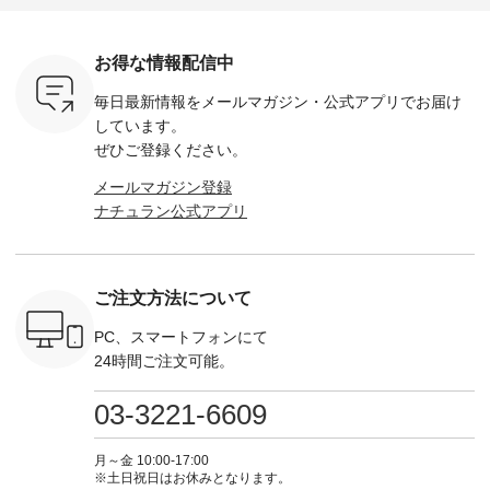
にな
Maron ・Stella [ 注文
デニムワンピース
miu --------------------
-------------
 旅行や帰
番号：EMW-263B-
¥9,680（税込） ・ネ
--------- ■【慶弔両
タータン
ャーなど楽
31376 ] ■松尾ミユ
イビー ・ブラック [
用】ノーカラーフォ
ャザー
を計画され
キ キャットヘアク
注文番号：DCO-
ーマルジャケット
¥9,900
お得な情報配信中
も多いかと
リップ ¥1,320（税
264W-30707 ] -------
¥16,500（税込） [
ッド系 ・
は、
込） ・Noisettes ・
---------------------- ▶️
注文番号：KOA-
[ 注文番
毎日最新情報をメールマガジン・
公式アプリでお届け
のこれから
Pepper ・Chloe [ 注
お買い物は写真のタ
262O-31095 ] ■【慶
263S-27183 ] --
な 涼し気
文番号：EMW-
グをタップ またはプ
弔両用】大切な日の
-------------
しています。
アップやワ
262A-31375 ] ■松尾
ロフィール
ボタンフレアワンピ
お買い物
ぜひご登録ください。
、ブラウス
ミユキ キャットハ
（@natulan_official）
ース ¥18,700（税
グをタップ
！ そし
ンドルマグ ¥
からどうぞ 「ナチュ
込） [ 注文番号：
ロフ
メールマガジン登録
気「よくば
¥1,650（税込） ・
ラン」で 注文番号や
KOA-252W-22368 ]
（@natulan
ナチュラン公式アプリ
」予約販売
Pumpkin ・Noisettes
商品名を検索してみ
■【慶弔両用】大切
からどうぞ 「ナ
トしていま
・Pepper ・Chloe [
てくださいね。
な日のボウタイAラ
ラン」で 
逃しなく！
注文番号：EMW-
#lifewear #fashion
インワンピース
商品名を
------------
262K-31378 ] --------
#natulan #今日のコ
¥18,700（税込） [
てくだ
---------------------
ーデ #コーディネー
注文番号：KOA-
#lifewear
ご注文方法について
----------
aoneco ---------------
ト #ファッション #
252W-22369 ] -------
#natula
枚目
-------------- ■がま口
ナチュラル #日々の
---------------------- ▶️
ーデ #コ
 ■ista-
ロングウォレット
暮らし #暮らしを楽
お買い物は写真のタ
ト #ファ
PC、スマートフォンにて
っと選べるリ
¥19,690（税込） ・
しむ #シンプルライ
グをタップ またはプ
ナチュラル
24時間ご注文可能。
くばりパン
グレージュ ・ブルー
フ #シンプルコーデ
ロフィール
暮らし #
0（税込） [
グリーン ・ミモザイ
#大人女子 #ワンピ
（@natulan_official）
しむ #シ
R-262P-
エロー ・シルエット
ース #デニム #デニ
からどうぞ 「ナチュ
フ #シン
03-3221-6609
ブルー [ 注文番号：
ムワンピ #別注 #夏
ラン」で 注文番号や
#大人女子
 ■so コ
NCO-262C-31607 ]
コーデ #D*g*y #ディ
商品名を検索してみ
ト #フレ
ネンパナマ
■がま口 ミニウォレ
ージーワイ #natulan
てくださいね。
#チェック
月～金 10:00-17:00
wayTライ
ット ¥9,790（税込）
#ナチュラン
#lifewear #fashion
タンチェッ
※土日祝日はお休みとなります。