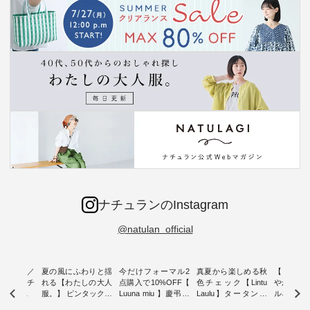
ナチュランのInstagram
@natulan_official
ミユキ／
夏の風にふわりと揺
今だけフォーマル2
真夏から楽しめる秋
【 HEAV
 】ねこモチ
れる【わたしの大人
点購入で10%OFF【
色チェック【Lintu
やかに華
雑貨 ・ 8
服。】 ピンタックワ
Luuna miu 】慶弔両
Laulu】タータンチ
ルネック
「世界猫の
ンピース ・ 軽やか
用ノーカラージャケ
ェックギャザースカ
ー ・ 天然素材を生