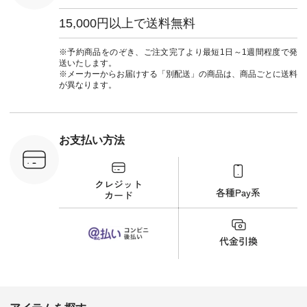
タップ ま
葬祭 #Luunamiu #ル
フィール
ウナミウ #オリジナ
15,000円以上で送料無料
_official）
ルブランド #natulan
チュ
#ナチュラン
注文番号や
#natulan_official.
※予約商品をのぞき、ご注文完了より最短1日～1週間程度で発
検索してみ
送いたします。
さいね。
※メーカーからお届けする「別配送」の商品は、商品ごとに送料
 #fashion
が異なります。
n #今日のコ
ーディネー
ッション #
 #日々の
暮らしを楽
お支払い方法
ンプルライ
プルコーデ
#猫 #猫グ
界猫の日 #
財布 #ポー
カップ #猫
松尾ミユキ
o #アオネコ
n #ナチュラ
official.