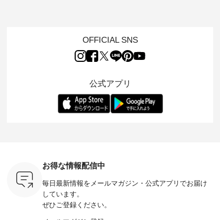
、 愛らし
なワンピーススタイ
ット ・ 身に纏うだ
ート ・ ゆったりと
かしたナ
チーフのア
ルを楽しめるのは、
けでほっとする着心
した着心地の大人の
タイル
。 ナチ
夏のおしゃれの醍醐
地を大切にした フォ
日常着を提案する、
「HEAV
も人気の
味。 今回ご紹介する
ーマル服のオリジナ
ナチュランオリジナ
ら、 新作
（松尾ミユ
のは 袖を通すだけで
ルブランド「 Luuna
ルブランド「 Lintu
ーが届きま
OFFICIAL SNS
」と
ちょっとひんやり、
miu 」から、 新たに
Laulu 」から、 季節
んのり透
co」から、
見た目にも涼し気な
フォーマルジャケッ
をまたいで穿けるチ
涼やかな生
るだけで気
ワンピース。 日常か
トが仲間入り。 ワン
ェックスカートが新
んわりと
 バッグや
ら夏休みのお出かけ
ピースとのバランス
登場。 真夏にうれし
をあしら
紹介しま
まで、 暑い夏にぴっ
を考え、 丈感やシル
い涼やかさと、 秋を
印象的。 
公式アプリ
たりの新作です。 モ
エット、着心地まで
先取りできる落ち着
装いに、 
-- 松尾ミユキ
デル身長：168cm --
丁寧に設計。 特別な
いた色合いを兼ね備
華やぎを
------------
-------------------------
日を心地よく過ごせ
えたアイテムを、 詳
る一枚です。 
-- &yarn --------------
る一着に仕上げまし
しくご紹介します。
身長：164cm ---
バッグ
--------------- ■ピン
た。 モデル身長：
モデル身長：164cm
-------------
（税込） ・
タックワンピース
164cm ----------------
-------------------------
HEAVENLY -
・Leo ・
¥12,900（税込） ・
------------- Luuna
---- Lintu Laulu -------
-------------
ella [ 注文
ホワイト ・スモーク
miu --------------------
---------------------- ■
ェックシ
-263B-
ブルー ・ネイビー [
--------- ■【慶弔両
タータンチェックギ
フリルネ
注文番号：MTO-
用】ノーカラーフォ
ャザースカート
ーバー ¥1
ットヘアク
263W-29752 ] -------
ーマルジャケット
¥9,900（税込） ・レ
込） ・ホ
お得な情報配信中
,320（税
---------------------- ▶️
¥16,500（税込） [
ッド系 ・グリーン系
ラック 
settes ・
お買い物は写真のタ
注文番号：KOA-
[ 注文番号：MTO-
・オフ [
毎日最新情報をメールマガジン・
公式アプリでお届け
Chloe [ 注
グをタップ またはプ
262O-31095 ] ■【慶
263S-27183 ] --------
DLW-263T-3
EMW-
ロフィール
弔両用】大切な日の
--------------------- ▶️
-------------
しています。
] ■松尾
（@natulan_official）
ボタンフレアワンピ
お買い物は写真のタ
-- ▶️ お買い物は写真
ぜひご登録ください。
キャットハ
からどうぞ 「ナチュ
ース ¥18,700（税
グをタップ またはプ
のタグをタ
マグ ¥
ラン」で 注文番号や
込） [ 注文番号：
ロフィール
はプロ