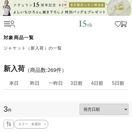
ジャケット（新入荷）の一覧
新入荷
（商品数:
269
件）
本日
昨日
一昨日
3日前
4日前
5日前
3
件
カラー：
未選択