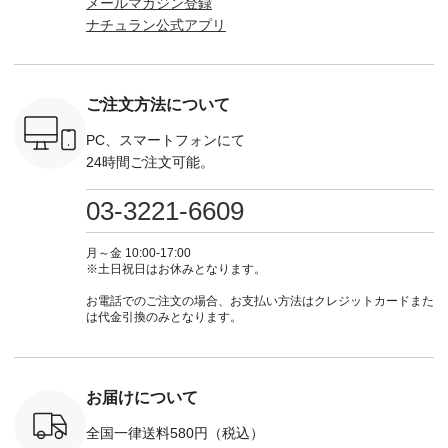
メールマガジン登録
（税込） ・
商品名を検索してみ
KOA-252W-22368 ]
（@natulan_official）
（@natulan
ナチュラン公式アプリ
Noisettes
てくださいね。
■【慶弔両用】大切
からどうぞ 「ナチュ
からどうぞ 「ナ
・Chloe [
#lifewear #fashion
な日のボウタイAラ
ラン」で 注文番号や
ラン」で 
：EMW-
#natulan #今日のコ
インワンピース
商品名を検索してみ
商品名を
------
ーデ #コーディネー
¥18,700（税込） [
てくださいね。
てくだ
--------
ト #ファッション #
注文番号：KOA-
#lifewear #fashion
#lifewear
ご注文方法について
-----------
ナチュラル #日々の
252W-22369 ] -------
#natulan #今日のコ
#natula
がま口
暮らし #暮らしを楽
---------------------- ▶️
ーデ #コーディネー
ーデ #コ
ォレット
しむ #シンプルライ
お買い物は写真のタ
ト #ファッション #
ト #ファ
PC、スマートフォンにて
0（税込） ・
フ #シンプルコーデ
グをタップ またはプ
ナチュラル #日々の
ナチュラル
24時間ご注文可能。
 ・ブルー
#大人女子 #ワンピ
ロフィール
暮らし #暮らしを楽
暮らし #
・ミモザイ
ース #ピンタック #
（@natulan_official）
しむ #シンプルライ
しむ #シ
シルエット
涼やか素材 #夏ワン
からどうぞ 「ナチュ
フ #シンプルコーデ
フ #シン
03-3221-6609
 注文番号：
ピ #夏コーデ
ラン」で 注文番号や
#大人女子 #スカー
#大人女子 
-31607 ]
#andyarn #アンドヤ
商品名を検索してみ
ト #フレアスカート
シャツコー
ミニウォレ
ーン #オリジナルブ
てくださいね。
#チェック柄 #ター
ルシャツ 
月～金 10:00-17:00
790（税込）
ランド #natulan #ナ
#lifewear #fashion
タンチェック #秋色
シャツ #
※土日祝日はお休みとなります。
号：NCO-
チュラン
#natulan #今日のコ
#夏コーデ #Lintu
ャツコーデ
] ■ラテ
#natulan_official.
ーデ #コーディネー
Laulu #リントゥラウ
デ #HEAV
お電話でのご注文の場合、お支払い方法はクレジットカードまた
トート
ト #ファッション #
ル #オリジナルブラ
ブンリー #natulan #
は代金引換のみとなります。
0（税込） [
ナチュラル #日々の
ンド #natulan #ナチ
ナチ
：NCO-
暮らし #暮らしを楽
ュラン
#natulan_of
] ■キー
しむ #シンプルライ
#natulan_official.
,970（税
フ #シンプルコーデ
注文番号：
#大人女子 #フォー
お届けについて
00150 ] -
マル #ブラックフォ
------------
ーマル #ジャケット
全国一律送料580円（税込）
#ワンピース #冠婚