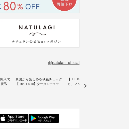
@natulan_official
購入で
真夏から楽しめる秋色チェック
【 HEAVENLY 】軽やかに華や
今週
 】慶弔両
【Lintu Laulu】タータンチェック
ぐ、フリルネックプルオーバー
ト」👖 ナチュランスタッフ
身に
ギャザースカート ・ ゆったりと
・ 天然素材を生かしたナチュラ
アル
着心地を
した着心地の大人の日常着を提
ルスタイルで人気の
します♪ 今回は、8/
服のオリ
案する、 ナチュランオリジナル
「HEAVENLY」から、 新作プル
し、 
miu 」
ブランド「 Lintu Laulu 」から、
オーバーが届きました。 ほんの
いる大
ルジャケ
季節をまたいで穿けるチェック
り透け感のある涼やかな生地
記念ア
スカートが新登場。 真夏にうれ
に、 ふんわりとしたフリルをあ
ネンの
感やシル
しい涼やかさと、 秋を先取りで
しらった襟元が印象的。 シンプ
ッフが
寧に設
きる落ち着いた色合いを兼ね備
ルな装いに、 さりげない華やぎ
ごと
えたアイテムを、 詳しくご紹介
を添えてくれる一枚です。 モデ
ぜひ