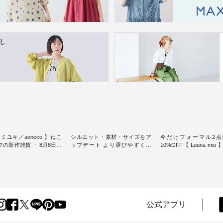
ミユキ／aoneco 】ねこ
シルエット・素材・サイズをア
今だけフォーマル2点
新作雑貨 ・ 8月8日の
ップデート より選びやすく【
10%OFF【 Luuna miu
猫の日」を前に、 愛らし
D*g*y 】別注リブデニムワンピ
用ノーカラージャケット ・ 
モチーフのアイテムを特
ース ・ 心地よく着られるデイリ
纏うだけでほっとする
ーウェアが人気の 「D*g*y」 よ
大切にした フォーマル
m（松尾ミユキ）」と
り、毎年大人気のナチュラン別
ジナルブランド「 Luuna 
eco」から、 持っているだ
注 リブデニムワンピースが登
から、 新たにフォーマ
分が上がる バッグや雑貨
場。 シルエットや素材を見直
ットが仲間入り。 ワンピースと
----------------
し、 さらに魅力的になったアイ
のバランスを考え、 丈
公式アプリ
----- 松尾ミユキ -------------
テムを 詳しくご紹介いたしま
エット、着心地まで丁
-- ■松尾ミユキ シア
す。 モデル身長：164cm / 着用
計。 特別な日を心地よく過ごせ