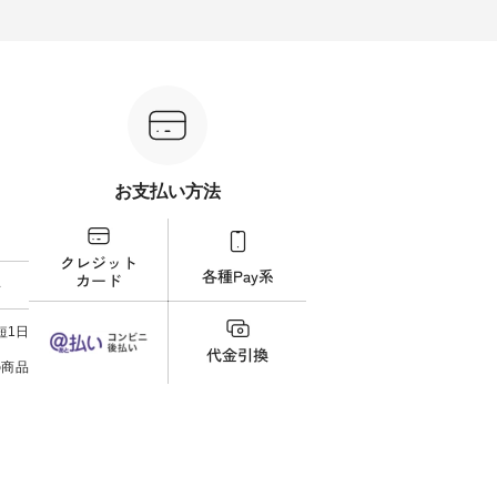
ル
します。 モデル身長：164cm ---
ル身長：164cm --------------------
ね。 ＝＝＝＝＝＝＝＝＝＝＝
-------------------------- Lintu Laulu
--------- HEAVENLY ----------------
8/10
---------
----------------------------- ■タータ
------------- ■チェックシャーリン
いリ
ンチェックギャザースカート
グフリルネックプルオーバー
対象の
ケット
¥9,900（税込） ・レッド系 ・グ
¥12,650（税込） ・ホワイト×ブ
計5,
注文番号：
リーン系 [ 注文番号：MTO-
ラック ・ネイビー ・オフ [ 注文
使え
263S-27183 ] -----------------------
番号：DLW-263T-30714 ] --------
プレゼ
フレアワ
------ ▶️ お買い物は写真のタグを
--------------------- ▶️ お買い物は
＝＝＝＝ ▼今週の「
 [ 注文
タップ またはプロフィール
写真のタグをタップ またはプロ
ーディ
【慶
（@natulan_official）からどうぞ
フィール（@natulan_official）か
もっ
タイAラ
「ナチュラン」で 注文番号や商
らどうぞ 「ナチュラン」で 注文
パンツ
お支払い方法
00（税
品名を検索してみてください
番号や商品名を検索してみてく
・コー
252W-
ね。 #lifewear #fashion #natulan
ださいね。 #lifewear #fashion
号：IIR-262
#今日のコーデ #コーディネート
#natulan #今日のコーデ #コーデ
------
グをタッ
#ファッション #ナチュラル #
ィネート #ファッション #ナチュ
/ 身長155cm
ィール
日々の暮らし #暮らしを楽しむ #
ラル #日々の暮らし #暮らしを楽
ト 上
料
）からどうぞ
シンプルライフ #シンプルコー
しむ #シンプルライフ #シンプル
いの
番号や商
デ #大人女子 #スカート #フレア
コーデ #大人女子 #シャツ #シャ
す。 
ださい
スカート #チェック柄 #タータン
ツコーデ #フリルシャツ #チェッ
く過ご
短1日
チェック #秋色 #夏コーデ #Lintu
クシャツ #チェックシャツコー
の組
ィネート
Laulu #リントゥラウル #オリジ
デ #夏コーデ #HEAVENLY #ヘブ
で、 
の商品
ラル #
ナルブランド #natulan #ナチュ
ンリー #natulan #ナチュラン
ブラ
しむ #
ラン #natulan_official.
#natulan_official.
みました。 ------------
プルコー
--- 
 #ブラ
▼スタ
ト #ワ
ゴム
miu #
ので、
ルブラン
ます♪