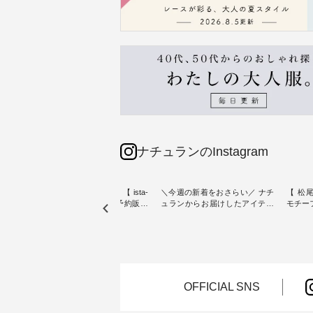
ナチュランのInstagram
素材【
人気カラー再入荷決定！【 ista-
＼今週の新着をおさらい／ ナチ
【 松尾
たりのVネ
ire | よくばりパンツ】予約販売
ュランからお届けしたアイテム
モチーフの
開始 ・ 6月の販売開始とともに
から スタッフが気になるものを
「世界
を大切
大きな反響をいただき、 一部カ
ピックアップ👆 ・ [ This week's
いネコ
blue
ラーは早々に完売となった 15周
NEW ARRIVAL ] // 2026/07/26 -
集。 ナチュランでも人気の
ストが届
年記念のよくばりパンツ。 たく
2026/08/01 // ✨✨ナチュラン15周
「m.
さんのご要望をいただき、 この
年記念✨✨ 8月より、12,000円
「aon
楽しめ
たび待望の再入荷が実現しまし
（税込）以上ご購入いただいた
けで気
。 モ
た。 今回再入荷する10色のカラ
お客様へ 人気イラストレータ
をご紹介します。 -
OFFICIAL SNS
ーを、 改めて詳しくご紹介しま
ー、よしいちひろさん
-------
--------
す。 限定カラーを手に入れられ
（@chocochop2）描き下ろし
--------------