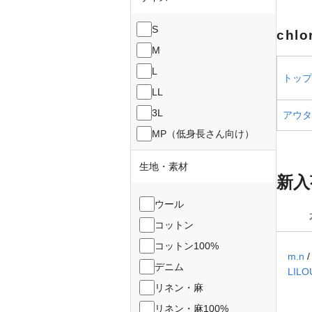
S
chl
M
L
トップス
LL
3L
アウター
MP（低身長さん向け）
生地・素材
新入
ウール
コットン
コットン100%
m.n
デニム
LILO
リネン・麻
リネン・麻100%