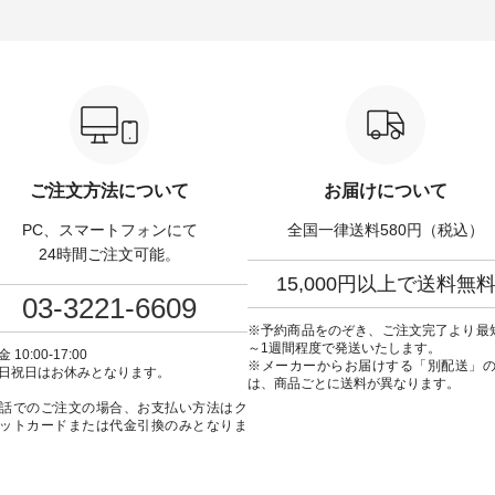
グ ¥3,080（税込） ・
サイズ：PLUS ---------------------
る一着に仕上げました。 モデ
Leo ・Maron ・Stella [
-------- D*g*y ------------------------
身長：164cm -----------------------
EMW-263B-31376 ] ■
----- ■リブ使いデニムワンピース
------ Luuna miu -----------
ユキ キャットヘアクリ
¥9,680（税込） ・ネイビー ・ブ
--------- ■【慶弔両用】ノーカラ
,320（税込） ・Noisettes
ラック [ 注文番号：DCO-264W-
ーフォーマルジャ
er ・Chloe [ 注文番号：
30707 ] -----------------------------
¥16,500（税込） [ 
-31375 ] ■松尾ミユ
▶️ お買い物は写真のタグをタッ
KOA-262O-31095 ] ■【慶弔両
ャットハンドルマグ ¥
プ またはプロフィール
用】大切な日のボタン
50（税込） ・Pumpkin ・
（@natulan_official）からどうぞ
ンピース ¥18,700（税込）
tes ・Pepper ・Chloe [ 注
「ナチュラン」で 注文番号や商
番号：KOA-252W-22368 ] ■
W-262K-31378 ] -----
品名を検索してみてください
弔両用】大切な日のボウ
ご注文方法について
お届けについて
---------------- aoneco ------
ね。 #lifewear #fashion #natulan
インワンピース ¥18,7
----------- ■がま口 ロン
#今日のコーデ #コーディネート
込） [ 注文番号：KOA-
PC、スマートフォンにて
全国一律送料580円（税込）
ット ¥19,690（税込）
#ファッション #ナチュラル #
22369 ] -----------------------------
ージュ ・ブルーグリーン
日々の暮らし #暮らしを楽しむ #
▶️ お買い物は写真のタ
24時間ご注文可能。
ザイエロー ・シルエット
シンプルライフ #シンプルコー
プ またはプロフ
15,000円以上で送料無
[ 注文番号：NCO-262C-
デ #大人女子 #ワンピース #デニ
（@natulan_official
03-3221-6609
ト
ム #デニムワンピ #別注 #夏コー
「ナチュラン」で 注文
90（税込） [ 注文番号：
デ #D*g*y #ディージーワイ
品名を検索してみてく
※予約商品をのぞき、ご注文完了より最
-08057 ] ■ラティスト
#natulan #ナチュラン
ね。 #lifewear #fashion #natulan
～1週間程度で発送いたします。
 10:00-17:00
12,980（税込） [ 注文番
#natulan_official.
#今日のコーデ #コーデ
※メーカーからお届けする「別配送」
日祝日はお休みとなります。
62B-31610 ] ■キーカ
#ファッション #ナチュ
は、商品ごとに送料が異なります。
2,970（税込） [ 注文番
日々の暮らし #暮らしを楽
話でのご注文の場合、お支払い方法はク
C-00150 ] ----------
シンプルライフ #シン
ットカードまたは代金引換のみとなりま
------ ▶️ お買い物は写
デ #大人女子 #フォーマル
グをタップ またはプロフ
ックフォーマル #ジャケッ
natulan_official）から
ンピース #冠婚葬祭 #Luuna
ルウナミウ #オリジナ