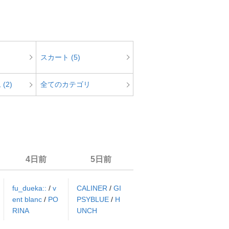
スカート (5)
(2)
全てのカテゴリ
4日前
5日前
fu_dueka::
/
v
CALINER
/
GI
ent blanc
/
PO
PSYBLUE
/
H
RINA
UNCH