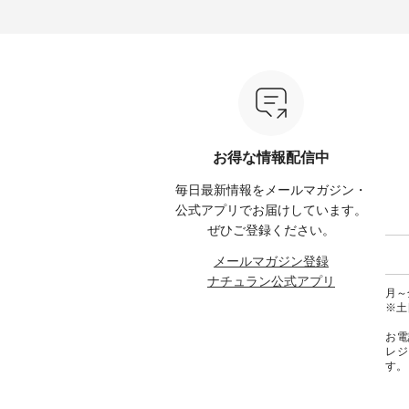
る今だけのチャンス、 ぜひこの
【第2弾】レモン柄コットンバッ
ーバッ
50（税
機会をお見逃しなく！ ▼今回再
グをプレゼント中です💓 8月に
Momo ・
 [ 注
入荷したカラー（計10色） ・コ
なりました☀ 旅行や帰省、レジ
注文番号：
--
ーヒー ・トマト ・セサミ ・モ
ャーなど楽しい予定を計画され
松尾ミ
モ ・グリーンティー ・スミレ
ている方も多いかと思います🌿
ップ ¥1
はプロ
・クロマメ ・レモン ・ブルーベ
今週は、暑さ本番のこれからに
・Pepp
ial）か
リー ・ラズベリー -----------------
ぴったりな 涼し気なセットアッ
EMW-262A
------------ ista-ire ------------------
プやワンピース、ブラウスなど
キ キ
みてく
----------- ■もっと選べるリネン
が新登場！ そして、大人気「よ
¥1,6
のよくばりパンツ ¥9,900（税
くばりパンツ」予約販売がスタ
Noiset
 #コーデ
込） [ 注文番号：IIR-262P-
ートしています♪ お見逃しな
文番号：EM
お得な情報配信中
#ナチュ
29223 ] -----------------------------
く！ ----------------------------- 今
--------
らしを楽
▶️ お買い物は写真のタグをタッ
週のご紹介アイテム ---------------
------------
毎日最新情報をメールマガジン・
シンプル
プ またはプロフィール
-------------- ＜1枚目右・2枚目＞
グウォレ
 #リネ
（@natulan_official）からどうぞ
■ista-ire もっと選べるリネンの
・グレ
公式アプリでお届けしています。
Vネック
「ナチュラン」で 注文番号や商
よくばりパンツ ¥9,900（税込）
・ミモ
ぜひご登録ください。
#ブルーウ
品名を検索してみてください
[ 注文番号：IIR-262P-29223 ] ＜
ブルー 
ね。 #lifewear #fashion #natulan
1枚目左・3～4枚目＞ ■so コッ
31607 ] ■がま口 ミニウォレッ
メールマガジン登録
#今日のコーデ #コーディネート
トンリネンパナマクロス
¥9,7
ナチュラン公式アプリ
#ファッション #ナチュラル #
2wayTラインブラウス
NCO-242C
月～金
日々の暮らし #暮らしを楽しむ #
¥7,590（税込） [ 注文番号：
ート ¥
※土
シンプルライフ #シンプルコー
CSO-263T-31348 ] コットンリネ
号：NCO-2
デ #大人女子 #パンツ #リネンパ
ンパナマクロス イージーテー
バー ¥
お電
ンツ #よくばりパンツ #テーパー
パードパンツ ¥7,590（税込） [
号：NCO-222
レジ
ドパンツ #限定カラー #再入荷
注文番号：CSO-263P-31349 ] ＜
-------------
す。
#15周年記念 #夏コーデ #ista-ire
5～6枚目＞ ■&yarn ピンタック
真のタ
#イスタイーレ #別注 #natulan #
ワンピース ¥12,900（税込） [ 注
ィール（@
ナチュラン #natulan_official.
文番号：MTO-263W-29752 ] ＜7
どうぞ 「ナチュラン」で 注文番