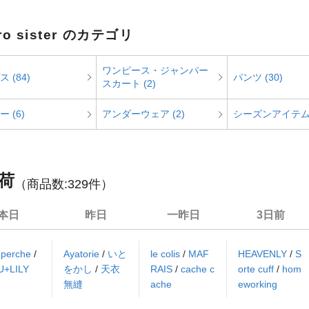
oro sister のカテゴリ
ワンピース・ジャンパー
 (84)
パンツ (30)
スカート (2)
 (6)
アンダーウェア (2)
シーズンアイテム 
荷
（商品数:
329
件）
本日
昨日
一昨日
3日前
/
perche
/
Ayatorie
/
いと
le colis
/
MAF
HEAVENLY
/
S
U+LILY
をかし
/
天衣
RAIS
/
cache c
orte cuff
/
hom
無縫
ache
eworking