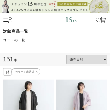
コートの一覧
151
件
カラー：
未選択