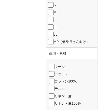
S
M
L
LL
3L
MP（低身長さん向け）
生地・素材
ウール
コットン
コットン100%
デニム
リネン・麻
リネン・麻100%