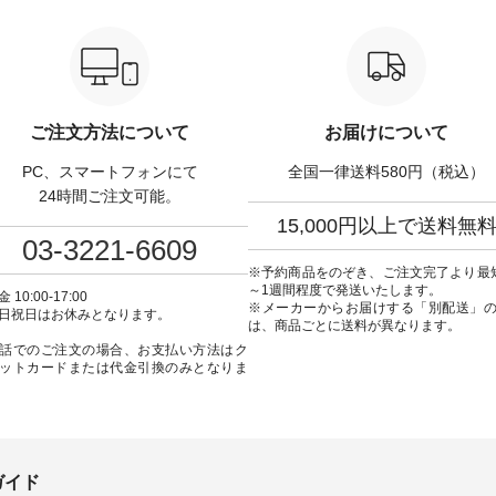
,320（税込） ・Noisettes
ラック [ 注文番号：DCO-264W-
ーフォーマルジャ
er ・Chloe [ 注文番号：
30707 ] -----------------------------
¥16,500（税込） [ 
-31375 ] ■松尾ミユ
▶️ お買い物は写真のタグをタッ
KOA-262O-31095 ] ■【慶弔両
ャットハンドルマグ ¥
プ またはプロフィール
用】大切な日のボタン
50（税込） ・Pumpkin ・
（@natulan_official）からどうぞ
ンピース ¥18,700（税込）
tes ・Pepper ・Chloe [ 注
「ナチュラン」で 注文番号や商
番号：KOA-252W-22368 ] ■
W-262K-31378 ] -----
品名を検索してみてください
弔両用】大切な日のボウ
ご注文方法について
お届けについて
---------------- aoneco ------
ね。 #lifewear #fashion #natulan
インワンピース ¥18,7
----------- ■がま口 ロン
#今日のコーデ #コーディネート
込） [ 注文番号：KOA-
PC、スマートフォンにて
全国一律送料580円（税込）
ット ¥19,690（税込）
#ファッション #ナチュラル #
22369 ] -----------------------------
ージュ ・ブルーグリーン
日々の暮らし #暮らしを楽しむ #
▶️ お買い物は写真のタ
24時間ご注文可能。
ザイエロー ・シルエット
シンプルライフ #シンプルコー
プ またはプロフ
15,000円以上で送料無
[ 注文番号：NCO-262C-
デ #大人女子 #ワンピース #デニ
（@natulan_official
03-3221-6609
ト
ム #デニムワンピ #別注 #夏コー
「ナチュラン」で 注文
90（税込） [ 注文番号：
デ #D*g*y #ディージーワイ
品名を検索してみてく
※予約商品をのぞき、ご注文完了より最
-08057 ] ■ラティスト
#natulan #ナチュラン
ね。 #lifewear #fashion #natulan
～1週間程度で発送いたします。
 10:00-17:00
12,980（税込） [ 注文番
#natulan_official.
#今日のコーデ #コーデ
※メーカーからお届けする「別配送」
日祝日はお休みとなります。
62B-31610 ] ■キーカ
#ファッション #ナチュ
は、商品ごとに送料が異なります。
2,970（税込） [ 注文番
日々の暮らし #暮らしを楽
話でのご注文の場合、お支払い方法はク
C-00150 ] ----------
シンプルライフ #シン
ットカードまたは代金引換のみとなりま
------ ▶️ お買い物は写
デ #大人女子 #フォーマル
グをタップ またはプロフ
ックフォーマル #ジャケッ
natulan_official）から
ンピース #冠婚葬祭 #Luuna
ルウナミウ #オリジナ
品名を検索してみてくだ
ド #natulan #ナチュラン
ar #fashion
#natulan_official.
ulan #今日のコーデ #コーデ
ガイド
ト #ファッション #ナチュ