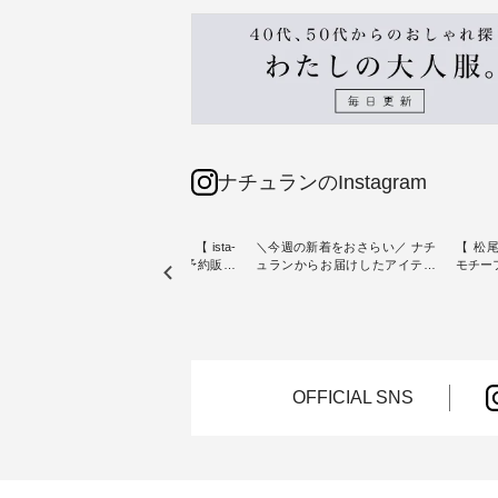
ナチュランのInstagram
素材【
人気カラー再入荷決定！【 ista-
＼今週の新着をおさらい／ ナチ
【 松尾
たりのVネ
ire | よくばりパンツ】予約販売
ュランからお届けしたアイテム
モチーフの
開始 ・ 6月の販売開始とともに
から スタッフが気になるものを
「世界
を大切
大きな反響をいただき、 一部カ
ピックアップ👆 ・ [ This week's
いネコ
blue
ラーは早々に完売となった 15周
NEW ARRIVAL ] // 2026/07/26 -
集。 ナチュランでも人気の
ストが届
年記念のよくばりパンツ。 たく
2026/08/01 // ✨✨ナチュラン15周
「m.
さんのご要望をいただき、 この
年記念✨✨ 8月より、12,000円
「aon
楽しめ
たび待望の再入荷が実現しまし
（税込）以上ご購入いただいた
けで気
。 モ
た。 今回再入荷する10色のカラ
お客様へ 人気イラストレータ
をご紹介します。 -
OFFICIAL SNS
ーを、 改めて詳しくご紹介しま
ー、よしいちひろさん
-------
--------
す。 限定カラーを手に入れられ
（@chocochop2）描き下ろし
--------------
る今だけのチャンス、 ぜひこの
【第2弾】レモン柄コットンバッ
ーバッ
50（税
機会をお見逃しなく！ ▼今回再
グをプレゼント中です💓 8月に
Momo ・
 [ 注
入荷したカラー（計10色） ・コ
なりました☀ 旅行や帰省、レジ
注文番号：
--
ーヒー ・トマト ・セサミ ・モ
ャーなど楽しい予定を計画され
松尾ミ