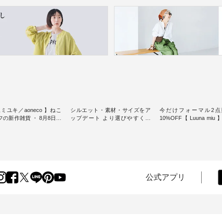
ミユキ／aoneco 】ねこ
シルエット・素材・サイズをア
今だけフォーマル2点
新作雑貨 ・ 8月8日の
ップデート より選びやすく【
10%OFF【 Luuna miu
猫の日」を前に、 愛らし
D*g*y 】別注リブデニムワンピ
用ノーカラージャケット ・ 
モチーフのアイテムを特
ース ・ 心地よく着られるデイリ
纏うだけでほっとする
ーウェアが人気の 「D*g*y」 よ
大切にした フォーマル
m（松尾ミユキ）」と
り、毎年大人気のナチュラン別
ジナルブランド「 Luuna 
eco」から、 持っているだ
注 リブデニムワンピースが登
から、 新たにフォーマ
分が上がる バッグや雑貨
場。 シルエットや素材を見直
ットが仲間入り。 ワンピースと
----------------
し、 さらに魅力的になったアイ
のバランスを考え、 丈
公式アプリ
----- 松尾ミユキ -------------
テムを 詳しくご紹介いたしま
エット、着心地まで丁
-- ■松尾ミユキ シア
す。 モデル身長：164cm / 着用
計。 特別な日を心地よく過ごせ
グ ¥3,080（税込） ・
サイズ：PLUS ---------------------
る一着に仕上げました。 モデ
Leo ・Maron ・Stella [
-------- D*g*y ------------------------
身長：164cm -----------------------
EMW-263B-31376 ] ■
----- ■リブ使いデニムワンピース
------ Luuna miu -----------
ユキ キャットヘアクリ
¥9,680（税込） ・ネイビー ・ブ
--------- ■【慶弔両用】ノーカラ