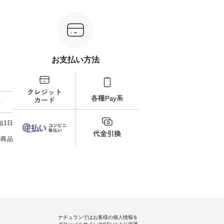
ケット
¥9,900（税込） ・レッド系 ・グ
¥12,650（税込） ・ホワイト×ブ
計5,
注文番号：
リーン系 [ 注文番号：MTO-
ラック ・ネイビー ・オフ [ 注文
使え
263S-27183 ] -----------------------
番号：DLW-263T-30714 ] --------
プレゼ
フレアワ
------ ▶️ お買い物は写真のタグを
--------------------- ▶️ お買い物は
＝＝＝＝ ▼今週の「
 [ 注文
タップ またはプロフィール
写真のタグをタップ またはプロ
ーディ
【慶
（@natulan_official）からどうぞ
フィール（@natulan_official）か
もっ
タイAラ
「ナチュラン」で 注文番号や商
らどうぞ 「ナチュラン」で 注文
パンツ
お支払い方法
00（税
品名を検索してみてください
番号や商品名を検索してみてく
・コー
252W-
ね。 #lifewear #fashion #natulan
ださいね。 #lifewear #fashion
号：IIR-262
#今日のコーデ #コーディネート
#natulan #今日のコーデ #コーデ
------
グをタッ
#ファッション #ナチュラル #
ィネート #ファッション #ナチュ
/ 身長155cm
ィール
日々の暮らし #暮らしを楽しむ #
ラル #日々の暮らし #暮らしを楽
ト 上
料
）からどうぞ
シンプルライフ #シンプルコー
しむ #シンプルライフ #シンプル
いの
番号や商
デ #大人女子 #スカート #フレア
コーデ #大人女子 #シャツ #シャ
す。 
ださい
スカート #チェック柄 #タータン
ツコーデ #フリルシャツ #チェッ
く過ご
短1日
チェック #秋色 #夏コーデ #Lintu
クシャツ #チェックシャツコー
の組
ィネート
Laulu #リントゥラウル #オリジ
デ #夏コーデ #HEAVENLY #ヘブ
で、 
の商品
ラル #
ナルブランド #natulan #ナチュ
ンリー #natulan #ナチュラン
ブラ
しむ #
ラン #natulan_official.
#natulan_official.
みました。 ------------
プルコー
--- 
 #ブラ
▼スタ
ト #ワ
ゴム
miu #
ので、
ルブラン
ます♪
色味
を。 
うに、
ナチュランではお客様の個人情報を
ド感をプラ