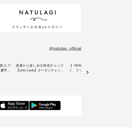
@natulan_official
購入で
真夏から楽しめる秋色チェック
【 HEAVENLY 】軽やかに華や
今週
 】慶弔両
【Lintu Laulu】タータンチェック
ぐ、フリルネックプルオーバー
ト」👖 ナチュランスタッフ
身に
ギャザースカート ・ ゆったりと
・ 天然素材を生かしたナチュラ
アル
着心地を
した着心地の大人の日常着を提
ルスタイルで人気の
します♪ 今回は、8/
服のオリ
案する、 ナチュランオリジナル
「HEAVENLY」から、 新作プル
し、 
miu 」
ブランド「 Lintu Laulu 」から、
オーバーが届きました。 ほんの
いる大
ルジャケ
季節をまたいで穿けるチェック
り透け感のある涼やかな生地
記念ア
スカートが新登場。 真夏にうれ
に、 ふんわりとしたフリルをあ
ネンの
感やシル
しい涼やかさと、 秋を先取りで
しらった襟元が印象的。 シンプ
ッフが
寧に設
きる落ち着いた色合いを兼ね備
ルな装いに、 さりげない華やぎ
ごと
えたアイテムを、 詳しくご紹介
を添えてくれる一枚です。 モデ
ぜひ
ル
します。 モデル身長：164cm ---
ル身長：164cm --------------------
ね。 ＝＝＝＝＝＝＝＝＝＝＝
-------------------------- Lintu Laulu
--------- HEAVENLY ----------------
8/10
---------
----------------------------- ■タータ
------------- ■チェックシャーリン
いリ
ンチェックギャザースカート
グフリルネックプルオーバー
対象の