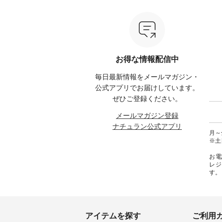
モ ・グリーンティー ・スミレ
ている方も多いかと思います🌿
ップ ¥1
はプロ
・クロマメ ・レモン ・ブルーベ
今週は、暑さ本番のこれからに
・Pepp
ial）か
リー ・ラズベリー -----------------
ぴったりな 涼し気なセットアッ
EMW-262A
------------ ista-ire ------------------
プやワンピース、ブラウスなど
キ キ
みてく
----------- ■もっと選べるリネン
が新登場！ そして、大人気「よ
¥1,6
のよくばりパンツ ¥9,900（税
くばりパンツ」予約販売がスタ
Noiset
 #コーデ
込） [ 注文番号：IIR-262P-
ートしています♪ お見逃しな
文番号：EM
お得な情報配信中
#ナチュ
29223 ] -----------------------------
く！ ----------------------------- 今
--------
らしを楽
▶️ お買い物は写真のタグをタッ
週のご紹介アイテム ---------------
------------
毎日最新情報をメールマガジン・
シンプル
プ またはプロフィール
-------------- ＜1枚目右・2枚目＞
グウォレ
 #リネ
（@natulan_official）からどうぞ
■ista-ire もっと選べるリネンの
・グレ
公式アプリでお届けしています。
Vネック
「ナチュラン」で 注文番号や商
よくばりパンツ ¥9,900（税込）
・ミモ
ぜひご登録ください。
#ブルーウ
品名を検索してみてください
[ 注文番号：IIR-262P-29223 ] ＜
ブルー 
ね。 #lifewear #fashion #natulan
1枚目左・3～4枚目＞ ■so コッ
31607 ] ■がま口 ミニウォレッ
メールマガジン登録
#今日のコーデ #コーディネート
トンリネンパナマクロス
¥9,7
ナチュラン公式アプリ
#ファッション #ナチュラル #
2wayTラインブラウス
NCO-242C
月～金
日々の暮らし #暮らしを楽しむ #
¥7,590（税込） [ 注文番号：
ート ¥
※土
シンプルライフ #シンプルコー
CSO-263T-31348 ] コットンリネ
号：NCO-2
デ #大人女子 #パンツ #リネンパ
ンパナマクロス イージーテー
バー ¥
お電
ンツ #よくばりパンツ #テーパー
パードパンツ ¥7,590（税込） [
号：NCO-222
レジ
ドパンツ #限定カラー #再入荷
注文番号：CSO-263P-31349 ] ＜
-------------
す。
#15周年記念 #夏コーデ #ista-ire
5～6枚目＞ ■&yarn ピンタック
真のタ
#イスタイーレ #別注 #natulan #
ワンピース ¥12,900（税込） [ 注
ィール（@
ナチュラン #natulan_official.
文番号：MTO-263W-29752 ] ＜7
どうぞ 「ナチュラン」で 注文番
～8枚目＞ ■UNPLE ボールカー
号や商
ゴイージーパンツ ¥11,550（税
さいね。 #lifewe
込） [ 注文番号：UNL-254P-
#nat
アイテムを探す
ご利用
18377 ] ＜9枚目＞ ■Lintu Laulu
ィネー