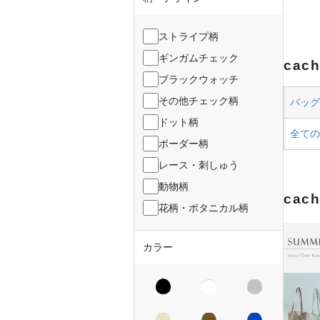
ストライプ柄
ギンガムチェック
cac
ブラックウォッチ
その他チェック柄
バッグ 
ドット柄
全ての
ボーダー柄
レース・刺しゅう
動物柄
cac
花柄・ボタニカル柄
カラー