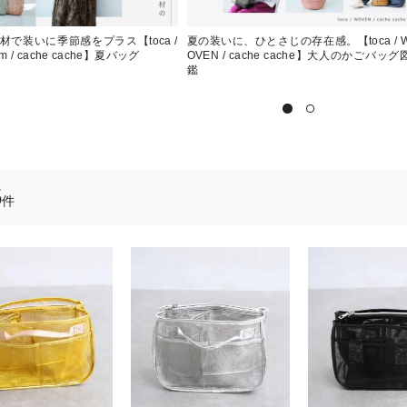
材で装いに季節感をプラス【toca /
夏の装いに、ひとさじの存在感。【toca / 
am / cache cache】夏バッグ
OVEN / cache cache】大人のかごバッグ
鑑
5
件