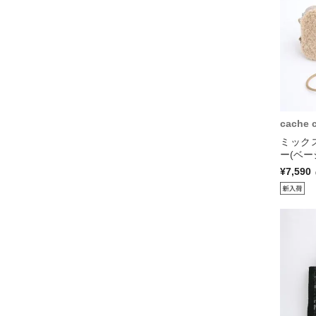
cache 
ミック
ー(ベー
¥7,590