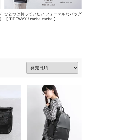
W
ひとつは持っていたい フォーマルなバッグ
この時季だけのおたのしみ【 ふ
図
【 TIDEWAY / cache cache 】
ー小物 】