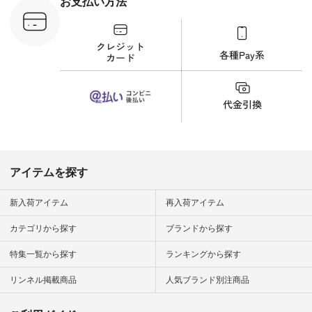
お支払い方法
文番号：YCC-263T-
30689 ] ---------------
-------------- ▶️商品詳
細やお買い物は写真
のタグをタップ また
はプロフィール
（@natulan_official）
から 「ナチュラン」
のサイトにアクセス
して 注文番号や商品
名を検索してみてく
ださいね。 #lifewear
#fashion #natulan #
今日のコーデ #コー
ディネート #ファッ
アイテムを探す
ション #ナチュラル
#ナチュラン #日々
の暮らし #暮らしを
新入荷アイテム
再入荷アイテム
楽しむ #シンプルラ
イフ #シンプルコー
カテゴリから探す
ブランドから探す
デ #大人女子 #夏コ
ーデ #真夏コーデ #
特集一覧から探す
ランキングから探す
暑さ対策 #コーデ #
リネン
#natulan_official.
リンネル掲載商品
人気ブランド別注商品