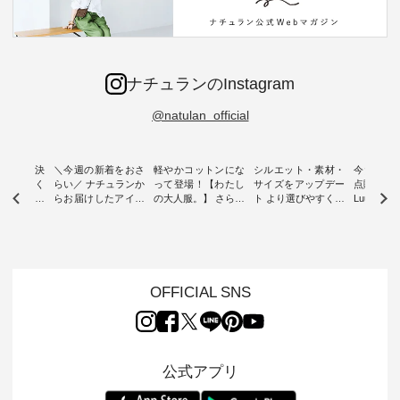
ナチュランのInstagram
@natulan_official
ー再入荷決
＼今週の新着をおさ
軽やかコットンにな
シルエット・素材・
今だけフ
-ire | よく
らい／ ナチュランか
って登場！【わたし
サイズをアップデー
点購入で1
ツ】予約販
らお届けしたアイテ
の大人服。】 さらり
ト より選びやすく【
Luuna m
ムから スタッフが気
と涼し気なシアーカ
D*g*y 】別注リブデ
用ノーカ
もに大きな
になるものをピック
ーディガン ・ 人気
ニムワンピース ・
ット ・ 身に纏うだ
だき、 一
アップ👆 ・ [ This
のシアーカーディガ
心地よく着られるデ
けでほっ
は早々に完
week's NEW
ンが軽くて、 お手入
イリーウェアが人気
地を大切に
 15周年
ARRIVAL ] //
れも簡単なコットン
の 「D*g*y」 より、
ーマル服
くばりパン
2026/07/26 -
素材になりました。
毎年大人気のナチュ
ルブランド「
OFFICIAL SNS
2026/08/01 // ✨✨ナ
ほんのり透ける生地
ラン別注 リブデニム
miu 」か
き、 この
チュラン15周年記念
が、女性らしさを演
ワンピースが登場。
フォーマ
の再入荷が
✨✨ 8月より、
出し、 羽織るだけで
シルエットや素材を
トが仲間入り
。 今回
12,000円（税込）以
今年らしい装いに。
見直し、 さらに魅力
ピースと
10色のカ
上ご購入いただいた
レイヤードスタイル
的になったアイテム
を考え、 
公式アプリ
改めて詳し
お客様へ 人気イラス
が楽しめて、 季節の
を 詳しくご紹介いた
エット、
ます。 限
トレーター、よしい
変わり目に重宝する
します。 モデル身
丁寧に設計。 
を手に入れ
ちひろさん
アイテムです。 モデ
長：164cm / 着用サ
日を心地