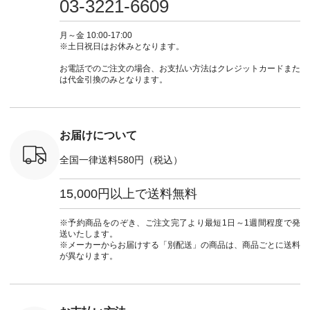
03-3221-6609
 #fashion
29223 ] ＜1枚目左・
ィガン #羽織り #シ
ムワンピ #別注 #夏
ラン」で 
n #今日のコ
3～4枚目＞ ■so コ
アーカーデ #コット
コーデ #D*g*y #ディ
商品名を
ーディネー
ットンリネンパナマ
ン #夏の羽織 #夏コ
ージーワイ #natulan
てくだ
月～金 10:00-17:00
ッション #
クロス 2wayTライ
ーデ #andyarn #アン
#ナチュラン
#lifewear
※土日祝日はお休みとなります。
 #日々の
ンブラウス
ドヤーン #オリジナ
#natulan_official.
#natula
暮らしを楽
¥7,590（税込） [ 注
ルブランド #natulan
ーデ #コ
お電話でのご注文の場合、お支払い方法はクレジットカードまた
ンプルライ
文番号：CSO-263T-
#ナチュラン
ト #ファ
は代金引換のみとなります。
プルコーデ
31348 ] コットンリ
#natulan_official.
ナチュラル
#パンツ #
ネンパナマクロス
暮らし #
ツ #よく
イージーテーパード
しむ #シ
 #テーパ
パンツ ¥7,590（税
フ #シン
 #限定カ
込） [ 注文番号：
#大人女子
お届けについて
荷 #15周
CSO-263P-31349 ]
マル #ブ
#夏コーデ
＜5～6枚目＞
ーマル #
全国一律送料580円（税込）
re #イスタイ
■&yarn ピンタック
#ワンピー
#natulan
ワンピース
葬祭 #Luu
ュラン
¥12,900（税込） [
ウナミウ 
15,000円以上で送料無料
ficial.
注文番号：MTO-
ルブランド #natu
263W-29752 ] ＜7～
#ナチ
8枚目＞ ■UNPLE ボ
#natulan_of
※予約商品をのぞき、ご注文完了より最短1日～1週間程度で発
ールカーゴイージー
送いたします。
パンツ ¥11,550（税
※メーカーからお届けする「別配送」の商品は、商品ごとに送料
込） [ 注文番号：
が異なります。
UNL-254P-18377 ]
＜9枚目＞ ■Lintu
Laulu 立体フラワー
刺繍ブラウス
¥8,800（税込） [ 注