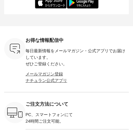
だけのチャ
（@chocochop2）
ル身長：168cm -----
イズ：PLUS ---------
る一着に
ひこの機会
描き下ろし 【第2
------------------------
--------------------
た。 モデル身長：
なく！ ▼
弾】レモン柄コット
&yarn -----------------
D*g*y -----------------
164cm ----------------
荷したカラ
ンバッグをプレゼン
------------ ■コットン
------------ ■リブ使い
---------
色） ・コ
ト中です💓 8月にな
シアーVネックカー
デニムワンピース
miu --------
トマト ・
りました☀ 旅行や帰
ディガン ¥7,500（税
¥9,680（税込） ・ネ
--------- ■【慶弔両
モモ ・グ
省、レジャーなど楽
込） ・スモークブル
イビー ・ブラック [
用】ノー
ー ・スミ
しい予定を計画され
ー ・ブラック ・ネ
注文番号：DCO-
ーマルジ
お得な情報配信中
マメ ・レ
ている方も多いかと
イビー [ 注文番号：
264W-30707 ] -------
¥16,50
ルーベリー
思います🌿 今週は、
GRE-263T-30614 ] -
---------------------- ▶️
注文番号
毎日最新情報をメールマガジン・
公式アプリでお届け
----
暑さ本番のこれから
-------------------------
お買い物は写真のタ
262O-31095 
--------
にぴったりな 涼し気
--- ▶️ お買い物は写
グをタップ またはプ
弔両用】
しています。
-------------
なセットアップやワ
真のタグをタップ ま
ロフィール
ボタンフ
ぜひご登録ください。
っと
ンピース、ブラウス
たはプロフィール
（@natulan_official）
ース ¥18
ネンのよく
などが新登場！ そし
（@natulan_official）
からどうぞ 「ナチュ
込） [ 
メールマガジン登録
パンツ
て、大人気「よくば
からどうぞ 「ナチュ
ラン」で 注文番号や
KOA-252W
ナチュラン公式アプリ
込） [ 注
りパンツ」予約販売
ラン」で 注文番号や
商品名を検索してみ
■【慶弔
R-262P-
がスタートしていま
商品名を検索してみ
てくださいね。
な日のボ
す♪ お見逃しなく！
てくださいね。
#lifewear #fashion
インワ
 お買
-------------------------
#lifewear #fashion
#natulan #今日のコ
¥18,70
真のタグを
---- 今週のご紹介ア
#natulan #今日のコ
ーデ #コーディネー
注文番号
ご注文方法について
たはプロフ
イテム ----------------
ーデ #コーディネー
ト #ファッション #
252W-22369 ] -
ール
------------- ＜1枚目
ト #ファッション #
ナチュラル #日々の
--------------
_official）
右・2枚目＞ ■ista-
ナチュラル #日々の
暮らし #暮らしを楽
お買い物
PC、スマートフォンにて
チュ
ire もっと選べるリ
暮らし #暮らしを楽
しむ #シンプルライ
グをタップ
24時間ご注文可能。
注文番号や
ネンのよくばりパン
しむ #シンプルライ
フ #シンプルコーデ
ロフ
検索してみ
ツ ¥9,900（税込） [
フ #シンプルコーデ
#大人女子 #ワンピ
（@natulan
さいね。
注文番号：IIR-262P-
#大人女子 #カーデ
ース #デニム #デニ
からどうぞ 「ナ