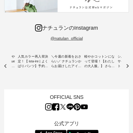
ナチュランのInstagram
@natulan_official
0％の涼や
人気カラー再入荷決
＼今週の新着をおさ
軽やかコットンにな
シルエッ
 blue
定！【 ista-ire | よく
らい／ ナチュランか
って登場！【わたし
サイズを
 】夏にぴった
ばりパンツ】予約販
らお届けしたアイテ
の大人服。】 さらり
ト より選
ックベスト
売開始 ・ 6月の販売
ムから スタッフが気
と涼し気なシアーカ
D*g*y 
開始とともに大きな
になるものをピック
ーディガン ・ 人気
ニムワン
 着心地の
反響をいただき、 一
アップ👆 ・ [ This
のシアーカーディガ
心地よく
切にした服
部カラーは早々に完
week's NEW
ンが軽くて、 お手入
イリーウ
行う 「
売となった 15周年
ARRIVAL ] //
れも簡単なコットン
の 「D*g*y」 より、
low 」から新
記念のよくばりパン
2026/08/02 -
素材になりました。
毎年大人
OFFICIAL SNS
トが届きま
ツ。 たくさんのご要
2026/08/08 // ✨✨ナ
ほんのり透ける生地
ラン別注 
望をいただき、 この
チュラン15周年記念
が、女性らしさを演
ワンピー
たい、 レ
たび待望の再入荷が
✨✨ 12,000円（税
出し、 羽織るだけで
シルエッ
が楽しめる
実現しました。 今回
込）以上ご購入いた
今年らしい装いに。
見直し、 
紹介いたし
再入荷する10色のカ
だいたお客様へ 人気
レイヤードスタイル
的になっ
公式アプリ
ラーを、 改めて詳し
イラストレーター、
が楽しめて、 季節の
を 詳しく
くご紹介します。 限
よしいちひろさん
変わり目に重宝する
します。 モデル
---- blue
定カラーを手に入れ
（@chocochop2）
アイテムです。 モデ
長：164cm / 