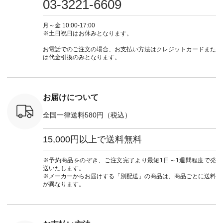
03-3221-6609
ewillow #
#lifewear #fashion
ィガン ¥7,500（税
ィガン #羽織り #シ
ムワンピ 
ウィロウ
#natulan #今日のコ
込） [ 注文番号：
アーカーデ #コット
コーデ #D*
n #ナチュラ
ーデ #コーディネー
GRE-263T-30614 ]
ン #夏の羽織 #夏コ
ージーワイ #natu
月～金 10:00-17:00
official.
ト #ファッション #
＜1枚目左・4～5枚
ーデ #andyarn #アン
#ナチ
※土日祝日はお休みとなります。
ナチュラル #日々の
目＞ ■Cassure
ドヤーン #オリジナ
#natulan_of
暮らし #暮らしを楽
2wayドットブラウ
ルブランド #natulan
お電話でのご注文の場合、お支払い方法はクレジットカードまた
しむ #シンプルライ
ス ¥11,990（税込）
#ナチュラン
は代金引換のみとなります。
フ #シンプルコーデ
[ 注文番号：SHG-
#natulan_official.
#大人女子 #パンツ #
263T-30580 ] ＜6～7
リネンパンツ #よく
枚目＞ ■D*g*y リブ
ばりパンツ #テーパ
使いデニムワンピー
ードパンツ #限定カ
ス ¥9,680（税込） [
お届けについて
ラー #再入荷 #15周
注文番号：DCO-
年記念 #夏コーデ
264W-30707 ] ＜8～
全国一律送料580円（税込）
#ista-ire #イスタイ
9枚目＞ ■blue willow
ーレ #別注 #natulan
リネンVネックサイ
#ナチュラン
ドボタンベスト
15,000円以上で送料無料
#natulan_official.
¥12,650（税込） [
注文番号：ISW-
264T-30716 ] --------
※予約商品をのぞき、ご注文完了より最短1日～1週間程度で発
--------------------- ▶️
送いたします。
商品詳細やお買い物
※メーカーからお届けする「別配送」の商品は、商品ごとに送料
は写真のタグをタッ
が異なります。
プ またはプロフィー
ル
（@natulan_official）
から 「ナチュラン」
のサイトにアクセス