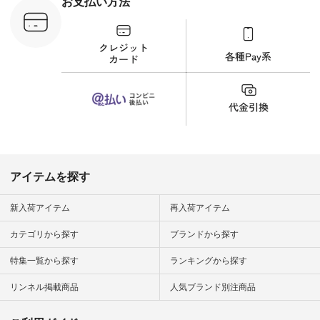
お支払い方法
して 注文番号や商品
名を検索してみてく
ださいね。 #lifewear
#fashion #natulan #
今日のコーデ #コー
ディネート #ファッ
ション #ナチュラル
#ナチュラン #日々
の暮らし #暮らしを
楽しむ #シンプルラ
イフ #シンプルコー
デ #大人女子 #夏コ
ーデ #真夏コーデ #
暑さ対策 #コーデ #
リネン
アイテムを探す
#natulan_official.
新入荷アイテム
再入荷アイテム
カテゴリから探す
ブランドから探す
特集一覧から探す
ランキングから探す
リンネル掲載商品
人気ブランド別注商品