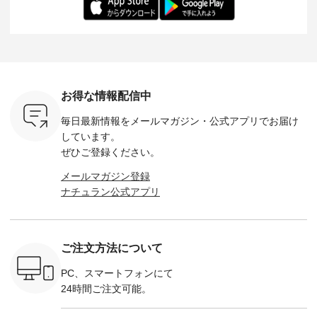
------------
られる今だけのチャ
描き下ろし 【第2
ル身長：168cm -----
イズ：PLUS -----
ンス、 ぜひこの機会
弾】レモン柄コット
------------------------
-------------
イドボタン
をお見逃しなく！ ▼
ンバッグをプレゼン
&yarn -----------------
D*g*y -----
2,650（税
今回再入荷したカラ
ト中です💓 そろそろ
------------ ■コットン
------------ ■リブ使い
ラック ・
ー（計10色） ・コ
お盆休みの方も多い
シアーVネックカー
デニムワ
[ 注文番
ーヒー ・トマト ・
のではないでしょう
ディガン ¥7,500（税
¥9,680
-264T-
セサミ ・モモ ・グ
か。 まだまだ暑さが
込） ・スモークブル
イビー ・
リーンティー ・スミ
続きそうですが 今週
ー ・ブラック ・ネ
注文番号
お得な情報配信中
 お買
レ ・クロマメ ・レ
の新作では、今すぐ
イビー [ 注文番号：
264W-30707 ] -
真のタグを
モン ・ブルーベリー
着られて初秋まで活
GRE-263T-30614 ] -
--------------
毎日最新情報をメールマガジン・
公式アプリでお届け
たはプロフ
・ラズベリー --------
躍する シアーカーデ
-------------------------
お買い物
ール
---------------------
ィガンやベスト、デ
--- ▶️ お買い物は写
グをタップ
しています。
_official）
ista-ire ----------------
ニムワンピースなど
真のタグをタップ ま
ロフ
ぜひご登録ください。
チュ
------------- ■もっと
が登場です！ スタイ
たはプロフィール
（@natulan
注文番号や
選べるリネンのよく
リスト山口
（@natulan_official）
からどうぞ 「ナ
メールマガジン登録
検索してみ
ばりパンツ
(@natulan_stylist_yama)
からどうぞ 「ナチュ
ラン」で 
ナチュラン公式アプリ
さいね。
¥9,900（税込） [ 注
からの 最新の撮影シ
ラン」で 注文番号や
商品名を
 #fashion
文番号：IIR-262P-
ョット📷では、ニッ
商品名を検索してみ
てくだ
n #今日のコ
29223 ] ---------------
トなどの秋アイテム
てくださいね。
#lifewear
ーディネー
-------------- ▶️ お買
も登場🫶 楽しみにお
#lifewear #fashion
#natula
ッション #
い物は写真のタグを
待ちくださいね。 --
#natulan #今日のコ
ーデ #コ
ご注文方法について
 #日々の
タップ またはプロフ
-------------------------
ーデ #コーディネー
ト #ファ
暮らしを楽
ィール
-- 今週のご紹介アイ
ト #ファッション #
ナチュラル
ンプルライ
（@natulan_official）
テム -------------------
ナチュラル #日々の
暮らし #
PC、スマートフォンにて
プルコーデ
からどうぞ 「ナチュ
---------- ＜1枚目
暮らし #暮らしを楽
しむ #シ
24時間ご注文可能。
#ベスト #
ラン」で 注文番号や
右・2～3枚目＞
しむ #シンプルライ
フ #シン
重ね着 #着
商品名を検索してみ
■&yarn コットンシ
フ #シンプルコーデ
#大人女子
ネック #夏
てくださいね。
アーVネックカーデ
#大人女子 #カーデ
ース #デ