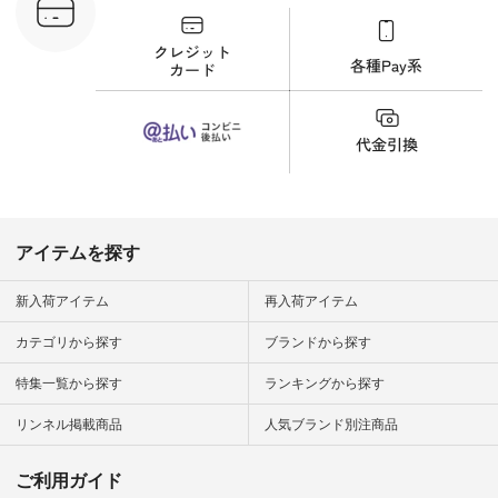
プルコーデ
#猫 #猫グ
界猫の日 #
財布 #ポー
カップ #猫
松尾ミユキ
o #アオネコ
n #ナチュラ
official.
アイテムを探す
新入荷アイテム
再入荷アイテム
カテゴリから探す
ブランドから探す
特集一覧から探す
ランキングから探す
リンネル掲載商品
人気ブランド別注商品
ご利用ガイド