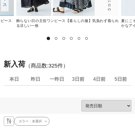
ンピース
飾らない日の主役ワンピース【暮らしの服】気負わず着られ
夏にこ
る涼しい一枚
かなア
新入荷
（商品数:
325
件）
本日
昨日
一昨日
3日前
4日前
5日前
カラー：
未選択