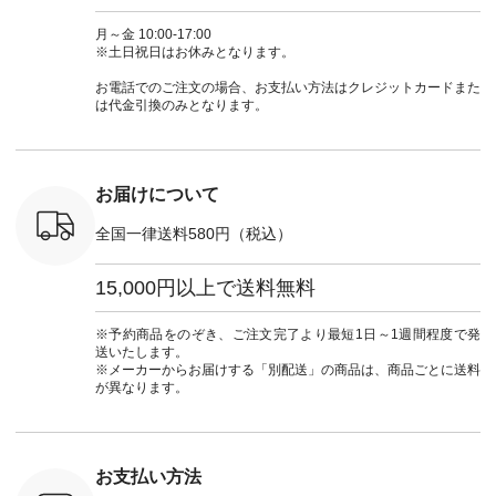
-31607 ]
#andyarn #アンドヤ
商品名を検索してみ
ト #フレアスカート
シャツコー
ミニウォレ
ーン #オリジナルブ
てくださいね。
#チェック柄 #ター
ルシャツ 
月～金 10:00-17:00
790（税込）
ランド #natulan #ナ
#lifewear #fashion
タンチェック #秋色
シャツ #
※土日祝日はお休みとなります。
号：NCO-
チュラン
#natulan #今日のコ
#夏コーデ #Lintu
ャツコーデ
] ■ラテ
#natulan_official.
ーデ #コーディネー
Laulu #リントゥラウ
デ #HEAV
お電話でのご注文の場合、お支払い方法はクレジットカードまた
トート
ト #ファッション #
ル #オリジナルブラ
ブンリー #natulan #
は代金引換のみとなります。
0（税込） [
ナチュラル #日々の
ンド #natulan #ナチ
ナチ
：NCO-
暮らし #暮らしを楽
ュラン
#natulan_of
] ■キー
しむ #シンプルライ
#natulan_official.
,970（税
フ #シンプルコーデ
注文番号：
#大人女子 #フォー
お届けについて
00150 ] -
マル #ブラックフォ
------------
ーマル #ジャケット
全国一律送料580円（税込）
#ワンピース #冠婚
タップ ま
葬祭 #Luunamiu #ル
フィール
ウナミウ #オリジナ
15,000円以上で送料無料
_official）
ルブランド #natulan
チュ
#ナチュラン
注文番号や
#natulan_official.
※予約商品をのぞき、ご注文完了より最短1日～1週間程度で発
検索してみ
送いたします。
さいね。
※メーカーからお届けする「別配送」の商品は、商品ごとに送料
 #fashion
が異なります。
n #今日のコ
ーディネー
ッション #
 #日々の
暮らしを楽
お支払い方法
ンプルライ