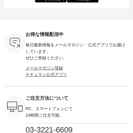
バッグ
--------------- ■ピン
た。 モデル身長：
モデル身長：164cm
-------------
（税込） ・
タックワンピース
164cm ----------------
-------------------------
HEAVENLY -
・Leo ・
¥12,900（税込） ・
------------- Luuna
---- Lintu Laulu -------
-------------
ella [ 注文
ホワイト ・スモーク
miu --------------------
---------------------- ■
ェックシ
-263B-
ブルー ・ネイビー [
--------- ■【慶弔両
タータンチェックギ
フリルネ
注文番号：MTO-
用】ノーカラーフォ
ャザースカート
ーバー ¥1
ットヘアク
263W-29752 ] -------
ーマルジャケット
¥9,900（税込） ・レ
込） ・ホ
お得な情報配信中
,320（税
---------------------- ▶️
¥16,500（税込） [
ッド系 ・グリーン系
ラック 
settes ・
お買い物は写真のタ
注文番号：KOA-
[ 注文番号：MTO-
・オフ [
毎日最新情報をメールマガジン・
公式アプリでお届け
Chloe [ 注
グをタップ またはプ
262O-31095 ] ■【慶
263S-27183 ] --------
DLW-263T-3
EMW-
ロフィール
弔両用】大切な日の
--------------------- ▶️
-------------
しています。
] ■松尾
（@natulan_official）
ボタンフレアワンピ
お買い物は写真のタ
-- ▶️ お買い物は写真
ぜひご登録ください。
キャットハ
からどうぞ 「ナチュ
ース ¥18,700（税
グをタップ またはプ
のタグをタ
マグ ¥
ラン」で 注文番号や
込） [ 注文番号：
ロフィール
はプロ
メールマガジン登録
（税込） ・
商品名を検索してみ
KOA-252W-22368 ]
（@natulan_official）
（@natulan
ナチュラン公式アプリ
Noisettes
てくださいね。
■【慶弔両用】大切
からどうぞ 「ナチュ
からどうぞ 「ナ
・Chloe [
#lifewear #fashion
な日のボウタイAラ
ラン」で 注文番号や
ラン」で 
：EMW-
#natulan #今日のコ
インワンピース
商品名を検索してみ
商品名を
------
ーデ #コーディネー
¥18,700（税込） [
てくださいね。
てくだ
--------
ト #ファッション #
注文番号：KOA-
#lifewear #fashion
#lifewear
ご注文方法について
-----------
ナチュラル #日々の
252W-22369 ] -------
#natulan #今日のコ
#natula
がま口
暮らし #暮らしを楽
---------------------- ▶️
ーデ #コーディネー
ーデ #コ
ォレット
しむ #シンプルライ
お買い物は写真のタ
ト #ファッション #
ト #ファ
PC、スマートフォンにて
0（税込） ・
フ #シンプルコーデ
グをタップ またはプ
ナチュラル #日々の
ナチュラル
24時間ご注文可能。
 ・ブルー
#大人女子 #ワンピ
ロフィール
暮らし #暮らしを楽
暮らし #
・ミモザイ
ース #ピンタック #
（@natulan_official）
しむ #シンプルライ
しむ #シ
シルエット
涼やか素材 #夏ワン
からどうぞ 「ナチュ
フ #シンプルコーデ
フ #シン
03-3221-6609
 注文番号：
ピ #夏コーデ
ラン」で 注文番号や
#大人女子 #スカー
#大人女子 