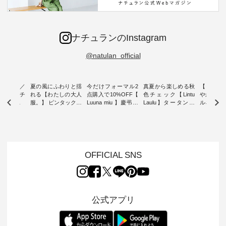
ナチュランのInstagram
@natulan_official
ミユキ／
夏の風にふわりと揺
今だけフォーマル2
真夏から楽しめる秋
【 HEAV
 】ねこモチ
れる【わたしの大人
点購入で10%OFF【
色チェック【Lintu
やかに華
雑貨 ・ 8
服。】 ピンタックワ
Luuna miu 】慶弔両
Laulu】タータンチ
ルネック
「世界猫の
ンピース ・ 軽やか
用ノーカラージャケ
ェックギャザースカ
ー ・ 天然素材を生
、 愛らし
なワンピーススタイ
ット ・ 身に纏うだ
ート ・ ゆったりと
かしたナ
チーフのア
ルを楽しめるのは、
けでほっとする着心
した着心地の大人の
タイル
。 ナチ
夏のおしゃれの醍醐
地を大切にした フォ
日常着を提案する、
「HEAV
も人気の
味。 今回ご紹介する
ーマル服のオリジナ
ナチュランオリジナ
ら、 新作
（松尾ミユ
のは 袖を通すだけで
ルブランド「 Luuna
ルブランド「 Lintu
ーが届きま
OFFICIAL SNS
」と
ちょっとひんやり、
miu 」から、 新たに
Laulu 」から、 季節
んのり透
co」から、
見た目にも涼し気な
フォーマルジャケッ
をまたいで穿けるチ
涼やかな生
るだけで気
ワンピース。 日常か
トが仲間入り。 ワン
ェックスカートが新
んわりと
 バッグや
ら夏休みのお出かけ
ピースとのバランス
登場。 真夏にうれし
をあしら
紹介しま
まで、 暑い夏にぴっ
を考え、 丈感やシル
い涼やかさと、 秋を
印象的。 
公式アプリ
たりの新作です。 モ
エット、着心地まで
先取りできる落ち着
装いに、 
-- 松尾ミユキ
デル身長：168cm --
丁寧に設計。 特別な
いた色合いを兼ね備
華やぎを
------------
-------------------------
日を心地よく過ごせ
えたアイテムを、 詳
る一枚です。 
-- &yarn --------------
る一着に仕上げまし
しくご紹介します。
身長：164cm ---