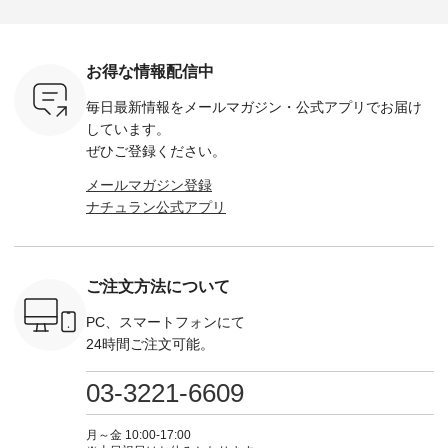
ella [ 注文
ホワイト ・スモーク
miu --------------------
---------------------- ■
ェックシ
-263B-
ブルー ・ネイビー [
--------- ■【慶弔両
タータンチェックギ
フリルネ
注文番号：MTO-
用】ノーカラーフォ
ャザースカート
ーバー ¥1
ットヘアク
263W-29752 ] -------
ーマルジャケット
¥9,900（税込） ・レ
込） ・ホ
お得な情報配信中
,320（税
---------------------- ▶️
¥16,500（税込） [
ッド系 ・グリーン系
ラック 
settes ・
お買い物は写真のタ
注文番号：KOA-
[ 注文番号：MTO-
・オフ [
毎日最新情報をメールマガジン・
公式アプリでお届け
Chloe [ 注
グをタップ またはプ
262O-31095 ] ■【慶
263S-27183 ] --------
DLW-263T-3
EMW-
ロフィール
弔両用】大切な日の
--------------------- ▶️
-------------
しています。
] ■松尾
（@natulan_official）
ボタンフレアワンピ
お買い物は写真のタ
-- ▶️ お買い物は写真
ぜひご登録ください。
キャットハ
からどうぞ 「ナチュ
ース ¥18,700（税
グをタップ またはプ
のタグをタ
マグ ¥
ラン」で 注文番号や
込） [ 注文番号：
ロフィール
はプロ
メールマガジン登録
（税込） ・
商品名を検索してみ
KOA-252W-22368 ]
（@natulan_official）
（@natulan
ナチュラン公式アプリ
Noisettes
てくださいね。
■【慶弔両用】大切
からどうぞ 「ナチュ
からどうぞ 「ナ
・Chloe [
#lifewear #fashion
な日のボウタイAラ
ラン」で 注文番号や
ラン」で 
：EMW-
#natulan #今日のコ
インワンピース
商品名を検索してみ
商品名を
------
ーデ #コーディネー
¥18,700（税込） [
てくださいね。
てくだ
--------
ト #ファッション #
注文番号：KOA-
#lifewear #fashion
#lifewear
ご注文方法について
-----------
ナチュラル #日々の
252W-22369 ] -------
#natulan #今日のコ
#natula
がま口
暮らし #暮らしを楽
---------------------- ▶️
ーデ #コーディネー
ーデ #コ
ォレット
しむ #シンプルライ
お買い物は写真のタ
ト #ファッション #
ト #ファ
PC、スマートフォンにて
0（税込） ・
フ #シンプルコーデ
グをタップ またはプ
ナチュラル #日々の
ナチュラル
24時間ご注文可能。
 ・ブルー
#大人女子 #ワンピ
ロフィール
暮らし #暮らしを楽
暮らし #
・ミモザイ
ース #ピンタック #
（@natulan_official）
しむ #シンプルライ
しむ #シ
シルエット
涼やか素材 #夏ワン
からどうぞ 「ナチュ
フ #シンプルコーデ
フ #シン
03-3221-6609
 注文番号：
ピ #夏コーデ
ラン」で 注文番号や
#大人女子 #スカー
#大人女子 
-31607 ]
#andyarn #アンドヤ
商品名を検索してみ
ト #フレアスカート
シャツコー
ミニウォレ
ーン #オリジナルブ
てくださいね。
#チェック柄 #ター
ルシャツ 
月～金 10:00-17:00
790（税込）
ランド #natulan #ナ
#lifewear #fashion
タンチェック #秋色
シャツ #