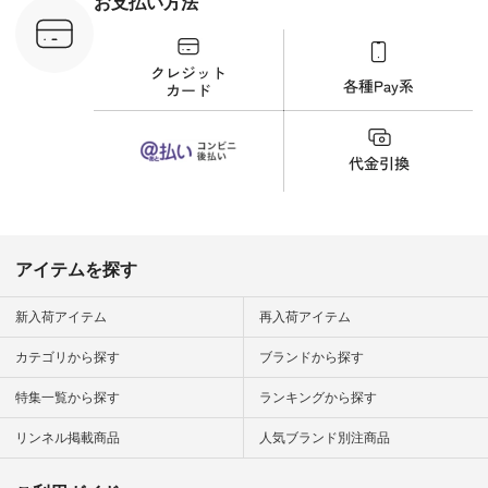
お支払い方法
C-263T-
しむ #シンプルライ
フ #シンプルコーデ
商品詳
#大人女子 #猫 #猫グ
い物は写真
ッズ #世界猫の日 #
ップ また
バッグ #財布 #ポー
フィール
チ #マグカップ #猫
_official）
雑貨 #松尾ミユキ
チュラン」
#aoneco #アオネコ
にアクセス
#natulan #ナチュラ
番号や商品
ン #natulan_official.
してみてく
ar
#natulan #
デ #コー
 #ファッ
アイテムを探す
ナチュラル
ン #日々
#暮らしを
新入荷アイテム
再入荷アイテム
シンプルラ
ンプルコー
カテゴリから探す
ブランドから探す
女子 #夏コ
夏コーデ #
特集一覧から探す
ランキングから探す
#コーデ #
ネン
ficial.
リンネル掲載商品
人気ブランド別注商品