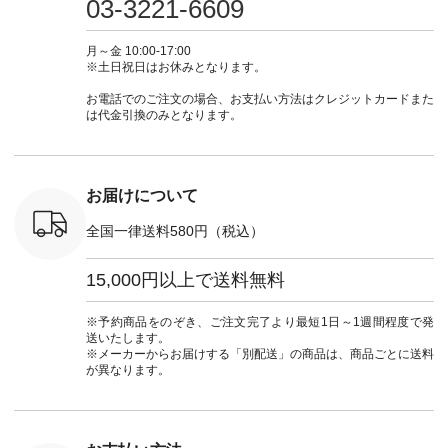
03-3221-6609
ブルー [ 注文番号：
ムワンピ #別注 #夏
ラン」で 注文番号や
#大人女子
 ■so コ
NCO-262C-31607 ]
コーデ #D*g*y #ディ
商品名を検索してみ
ト #フレ
ネンパナマ
■がま口 ミニウォレ
ージーワイ #natulan
てくださいね。
#チェック
月～金 10:00-17:00
wayTライ
ット ¥9,790（税込）
#ナチュラン
#lifewear #fashion
タンチェッ
※土日祝日はお休みとなります。
ラウス
[ 注文番号：NCO-
#natulan_official.
#natulan #今日のコ
#夏コーデ 
税込） [ 注
242C-08057 ] ■ラテ
ーデ #コーディネー
Laulu 
お電話でのご注文の場合、お支払い方法はクレジットカードまた
O-263T-
ィストート
ト #ファッション #
ル #オリ
は代金引換のみとなります。
¥12,980（税込） [
ナチュラル #日々の
ンド #natulan #ナチ
マクロス
注文番号：NCO-
暮らし #暮らしを楽
ュ
テーパード
262B-31610 ] ■キー
しむ #シンプルライ
#natulan_of
,590（税
カバー ¥2,970（税
フ #シンプルコーデ
注文番号：
込） [ 注文番号：
#大人女子 #フォー
お届けについて
-31349 ]
NCO-222C-00150 ] -
マル #ブラックフォ
6枚目＞
-------------------------
ーマル #ジャケット
全国一律送料580円（税込）
 ピンタック
--- ▶️ お買い物は写
#ワンピース #冠婚
ピース
真のタグをタップ ま
葬祭 #Luunamiu #ル
0（税込） [
たはプロフィール
ウナミウ #オリジナ
15,000円以上で送料無料
：MTO-
（@natulan_official）
ルブランド #natulan
] ＜7～
からどうぞ 「ナチュ
#ナチュラン
UNPLE ボ
ラン」で 注文番号や
#natulan_official.
※予約商品をのぞき、ご注文完了より最短1日～1週間程度で発
ゴイージー
商品名を検索してみ
送いたします。
1,550（税
てくださいね。
※メーカーからお届けする「別配送」の商品は、商品ごとに送料
注文番号：
#lifewear #fashion
が異なります。
-18377 ]
#natulan #今日のコ
■Lintu
ーデ #コーディネー
立体フラワー
ト #ファッション #
ラウス
ナチュラル #日々の
税込） [ 注
暮らし #暮らしを楽