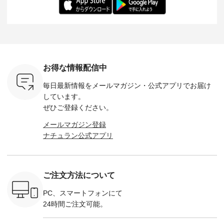
ochop2）
---- ■松尾ミユキ
イズ：PLUS ---------
る一着に仕上げまし
しくご紹
し 【第2
シアーバッグ
--------------------
た。 モデル身長：
モデル身長
ン柄コット
¥3,080（税込） ・
D*g*y -----------------
164cm ----------------
-------------
をプレゼン
Momo ・Leo ・
------------ ■リブ使い
------------- Luuna
---- Lintu L
にな
Maron ・Stella [ 注文
デニムワンピース
miu --------------------
-------------
 旅行や帰
番号：EMW-263B-
¥9,680（税込） ・ネ
--------- ■【慶弔両
タータン
ャーなど楽
31376 ] ■松尾ミユ
イビー ・ブラック [
用】ノーカラーフォ
ャザー
を計画され
キ キャットヘアク
注文番号：DCO-
ーマルジャケット
¥9,900
お得な情報配信中
も多いかと
リップ ¥1,320（税
264W-30707 ] -------
¥16,500（税込） [
ッド系 ・
は、
込） ・Noisettes ・
---------------------- ▶️
注文番号：KOA-
[ 注文番
毎日最新情報をメールマガジン・
公式アプリでお届け
のこれから
Pepper ・Chloe [ 注
お買い物は写真のタ
262O-31095 ] ■【慶
263S-27183 ] --
な 涼し気
文番号：EMW-
グをタップ またはプ
弔両用】大切な日の
-------------
しています。
アップやワ
262A-31375 ] ■松尾
ロフィール
ボタンフレアワンピ
お買い物
ぜひご登録ください。
、ブラウス
ミユキ キャットハ
（@natulan_official）
ース ¥18,700（税
グをタップ
！ そし
ンドルマグ ¥
からどうぞ 「ナチュ
込） [ 注文番号：
ロフ
メールマガジン登録
気「よくば
¥1,650（税込） ・
ラン」で 注文番号や
KOA-252W-22368 ]
（@natulan
ナチュラン公式アプリ
」予約販売
Pumpkin ・Noisettes
商品名を検索してみ
■【慶弔両用】大切
からどうぞ 「ナ
トしていま
・Pepper ・Chloe [
てくださいね。
な日のボウタイAラ
ラン」で 
逃しなく！
注文番号：EMW-
#lifewear #fashion
インワンピース
商品名を
------------
262K-31378 ] --------
#natulan #今日のコ
¥18,700（税込） [
てくだ
---------------------
ーデ #コーディネー
注文番号：KOA-
#lifewear
ご注文方法について
----------
aoneco ---------------
ト #ファッション #
252W-22369 ] -------
#natula
枚目
-------------- ■がま口
ナチュラル #日々の
---------------------- ▶️
ーデ #コ
 ■ista-
ロングウォレット
暮らし #暮らしを楽
お買い物は写真のタ
ト #ファ
PC、スマートフォンにて
っと選べるリ
¥19,690（税込） ・
しむ #シンプルライ
グをタップ またはプ
ナチュラル
24時間ご注文可能。
くばりパン
グレージュ ・ブルー
フ #シンプルコーデ
ロフィール
暮らし #
0（税込） [
グリーン ・ミモザイ
#大人女子 #ワンピ
（@natulan_official）
しむ #シ
R-262P-
エロー ・シルエット
ース #デニム #デニ
からどうぞ 「ナチュ
フ #シン