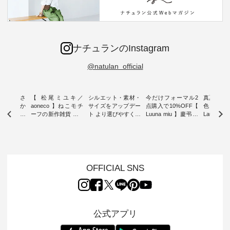
ナチュランのInstagram
@natulan_official
新着をおさ
【 松尾ミユキ／
シルエット・素材・
今だけフォーマル2
真夏から
チュランか
aoneco 】ねこモチ
サイズをアップデー
点購入で10%OFF【
色チェック
したアイテ
ーフの新作雑貨 ・ 8
ト より選びやすく【
Luuna miu 】慶弔両
Laulu
タッフが気
月8日の「世界猫の
D*g*y 】別注リブデ
用ノーカラージャケ
ェックギ
のをピック
日」を前に、 愛らし
ニムワンピース ・
ット ・ 身に纏うだ
ート ・ ゆったりと
s
いネコモチーフのア
心地よく着られるデ
けでほっとする着心
した着心
s NEW
イテムを特集。 ナチ
イリーウェアが人気
地を大切にした フォ
日常着を
L ] //
ュランでも人気の
の 「D*g*y」 より、
ーマル服のオリジナ
ナチュラ
7/26 -
「m.m（松尾ミユ
毎年大人気のナチュ
ルブランド「 Luuna
ルブランド「
OFFICIAL SNS
/ ✨✨ナ
キ）」と
ラン別注 リブデニム
miu 」から、 新たに
Laulu 
5周年記念
「aoneco」から、
ワンピースが登場。
フォーマルジャケッ
をまたい
月より、
持っているだけで気
シルエットや素材を
トが仲間入り。 ワン
ェックス
円（税込）以
分が上がる バッグや
見直し、 さらに魅力
ピースとのバランス
登場。 真夏にうれし
いただいた
雑貨をご紹介しま
的になったアイテム
を考え、 丈感やシル
い涼やかさ
公式アプリ
人気イラス
す。 -------------------
を 詳しくご紹介いた
エット、着心地まで
先取りで
ー、よしい
---------- 松尾ミユキ
します。 モデル身
丁寧に設計。 特別な
いた色合
ろさん
-------------------------
長：164cm / 着用サ
日を心地よく過ごせ
えたアイテ