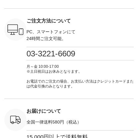
・Chloe [
#lifewear #fashion
な日のボウタイAラ
ラン」で 注文番号や
ラン」で 
：EMW-
#natulan #今日のコ
インワンピース
商品名を検索してみ
商品名を
------
ーデ #コーディネー
¥18,700（税込） [
てくださいね。
てくだ
--------
ト #ファッション #
注文番号：KOA-
#lifewear #fashion
#lifewear
ご注文方法について
-----------
ナチュラル #日々の
252W-22369 ] -------
#natulan #今日のコ
#natula
がま口
暮らし #暮らしを楽
---------------------- ▶️
ーデ #コーディネー
ーデ #コ
ォレット
しむ #シンプルライ
お買い物は写真のタ
ト #ファッション #
ト #ファ
PC、スマートフォンにて
0（税込） ・
フ #シンプルコーデ
グをタップ またはプ
ナチュラル #日々の
ナチュラル
24時間ご注文可能。
 ・ブルー
#大人女子 #ワンピ
ロフィール
暮らし #暮らしを楽
暮らし #
・ミモザイ
ース #ピンタック #
（@natulan_official）
しむ #シンプルライ
しむ #シ
シルエット
涼やか素材 #夏ワン
からどうぞ 「ナチュ
フ #シンプルコーデ
フ #シン
03-3221-6609
 注文番号：
ピ #夏コーデ
ラン」で 注文番号や
#大人女子 #スカー
#大人女子 
-31607 ]
#andyarn #アンドヤ
商品名を検索してみ
ト #フレアスカート
シャツコー
ミニウォレ
ーン #オリジナルブ
てくださいね。
#チェック柄 #ター
ルシャツ 
月～金 10:00-17:00
790（税込）
ランド #natulan #ナ
#lifewear #fashion
タンチェック #秋色
シャツ #
※土日祝日はお休みとなります。
号：NCO-
チュラン
#natulan #今日のコ
#夏コーデ #Lintu
ャツコーデ
] ■ラテ
#natulan_official.
ーデ #コーディネー
Laulu #リントゥラウ
デ #HEAV
お電話でのご注文の場合、お支払い方法はクレジットカードまた
トート
ト #ファッション #
ル #オリジナルブラ
ブンリー #natulan #
は代金引換のみとなります。
0（税込） [
ナチュラル #日々の
ンド #natulan #ナチ
ナチ
：NCO-
暮らし #暮らしを楽
ュラン
#natulan_of
] ■キー
しむ #シンプルライ
#natulan_official.
,970（税
フ #シンプルコーデ
注文番号：
#大人女子 #フォー
お届けについて
00150 ] -
マル #ブラックフォ
------------
ーマル #ジャケット
全国一律送料580円（税込）
#ワンピース #冠婚
タップ ま
葬祭 #Luunamiu #ル
フィール
ウナミウ #オリジナ
15,000円以上で送料無料