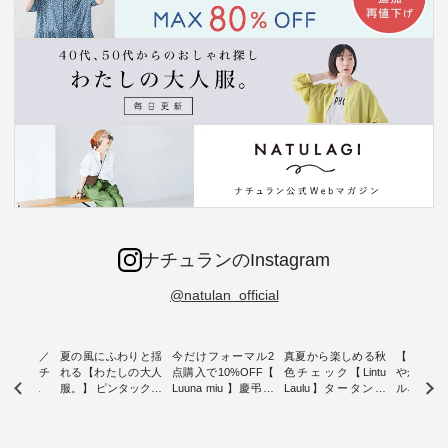
ナチュランのInstagram
@natulan_official
ミユキ／
夏の風にふわりと揺
今だけフォーマル2
真夏から楽しめる秋
【 HEAV
 】ねこモチ
れる【わたしの大人
点購入で10%OFF【
色チェック【Lintu
やかに華
雑貨 ・ 8
服。】 ピンタックワ
Luuna miu 】慶弔両
Laulu】タータンチ
ルネック
「世界猫の
ンピース ・ 軽やか
用ノーカラージャケ
ェックギャザースカ
ー ・ 天然素材を生
、 愛らし
なワンピーススタイ
ット ・ 身に纏うだ
ート ・ ゆったりと
かしたナ
チーフのア
ルを楽しめるのは、
けでほっとする着心
した着心地の大人の
タイル