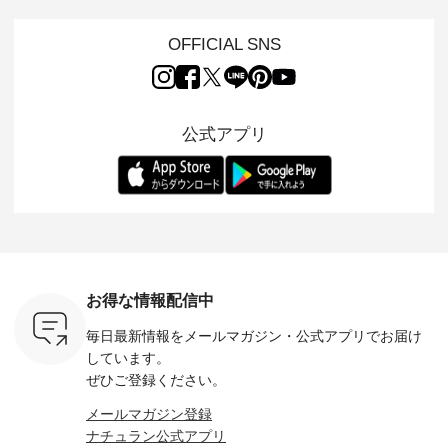
。 ナチ
夏のおしゃれの醍醐
地を大切にした フォ
日常着を提案する、
「HEAV
も人気の
味。 今回ご紹介する
ーマル服のオリジナ
ナチュランオリジナ
ら、 新作
（松尾ミユ
のは 袖を通すだけで
ルブランド「 Luuna
ルブランド「 Lintu
ーが届きま
OFFICIAL SNS
」と
ちょっとひんやり、
miu 」から、 新たに
Laulu 」から、 季節
んのり透
co」から、
見た目にも涼し気な
フォーマルジャケッ
をまたいで穿けるチ
涼やかな生
るだけで気
ワンピース。 日常か
トが仲間入り。 ワン
ェックスカートが新
んわりと
 バッグや
ら夏休みのお出かけ
ピースとのバランス
登場。 真夏にうれし
をあしら
紹介しま
まで、 暑い夏にぴっ
を考え、 丈感やシル
い涼やかさと、 秋を
印象的。 
公式アプリ
たりの新作です。 モ
エット、着心地まで
先取りできる落ち着
装いに、 
-- 松尾ミユキ
デル身長：168cm --
丁寧に設計。 特別な
いた色合いを兼ね備
華やぎを
------------
-------------------------
日を心地よく過ごせ
えたアイテムを、 詳
る一枚です。 
-- &yarn --------------
る一着に仕上げまし
しくご紹介します。
身長：164cm ---
バッグ
--------------- ■ピン
た。 モデル身長：
モデル身長：164cm
-------------
（税込） ・
タックワンピース
164cm ----------------
-------------------------
HEAVENLY -
・Leo ・
¥12,900（税込） ・
------------- Luuna
---- Lintu Laulu -------
-------------
ella [ 注文
ホワイト ・スモーク
miu --------------------
---------------------- ■
ェックシ
-263B-
ブルー ・ネイビー [
--------- ■【慶弔両
タータンチェックギ
フリルネ
注文番号：MTO-
用】ノーカラーフォ
ャザースカート
ーバー ¥1
ットヘアク
263W-29752 ] -------
ーマルジャケット
¥9,900（税込） ・レ
込） ・ホ
お得な情報配信中
,320（税
---------------------- ▶️
¥16,500（税込） [
ッド系 ・グリーン系
ラック 
settes ・
お買い物は写真のタ
注文番号：KOA-
[ 注文番号：MTO-
・オフ [
毎日最新情報をメールマガジン・
公式アプリでお届け
Chloe [ 注
グをタップ またはプ
262O-31095 ] ■【慶
263S-27183 ] --------
DLW-263T-3
EMW-
ロフィール
弔両用】大切な日の
--------------------- ▶️
-------------
しています。
] ■松尾
（@natulan_official）
ボタンフレアワンピ
お買い物は写真のタ
-- ▶️ お買い物は写真
ぜひご登録ください。
キャットハ
からどうぞ 「ナチュ
ース ¥18,700（税
グをタップ またはプ
のタグをタ
マグ ¥
ラン」で 注文番号や
込） [ 注文番号：
ロフィール
はプロ
メールマガジン登録
（税込） ・
商品名を検索してみ
KOA-252W-22368 ]
（@natulan_official）
（@natulan
ナチュラン公式アプリ
Noisettes
てくださいね。
■【慶弔両用】大切
からどうぞ 「ナチュ
からどうぞ 「ナ