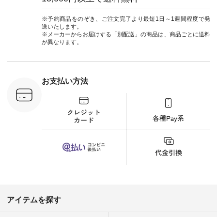
_official）
ルブランド #natulan
チュ
#ナチュラン
注文番号や
#natulan_official.
※予約商品をのぞき、ご注文完了より最短1日～1週間程度で発
検索してみ
送いたします。
さいね。
※メーカーからお届けする「別配送」の商品は、商品ごとに送料
 #fashion
が異なります。
n #今日のコ
ーディネー
ッション #
 #日々の
暮らしを楽
お支払い方法
ンプルライ
プルコーデ
#猫 #猫グ
界猫の日 #
財布 #ポー
カップ #猫
松尾ミユキ
o #アオネコ
n #ナチュラ
official.
アイテムを探す