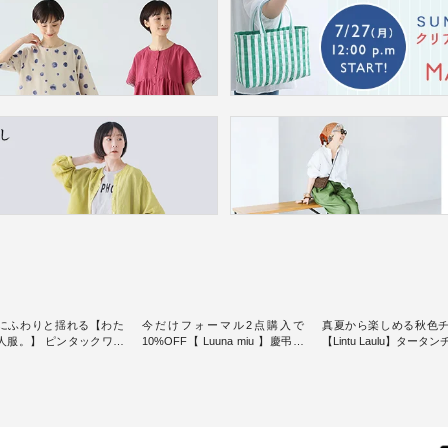
にふわりと揺れる【わた
今だけフォーマル2点購入で
真夏から楽しめる秋色
人服。】 ピンタックワン
10%OFF【 Luuna miu 】慶弔両
【Lintu Laulu】タータ
ンピースス
用ノーカラージャケット ・ 身に
ギャザースカート ・ ゆったりと
を楽しめるのは、 夏のお
纏うだけでほっとする着心地を
した着心地の大人の日
味。 今回ご紹介す
大切にした フォーマル服のオリ
案する、 ナチュランオ
 袖を通すだけでちょっと
ジナルブランド「 Luuna miu 」
ブランド「 Lintu Laulu
り、 見た目にも涼し気な
から、 新たにフォーマルジャケ
季節をまたいで穿ける
常から夏休みの
ットが仲間入り。 ワンピースと
スカートが新登場。 真夏にうれ