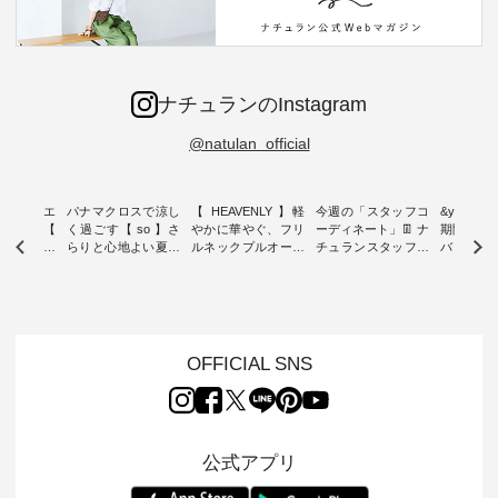
ナチュランのInstagram
@natulan_official
ーブシルエ
パナマクロスで涼し
【 HEAVENLY 】軽
今週の「スタッフコ
&yarn 9th
効いた【
く過ごす【 so 】さ
やかに華やぐ、フリ
ーディネート」👖 ナ
期間限定 
 】ボールカ
らりと心地よい夏コ
ルネックプルオーバ
チュランスタッフの
バー×サ
ジーパンツ
ーデ ・ 毎日の“とっ
ー ・ 天然素材を生
リアルなコーディネ
ット ・ ナチュラン
ても”になれる、 ス
かしたナチュラルス
ートをご紹介します
オリジナ
ルな服を提
タンダードな服を提
タイルで人気の
♪ 今回は、8/1に再入
「&yarn
NPLE 」
案する「so（エスオ
「HEAVENLY」か
荷し、 すでに残りわ
げさまで
やかなはき
ー）」。 今回は、独
ら、 新作プルオーバ
ずかとなっている大
えました。 「サ
れいなシル
特の凹凸と軽やかな
ーが届きました。 ほ
人気の ナチュラン
ットを着
OFFICIAL SNS
両立した、
風合いを持つ パナマ
んのり透け感のある
15周年記念アイテム
れど、 合
ーゴイージ
織で仕立てた、
涼やかな生地に、 ふ
「もっと選べるリネ
ナーが難
のご紹介。
2wayブラウスとイ
んわりとしたフリル
ンのよくばりパン
うお客様
るコットン
ージーテーパードパ
をあしらった襟元が
ツ」 をスタッフが着
えして、 
体的なフォ
ンツをご紹介しま
印象的。 シンプルな
用してみました🌿 身
ンサロペ
公式アプリ
、 カジュ
す。 コットンリネン
装いに、 さりげない
長ごとのサイズ感や
ダープル
らも大人ら
のさらりとした肌ざ
華やぎを添えてくれ
着用感など、 ぜひ参
セットでご
テムです。
わりで、 汗ばむ季節
る一枚です。 モデル
考にしてみてくださ
チュラル