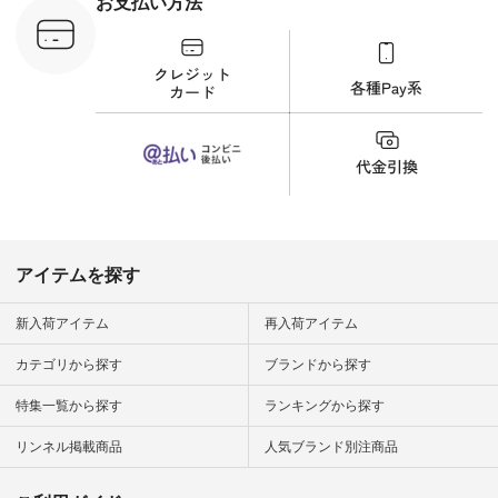
お支払い方法
が、 きれいめにもマ
ッチするという意外
な一面を発見できま
した！ 腰周りが気に
なってスカートをは
くことが多いのです
が、 これなら自然に
体型もカバーしてく
れるので スカート派
の方にもおすすめし
たい一本です。 -----
------------------------
▶️商品詳細やお買い
物は写真のタグをタ
ップ またはプロフィ
アイテムを探す
ール
（@natulan_official）
から 「ナチュラン」
新入荷アイテム
再入荷アイテム
のサイトにアクセス
して 注文番号や商品
カテゴリから探す
ブランドから探す
名を検索してみてく
ださいね。 #lifewear
特集一覧から探す
ランキングから探す
#fashion #natulan #
今日のコーデ #コー
ディネート #ファッ
リンネル掲載商品
人気ブランド別注商品
ション #ナチュラル
#ナチュラン #日々
の暮らし #暮らしを