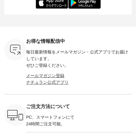
：165cm
にも心地よく、 単品
身長：164cm --------
いね。 ＝＝＝＝＝＝
のサロペッ
------------
でもセットアップで
---------------------
＝＝＝＝＝
ルー・ピ
-----------
も楽しめる2つのア
HEAVENLY -----------
8/10（月）AM9:59ま
ックのプ
----- ■ボ
イテムです。 --------
------------------ ■チ
で🎫 ＼涼しいリネン
を組み合わ
ゴイージー
--------------------- so
ェックシャーリング
服ウィーク開催中⏰
6セット
1,550（税
-------------------------
フリルネックプルオ
／ 対象のリネン
す。 販売は8月10日
ーキ ・ブ
---- ■コットンリネ
ーバー ¥12,650（税
100％アイテムを合
までの期
ベージュ [
ンパナマクロス
込） ・ホワイト×ブ
計5,000円以上ご購
す。 ぜひ
お得な情報配信中
：UNL-
2wayTラインブラウ
ラック ・ネイビー
入いただくと 使える
覧ください。 
------
ス ¥7,590（税込）
・オフ [ 注文番号：
【送料無料】クーポ
身長：160c
毎日最新情報をメールマガジン・
公式アプリでお届け
-------- ▶️
・グレー ・タータン
DLW-263T-30714 ] --
ンをプレゼント中◎
-------------
は写真のタ
チェック ・ナチュラ
-------------------------
＝＝＝＝＝＝＝＝＝
---- &yarn 
しています。
 またはプ
ル ・チャコール [ 注
-- ▶️ お買い物は写真
＝＝ ▼今週の「スタ
---------------
ぜひご登録ください。
ィール
文番号：CSO-263T-
のタグをタップ また
ッフコーディネー
わず決ま
_official）
31348 ] ■コットンリ
はプロフィール
ト」着用アイテム ■
ーT×サロ
メールマガジン登録
チュ
ネンパナマクロス
（@natulan_official）
もっと選べるリネン
ト ¥19,
ナチュラン公式アプリ
注文番号や
イージーテーパード
からどうぞ 「ナチュ
のよくばりパンツ
＜8月10日 
検索してみ
パンツ ¥7,590（税
ラン」で 注文番号や
¥9,900（税込） ・モ
で上記【1
さいね。
込） ・グレー ・タ
商品名を検索してみ
モ ・コーヒー ・ク
タイムセ
 #fashion
ータンチェック ・ナ
てくださいね。
ロマメ [ 注文番号：
・ブルー
n #今日のコ
チュラル ・チャコー
#lifewear #fashion
IIR-262P-29223 ] ----
ル ・ピン
ご注文方法について
ーディネー
ル [ 注文番号：
#natulan #今日のコ
-------------------------
ラル ・ブ
ッション #
CSO-263P-31349 ] -
ーデ #コーディネー
①スタッフ：koishi /
チュラル 
 #日々の
-------------------------
ト #ファッション #
身長155cm ▼スタッ
ブラック 
PC、スマートフォンにて
暮らしを楽
--- ▶️ お買い物は写
ナチュラル #日々の
フコメント 上ほどよ
ブラック 
24時間ご注文可能。
ンプルライ
真のタグをタップ ま
暮らし #暮らしを楽
い厚みのリネンで軽
×ブラック
プルコーデ
たはプロフィール
しむ #シンプルライ
いのに透けないのは
号：MTO
 #パンツ
（@natulan_official）
フ #シンプルコーデ
嬉しいです。 暑い夏
31965 ] ---------------