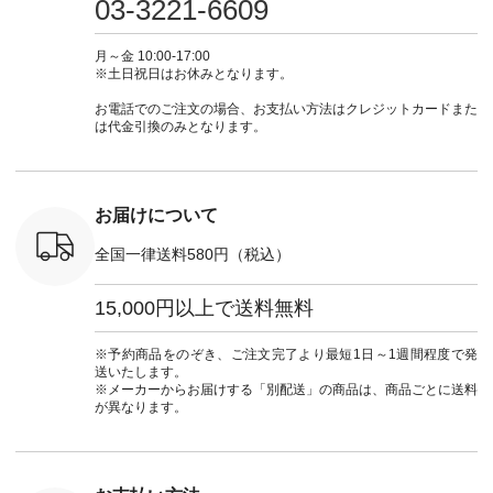
03-3221-6609
カーゴパン
からどうぞ 「ナチュ
#大人女子 #シャツ #
もこれだったら涼し
-------------- ▶️
ゴパンツコ
ラン」で 注文番号や
シャツコーデ #フリ
く過ごせますね♪ ピ
い物は写
夏コーデ
商品名を検索してみ
ルシャツ #チェック
ンク×ピンクの組み
タップ ま
月～金 10:00-17:00
 #アンプル
てくださいね。
シャツ #チェックシ
合わせにしたかった
ィ
※土日祝日はお休みとなります。
n #ナチュラ
#lifewear #fashion
ャツコーデ #夏コー
ので、 ピンクのボー
（@natulan
official.
#natulan #今日のコ
デ #HEAVENLY #ヘ
ダーをシアーブラウ
からどうぞ 「ナ
お電話でのご注文の場合、お支払い方法はクレジットカードまた
ーデ #コーディネー
ブンリー #natulan #
スのインナーに合わ
ラン」で 
は代金引換のみとなります。
ト #ファッション #
ナチュラン
せてみました。 -----
商品名を
ナチュラル #日々の
#natulan_official.
------------------------
てくだ
暮らし #暮らしを楽
②スタッフ：sk / 身
#lifewear
しむ #シンプルライ
長150cm ▼スタッフ
#natula
フ #シンプルコーデ
コメント ウエストが
ーデ #コ
お届けについて
#大人女子 #ブラウ
ゴムでしっかりと留
ト #ファ
ス #パンツ #コット
まっているので、 安
ナチュラル
全国一律送料580円（税込）
ンリネン #パマナク
心してはくことがで
暮らし #
ロス #パマナ織り #
きます♪ ボトムスが
しむ #シ
セットアップ #涼コ
ちょっと暗い色味な
フ #シン
15,000円以上で送料無料
ーデ #夏コーデ #so
のでトップスは明る
#大人女子
#エスオー #natulan
い色を。 シンプルに
ットコーデ
#ナチュラン
なりすぎないよう
ーコーデ 
※予約商品をのぞき、ご注文完了より最短1日～1週間程度で発
#natulan_official.
に、 ビスチェを重ね
ト #サロ
送いたします。
てトレンド感をプラ
ツ #ボー
※メーカーからお届けする「別配送」の商品は、商品ごとに送料
スしました。 --------
#夏コーデ #
が異なります。
--------------------- ③
#アン
スタッフ：uruma /
#natula
身長160cm ▼スタッ
ン #natulan_
フコメント カジュア
ルなイメージでした