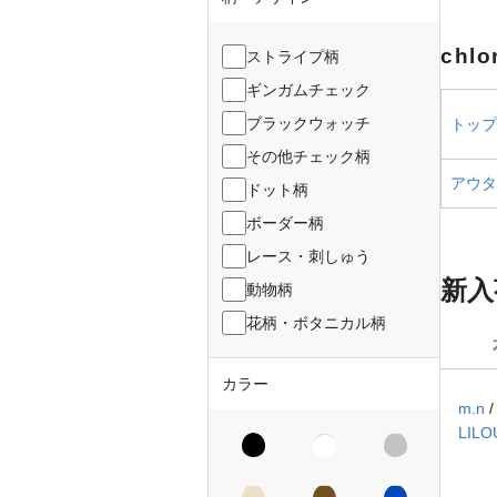
chl
ストライプ柄
ギンガムチェック
ブラックウォッチ
トップス
その他チェック柄
アウター
ドット柄
ボーダー柄
レース・刺しゅう
新入
動物柄
花柄・ボタニカル柄
カラー
m.n
LILO