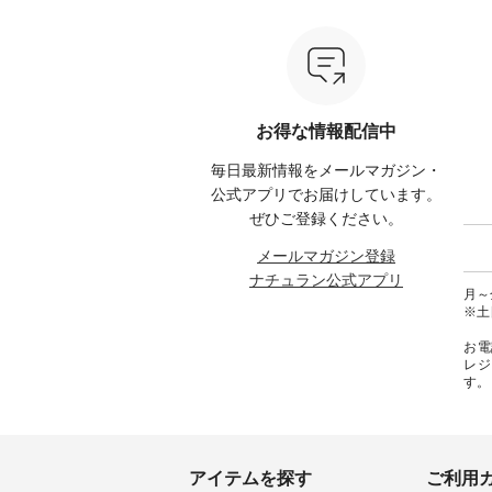
モ ・グリーンティー ・スミレ
ている方も多いかと思います🌿
ップ ¥1
はプロ
・クロマメ ・レモン ・ブルーベ
今週は、暑さ本番のこれからに
・Pepp
ial）か
リー ・ラズベリー -----------------
ぴったりな 涼し気なセットアッ
EMW-262A
------------ ista-ire ------------------
プやワンピース、ブラウスなど
キ キ
みてく
----------- ■もっと選べるリネン
が新登場！ そして、大人気「よ
¥1,6
のよくばりパンツ ¥9,900（税
くばりパンツ」予約販売がスタ
Noiset
 #コーデ
込） [ 注文番号：IIR-262P-
ートしています♪ お見逃しな
文番号：EM
お得な情報配信中
#ナチュ
29223 ] -----------------------------
く！ ----------------------------- 今
--------
らしを楽
▶️ お買い物は写真のタグをタッ
週のご紹介アイテム ---------------
------------
毎日最新情報をメールマガジン・
シンプル
プ またはプロフィール
-------------- ＜1枚目右・2枚目＞
グウォレ
 #リネ
（@natulan_official）からどうぞ
■ista-ire もっと選べるリネンの
・グレ
公式アプリでお届けしています。
Vネック
「ナチュラン」で 注文番号や商
よくばりパンツ ¥9,900（税込）
・ミモ
ぜひご登録ください。
#ブルーウ
品名を検索してみてください
[ 注文番号：IIR-262P-29223 ] ＜
ブルー 
ね。 #lifewear #fashion #natulan
1枚目左・3～4枚目＞ ■so コッ
31607 ] ■がま口 ミニウォレッ
メールマガジン登録
#今日のコーデ #コーディネート
トンリネンパナマクロス
¥9,7
ナチュラン公式アプリ
#ファッション #ナチュラル #
2wayTラインブラウス
NCO-242C
月～金
日々の暮らし #暮らしを楽しむ #
¥7,590（税込） [ 注文番号：
ート ¥
※土
シンプルライフ #シンプルコー
CSO-263T-31348 ] コットンリネ
号：NCO-2
デ #大人女子 #パンツ #リネンパ
ンパナマクロス イージーテー
バー ¥
お電
ンツ #よくばりパンツ #テーパー
パードパンツ ¥7,590（税込） [
号：NCO-222
レジ
ドパンツ #限定カラー #再入荷
注文番号：CSO-263P-31349 ] ＜
-------------
す。
#15周年記念 #夏コーデ #ista-ire
5～6枚目＞ ■&yarn ピンタック
真のタ
#イスタイーレ #別注 #natulan #
ワンピース ¥12,900（税込） [ 注
ィール（@
ナチュラン #natulan_official.
文番号：MTO-263W-29752 ] ＜7
どうぞ 「ナチュラン」で 注文番
～8枚目＞ ■UNPLE ボールカー
号や商
ゴイージーパンツ ¥11,550（税
さいね。 #lifewe
込） [ 注文番号：UNL-254P-
#nat
アイテムを探す
ご利用
18377 ] ＜9枚目＞ ■Lintu Laulu
ィネー