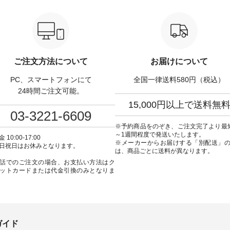
,320（税込） ・Noisettes
ラック [ 注文番号：DCO-264W-
ーフォーマルジャ
er ・Chloe [ 注文番号：
30707 ] -----------------------------
¥16,500（税込） [ 
-31375 ] ■松尾ミユ
▶️ お買い物は写真のタグをタッ
KOA-262O-31095 ] ■【慶弔両
ャットハンドルマグ ¥
プ またはプロフィール
用】大切な日のボタン
50（税込） ・Pumpkin ・
（@natulan_official）からどうぞ
ンピース ¥18,700（税込）
tes ・Pepper ・Chloe [ 注
「ナチュラン」で 注文番号や商
番号：KOA-252W-22368 ] ■
W-262K-31378 ] -----
品名を検索してみてください
弔両用】大切な日のボウ
ご注文方法について
お届けについて
---------------- aoneco ------
ね。 #lifewear #fashion #natulan
インワンピース ¥18,7
----------- ■がま口 ロン
#今日のコーデ #コーディネート
込） [ 注文番号：KOA-
PC、スマートフォンにて
全国一律送料580円（税込）
ット ¥19,690（税込）
#ファッション #ナチュラル #
22369 ] -----------------------------
ージュ ・ブルーグリーン
日々の暮らし #暮らしを楽しむ #
▶️ お買い物は写真のタ
24時間ご注文可能。
ザイエロー ・シルエット
シンプルライフ #シンプルコー
プ またはプロフ
15,000円以上で送料無
[ 注文番号：NCO-262C-
デ #大人女子 #ワンピース #デニ
（@natulan_official
03-3221-6609
ト
ム #デニムワンピ #別注 #夏コー
「ナチュラン」で 注文
90（税込） [ 注文番号：
デ #D*g*y #ディージーワイ
品名を検索してみてく
※予約商品をのぞき、ご注文完了より最
-08057 ] ■ラティスト
#natulan #ナチュラン
ね。 #lifewear #fashion #natulan
～1週間程度で発送いたします。
 10:00-17:00
12,980（税込） [ 注文番
#natulan_official.
#今日のコーデ #コーデ
※メーカーからお届けする「別配送」
日祝日はお休みとなります。
62B-31610 ] ■キーカ
#ファッション #ナチュ
は、商品ごとに送料が異なります。
2,970（税込） [ 注文番
日々の暮らし #暮らしを楽
話でのご注文の場合、お支払い方法はク
C-00150 ] ----------
シンプルライフ #シン
ットカードまたは代金引換のみとなりま
------ ▶️ お買い物は写
デ #大人女子 #フォーマル
グをタップ またはプロフ
ックフォーマル #ジャケッ
natulan_official）から
ンピース #冠婚葬祭 #Luuna
ルウナミウ #オリジナ
品名を検索してみてくだ
ド #natulan #ナチュラン
ar #fashion
#natulan_official.
ulan #今日のコーデ #コーデ
ガイド
ト #ファッション #ナチュ