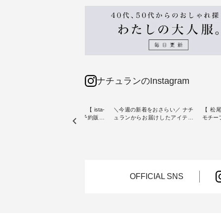
ナチュランのInstagram
素材【
人気カラー再入荷決定！【 ista-
＼今週の新着をおさらい／ ナチ
【 松尾
たりのVネ
ire | よくばりパンツ】予約販売
ュランからお届けしたアイテム
モチーフの
開始 ・ 6月の販売開始とともに
から スタッフが気になるものを
「世界
を大切
大きな反響をいただき、 一部カ
ピックアップ👆 ・ [ This week's
いネコ
blue
ラーは早々に完売となった 15周
NEW ARRIVAL ] // 2026/07/26 -
集。 ナチュランでも人気の
ストが届
年記念のよくばりパンツ。 たく
2026/08/01 // ✨✨ナチュラン15周
「m.
さんのご要望をいただき、 この
年記念✨✨ 8月より、12,000円
「aon
楽しめ
たび待望の再入荷が実現しまし
（税込）以上ご購入いただいた
けで気
。 モ
た。 今回再入荷する10色のカラ
お客様へ 人気イラストレータ
をご紹介します。 -
OFFICIAL SNS
ーを、 改めて詳しくご紹介しま
ー、よしいちひろさん
-------
--------
す。 限定カラーを手に入れられ
（@chocochop2）描き下ろし
--------------
る今だけのチャンス、 ぜひこの
【第2弾】レモン柄コットンバッ
ーバッ
50（税
機会をお見逃しなく！ ▼今回再
グをプレゼント中です💓 8月に
Momo ・
 [ 注
入荷したカラー（計10色） ・コ
なりました☀ 旅行や帰省、レジ
注文番号：
--
ーヒー ・トマト ・セサミ ・モ
ャーなど楽しい予定を計画され
松尾ミ