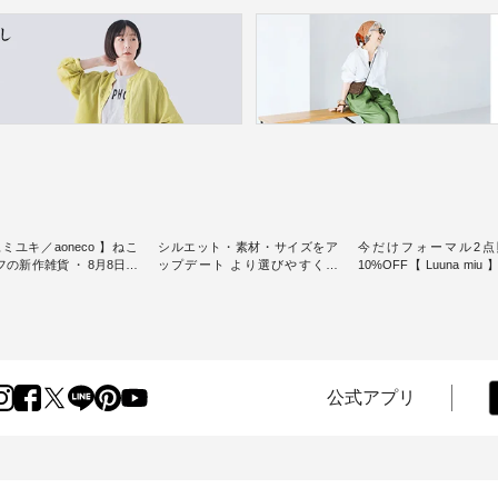
ミユキ／aoneco 】ねこ
シルエット・素材・サイズをア
今だけフォーマル2点
新作雑貨 ・ 8月8日の
ップデート より選びやすく【
10%OFF【 Luuna miu
猫の日」を前に、 愛らし
D*g*y 】別注リブデニムワンピ
用ノーカラージャケット ・ 
モチーフのアイテムを特
ース ・ 心地よく着られるデイリ
纏うだけでほっとする
ーウェアが人気の 「D*g*y」 よ
大切にした フォーマル
m（松尾ミユキ）」と
り、毎年大人気のナチュラン別
ジナルブランド「 Luuna 
eco」から、 持っているだ
注 リブデニムワンピースが登
から、 新たにフォーマ
分が上がる バッグや雑貨
場。 シルエットや素材を見直
ットが仲間入り。 ワンピースと
----------------
し、 さらに魅力的になったアイ
のバランスを考え、 丈
公式アプリ
----- 松尾ミユキ -------------
テムを 詳しくご紹介いたしま
エット、着心地まで丁
-- ■松尾ミユキ シア
す。 モデル身長：164cm / 着用
計。 特別な日を心地よく過ごせ
グ ¥3,080（税込） ・
サイズ：PLUS ---------------------
る一着に仕上げました。 モデ
Leo ・Maron ・Stella [
-------- D*g*y ------------------------
身長：164cm -----------------------
EMW-263B-31376 ] ■
----- ■リブ使いデニムワンピース
------ Luuna miu -----------
ユキ キャットヘアクリ
¥9,680（税込） ・ネイビー ・ブ
--------- ■【慶弔両用】ノーカラ