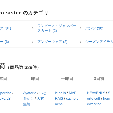
oro sister のカテゴリ
ワンピース・ジャンパー
 (84)
パンツ (30)
スカート (2)
 (6)
アンダーウェア (2)
シーズンアイテム 
荷
（商品数:
329
件）
本日
昨日
一昨日
3日前
/
perche
/
Ayatorie
/
いと
le colis
/
MAF
HEAVENLY
/
S
U+LILY
をかし
/
天衣
RAIS
/
cache c
orte cuff
/
hom
無縫
ache
eworking