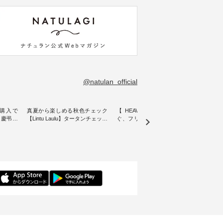
@natulan_official
購入で
真夏から楽しめる秋色チェック
【 HEAVENLY 】軽やかに華や
今週
 】慶弔両
【Lintu Laulu】タータンチェック
ぐ、フリルネックプルオーバー
ト」👖 ナチュランスタッフ
身に
ギャザースカート ・ ゆったりと
・ 天然素材を生かしたナチュラ
アル
着心地を
した着心地の大人の日常着を提
ルスタイルで人気の
します♪ 今回は、8/
服のオリ
案する、 ナチュランオリジナル
「HEAVENLY」から、 新作プル
し、 
miu 」
ブランド「 Lintu Laulu 」から、
オーバーが届きました。 ほんの
いる大
ルジャケ
季節をまたいで穿けるチェック
り透け感のある涼やかな生地
記念ア
スカートが新登場。 真夏にうれ
に、 ふんわりとしたフリルをあ
ネンの
感やシル
しい涼やかさと、 秋を先取りで
しらった襟元が印象的。 シンプ
ッフが
寧に設
きる落ち着いた色合いを兼ね備
ルな装いに、 さりげない華やぎ
ごと
えたアイテムを、 詳しくご紹介
を添えてくれる一枚です。 モデ
ぜひ
ル
します。 モデル身長：164cm ---
ル身長：164cm --------------------
ね。 ＝＝＝＝＝＝＝＝＝＝＝
-------------------------- Lintu Laulu
--------- HEAVENLY ----------------
8/10
---------
----------------------------- ■タータ
------------- ■チェックシャーリン
いリ
ンチェックギャザースカート
グフリルネックプルオーバー
対象の