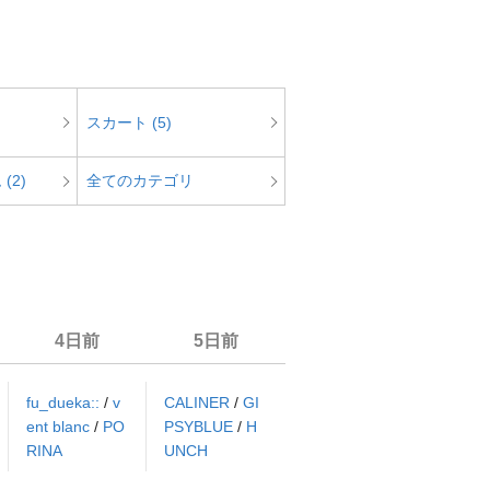
スカート (5)
(2)
全てのカテゴリ
4日前
5日前
fu_dueka::
/
v
CALINER
/
GI
ent blanc
/
PO
PSYBLUE
/
H
RINA
UNCH