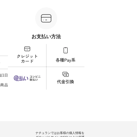
ケット
¥9,900（税込） ・レッド系 ・グ
¥12,650（税込） ・ホワイト×ブ
計5,
注文番号：
リーン系 [ 注文番号：MTO-
ラック ・ネイビー ・オフ [ 注文
使え
263S-27183 ] -----------------------
番号：DLW-263T-30714 ] --------
プレゼ
フレアワ
------ ▶️ お買い物は写真のタグを
--------------------- ▶️ お買い物は
＝＝＝＝ ▼今週の「
 [ 注文
タップ またはプロフィール
写真のタグをタップ またはプロ
ーディ
【慶
（@natulan_official）からどうぞ
フィール（@natulan_official）か
もっ
タイAラ
「ナチュラン」で 注文番号や商
らどうぞ 「ナチュラン」で 注文
パンツ
お支払い方法
00（税
品名を検索してみてください
番号や商品名を検索してみてく
・コー
252W-
ね。 #lifewear #fashion #natulan
ださいね。 #lifewear #fashion
号：IIR-262
#今日のコーデ #コーディネート
#natulan #今日のコーデ #コーデ
------
グをタッ
#ファッション #ナチュラル #
ィネート #ファッション #ナチュ
/ 身長155cm
ィール
日々の暮らし #暮らしを楽しむ #
ラル #日々の暮らし #暮らしを楽
ト 上
料
）からどうぞ
シンプルライフ #シンプルコー
しむ #シンプルライフ #シンプル
いの
番号や商
デ #大人女子 #スカート #フレア
コーデ #大人女子 #シャツ #シャ
す。 
ださい
スカート #チェック柄 #タータン
ツコーデ #フリルシャツ #チェッ
く過ご
短1日
チェック #秋色 #夏コーデ #Lintu
クシャツ #チェックシャツコー
の組
ィネート
Laulu #リントゥラウル #オリジ
デ #夏コーデ #HEAVENLY #ヘブ
で、 
の商品
ラル #
ナルブランド #natulan #ナチュ
ンリー #natulan #ナチュラン
ブラ
しむ #
ラン #natulan_official.
#natulan_official.
みました。 ------------
プルコー
--- 
 #ブラ
▼スタ
ト #ワ
ゴム
miu #
ので、
ルブラン
ます♪
色味
を。 
うに、
ナチュランではお客様の個人情報を
ド感をプラ