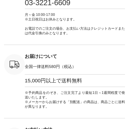
03-3221-6609
カーゴパン
からどうぞ 「ナチュ
#大人女子 #シャツ #
もこれだったら涼し
-------------- ▶️
ゴパンツコ
ラン」で 注文番号や
シャツコーデ #フリ
く過ごせますね♪ ピ
い物は写
夏コーデ
商品名を検索してみ
ルシャツ #チェック
ンク×ピンクの組み
タップ ま
月～金 10:00-17:00
 #アンプル
てくださいね。
シャツ #チェックシ
合わせにしたかった
ィ
※土日祝日はお休みとなります。
n #ナチュラ
#lifewear #fashion
ャツコーデ #夏コー
ので、 ピンクのボー
（@natulan
official.
#natulan #今日のコ
デ #HEAVENLY #ヘ
ダーをシアーブラウ
からどうぞ 「ナ
お電話でのご注文の場合、お支払い方法はクレジットカードまた
ーデ #コーディネー
ブンリー #natulan #
スのインナーに合わ
ラン」で 
は代金引換のみとなります。
ト #ファッション #
ナチュラン
せてみました。 -----
商品名を
ナチュラル #日々の
#natulan_official.
------------------------
てくだ
暮らし #暮らしを楽
②スタッフ：sk / 身
#lifewear
しむ #シンプルライ
長150cm ▼スタッフ
#natula
フ #シンプルコーデ
コメント ウエストが
ーデ #コ
お届けについて
#大人女子 #ブラウ
ゴムでしっかりと留
ト #ファ
ス #パンツ #コット
まっているので、 安
ナチュラル
全国一律送料580円（税込）
ンリネン #パマナク
心してはくことがで
暮らし #
ロス #パマナ織り #
きます♪ ボトムスが
しむ #シ
セットアップ #涼コ
ちょっと暗い色味な
フ #シン
15,000円以上で送料無料
ーデ #夏コーデ #so
のでトップスは明る
#大人女子
#エスオー #natulan
い色を。 シンプルに
ットコーデ
#ナチュラン
なりすぎないよう
ーコーデ 
※予約商品をのぞき、ご注文完了より最短1日～1週間程度で発
#natulan_official.
に、 ビスチェを重ね
ト #サロ
送いたします。
てトレンド感をプラ
ツ #ボー
※メーカーからお届けする「別配送」の商品は、商品ごとに送料
スしました。 --------
#夏コーデ #
が異なります。
--------------------- ③
#アン
スタッフ：uruma /
#natula
身長160cm ▼スタッ
ン #natulan_
フコメント カジュア
ルなイメージでした