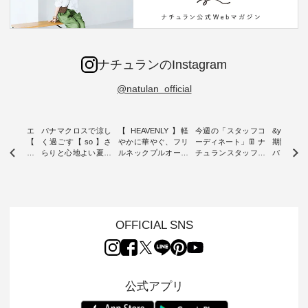
ナチュランのInstagram
@natulan_official
ーブシルエ
パナマクロスで涼し
【 HEAVENLY 】軽
今週の「スタッフコ
&yarn 9th
効いた【
く過ごす【 so 】さ
やかに華やぐ、フリ
ーディネート」👖 ナ
期間限定 
 】ボールカ
らりと心地よい夏コ
ルネックプルオーバ
チュランスタッフの
バー×サ
ジーパンツ
ーデ ・ 毎日の“とっ
ー ・ 天然素材を生
リアルなコーディネ
ット ・ ナチュラン
ても”になれる、 ス
かしたナチュラルス
ートをご紹介します
オリジナ
ルな服を提
タンダードな服を提
タイルで人気の
♪ 今回は、8/1に再入
「&yarn
NPLE 」
案する「so（エスオ
「HEAVENLY」か
荷し、 すでに残りわ
げさまで
やかなはき
ー）」。 今回は、独
ら、 新作プルオーバ
ずかとなっている大
えました。 「サ
れいなシル
特の凹凸と軽やかな
ーが届きました。 ほ
人気の ナチュラン
ットを着
OFFICIAL SNS
両立した、
風合いを持つ パナマ
んのり透け感のある
15周年記念アイテム
れど、 合
ーゴイージ
織で仕立てた、
涼やかな生地に、 ふ
「もっと選べるリネ
ナーが難
のご紹介。
2wayブラウスとイ
んわりとしたフリル
ンのよくばりパン
うお客様
るコットン
ージーテーパードパ
をあしらった襟元が
ツ」 をスタッフが着
えして、 
体的なフォ
ンツをご紹介しま
印象的。 シンプルな
用してみました🌿 身
ンサロペ
公式アプリ
、 カジュ
す。 コットンリネン
装いに、 さりげない
長ごとのサイズ感や
ダープル
らも大人ら
のさらりとした肌ざ
華やぎを添えてくれ
着用感など、 ぜひ参
セットでご
テムです。
わりで、 汗ばむ季節
る一枚です。 モデル
考にしてみてくださ
チュラル