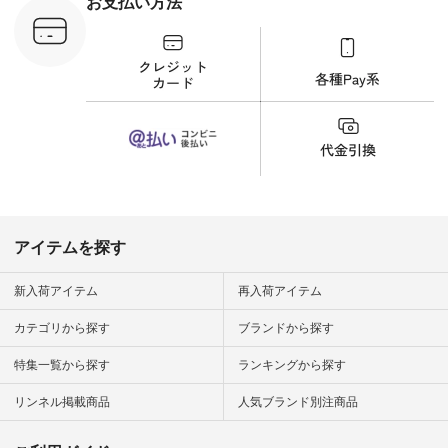
お支払い方法
が、 きれいめにもマ
ッチするという意外
な一面を発見できま
した！ 腰周りが気に
なってスカートをは
くことが多いのです
が、 これなら自然に
体型もカバーしてく
れるので スカート派
の方にもおすすめし
たい一本です。 -----
------------------------
▶️商品詳細やお買い
物は写真のタグをタ
ップ またはプロフィ
アイテムを探す
ール
（@natulan_official）
から 「ナチュラン」
新入荷アイテム
再入荷アイテム
のサイトにアクセス
して 注文番号や商品
カテゴリから探す
ブランドから探す
名を検索してみてく
ださいね。 #lifewear
特集一覧から探す
ランキングから探す
#fashion #natulan #
今日のコーデ #コー
ディネート #ファッ
リンネル掲載商品
人気ブランド別注商品
ション #ナチュラル
#ナチュラン #日々
の暮らし #暮らしを