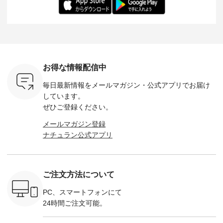
：165cm
にも心地よく、 単品
身長：164cm --------
いね。 ＝＝＝＝＝＝
のサロペッ
------------
でもセットアップで
---------------------
＝＝＝＝＝
ルー・ピ
-----------
も楽しめる2つのア
HEAVENLY -----------
8/10（月）AM9:59ま
ックのプ
----- ■ボ
イテムです。 --------
------------------ ■チ
で🎫 ＼涼しいリネン
を組み合わ
ゴイージー
--------------------- so
ェックシャーリング
服ウィーク開催中⏰
6セット
1,550（税
-------------------------
フリルネックプルオ
／ 対象のリネン
す。 販売は8月10日
ーキ ・ブ
---- ■コットンリネ
ーバー ¥12,650（税
100％アイテムを合
までの期
ベージュ [
ンパナマクロス
込） ・ホワイト×ブ
計5,000円以上ご購
す。 ぜひ
お得な情報配信中
：UNL-
2wayTラインブラウ
ラック ・ネイビー
入いただくと 使える
覧ください。 
------
ス ¥7,590（税込）
・オフ [ 注文番号：
【送料無料】クーポ
身長：160c
毎日最新情報をメールマガジン・
公式アプリでお届け
-------- ▶️
・グレー ・タータン
DLW-263T-30714 ] --
ンをプレゼント中◎
-------------
は写真のタ
チェック ・ナチュラ
-------------------------
＝＝＝＝＝＝＝＝＝
---- &yarn 
しています。
 またはプ
ル ・チャコール [ 注
-- ▶️ お買い物は写真
＝＝ ▼今週の「スタ
---------------
ぜひご登録ください。
ィール
文番号：CSO-263T-
のタグをタップ また
ッフコーディネー
わず決ま
_official）
31348 ] ■コットンリ
はプロフィール
ト」着用アイテム ■
ーT×サロ
メールマガジン登録
チュ
ネンパナマクロス
（@natulan_official）
もっと選べるリネン
ト ¥19,
ナチュラン公式アプリ
注文番号や
イージーテーパード
からどうぞ 「ナチュ
のよくばりパンツ
＜8月10日 
検索してみ
パンツ ¥7,590（税
ラン」で 注文番号や
¥9,900（税込） ・モ
で上記【1
さいね。
込） ・グレー ・タ
商品名を検索してみ
モ ・コーヒー ・ク
タイムセ
 #fashion
ータンチェック ・ナ
てくださいね。
ロマメ [ 注文番号：
・ブルー
n #今日のコ
チュラル ・チャコー
#lifewear #fashion
IIR-262P-29223 ] ----
ル ・ピン
ご注文方法について
ーディネー
ル [ 注文番号：
#natulan #今日のコ
-------------------------
ラル ・ブ
ッション #
CSO-263P-31349 ] -
ーデ #コーディネー
①スタッフ：koishi /
チュラル 
 #日々の
-------------------------
ト #ファッション #
身長155cm ▼スタッ
ブラック 
PC、スマートフォンにて
暮らしを楽
--- ▶️ お買い物は写
ナチュラル #日々の
フコメント 上ほどよ
ブラック 
24時間ご注文可能。
ンプルライ
真のタグをタップ ま
暮らし #暮らしを楽
い厚みのリネンで軽
×ブラック
プルコーデ
たはプロフィール
しむ #シンプルライ
いのに透けないのは
号：MTO
 #パンツ
（@natulan_official）
フ #シンプルコーデ
嬉しいです。 暑い夏
31965 ] ---------------