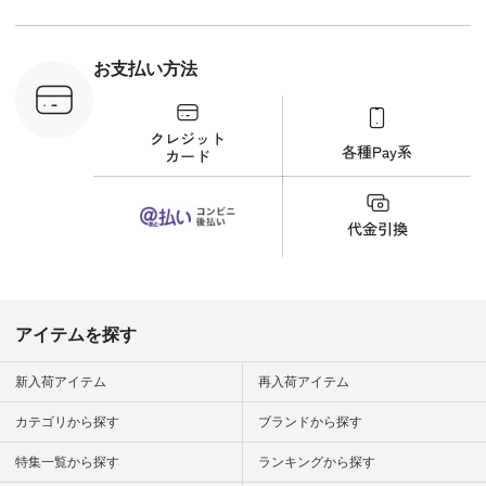
ーディネー
ッション #
 #日々の
暮らしを楽
お支払い方法
ンプルライ
プルコーデ
#猫 #猫グ
界猫の日 #
財布 #ポー
カップ #猫
松尾ミユキ
o #アオネコ
n #ナチュラ
official.
アイテムを探す
新入荷アイテム
再入荷アイテム
カテゴリから探す
ブランドから探す
特集一覧から探す
ランキングから探す