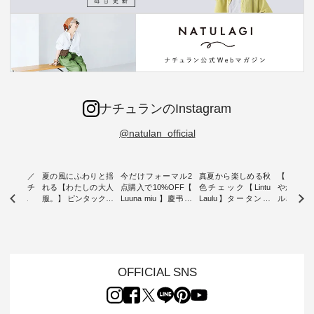
ナチュランのInstagram
@natulan_official
ミユキ／
夏の風にふわりと揺
今だけフォーマル2
真夏から楽しめる秋
【 HEAV
 】ねこモチ
れる【わたしの大人
点購入で10%OFF【
色チェック【Lintu
やかに華
雑貨 ・ 8
服。】 ピンタックワ
Luuna miu 】慶弔両
Laulu】タータンチ
ルネック
「世界猫の
ンピース ・ 軽やか
用ノーカラージャケ
ェックギャザースカ
ー ・ 天然素材を生
、 愛らし
なワンピーススタイ
ット ・ 身に纏うだ
ート ・ ゆったりと
かしたナ
チーフのア
ルを楽しめるのは、
けでほっとする着心
した着心地の大人の
タイル
。 ナチ
夏のおしゃれの醍醐
地を大切にした フォ
日常着を提案する、
「HEAV
も人気の
味。 今回ご紹介する
ーマル服のオリジナ
ナチュランオリジナ
ら、 新作
（松尾ミユ
のは 袖を通すだけで
ルブランド「 Luuna
ルブランド「 Lintu
ーが届きま
OFFICIAL SNS
」と
ちょっとひんやり、
miu 」から、 新たに
Laulu 」から、 季節
んのり透
co」から、
見た目にも涼し気な
フォーマルジャケッ
をまたいで穿けるチ
涼やかな生
るだけで気
ワンピース。 日常か
トが仲間入り。 ワン
ェックスカートが新
んわりと
 バッグや
ら夏休みのお出かけ
ピースとのバランス
登場。 真夏にうれし
をあしら