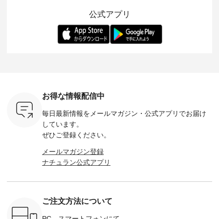
紹介しま
まで、 暑い夏にぴっ
を考え、 丈感やシル
い涼やかさと、 秋を
印象的。 
公式アプリ
たりの新作です。 モ
エット、着心地まで
先取りできる落ち着
装いに、 
-- 松尾ミユキ
デル身長：168cm --
丁寧に設計。 特別な
いた色合いを兼ね備
華やぎを
------------
-------------------------
日を心地よく過ごせ
えたアイテムを、 詳
る一枚です。 
-- &yarn --------------
る一着に仕上げまし
しくご紹介します。
身長：164cm ---
バッグ
--------------- ■ピン
た。 モデル身長：
モデル身長：164cm
-------------
（税込） ・
タックワンピース
164cm ----------------
-------------------------
HEAVENLY -
・Leo ・
¥12,900（税込） ・
------------- Luuna
---- Lintu Laulu -------
-------------
ella [ 注文
ホワイト ・スモーク
miu --------------------
---------------------- ■
ェックシ
-263B-
ブルー ・ネイビー [
--------- ■【慶弔両
タータンチェックギ
フリルネ
注文番号：MTO-
用】ノーカラーフォ
ャザースカート
ーバー ¥1
ットヘアク
263W-29752 ] -------
ーマルジャケット
¥9,900（税込） ・レ
込） ・ホ
お得な情報配信中
,320（税
---------------------- ▶️
¥16,500（税込） [
ッド系 ・グリーン系
ラック 
settes ・
お買い物は写真のタ
注文番号：KOA-
[ 注文番号：MTO-
・オフ [
毎日最新情報をメールマガジン・
公式アプリでお届け
Chloe [ 注
グをタップ またはプ
262O-31095 ] ■【慶
263S-27183 ] --------
DLW-263T-3
EMW-
ロフィール
弔両用】大切な日の
--------------------- ▶️
-------------
しています。
] ■松尾
（@natulan_official）
ボタンフレアワンピ
お買い物は写真のタ
-- ▶️ お買い物は写真
ぜひご登録ください。
キャットハ
からどうぞ 「ナチュ
ース ¥18,700（税
グをタップ またはプ
のタグをタ
マグ ¥
ラン」で 注文番号や
込） [ 注文番号：
ロフィール
はプロ
メールマガジン登録
（税込） ・
商品名を検索してみ
KOA-252W-22368 ]
（@natulan_official）
（@natulan
ナチュラン公式アプリ
Noisettes
てくださいね。
■【慶弔両用】大切
からどうぞ 「ナチュ
からどうぞ 「ナ
・Chloe [
#lifewear #fashion
な日のボウタイAラ
ラン」で 注文番号や
ラン」で 
：EMW-
#natulan #今日のコ
インワンピース
商品名を検索してみ
商品名を
------
ーデ #コーディネー
¥18,700（税込） [
てくださいね。
てくだ
--------
ト #ファッション #
注文番号：KOA-
#lifewear #fashion
#lifewear
ご注文方法について
-----------
ナチュラル #日々の
252W-22369 ] -------
#natulan #今日のコ
#natula
がま口
暮らし #暮らしを楽
---------------------- ▶️
ーデ #コーディネー
ーデ #コ
ォレット
しむ #シンプルライ
お買い物は写真のタ
ト #ファッション #
ト #ファ
PC、スマートフォンにて