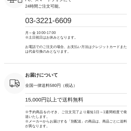
0（税込） ・
フ #シンプルコーデ
グをタップ またはプ
ナチュラル #日々の
ナチュラル
24時間ご注文可能。
 ・ブルー
#大人女子 #ワンピ
ロフィール
暮らし #暮らしを楽
暮らし #
・ミモザイ
ース #ピンタック #
（@natulan_official）
しむ #シンプルライ
しむ #シ
シルエット
涼やか素材 #夏ワン
からどうぞ 「ナチュ
フ #シンプルコーデ
フ #シン
03-3221-6609
 注文番号：
ピ #夏コーデ
ラン」で 注文番号や
#大人女子 #スカー
#大人女子 
-31607 ]
#andyarn #アンドヤ
商品名を検索してみ
ト #フレアスカート
シャツコー
ミニウォレ
ーン #オリジナルブ
てくださいね。
#チェック柄 #ター
ルシャツ 
月～金 10:00-17:00
790（税込）
ランド #natulan #ナ
#lifewear #fashion
タンチェック #秋色
シャツ #
※土日祝日はお休みとなります。
号：NCO-
チュラン
#natulan #今日のコ
#夏コーデ #Lintu
ャツコーデ
] ■ラテ
#natulan_official.
ーデ #コーディネー
Laulu #リントゥラウ
デ #HEAV
お電話でのご注文の場合、お支払い方法はクレジットカードまた
トート
ト #ファッション #
ル #オリジナルブラ
ブンリー #natulan #
は代金引換のみとなります。
0（税込） [
ナチュラル #日々の
ンド #natulan #ナチ
ナチ
：NCO-
暮らし #暮らしを楽
ュラン
#natulan_of
] ■キー
しむ #シンプルライ
#natulan_official.
,970（税
フ #シンプルコーデ
注文番号：
#大人女子 #フォー
お届けについて
00150 ] -
マル #ブラックフォ
------------
ーマル #ジャケット
全国一律送料580円（税込）
#ワンピース #冠婚
タップ ま
葬祭 #Luunamiu #ル
フィール
ウナミウ #オリジナ
15,000円以上で送料無料
_official）
ルブランド #natulan
チュ
#ナチュラン
注文番号や
#natulan_official.
※予約商品をのぞき、ご注文完了より最短1日～1週間程度で発
検索してみ
送いたします。
さいね。
※メーカーからお届けする「別配送」の商品は、商品ごとに送料
 #fashion
が異なります。
n #今日のコ