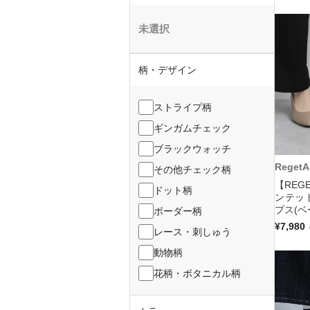
未選択
柄・デザイン
ストライプ柄
ギンガムチェック
ブラックウォッチ
RegetA
その他チェック柄
【REGE
ドット柄
ンテッ
プス(ベ
ボーダー柄
¥7,980
レース・刺しゅう
動物柄
花柄・ボタニカル柄