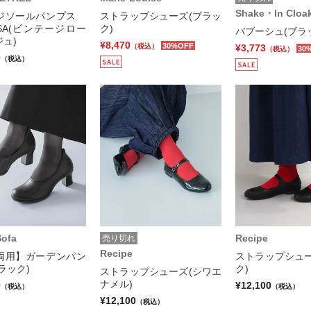
Shake・In Cloa
ジソールパンプス
ストラップシューズ(ブラッ
SSA(ビンテージロー
ク)
バブーシュ(ブラ
ュ)
¥8,470
30%OFF
¥3,773
（税込）
30
（税込）
0
（税込）
Sofa
Recipe
売り切れ
Recipe
両用】ガーデンパン
ストラップシュー
ラック)
ク)
ストラップシューズ(シワエ
ナメル)
0
¥12,100
（税込）
（税込）
¥12,100
（税込）