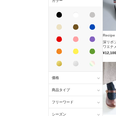
カラー
Recipe
深リボ
ワエナメ
¥12,10
価格
商品タイプ
フリーワード
シーズン