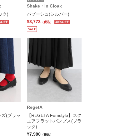
k
Shake・In Cloak
ック)
バブーシュ(シルバー)
¥3,773
%OFF
30%OFF
（税込）
RegetA
ズ(ブラッ
【REGETA Femstyle】スク
エアフラットパンプス(ブラ
ック)
¥7,980
（税込）