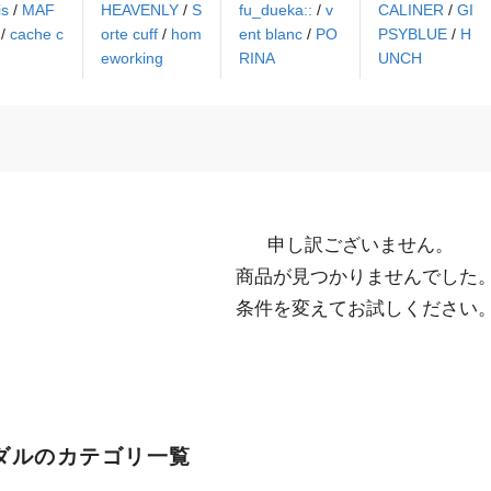
lis
/
MAF
HEAVENLY
/
S
fu_dueka::
/
v
CALINER
/
GI
S
/
cache c
orte cuff
/
hom
ent blanc
/
PO
PSYBLUE
/
H
eworking
RINA
UNCH
申し訳ございません。

  商品が見つかりませんでした。

  条件を変えてお試しください
ダルのカテゴリ一覧