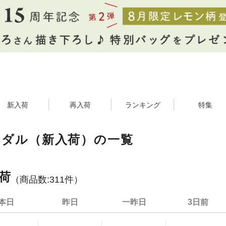
新入荷
再入荷
ランキング
特集
ンダル（新入荷）の一覧
荷
（商品数:
311
件）
本日
昨日
一昨日
3日前