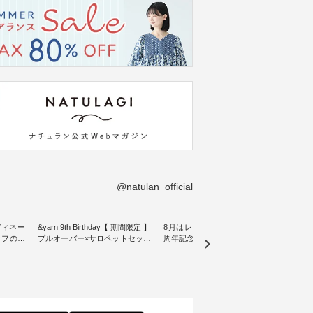
@natulan_official
ディネー
&yarn 9th Birthday【 期間限定 】
8月はレモン柄！ ナチュラン15
リネン
プルオーバー×サロペットセット
周年記念ノベルティバッグ【第2
blue
をご紹介
・ ナチュランオリジナルブラン
弾】 ８月プレゼント用デザイン
ックベスト ・
ド「&yarn」は、 おかげさまで9
が新登場♪ よしいちひろさん描
こだわ
となって
周年を迎えました。 「サロペッ
き下ろし オリジナルコットンバ
にした
15周年
トを着てみたいけれど、 合わせ
ッグをプレゼント！ ・ 日頃の感
wil
選べるリ
るインナーが難しい」というお
謝の気持ちを込めて ナチュラン
きました。 夏の
 をスタ
客様の声にお応えして、 人気の
15周年を記念した限定バッグを
加えた