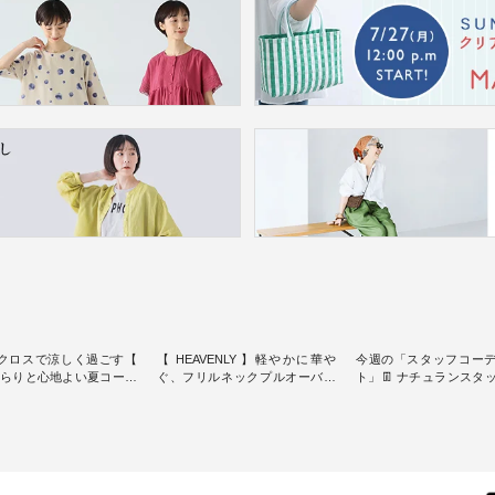
クロスで涼しく過ごす【
【 HEAVENLY 】軽やかに華や
今週の「スタッフコー
】さらりと心地よい夏コーデ
ぐ、フリルネックプルオーバー
ト」👖 ナチュランスタッフのリ
・ 天然素材を生かしたナチュラ
アルなコーディネート
ダードな服を提案する
ルスタイルで人気の
します♪ 今回は、8/1に再入荷
スオー）」。 今回は、
「HEAVENLY」から、 新作プル
し、 すでに残りわずか
凹凸と軽やかな風合いを
オーバーが届きました。 ほんの
いる大人気の ナチュラン
パナマ織で仕立てた、
り透け感のある涼やかな生地
記念アイテム 「もっと
yブラウスとイージーテーパ
に、 ふんわりとしたフリルをあ
ネンのよくばりパンツ」