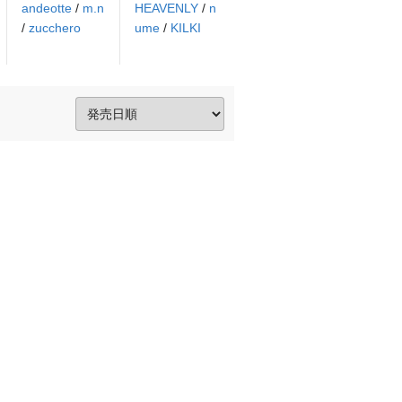
andeotte
/
m.n
HEAVENLY
/
n
/
zucchero
ume
/
KILKI
。