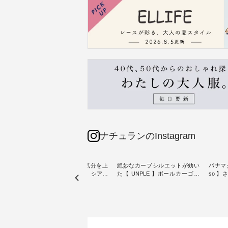
ナチュランのInstagram
【わた
猛暑日が続く毎日に、気分を上
絶妙なカーブシルエットが効い
パナマ
クワン
げてくれるブラウスを。 シアー
た【 UNPLE 】ボールカーゴイ
so 
素材、レースやフリルなど、 ト
ージーパンツ ・ ありそうでなか
・ 毎日の“とっても”になれる、
夏のお
レンドを抑えた季節のおすすめ
ったシンプルな服を提案する「
スタン
ブラウスをピックアップ！ リネ
UNPLE 」より、 軽やかなはき
「so（エ
ょっと
ンやコットンなど快適な天然素
心地ときれいなシルエットを両
独特の
し気な
材も豊富で、 次の夏まで長く楽
立した、 ボールカーゴイージー
持つ 
しみたくなるアイテムが揃って
パンツのご紹介。 ハリのあるコ
2wa