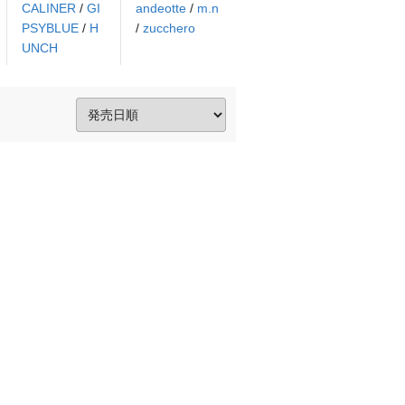
CALINER
/
GI
andeotte
/
m.n
PSYBLUE
/
H
/
zucchero
UNCH
。