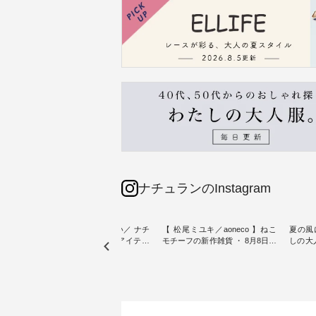
ナチュランのInstagram
sta-
＼今週の新着をおさらい／ ナチ
【 松尾ミユキ／aoneco 】ねこ
夏の風
予約販売
ュランからお届けしたアイテム
モチーフの新作雑貨 ・ 8月8日の
しの大
から スタッフが気になるものを
「世界猫の日」を前に、 愛らし
ピース ・ 軽やかなワ
一部カ
ピックアップ👆 ・ [ This week's
いネコモチーフのアイテムを特
タイル
 15周
NEW ARRIVAL ] // 2026/07/26 -
集。 ナチュランでも人気の
しゃれの醍醐
たく
2026/08/01 // ✨✨ナチュラン15周
「m.m（松尾ミユキ）」と
るのは
 この
年記念✨✨ 8月より、12,000円
「aoneco」から、 持っているだ
ひんや
しまし
（税込）以上ご購入いただいた
けで気分が上がる バッグや雑貨
ワンピース。 日