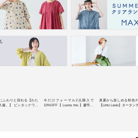
にふわりと揺れる【わた
今だけフォーマル2点購入で
真夏から楽しめる秋色
人服。】 ピンタックワン
10%OFF【 Luuna miu 】慶弔両
【Lintu Laulu】タータ
ンピースス
用ノーカラージャケット ・ 身に
ギャザースカート ・ ゆったりと
を楽しめるのは、 夏のお
纏うだけでほっとする着心地を
した着心地の大人の日
味。 今回ご紹介す
大切にした フォーマル服のオリ
案する、 ナチュランオ
 袖を通すだけでちょっと
ジナルブランド「 Luuna miu 」
ブランド「 Lintu Laulu
り、 見た目にも涼し気な
から、 新たにフォーマルジャケ
季節をまたいで穿ける
常から夏休みの
ットが仲間入り。 ワンピースと
スカートが新登場。 真夏にうれ