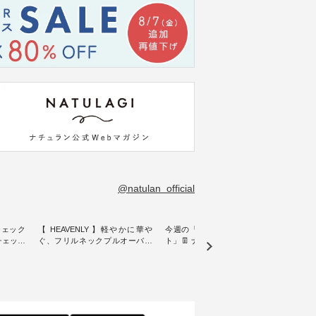
@natulan_official
チェック
【 HEAVENLY 】軽やかに華や
今週の「スタッフコーディネー
&yarn
ンチェック
ぐ、フリルネックプルオーバー
ト」👖 ナチュランスタッフのリ
プルオ
・ 天然素材を生かしたナチュラ
アルなコーディネートをご紹介
・ ナチュランオリジナルブラン
常着を提
ルスタイルで人気の
します♪ 今回は、8/1に再入荷
ド「&
リジナル
「HEAVENLY」から、 新作プル
し、 すでに残りわずかとなって
周年を迎
 」から、
オーバーが届きました。 ほんの
いる大人気の ナチュラン15周年
トを着
チェック
り透け感のある涼やかな生地
記念アイテム 「もっと選べるリ
るイ
に、 ふんわりとしたフリルをあ
ネンのよくばりパンツ」 をスタ
客様の