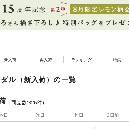
新入荷
再入荷
ランキング
特集
ンダル（新入荷）の一覧
荷
（商品数:
325
件）
本日
昨日
一昨日
3日前