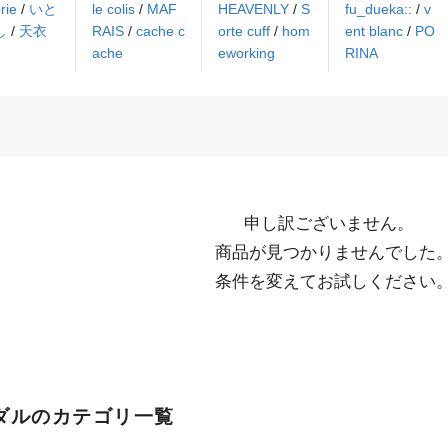
rie
/
いと
le colis
/
MAF
HEAVENLY
/
S
fu_dueka::
/
v
し
/
天衣
RAIS
/
cache c
orte cuff
/
hom
ent blanc
/
PO
ache
eworking
RINA
申し訳ございません。

  商品が見つかりませんでした。

  条件を変えてお試しください
ダルのカテゴリ一覧