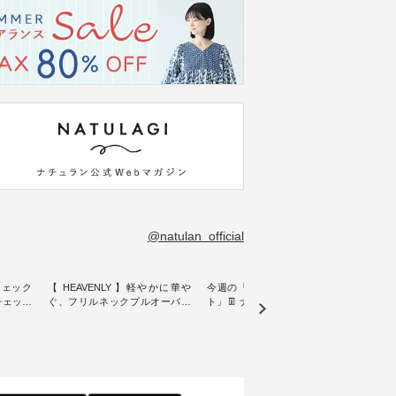
@natulan_official
チェック
【 HEAVENLY 】軽やかに華や
今週の「スタッフコーディネー
&yarn
ンチェック
ぐ、フリルネックプルオーバー
ト」👖 ナチュランスタッフのリ
プルオ
・ 天然素材を生かしたナチュラ
アルなコーディネートをご紹介
・ ナチュランオリジナルブラン
常着を提
ルスタイルで人気の
します♪ 今回は、8/1に再入荷
ド「&
リジナル
「HEAVENLY」から、 新作プル
し、 すでに残りわずかとなって
周年を迎
 」から、
オーバーが届きました。 ほんの
いる大人気の ナチュラン15周年
トを着
チェック
り透け感のある涼やかな生地
記念アイテム 「もっと選べるリ
るイ
に、 ふんわりとしたフリルをあ
ネンのよくばりパンツ」 をスタ
客様の