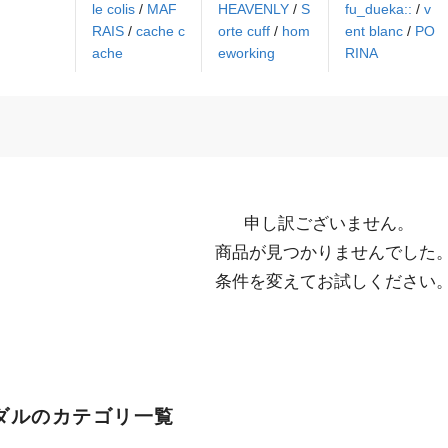
le colis
/
MAF
HEAVENLY
/
S
fu_dueka::
/
v
RAIS
/
cache c
orte cuff
/
hom
ent blanc
/
PO
ache
eworking
RINA
申し訳ございません。

  商品が見つかりませんでした。

  条件を変えてお試しください
ダルのカテゴリ一覧