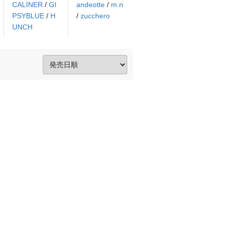
CALINER
/
GI
andeotte
/
m.n
PSYBLUE
/
H
/
zucchero
UNCH
。