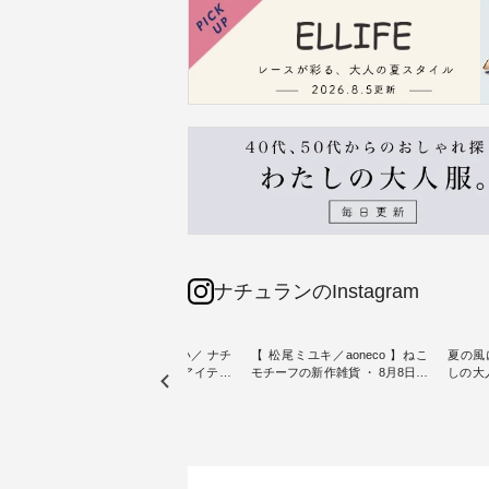
ナチュランのInstagram
sta-
＼今週の新着をおさらい／ ナチ
【 松尾ミユキ／aoneco 】ねこ
夏の風
予約販売
ュランからお届けしたアイテム
モチーフの新作雑貨 ・ 8月8日の
しの大
から スタッフが気になるものを
「世界猫の日」を前に、 愛らし
ピース ・ 軽やかなワ
一部カ
ピックアップ👆 ・ [ This week's
いネコモチーフのアイテムを特
タイル
 15周
NEW ARRIVAL ] // 2026/07/26 -
集。 ナチュランでも人気の
しゃれの醍醐
たく
2026/08/01 // ✨✨ナチュラン15周
「m.m（松尾ミユキ）」と
るのは
 この
年記念✨✨ 8月より、12,000円
「aoneco」から、 持っているだ
ひんや
しまし
（税込）以上ご購入いただいた
けで気分が上がる バッグや雑貨
ワンピース。 日