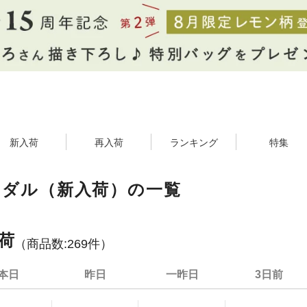
新入荷
再入荷
ランキング
特集
ンダル（新入荷）の一覧
荷
（商品数:
269
件）
本日
昨日
一昨日
3日前