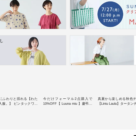
にふわりと揺れる【わた
今だけフォーマル2点購入で
真夏から楽しめる秋色
人服。】 ピンタックワン
10%OFF【 Luuna miu 】慶弔両
【Lintu Laulu】タータ
ンピースス
用ノーカラージャケット ・ 身に
ギャザースカート ・ ゆったりと
を楽しめるのは、 夏のお
纏うだけでほっとする着心地を
した着心地の大人の日
味。 今回ご紹介す
大切にした フォーマル服のオリ
案する、 ナチュランオ
 袖を通すだけでちょっと
ジナルブランド「 Luuna miu 」
ブランド「 Lintu Laulu
り、 見た目にも涼し気な
から、 新たにフォーマルジャケ
季節をまたいで穿ける
常から夏休みの
ットが仲間入り。 ワンピースと
スカートが新登場。 真夏にうれ