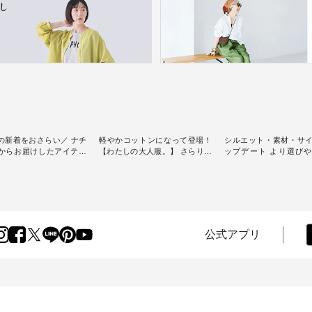
の新着をおさらい／ ナチ
軽やかコットンになって登場！
シルエット・素材・サ
からお届けしたアイテム
【わたしの大人服。】 さらりと
ップデート より選び
スタッフが気になるものを
涼し気なシアーカーディガン ・
D*g*y 】別注リブデニ
[ This week's
人気のシアーカーディガンが軽
ース ・ 心地よく着られるデイリ
] // 2026/07/26 -
くて、 お手入れも簡単なコット
ーウェアが人気の 「D*g*y」 よ
 ✨✨ナチュラン15周
ン素材になりました。 ほんのり
り、毎年大人気のナチ
✨ 8月より、12,000円
透ける生地が、女性らしさを演
注 リブデニムワンピ
）以上ご購入いただいた
出し、 羽織るだけで今年らしい
場。 シルエットや素材を見直
へ 人気イラストレータ
装いに。 レイヤードスタイルが
し、 さらに魅力的にな
公式アプリ
よしいちひろさん
楽しめて、 季節の変わり目に重
テムを 詳しくご紹介
ocochop2）描き下ろし
宝するアイテムです。 モデル身
す。 モデル身長：164cm / 着用
弾】レモン柄コットンバッ
長：168cm --------------------------
サイズ：PLUS ---------------------
ゼント中です💓 8月に
--- &yarn ----------------------------
-------- D*g*y ---------------
した☀ 旅行や帰省、レジ
- ■コットンシアーVネックカー
----- ■リブ使いデニムワンピース
ど楽しい予定を計画され
ディガン ¥7,500（税込） ・スモ
¥9,680（税込） ・ネイ
方も多いかと思います🌿
ークブルー ・ブラック ・ネイビ
ラック [ 注文番号：DCO-