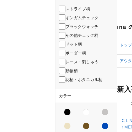
ストライプ柄
ギンガムチェック
ina
ブラックウォッチ
その他チェック柄
ドット柄
トップス
ボーダー柄
アウター
レース・刺しゅう
動物柄
花柄・ボタニカル柄
新入
カラー
C.L.
r M