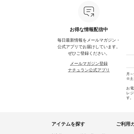
写真のタグをタップ またはプロ
・クロマメ ・レモン ・ブルーベ
今週は
なりま
フィール（@natulan_official）か
リー ・ラズベリー -----------------
ぴった
らどうぞ 「ナチュラン」で 注文
------------ ista-ire ------------------
プやワ
番号や商品名を検索してみてく
----------- ■もっと選べるリネン
が新登場！ そして
ださいね。 #lifewear #fashion
のよくばりパンツ ¥9,900（税
くばり
ロフィ
#natulan #今日のコーデ #コーデ
込） [ 注文番号：IIR-262P-
ートし
お得な情報配信中
l）からど
ィネート #ファッション #ナチュ
29223 ] -----------------------------
く！ ----------------------------- 今
ラル #日々の暮らし #暮らしを楽
▶️ お買い物は写真のタグをタッ
週のご紹介
毎日最新情報をメールマガジン・
くださ
しむ #シンプルライフ #シンプル
プ またはプロフィール
-------------- ＜
コーデ #大人女子 #ベスト #リネ
（@natulan_official）からどうぞ
■ist
公式アプリでお届けしています。
 #コーデ
ン #重ね着 #着まわし #Vネック
「ナチュラン」で 注文番号や商
よくばり
ぜひご登録ください。
#ナチュ
#夏コーデ #bluewillow #ブルーウ
品名を検索してみてください
[ 注文番号
らしを楽
ィロウ #natulan #ナチュラン
ね。 #lifewear #fashion #natulan
1枚目左
メールマガジン登録
シンプル
#natulan_official.
#今日のコーデ #コーディネート
トン
ナチュラン公式アプリ
 #ノベ
#ファッション #ナチュラル #
2w
月～金
#よしい
日々の暮らし #暮らしを楽しむ #
¥7,5
※土
 #コラ
シンプルライフ #シンプルコー
CSO-263T-
チュラン
デ #大人女子 #パンツ #リネンパ
ンパナ
お電
ンツ #よくばりパンツ #テーパー
パードパ
レジ
ドパンツ #限定カラー #再入荷
注文番号：
す。
#15周年記念 #夏コーデ #ista-ire
5～6枚
#イスタイーレ #別注 #natulan #
ワンピー
ナチュラン #natulan_official.
文番号：MT
～8枚目
ゴイージ
込） [
アイテムを探す
ご利用
18377 ] ＜9枚目＞ ■Lintu Lau
立体