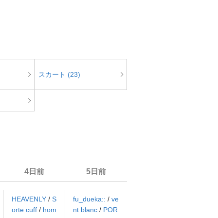
スカート (23)
4日前
5日前
HEAVENLY
/
S
fu_dueka::
/
ve
orte cuff
/
hom
nt blanc
/
POR