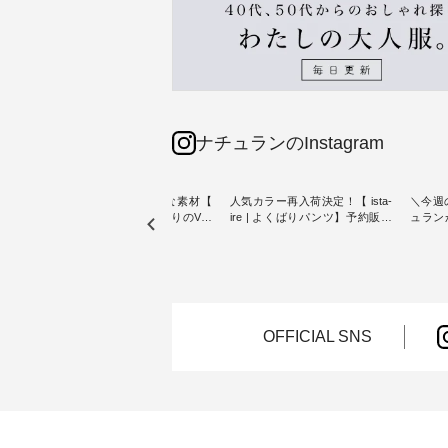
ナチュランのInstagram
リネン100％の涼やかな素材【
人気カラー再入荷決定！【 ista-
＼今週
【第2
blue willow 】夏にぴったりのVネ
ire | よくばりパンツ】予約販売
ュラン
ザイン
ックベスト ・ オリジナル素材に
開始 ・ 6月の販売開始とともに
から 
こだわり、 着心地の良さを大切
大きな反響をいただき、 一部カ
ピックアップ👆 ・ 
トンバ
にした服づくりを行う 「 blue
ラーは早々に完売となった 15周
NEW ARRIVAL 
willow 」から新作のベストが届
年記念のよくばりパンツ。 たく
2026/08/01 //
ュラン
きました。 夏のワードローブに
さんのご要望をいただき、 この
年記念✨
ッグを
加えたい、 レイヤードが楽しめ
たび待望の再入荷が実現しまし
（税込
る一枚をご紹介いたします。 モ
た。 今回再入荷する10色のカラ
お客様
OFFICIAL SNS
ろさん
デル身長：160cm -----------------
ーを、 改めて詳しくご紹介しま
ー、
 描き下
------------ blue willow --------------
す。 限定カラーを手に入れられ
（@ch
た ナ
--------------- ■リネンVネックサ
る今だけのチャンス、 ぜひこの
【第2
ッグで
イドボタンベスト ¥12,650（税
機会をお見逃しなく！ ▼今回再
グをプレ
込） ・ブラック ・ネイビー [ 注
入荷したカラー（計10色） ・コ
なりま
以上ご購
文番号：ISW-264T-30716 ] ------
ーヒー ・トマト ・セサミ ・モ
ャーな
れなく
----------------------- ▶️ お買い物は
モ ・グリーンティー ・スミレ
ている