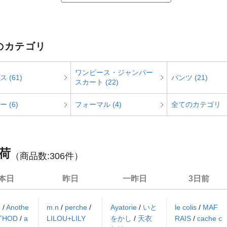
 のカテゴリ
ワンピース・ジャンパー
 (61)
パンツ (21)
スカート (22)
 (6)
フォーマル (4)
全てのカテゴリ
荷
（商品数:
306
件）
本日
昨日
一昨日
3日前
N
/
Anothe
m.n
/
perche
/
Ayatorie
/
いと
le colis
/
MAF
ETHOD
/
a
LILOU+LILY
をかし
/
天衣
RAIS
/
cache c