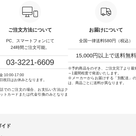
、暑さ本番のこれからに
ー [ 注文番号：GRE-263T-30614
30707 ] -----------------------------
りな 涼し気なセットアッ
] ----------------------------- ▶️ お買
▶️ お買い物は写真のタ
ンピース、ブラウスなど
い物は写真のタグをタップ また
プ またはプロフ
、大人気「よ
はプロフィール
（@natulan_official
パンツ」予約販売がスタ
（@natulan_official）からどうぞ
「ナチュラン」で 注文
ています♪ お見逃しな
「ナチュラン」で 注文番号や商
品名を検索してみてく
ご注文方法について
お届けについて
品名を検索してみてください
ね。 #lifewear #fashion #natulan
アイテム ---------------
ね。 #lifewear #fashion #natulan
#今日のコーデ #コーデ
PC、スマートフォンにて
全国一律送料580円（税込）
1枚目右・2枚目＞
#今日のコーデ #コーディネート
#ファッション #ナチュ
a-ire もっと選べるリネンの
#ファッション #ナチュラル #
日々の暮らし #暮らしを楽
24時間ご注文可能。
パンツ ¥9,900（税込）
日々の暮らし #暮らしを楽しむ #
シンプルライフ #シン
15,000円以上で送料無
：IIR-262P-29223 ] ＜
シンプルライフ #シンプルコー
デ #大人女子 #ワンピース
03-3221-6609
・3～4枚目＞ ■so コッ
デ #大人女子 #カーディガン #羽
ム #デニムワンピ #別注 
リネンパナマクロス
織り #シアーカーデ #コットン #
デ #D*g*y #ディー
※予約商品をのぞき、ご注文完了より最
ayTラインブラウス
夏の羽織 #夏コーデ #andyarn #
#natulan #ナ
～1週間程度で発送いたします。
 10:00-17:00
90（税込） [ 注文番号：
アンドヤーン #オリジナルブラ
#natulan_official.
※メーカーからお届けする「別配送」
日祝日はお休みとなります。
31348 ] コットンリネ
ンド #natulan #ナチュラン
は、商品ごとに送料が異なります。
マクロス イージーテー
#natulan_official.
話でのご注文の場合、お支払い方法はク
ンツ ¥7,590（税込） [
ットカードまたは代金引換のみとなりま
CSO-263P-31349 ] ＜
目＞ ■&yarn ピンタック
ス ¥12,900（税込） [ 注
O-263W-29752 ] ＜7
＞ ■UNPLE ボールカー
ーパンツ ¥11,550（税
 注文番号：UNL-254P-
ガイド
lu
フラワー刺繍ブラウス