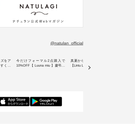
@natulan_official
イズをア
今だけフォーマル2点購入で
真夏から楽しめる秋色チェック
【 H
やすく【
10%OFF【 Luuna miu 】慶弔両
【Lintu Laulu】タータンチェック
ぐ、
ムワンピ
用ノーカラージャケット ・ 身に
ギャザースカート ・ ゆったりと
・ 天然素材を生かしたナチュラ
纏うだけでほっとする着心地を
した着心地の大人の日常着を提
ル
大切にした フォーマル服のオリ
案する、 ナチュランオリジナル
「HE
ュラン別
ジナルブランド「 Luuna miu 」
ブランド「 Lintu Laulu 」から、
オーバ
ースが登
から、 新たにフォーマルジャケ
季節をまたいで穿けるチェック
り透
ットが仲間入り。 ワンピースと
スカートが新登場。 真夏にうれ
に、 
ったアイ
のバランスを考え、 丈感やシル
しい涼やかさと、 秋を先取りで
しらっ
いたしま
エット、着心地まで丁寧に設
きる落ち着いた色合いを兼ね備
ルな装
計。 特別な日を心地よく過ごせ
えたアイテムを、 詳しくご紹介
を添え
る一着に仕上げました。 モデル
します。 モデル身長：164cm ---
ル身長：164cm --
---------
身長：164cm -----------------------
-------------------------- Lintu Laulu
-------
------ Luuna miu --------------------
----------------------------- ■タータ
------------- 
ビー ・ブ
--------- ■【慶弔両用】ノーカラ
ンチェックギャザースカート
グフ
264W-
ーフォーマルジャケット
¥9,900（税込） ・レッド系 ・グ
¥12