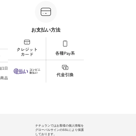
¥16,500（税込） [ 注文番号：
リーン系 [ 注文番号：MTO-
ラック
グをタッ
KOA-262O-31095 ] ■【慶弔両
263S-27183 ] -----------------------
番号：DLW-
ィール
用】大切な日のボタンフレアワ
------ ▶️ お買い物は写真のタグを
-----------
）からどうぞ
ンピース ¥18,700（税込） [ 注文
タップ またはプロフィール
写真の
番号や商
番号：KOA-252W-22368 ] ■【慶
（@natulan_official）からどうぞ
フィール（
ださい
弔両用】大切な日のボウタイAラ
「ナチュラン」で 注文番号や商
らどうぞ 「ナチュラン
お支払い方法
インワンピース ¥18,700（税
品名を検索してみてください
番号
ィネート
込） [ 注文番号：KOA-252W-
ね。 #lifewear #fashion #natulan
ださいね。 #life
ラル #
22369 ] -----------------------------
#今日のコーデ #コーディネート
#nat
しむ #
▶️ お買い物は写真のタグをタッ
#ファッション #ナチュラル #
ィネー
プルコー
プ またはプロフィール
日々の暮らし #暮らしを楽しむ #
ラル 
料
 #デニ
（@natulan_official）からどうぞ
シンプルライフ #シンプルコー
しむ 
#夏コー
「ナチュラン」で 注文番号や商
デ #大人女子 #スカート #フレア
コーデ
ジーワイ
品名を検索してみてください
スカート #チェック柄 #タータン
ツコー
短1日
チュラン
ね。 #lifewear #fashion #natulan
チェック #秋色 #夏コーデ #Lintu
クシャ
#今日のコーデ #コーディネート
Laulu #リントゥラウル #オリジ
デ #夏
の商品
#ファッション #ナチュラル #
ナルブランド #natulan #ナチュ
ンリー #natulan #
日々の暮らし #暮らしを楽しむ #
ラン #natulan_official.
#natula
シンプルライフ #シンプルコー
デ #大人女子 #フォーマル #ブラ
ックフォーマル #ジャケット #ワ
ンピース #冠婚葬祭 #Luunamiu #
ルウナミウ #オリジナルブラン
ド #natulan #ナチュラン
#natulan_official.
ナチュランではお客様の個人情報を
グローバルサインのSSLにより保護
しております。