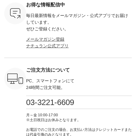
を計画され
キ キャットヘアク
注文番号：DCO-
ーマルジャケット
¥9,900
お得な情報配信中
も多いかと
リップ ¥1,320（税
264W-30707 ] -------
¥16,500（税込） [
ッド系 ・
は、
込） ・Noisettes ・
---------------------- ▶️
注文番号：KOA-
[ 注文番
毎日最新情報をメールマガジン・
公式アプリでお届け
のこれから
Pepper ・Chloe [ 注
お買い物は写真のタ
262O-31095 ] ■【慶
263S-27183 ] --
な 涼し気
文番号：EMW-
グをタップ またはプ
弔両用】大切な日の
-------------
しています。
アップやワ
262A-31375 ] ■松尾
ロフィール
ボタンフレアワンピ
お買い物
ぜひご登録ください。
、ブラウス
ミユキ キャットハ
（@natulan_official）
ース ¥18,700（税
グをタップ
！ そし
ンドルマグ ¥
からどうぞ 「ナチュ
込） [ 注文番号：
ロフ
メールマガジン登録
気「よくば
¥1,650（税込） ・
ラン」で 注文番号や
KOA-252W-22368 ]
（@natulan
ナチュラン公式アプリ
」予約販売
Pumpkin ・Noisettes
商品名を検索してみ
■【慶弔両用】大切
からどうぞ 「ナ
トしていま
・Pepper ・Chloe [
てくださいね。
な日のボウタイAラ
ラン」で 
逃しなく！
注文番号：EMW-
#lifewear #fashion
インワンピース
商品名を
------------
262K-31378 ] --------
#natulan #今日のコ
¥18,700（税込） [
てくだ
---------------------
ーデ #コーディネー
注文番号：KOA-
#lifewear
ご注文方法について
----------
aoneco ---------------
ト #ファッション #
252W-22369 ] -------
#natula
枚目
-------------- ■がま口
ナチュラル #日々の
---------------------- ▶️
ーデ #コ
 ■ista-
ロングウォレット
暮らし #暮らしを楽
お買い物は写真のタ
ト #ファ
PC、スマートフォンにて
っと選べるリ
¥19,690（税込） ・
しむ #シンプルライ
グをタップ またはプ
ナチュラル
24時間ご注文可能。
くばりパン
グレージュ ・ブルー
フ #シンプルコーデ
ロフィール
暮らし #
0（税込） [
グリーン ・ミモザイ
#大人女子 #ワンピ
（@natulan_official）
しむ #シ
R-262P-
エロー ・シルエット
ース #デニム #デニ
からどうぞ 「ナチュ
フ #シン
03-3221-6609
ブルー [ 注文番号：
ムワンピ #別注 #夏
ラン」で 注文番号や
#大人女子
 ■so コ
NCO-262C-31607 ]
コーデ #D*g*y #ディ
商品名を検索してみ
ト #フレ
ネンパナマ
■がま口 ミニウォレ
ージーワイ #natulan
てくださいね。
#チェック
月～金 10:00-17:00
wayTライ
ット ¥9,790（税込）
#ナチュラン
#lifewear #fashion
タンチェッ
※土日祝日はお休みとなります。
ラウス
[ 注文番号：NCO-
#natulan_official.
#natulan #今日のコ
#夏コーデ 
税込） [ 注
242C-08057 ] ■ラテ
ーデ #コーディネー
Laulu 
お電話でのご注文の場合、お支払い方法はクレジットカードまた
O-263T-
ィストート
ト #ファッション #
ル #オリ
は代金引換のみとなります。