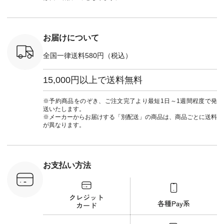
¥12,980（税込） [
ナチュラル #日々の
ンド #natulan #ナチ
マクロス
注文番号：NCO-
暮らし #暮らしを楽
ュ
テーパード
262B-31610 ] ■キー
しむ #シンプルライ
#natulan_of
,590（税
カバー ¥2,970（税
フ #シンプルコーデ
注文番号：
込） [ 注文番号：
#大人女子 #フォー
お届けについて
-31349 ]
NCO-222C-00150 ] -
マル #ブラックフォ
6枚目＞
-------------------------
ーマル #ジャケット
全国一律送料580円（税込）
 ピンタック
--- ▶️ お買い物は写
#ワンピース #冠婚
ピース
真のタグをタップ ま
葬祭 #Luunamiu #ル
0（税込） [
たはプロフィール
ウナミウ #オリジナ
15,000円以上で送料無料
：MTO-
（@natulan_official）
ルブランド #natulan
] ＜7～
からどうぞ 「ナチュ
#ナチュラン
UNPLE ボ
ラン」で 注文番号や
#natulan_official.
※予約商品をのぞき、ご注文完了より最短1日～1週間程度で発
ゴイージー
商品名を検索してみ
送いたします。
1,550（税
てくださいね。
※メーカーからお届けする「別配送」の商品は、商品ごとに送料
注文番号：
#lifewear #fashion
が異なります。
-18377 ]
#natulan #今日のコ
■Lintu
ーデ #コーディネー
立体フラワー
ト #ファッション #
ラウス
ナチュラル #日々の
税込） [ 注
暮らし #暮らしを楽
お支払い方法
C-263T-
しむ #シンプルライ
フ #シンプルコーデ
商品詳
#大人女子 #猫 #猫グ
い物は写真
ッズ #世界猫の日 #
ップ また
バッグ #財布 #ポー
フィール
チ #マグカップ #猫
_official）
雑貨 #松尾ミユキ