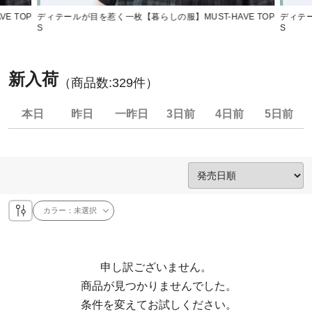
E TOP
ディテールが目を惹く一枚【暮らしの服】MUST-HAVE TOP
ディテー
S
S
新入荷
（商品数:
329
件）
本日
昨日
一昨日
3日前
4日前
5日前
カラー：
未選択
申し訳ございません。

  商品が見つかりませんでした。

  条件を変えてお試しください。