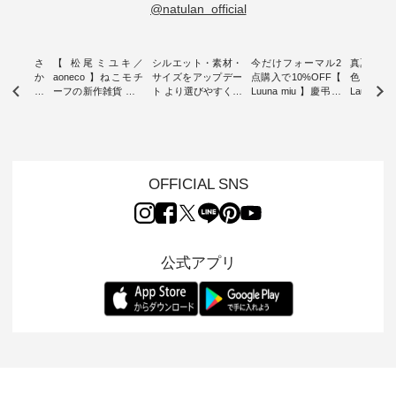
@natulan_official
新着をおさ
【 松尾ミユキ／
シルエット・素材・
今だけフォーマル2
真夏から
チュランか
aoneco 】ねこモチ
サイズをアップデー
点購入で10%OFF【
色チェック
したアイテ
ーフの新作雑貨 ・ 8
ト より選びやすく【
Luuna miu 】慶弔両
Laulu
タッフが気
月8日の「世界猫の
D*g*y 】別注リブデ
用ノーカラージャケ
ェックギ
のをピック
日」を前に、 愛らし
ニムワンピース ・
ット ・ 身に纏うだ
ート ・ ゆったりと
s
いネコモチーフのア
心地よく着られるデ
けでほっとする着心
した着心
s NEW
イテムを特集。 ナチ
イリーウェアが人気
地を大切にした フォ
日常着を
L ] //
ュランでも人気の
の 「D*g*y」 より、
ーマル服のオリジナ
ナチュラ
7/26 -
「m.m（松尾ミユ
毎年大人気のナチュ
ルブランド「 Luuna
ルブランド「
OFFICIAL SNS
/ ✨✨ナ
キ）」と
ラン別注 リブデニム
miu 」から、 新たに
Laulu 
5周年記念
「aoneco」から、
ワンピースが登場。
フォーマルジャケッ
をまたい
月より、
持っているだけで気
シルエットや素材を
トが仲間入り。 ワン
ェックス
円（税込）以
分が上がる バッグや
見直し、 さらに魅力
ピースとのバランス
登場。 真夏にうれし
いただいた
雑貨をご紹介しま
的になったアイテム
を考え、 丈感やシル
い涼やかさ
公式アプリ
人気イラス
す。 -------------------
を 詳しくご紹介いた
エット、着心地まで
先取りで
ー、よしい
---------- 松尾ミユキ
します。 モデル身
丁寧に設計。 特別な
いた色合
ろさん
-------------------------
長：164cm / 着用サ
日を心地よく過ごせ
えたアイテ
ochop2）
---- ■松尾ミユキ
イズ：PLUS ---------
る一着に仕上げまし
しくご紹
し 【第2
シアーバッグ
--------------------
た。 モデル身長：
モデル身長
ン柄コット
¥3,080（税込） ・
D*g*y -----------------
164cm ----------------
-------------
をプレゼン
Momo ・Leo ・
------------ ■リブ使い
------------- Luuna
---- Lintu L
にな
Maron ・Stella [ 注文
デニムワンピース
miu --------------------
-------------
 旅行や帰
番号：EMW-263B-
¥9,680（税込） ・ネ
--------- ■【慶弔両
タータン
ャーなど楽
31376 ] ■松尾ミユ
イビー ・ブラック [
用】ノーカラーフォ
ャザー