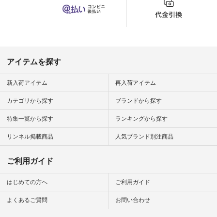
チュラン」
#aoneco #アオネコ
にアクセス
#natulan #ナチュラ
番号や商品
ン #natulan_official.
してみてく
ar
#natulan #
デ #コー
 #ファッ
アイテムを探す
ナチュラル
ン #日々
#暮らしを
新入荷アイテム
再入荷アイテム
シンプルラ
ンプルコー
カテゴリから探す
ブランドから探す
女子 #夏コ
夏コーデ #
特集一覧から探す
ランキングから探す
#コーデ #
ネン
ficial.
リンネル掲載商品
人気ブランド別注商品
ご利用ガイド
はじめての方へ
ご利用ガイド
よくあるご質問
お問い合わせ