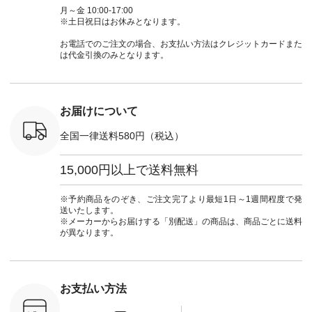
ーディネー
ットンリネンパナマ
ン #夏の羽織 #夏コ
ージーワイ #natulan
てくだ
月～金 10:00-17:00
ッション #
クロス 2wayTライ
ーデ #andyarn #アン
#ナチュラン
#lifewear
※土日祝日はお休みとなります。
 #日々の
ンブラウス
ドヤーン #オリジナ
#natulan_official.
#natula
暮らしを楽
¥7,590（税込） [ 注
ルブランド #natulan
ーデ #コ
お電話でのご注文の場合、お支払い方法はクレジットカードまた
ンプルライ
文番号：CSO-263T-
#ナチュラン
ト #ファ
は代金引換のみとなります。
プルコーデ
31348 ] コットンリ
#natulan_official.
ナチュラル
#パンツ #
ネンパナマクロス
暮らし #
ツ #よく
イージーテーパード
しむ #シ
 #テーパ
パンツ ¥7,590（税
フ #シン
 #限定カ
込） [ 注文番号：
#大人女子
お届けについて
荷 #15周
CSO-263P-31349 ]
マル #ブ
#夏コーデ
＜5～6枚目＞
ーマル #
全国一律送料580円（税込）
re #イスタイ
■&yarn ピンタック
#ワンピー
#natulan
ワンピース
葬祭 #Luu
ュラン
¥12,900（税込） [
ウナミウ 
15,000円以上で送料無料
ficial.
注文番号：MTO-
ルブランド #natu
263W-29752 ] ＜7～
#ナチ
8枚目＞ ■UNPLE ボ
#natulan_of
※予約商品をのぞき、ご注文完了より最短1日～1週間程度で発
ールカーゴイージー
送いたします。
パンツ ¥11,550（税
※メーカーからお届けする「別配送」の商品は、商品ごとに送料
込） [ 注文番号：
が異なります。
UNL-254P-18377 ]
＜9枚目＞ ■Lintu
Laulu 立体フラワー
刺繍ブラウス
¥8,800（税込） [ 注
お支払い方法
文番号：YCC-263T-
30689 ] ---------------