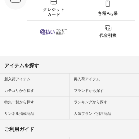
-------------- ▶️商品詳
細やお買い物は写真
のタグをタップ また
はプロフィール
（@natulan_official）
から 「ナチュラン」
のサイトにアクセス
して 注文番号や商品
名を検索してみてく
ださいね。 #lifewear
#fashion #natulan #
今日のコーデ #コー
ディネート #ファッ
アイテムを探す
ション #ナチュラル
#ナチュラン #日々
の暮らし #暮らしを
新入荷アイテム
再入荷アイテム
楽しむ #シンプルラ
イフ #シンプルコー
カテゴリから探す
ブランドから探す
デ #大人女子 #夏コ
ーデ #真夏コーデ #
特集一覧から探す
ランキングから探す
暑さ対策 #コーデ #
リネン
#natulan_official.
リンネル掲載商品
人気ブランド別注商品
ご利用ガイド