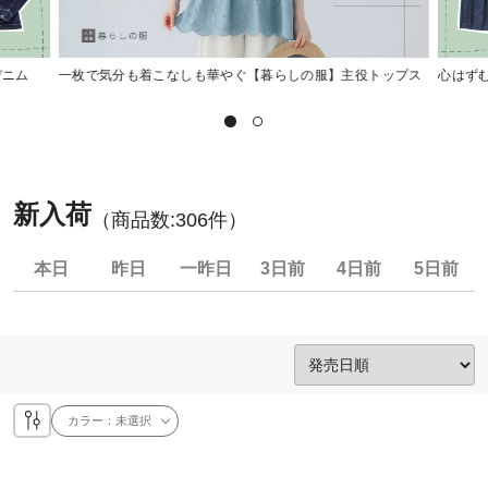
デニム
一枚で気分も着こなしも華やぐ【暮らしの服】主役トップス
心はず
新入荷
（商品数:
306
件）
本日
昨日
一昨日
3日前
4日前
5日前
カラー：
未選択