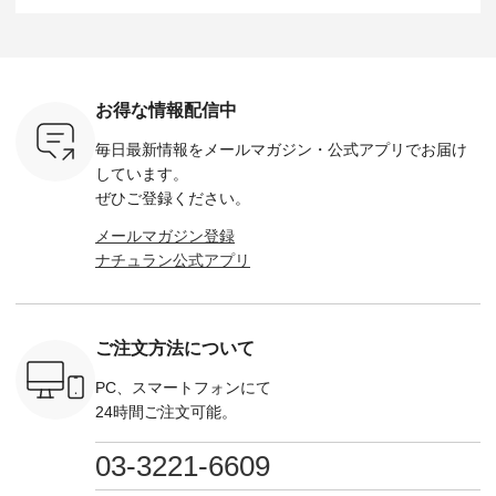
なく！ ▼
弾】レモン柄コット
&yarn -----------------
D*g*y -----------------
164cm ----------------
荷したカラ
ンバッグをプレゼン
------------ ■コットン
------------ ■リブ使い
---------
色） ・コ
ト中です💓 8月にな
シアーVネックカー
デニムワンピース
miu --------
トマト ・
りました☀ 旅行や帰
ディガン ¥7,500（税
¥9,680（税込） ・ネ
--------- ■【慶弔両
モモ ・グ
省、レジャーなど楽
込） ・スモークブル
イビー ・ブラック [
用】ノー
ー ・スミ
しい予定を計画され
ー ・ブラック ・ネ
注文番号：DCO-
ーマルジ
お得な情報配信中
マメ ・レ
ている方も多いかと
イビー [ 注文番号：
264W-30707 ] -------
¥16,50
ルーベリー
思います🌿 今週は、
GRE-263T-30614 ] -
---------------------- ▶️
注文番号
毎日最新情報をメールマガジン・
公式アプリでお届け
----
暑さ本番のこれから
-------------------------
お買い物は写真のタ
262O-31095 
--------
にぴったりな 涼し気
--- ▶️ お買い物は写
グをタップ またはプ
弔両用】
しています。
-------------
なセットアップやワ
真のタグをタップ ま
ロフィール
ボタンフ
ぜひご登録ください。
っと
ンピース、ブラウス
たはプロフィール
（@natulan_official）
ース ¥18
ネンのよく
などが新登場！ そし
（@natulan_official）
からどうぞ 「ナチュ
込） [ 
メールマガジン登録
パンツ
て、大人気「よくば
からどうぞ 「ナチュ
ラン」で 注文番号や
KOA-252W
ナチュラン公式アプリ
込） [ 注
りパンツ」予約販売
ラン」で 注文番号や
商品名を検索してみ
■【慶弔
R-262P-
がスタートしていま
商品名を検索してみ
てくださいね。
な日のボ
す♪ お見逃しなく！
てくださいね。
#lifewear #fashion
インワ
 お買
-------------------------
#lifewear #fashion
#natulan #今日のコ
¥18,70
真のタグを
---- 今週のご紹介ア
#natulan #今日のコ
ーデ #コーディネー
注文番号
ご注文方法について
たはプロフ
イテム ----------------
ーデ #コーディネー
ト #ファッション #
252W-22369 ] -
ール
------------- ＜1枚目
ト #ファッション #
ナチュラル #日々の
--------------
_official）
右・2枚目＞ ■ista-
ナチュラル #日々の
暮らし #暮らしを楽
お買い物
PC、スマートフォンにて
チュ
ire もっと選べるリ
暮らし #暮らしを楽
しむ #シンプルライ
グをタップ
24時間ご注文可能。
注文番号や
ネンのよくばりパン
しむ #シンプルライ
フ #シンプルコーデ
ロフ
検索してみ
ツ ¥9,900（税込） [
フ #シンプルコーデ
#大人女子 #ワンピ
（@natulan
さいね。
注文番号：IIR-262P-
#大人女子 #カーデ
ース #デニム #デニ
からどうぞ 「ナ
03-3221-6609
 #fashion
29223 ] ＜1枚目左・
ィガン #羽織り #シ
ムワンピ #別注 #夏
ラン」で 
n #今日のコ
3～4枚目＞ ■so コ
アーカーデ #コット
コーデ #D*g*y #ディ
商品名を