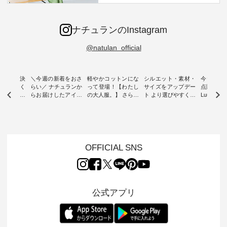
ナチュランのInstagram
@natulan_official
ー再入荷決
＼今週の新着をおさ
軽やかコットンにな
シルエット・素材・
今だけフ
-ire | よく
らい／ ナチュランか
って登場！【わたし
サイズをアップデー
点購入で1
ツ】予約販
らお届けしたアイテ
の大人服。】 さらり
ト より選びやすく【
Luuna m
ムから スタッフが気
と涼し気なシアーカ
D*g*y 】別注リブデ
用ノーカ
もに大きな
になるものをピック
ーディガン ・ 人気
ニムワンピース ・
ット ・ 身に纏うだ
だき、 一
アップ👆 ・ [ This
のシアーカーディガ
心地よく着られるデ
けでほっ
は早々に完
week's NEW
ンが軽くて、 お手入
イリーウェアが人気
地を大切に
 15周年
ARRIVAL ] //
れも簡単なコットン
の 「D*g*y」 より、
ーマル服
くばりパン
2026/07/26 -
素材になりました。
毎年大人気のナチュ
ルブランド「
OFFICIAL SNS
2026/08/01 // ✨✨ナ
ほんのり透ける生地
ラン別注 リブデニム
miu 」か
き、 この
チュラン15周年記念
が、女性らしさを演
ワンピースが登場。
フォーマ
の再入荷が
✨✨ 8月より、
出し、 羽織るだけで
シルエットや素材を
トが仲間入り
。 今回
12,000円（税込）以
今年らしい装いに。
見直し、 さらに魅力
ピースと
10色のカ
上ご購入いただいた
レイヤードスタイル
的になったアイテム
を考え、 
公式アプリ
改めて詳し
お客様へ 人気イラス
が楽しめて、 季節の
を 詳しくご紹介いた
エット、
ます。 限
トレーター、よしい
変わり目に重宝する
します。 モデル身
丁寧に設計。 
を手に入れ
ちひろさん
アイテムです。 モデ
長：164cm / 着用サ
日を心地
だけのチャ
（@chocochop2）
ル身長：168cm -----
イズ：PLUS ---------
る一着に
ひこの機会
描き下ろし 【第2
------------------------
--------------------
た。 モデル身長：