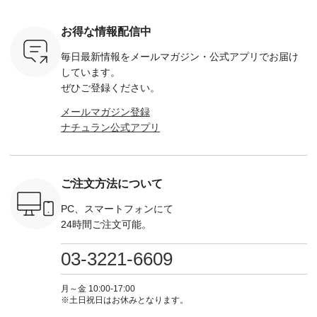
-263B-
ブルー ・ネイビー [
--------- ■【慶弔両
タータンチェックギ
フリルネ
注文番号：MTO-
用】ノーカラーフォ
ャザースカート
ーバー ¥1
ットヘアク
263W-29752 ] -------
ーマルジャケット
¥9,900（税込） ・レ
込） ・ホ
お得な情報配信中
,320（税
---------------------- ▶️
¥16,500（税込） [
ッド系 ・グリーン系
ラック 
settes ・
お買い物は写真のタ
注文番号：KOA-
[ 注文番号：MTO-
・オフ [
毎日最新情報をメールマガジン・
公式アプリでお届け
Chloe [ 注
グをタップ またはプ
262O-31095 ] ■【慶
263S-27183 ] --------
DLW-263T-3
EMW-
ロフィール
弔両用】大切な日の
--------------------- ▶️
-------------
しています。
] ■松尾
（@natulan_official）
ボタンフレアワンピ
お買い物は写真のタ
-- ▶️ お買い物は写真
ぜひご登録ください。
キャットハ
からどうぞ 「ナチュ
ース ¥18,700（税
グをタップ またはプ
のタグをタ
マグ ¥
ラン」で 注文番号や
込） [ 注文番号：
ロフィール
はプロ
メールマガジン登録
（税込） ・
商品名を検索してみ
KOA-252W-22368 ]
（@natulan_official）
（@natulan
ナチュラン公式アプリ
Noisettes
てくださいね。
■【慶弔両用】大切
からどうぞ 「ナチュ
からどうぞ 「ナ
・Chloe [
#lifewear #fashion
な日のボウタイAラ
ラン」で 注文番号や
ラン」で 
：EMW-
#natulan #今日のコ
インワンピース
商品名を検索してみ
商品名を
------
ーデ #コーディネー
¥18,700（税込） [
てくださいね。
てくだ
--------
ト #ファッション #
注文番号：KOA-
#lifewear #fashion
#lifewear
ご注文方法について
-----------
ナチュラル #日々の
252W-22369 ] -------
#natulan #今日のコ
#natula
がま口
暮らし #暮らしを楽
---------------------- ▶️
ーデ #コーディネー
ーデ #コ
ォレット
しむ #シンプルライ
お買い物は写真のタ
ト #ファッション #
ト #ファ
PC、スマートフォンにて
0（税込） ・
フ #シンプルコーデ
グをタップ またはプ
ナチュラル #日々の
ナチュラル
24時間ご注文可能。
 ・ブルー
#大人女子 #ワンピ
ロフィール
暮らし #暮らしを楽
暮らし #
・ミモザイ
ース #ピンタック #
（@natulan_official）
しむ #シンプルライ
しむ #シ
シルエット
涼やか素材 #夏ワン
からどうぞ 「ナチュ
フ #シンプルコーデ
フ #シン
03-3221-6609
 注文番号：
ピ #夏コーデ
ラン」で 注文番号や
#大人女子 #スカー
#大人女子 
-31607 ]
#andyarn #アンドヤ
商品名を検索してみ
ト #フレアスカート
シャツコー
ミニウォレ
ーン #オリジナルブ
てくださいね。
#チェック柄 #ター
ルシャツ 
月～金 10:00-17:00
790（税込）
ランド #natulan #ナ
#lifewear #fashion
タンチェック #秋色
シャツ #
※土日祝日はお休みとなります。
号：NCO-
チュラン
#natulan #今日のコ
#夏コーデ #Lintu
ャツコーデ