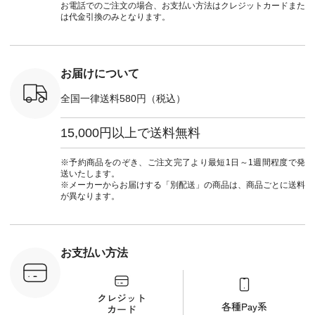
] ■ラテ
#natulan_official.
ーデ #コーディネー
Laulu #リントゥラウ
デ #HEAV
お電話でのご注文の場合、お支払い方法はクレジットカードまた
トート
ト #ファッション #
ル #オリジナルブラ
ブンリー #natulan #
は代金引換のみとなります。
0（税込） [
ナチュラル #日々の
ンド #natulan #ナチ
ナチ
：NCO-
暮らし #暮らしを楽
ュラン
#natulan_of
] ■キー
しむ #シンプルライ
#natulan_official.
,970（税
フ #シンプルコーデ
注文番号：
#大人女子 #フォー
お届けについて
00150 ] -
マル #ブラックフォ
------------
ーマル #ジャケット
全国一律送料580円（税込）
#ワンピース #冠婚
タップ ま
葬祭 #Luunamiu #ル
フィール
ウナミウ #オリジナ
15,000円以上で送料無料
_official）
ルブランド #natulan
チュ
#ナチュラン
注文番号や
#natulan_official.
※予約商品をのぞき、ご注文完了より最短1日～1週間程度で発
検索してみ
送いたします。
さいね。
※メーカーからお届けする「別配送」の商品は、商品ごとに送料
 #fashion
が異なります。
n #今日のコ
ーディネー
ッション #
 #日々の
暮らしを楽
お支払い方法
ンプルライ
プルコーデ
#猫 #猫グ
界猫の日 #
財布 #ポー