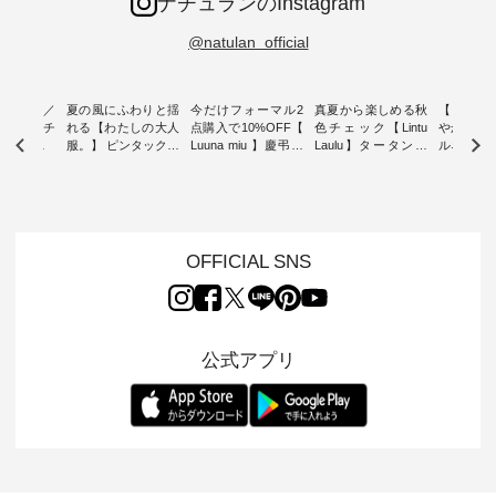
ナチュランのInstagram
@natulan_official
ミユキ／
夏の風にふわりと揺
今だけフォーマル2
真夏から楽しめる秋
【 HEAV
 】ねこモチ
れる【わたしの大人
点購入で10%OFF【
色チェック【Lintu
やかに華
雑貨 ・ 8
服。】 ピンタックワ
Luuna miu 】慶弔両
Laulu】タータンチ
ルネック
「世界猫の
ンピース ・ 軽やか
用ノーカラージャケ
ェックギャザースカ
ー ・ 天然素材を生
、 愛らし
なワンピーススタイ
ット ・ 身に纏うだ
ート ・ ゆったりと
かしたナ
チーフのア
ルを楽しめるのは、
けでほっとする着心
した着心地の大人の
タイル
。 ナチ
夏のおしゃれの醍醐
地を大切にした フォ
日常着を提案する、
「HEAV
も人気の
味。 今回ご紹介する
ーマル服のオリジナ
ナチュランオリジナ
ら、 新作
（松尾ミユ
のは 袖を通すだけで
ルブランド「 Luuna
ルブランド「 Lintu
ーが届きま
OFFICIAL SNS
」と
ちょっとひんやり、
miu 」から、 新たに
Laulu 」から、 季節
んのり透
co」から、
見た目にも涼し気な
フォーマルジャケッ
をまたいで穿けるチ
涼やかな生
るだけで気
ワンピース。 日常か
トが仲間入り。 ワン
ェックスカートが新
んわりと
 バッグや
ら夏休みのお出かけ
ピースとのバランス
登場。 真夏にうれし
をあしら
紹介しま
まで、 暑い夏にぴっ
を考え、 丈感やシル
い涼やかさと、 秋を
印象的。 
公式アプリ
たりの新作です。 モ
エット、着心地まで
先取りできる落ち着
装いに、 
-- 松尾ミユキ
デル身長：168cm --
丁寧に設計。 特別な
いた色合いを兼ね備
華やぎを
------------
-------------------------
日を心地よく過ごせ
えたアイテムを、 詳
る一枚です。 
-- &yarn --------------
る一着に仕上げまし
しくご紹介します。
身長：164cm ---
バッグ
--------------- ■ピン
た。 モデル身長：
モデル身長：164cm
-------------
（税込） ・
タックワンピース
164cm ----------------
-------------------------
HEAVENLY -
・Leo ・
¥12,900（税込） ・
------------- Luuna
---- Lintu Laulu -------
-------------
ella [ 注文
ホワイト ・スモーク
miu --------------------
---------------------- ■
ェックシ