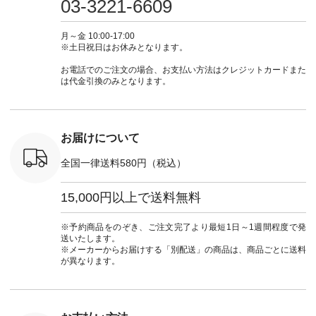
03-3221-6609
ブルー [ 注文番号：
ムワンピ #別注 #夏
ラン」で 注文番号や
#大人女子
 ■so コ
NCO-262C-31607 ]
コーデ #D*g*y #ディ
商品名を検索してみ
ト #フレ
ネンパナマ
■がま口 ミニウォレ
ージーワイ #natulan
てくださいね。
#チェック
月～金 10:00-17:00
wayTライ
ット ¥9,790（税込）
#ナチュラン
#lifewear #fashion
タンチェッ
※土日祝日はお休みとなります。
ラウス
[ 注文番号：NCO-
#natulan_official.
#natulan #今日のコ
#夏コーデ 
税込） [ 注
242C-08057 ] ■ラテ
ーデ #コーディネー
Laulu 
お電話でのご注文の場合、お支払い方法はクレジットカードまた
O-263T-
ィストート
ト #ファッション #
ル #オリ
は代金引換のみとなります。
¥12,980（税込） [
ナチュラル #日々の
ンド #natulan #ナチ
マクロス
注文番号：NCO-
暮らし #暮らしを楽
ュ
テーパード
262B-31610 ] ■キー
しむ #シンプルライ
#natulan_of
,590（税
カバー ¥2,970（税
フ #シンプルコーデ
注文番号：
込） [ 注文番号：
#大人女子 #フォー
お届けについて
-31349 ]
NCO-222C-00150 ] -
マル #ブラックフォ
6枚目＞
-------------------------
ーマル #ジャケット
全国一律送料580円（税込）
 ピンタック
--- ▶️ お買い物は写
#ワンピース #冠婚
ピース
真のタグをタップ ま
葬祭 #Luunamiu #ル
0（税込） [
たはプロフィール
ウナミウ #オリジナ
15,000円以上で送料無料
：MTO-
（@natulan_official）
ルブランド #natulan
] ＜7～
からどうぞ 「ナチュ
#ナチュラン
UNPLE ボ
ラン」で 注文番号や
#natulan_official.
※予約商品をのぞき、ご注文完了より最短1日～1週間程度で発
ゴイージー
商品名を検索してみ
送いたします。
1,550（税
てくださいね。
※メーカーからお届けする「別配送」の商品は、商品ごとに送料
注文番号：
#lifewear #fashion
が異なります。
-18377 ]
#natulan #今日のコ
■Lintu
ーデ #コーディネー
立体フラワー
ト #ファッション #
ラウス
ナチュラル #日々の
税込） [ 注
暮らし #暮らしを楽