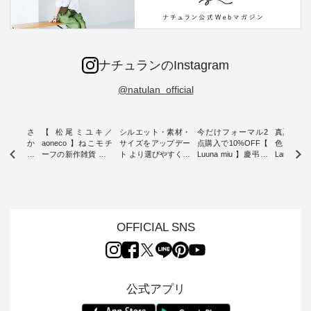
ナチュランのInstagram
@natulan_official
新着をおさ
【 松尾ミユキ／
シルエット・素材・
今だけフォーマル2
真夏から
チュランか
aoneco 】ねこモチ
サイズをアップデー
点購入で10%OFF【
色チェック
したアイテ
ーフの新作雑貨 ・ 8
ト より選びやすく【
Luuna miu 】慶弔両
Laulu
タッフが気
月8日の「世界猫の
D*g*y 】別注リブデ
用ノーカラージャケ
ェックギ
のをピック
日」を前に、 愛らし
ニムワンピース ・
ット ・ 身に纏うだ
ート ・ ゆったりと
s
いネコモチーフのア
心地よく着られるデ
けでほっとする着心
した着心
s NEW
イテムを特集。 ナチ
イリーウェアが人気
地を大切にした フォ
日常着を
L ] //
ュランでも人気の
の 「D*g*y」 より、
ーマル服のオリジナ
ナチュラ
7/26 -
「m.m（松尾ミユ
毎年大人気のナチュ
ルブランド「 Luuna
ルブランド「
OFFICIAL SNS
/ ✨✨ナ
キ）」と
ラン別注 リブデニム
miu 」から、 新たに
Laulu 
5周年記念
「aoneco」から、
ワンピースが登場。
フォーマルジャケッ
をまたい
月より、
持っているだけで気
シルエットや素材を
トが仲間入り。 ワン
ェックス
円（税込）以
分が上がる バッグや
見直し、 さらに魅力
ピースとのバランス
登場。 真夏にうれし
いただいた
雑貨をご紹介しま
的になったアイテム
を考え、 丈感やシル
い涼やかさ
公式アプリ
人気イラス
す。 -------------------
を 詳しくご紹介いた
エット、着心地まで
先取りで
ー、よしい
---------- 松尾ミユキ
します。 モデル身
丁寧に設計。 特別な
いた色合
ろさん
-------------------------
長：164cm / 着用サ
日を心地よく過ごせ
えたアイテ