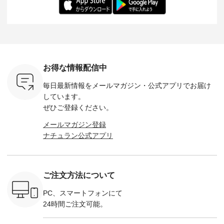
ochop2）
---- ■松尾ミユキ
イズ：PLUS ---------
る一着に仕上げまし
しくご紹
し 【第2
シアーバッグ
--------------------
た。 モデル身長：
モデル身長
ン柄コット
¥3,080（税込） ・
D*g*y -----------------
164cm ----------------
-------------
をプレゼン
Momo ・Leo ・
------------ ■リブ使い
------------- Luuna
---- Lintu L
にな
Maron ・Stella [ 注文
デニムワンピース
miu --------------------
-------------
 旅行や帰
番号：EMW-263B-
¥9,680（税込） ・ネ
--------- ■【慶弔両
タータン
ャーなど楽
31376 ] ■松尾ミユ
イビー ・ブラック [
用】ノーカラーフォ
ャザー
を計画され
キ キャットヘアク
注文番号：DCO-
ーマルジャケット
¥9,900
お得な情報配信中
も多いかと
リップ ¥1,320（税
264W-30707 ] -------
¥16,500（税込） [
ッド系 ・
は、
込） ・Noisettes ・
---------------------- ▶️
注文番号：KOA-
[ 注文番
毎日最新情報をメールマガジン・
公式アプリでお届け
のこれから
Pepper ・Chloe [ 注
お買い物は写真のタ
262O-31095 ] ■【慶
263S-27183 ] --
な 涼し気
文番号：EMW-
グをタップ またはプ
弔両用】大切な日の
-------------
しています。
アップやワ
262A-31375 ] ■松尾
ロフィール
ボタンフレアワンピ
お買い物
ぜひご登録ください。
、ブラウス
ミユキ キャットハ
（@natulan_official）
ース ¥18,700（税
グをタップ
！ そし
ンドルマグ ¥
からどうぞ 「ナチュ
込） [ 注文番号：
ロフ
メールマガジン登録
気「よくば
¥1,650（税込） ・
ラン」で 注文番号や
KOA-252W-22368 ]
（@natulan
ナチュラン公式アプリ
」予約販売
Pumpkin ・Noisettes
商品名を検索してみ
■【慶弔両用】大切
からどうぞ 「ナ
トしていま
・Pepper ・Chloe [
てくださいね。
な日のボウタイAラ
ラン」で 
逃しなく！
注文番号：EMW-
#lifewear #fashion
インワンピース
商品名を
------------
262K-31378 ] --------
#natulan #今日のコ
¥18,700（税込） [
てくだ
---------------------
ーデ #コーディネー
注文番号：KOA-
#lifewear
ご注文方法について
----------
aoneco ---------------
ト #ファッション #
252W-22369 ] -------
#natula
枚目
-------------- ■がま口
ナチュラル #日々の
---------------------- ▶️
ーデ #コ
 ■ista-
ロングウォレット
暮らし #暮らしを楽
お買い物は写真のタ
ト #ファ
PC、スマートフォンにて
っと選べるリ
¥19,690（税込） ・
しむ #シンプルライ
グをタップ またはプ
ナチュラル
24時間ご注文可能。
くばりパン
グレージュ ・ブルー
フ #シンプルコーデ
ロフィール
暮らし #
0（税込） [
グリーン ・ミモザイ
#大人女子 #ワンピ
（@natulan_official）
しむ #シ
R-262P-
エロー ・シルエット
ース #デニム #デニ
からどうぞ 「ナチュ
フ #シン