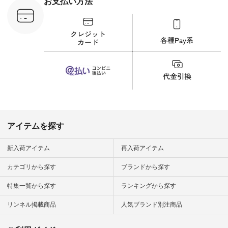
お支払い方法
C-263T-
しむ #シンプルライ
フ #シンプルコーデ
商品詳
#大人女子 #猫 #猫グ
い物は写真
ッズ #世界猫の日 #
ップ また
バッグ #財布 #ポー
フィール
チ #マグカップ #猫
_official）
雑貨 #松尾ミユキ
チュラン」
#aoneco #アオネコ
にアクセス
#natulan #ナチュラ
番号や商品
ン #natulan_official.
してみてく
ar
#natulan #
デ #コー
 #ファッ
アイテムを探す
ナチュラル
ン #日々
#暮らしを
新入荷アイテム
再入荷アイテム
シンプルラ
ンプルコー
カテゴリから探す
ブランドから探す
女子 #夏コ
夏コーデ #
特集一覧から探す
ランキングから探す
#コーデ #
ネン
ficial.
リンネル掲載商品
人気ブランド別注商品