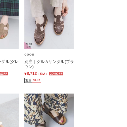
coon
ダル(グレ
別注｜グルカサンダル(ブラ
ウン)
¥8,712
%OFF
20%OFF
（税込）