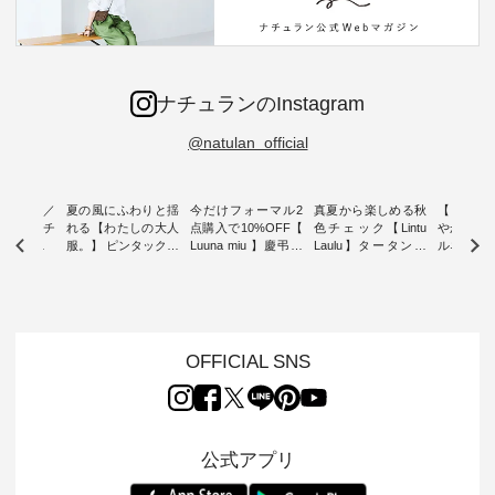
ナチュランのInstagram
@natulan_official
ミユキ／
夏の風にふわりと揺
今だけフォーマル2
真夏から楽しめる秋
【 HEAV
 】ねこモチ
れる【わたしの大人
点購入で10%OFF【
色チェック【Lintu
やかに華
雑貨 ・ 8
服。】 ピンタックワ
Luuna miu 】慶弔両
Laulu】タータンチ
ルネック
「世界猫の
ンピース ・ 軽やか
用ノーカラージャケ
ェックギャザースカ
ー ・ 天然素材を生
、 愛らし
なワンピーススタイ
ット ・ 身に纏うだ
ート ・ ゆったりと
かしたナ
チーフのア
ルを楽しめるのは、
けでほっとする着心
した着心地の大人の
タイル
。 ナチ
夏のおしゃれの醍醐
地を大切にした フォ
日常着を提案する、
「HEAV
も人気の
味。 今回ご紹介する
ーマル服のオリジナ
ナチュランオリジナ
ら、 新作
（松尾ミユ
のは 袖を通すだけで
ルブランド「 Luuna
ルブランド「 Lintu
ーが届きま
OFFICIAL SNS
」と
ちょっとひんやり、
miu 」から、 新たに
Laulu 」から、 季節
んのり透
co」から、
見た目にも涼し気な
フォーマルジャケッ
をまたいで穿けるチ
涼やかな生
るだけで気
ワンピース。 日常か
トが仲間入り。 ワン
ェックスカートが新
んわりと
 バッグや
ら夏休みのお出かけ
ピースとのバランス
登場。 真夏にうれし
をあしら
紹介しま
まで、 暑い夏にぴっ
を考え、 丈感やシル
い涼やかさと、 秋を
印象的。 
公式アプリ
たりの新作です。 モ
エット、着心地まで
先取りできる落ち着
装いに、 
-- 松尾ミユキ
デル身長：168cm --
丁寧に設計。 特別な
いた色合いを兼ね備
華やぎを
------------
-------------------------
日を心地よく過ごせ
えたアイテムを、 詳
る一枚です。 