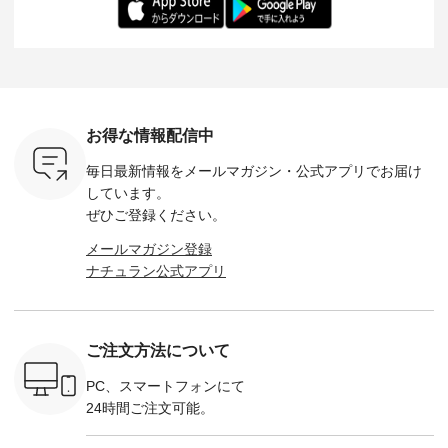
-- &yarn --------------
る一着に仕上げまし
しくご紹介します。
身長：164cm ---
バッグ
--------------- ■ピン
た。 モデル身長：
モデル身長：164cm
-------------
（税込） ・
タックワンピース
164cm ----------------
-------------------------
HEAVENLY -
・Leo ・
¥12,900（税込） ・
------------- Luuna
---- Lintu Laulu -------
-------------
ella [ 注文
ホワイト ・スモーク
miu --------------------
---------------------- ■
ェックシ
-263B-
ブルー ・ネイビー [
--------- ■【慶弔両
タータンチェックギ
フリルネ
注文番号：MTO-
用】ノーカラーフォ
ャザースカート
ーバー ¥1
ットヘアク
263W-29752 ] -------
ーマルジャケット
¥9,900（税込） ・レ
込） ・ホ
お得な情報配信中
,320（税
---------------------- ▶️
¥16,500（税込） [
ッド系 ・グリーン系
ラック 
settes ・
お買い物は写真のタ
注文番号：KOA-
[ 注文番号：MTO-
・オフ [
毎日最新情報をメールマガジン・
公式アプリでお届け
Chloe [ 注
グをタップ またはプ
262O-31095 ] ■【慶
263S-27183 ] --------
DLW-263T-3
EMW-
ロフィール
弔両用】大切な日の
--------------------- ▶️
-------------
しています。
] ■松尾
（@natulan_official）
ボタンフレアワンピ
お買い物は写真のタ
-- ▶️ お買い物は写真
ぜひご登録ください。
キャットハ
からどうぞ 「ナチュ
ース ¥18,700（税
グをタップ またはプ
のタグをタ
マグ ¥
ラン」で 注文番号や
込） [ 注文番号：
ロフィール
はプロ
メールマガジン登録
（税込） ・
商品名を検索してみ
KOA-252W-22368 ]
（@natulan_official）
（@natulan
ナチュラン公式アプリ
Noisettes
てくださいね。
■【慶弔両用】大切
からどうぞ 「ナチュ
からどうぞ 「ナ
・Chloe [
#lifewear #fashion
な日のボウタイAラ
ラン」で 注文番号や
ラン」で 
：EMW-
#natulan #今日のコ
インワンピース
商品名を検索してみ
商品名を
------
ーデ #コーディネー
¥18,700（税込） [
てくださいね。
てくだ
--------
ト #ファッション #
注文番号：KOA-
#lifewear #fashion
#lifewear
ご注文方法について
-----------
ナチュラル #日々の
252W-22369 ] -------
#natulan #今日のコ
#natula
がま口
暮らし #暮らしを楽
---------------------- ▶️
ーデ #コーディネー
ーデ #コ
ォレット
しむ #シンプルライ
お買い物は写真のタ
ト #ファッション #
ト #ファ
PC、スマートフォンにて
0（税込） ・
フ #シンプルコーデ
グをタップ またはプ
ナチュラル #日々の
ナチュラル
24時間ご注文可能。
 ・ブルー
#大人女子 #ワンピ
ロフィール
暮らし #暮らしを楽
暮らし #
・ミモザイ
ース #ピンタック #
（@natulan_official）
しむ #シンプルライ
しむ #シ
シルエット
涼やか素材 #夏ワン
からどうぞ 「ナチュ
フ #シンプルコーデ
フ #シン