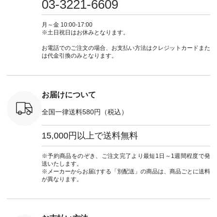
03-3221-6609
 注文番号：
ピ #夏コーデ
ラン」で 注文番号や
#大人女子 #スカー
#大人女子 
-31607 ]
#andyarn #アンドヤ
商品名を検索してみ
ト #フレアスカート
シャツコー
ミニウォレ
ーン #オリジナルブ
てくださいね。
#チェック柄 #ター
ルシャツ 
月～金 10:00-17:00
790（税込）
ランド #natulan #ナ
#lifewear #fashion
タンチェック #秋色
シャツ #
※土日祝日はお休みとなります。
号：NCO-
チュラン
#natulan #今日のコ
#夏コーデ #Lintu
ャツコーデ
] ■ラテ
#natulan_official.
ーデ #コーディネー
Laulu #リントゥラウ
デ #HEAV
お電話でのご注文の場合、お支払い方法はクレジットカードまた
トート
ト #ファッション #
ル #オリジナルブラ
ブンリー #natulan #
は代金引換のみとなります。
0（税込） [
ナチュラル #日々の
ンド #natulan #ナチ
ナチ
：NCO-
暮らし #暮らしを楽
ュラン
#natulan_of
] ■キー
しむ #シンプルライ
#natulan_official.
,970（税
フ #シンプルコーデ
注文番号：
#大人女子 #フォー
お届けについて
00150 ] -
マル #ブラックフォ
------------
ーマル #ジャケット
全国一律送料580円（税込）
#ワンピース #冠婚
タップ ま
葬祭 #Luunamiu #ル
フィール
ウナミウ #オリジナ
15,000円以上で送料無料
_official）
ルブランド #natulan
チュ
#ナチュラン
注文番号や
#natulan_official.
※予約商品をのぞき、ご注文完了より最短1日～1週間程度で発
検索してみ
送いたします。
さいね。
※メーカーからお届けする「別配送」の商品は、商品ごとに送料
 #fashion
が異なります。
n #今日のコ
ーディネー
ッション #
 #日々の
暮らしを楽