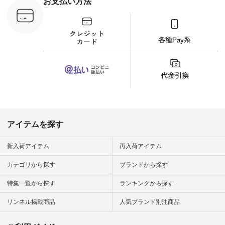
お支払い方法
ンプルライ
プルコーデ
#猫 #猫グ
界猫の日 #
財布 #ポー
カップ #猫
松尾ミユキ
o #アオネコ
n #ナチュラ
official.
アイテムを探す
新入荷アイテム
再入荷アイテム
カテゴリから探す
ブランドから探す
特集一覧から探す
ランキングから探す
リンネル掲載商品
人気ブランド別注商品