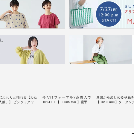
にふわりと揺れる【わた
今だけフォーマル2点購入で
真夏から楽しめる秋色
人服。】 ピンタックワン
10%OFF【 Luuna miu 】慶弔両
【Lintu Laulu】タータ
ンピースス
用ノーカラージャケット ・ 身に
ギャザースカート ・ ゆったりと
を楽しめるのは、 夏のお
纏うだけでほっとする着心地を
した着心地の大人の日
味。 今回ご紹介す
大切にした フォーマル服のオリ
案する、 ナチュランオ
 袖を通すだけでちょっと
ジナルブランド「 Luuna miu 」
ブランド「 Lintu Laulu
り、 見た目にも涼し気な
から、 新たにフォーマルジャケ
季節をまたいで穿ける
常から夏休みの
ットが仲間入り。 ワンピースと
スカートが新登場。 真夏にうれ