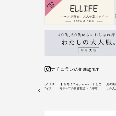
ナチュランのInstagram
sta-
＼今週の新着をおさらい／ ナチ
【 松尾ミユキ／aoneco 】ねこ
夏の風
予約販売
ュランからお届けしたアイテム
モチーフの新作雑貨 ・ 8月8日の
しの大
から スタッフが気になるものを
「世界猫の日」を前に、 愛らし
ピース ・ 軽やかなワ
一部カ
ピックアップ👆 ・ [ This week's
いネコモチーフのアイテムを特
タイル
 15周
NEW ARRIVAL ] // 2026/07/26 -
集。 ナチュランでも人気の
しゃれの醍醐
たく
2026/08/01 // ✨✨ナチュラン15周
「m.m（松尾ミユキ）」と
るのは
 この
年記念✨✨ 8月より、12,000円
「aoneco」から、 持っているだ
ひんや
しまし
（税込）以上ご購入いただいた
けで気分が上がる バッグや雑貨
ワンピース。 日