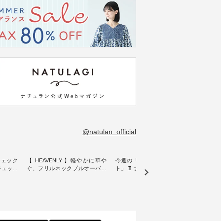
@natulan_official
チェック
【 HEAVENLY 】軽やかに華や
今週の「スタッフコーディネー
&yarn
ンチェック
ぐ、フリルネックプルオーバー
ト」👖 ナチュランスタッフのリ
プルオ
・ 天然素材を生かしたナチュラ
アルなコーディネートをご紹介
・ ナチュランオリジナルブラン
常着を提
ルスタイルで人気の
します♪ 今回は、8/1に再入荷
ド「&
リジナル
「HEAVENLY」から、 新作プル
し、 すでに残りわずかとなって
周年を迎
 」から、
オーバーが届きました。 ほんの
いる大人気の ナチュラン15周年
トを着
チェック
り透け感のある涼やかな生地
記念アイテム 「もっと選べるリ
るイ
に、 ふんわりとしたフリルをあ
ネンのよくばりパンツ」 をスタ
客様の