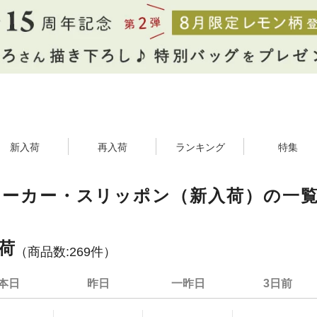
新入荷
再入荷
ランキング
特集
ニーカー・スリッポン（新入荷）の一
荷
（商品数:
269
件）
本日
昨日
一昨日
3日前