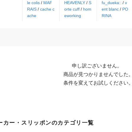
le colis
/
MAF
HEAVENLY
/
S
fu_dueka::
/
v
RAIS
/
cache c
orte cuff
/
hom
ent blanc
/
PO
ache
eworking
RINA
申し訳ございません。

  商品が見つかりませんでした。

  条件を変えてお試しください
ーカー・スリッポンのカテゴリ一覧