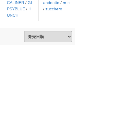
CALINER
/
GI
andeotte
/
m.n
PSYBLUE
/
H
/
zucchero
UNCH
。