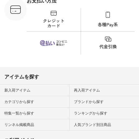
お支払い方法
が、 きれいめにもマ
ッチするという意外
な一面を発見できま
した！ 腰周りが気に
なってスカートをは
くことが多いのです
が、 これなら自然に
体型もカバーしてく
れるので スカート派
の方にもおすすめし
たい一本です。 -----
------------------------
▶️商品詳細やお買い
物は写真のタグをタ
ップ またはプロフィ
アイテムを探す
ール
（@natulan_official）
から 「ナチュラン」
新入荷アイテム
再入荷アイテム
のサイトにアクセス
して 注文番号や商品
カテゴリから探す
ブランドから探す
名を検索してみてく
ださいね。 #lifewear
特集一覧から探す
ランキングから探す
#fashion #natulan #
今日のコーデ #コー
ディネート #ファッ
リンネル掲載商品
人気ブランド別注商品
ション #ナチュラル
#ナチュラン #日々
の暮らし #暮らしを