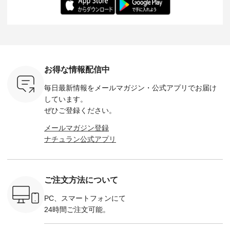
：165cm
にも心地よく、 単品
身長：164cm --------
いね。 ＝＝＝＝＝＝
のサロペッ
------------
でもセットアップで
---------------------
＝＝＝＝＝
ルー・ピ
-----------
も楽しめる2つのア
HEAVENLY -----------
8/10（月）AM9:59ま
ックのプ
----- ■ボ
イテムです。 --------
------------------ ■チ
で🎫 ＼涼しいリネン
を組み合わ
ゴイージー
--------------------- so
ェックシャーリング
服ウィーク開催中⏰
6セット
1,550（税
-------------------------
フリルネックプルオ
／ 対象のリネン
す。 販売は8月10日
ーキ ・ブ
---- ■コットンリネ
ーバー ¥12,650（税
100％アイテムを合
までの期
ベージュ [
ンパナマクロス
込） ・ホワイト×ブ
計5,000円以上ご購
す。 ぜひ
お得な情報配信中
：UNL-
2wayTラインブラウ
ラック ・ネイビー
入いただくと 使える
覧ください。 
------
ス ¥7,590（税込）
・オフ [ 注文番号：
【送料無料】クーポ
身長：160c
毎日最新情報をメールマガジン・
公式アプリでお届け
-------- ▶️
・グレー ・タータン
DLW-263T-30714 ] --
ンをプレゼント中◎
-------------
は写真のタ
チェック ・ナチュラ
-------------------------
＝＝＝＝＝＝＝＝＝
---- &yarn 
しています。
 またはプ
ル ・チャコール [ 注
-- ▶️ お買い物は写真
＝＝ ▼今週の「スタ
---------------
ぜひご登録ください。
ィール
文番号：CSO-263T-
のタグをタップ また
ッフコーディネー
わず決ま
_official）
31348 ] ■コットンリ
はプロフィール
ト」着用アイテム ■
ーT×サロ
メールマガジン登録
チュ
ネンパナマクロス
（@natulan_official）
もっと選べるリネン
ト ¥19,
ナチュラン公式アプリ
注文番号や
イージーテーパード
からどうぞ 「ナチュ
のよくばりパンツ
＜8月10日 
検索してみ
パンツ ¥7,590（税
ラン」で 注文番号や
¥9,900（税込） ・モ
で上記【1
さいね。
込） ・グレー ・タ
商品名を検索してみ
モ ・コーヒー ・ク
タイムセ
 #fashion
ータンチェック ・ナ
てくださいね。
ロマメ [ 注文番号：
・ブルー
n #今日のコ
チュラル ・チャコー
#lifewear #fashion
IIR-262P-29223 ] ----
ル ・ピン
ご注文方法について
ーディネー
ル [ 注文番号：
#natulan #今日のコ
-------------------------
ラル ・ブ
ッション #
CSO-263P-31349 ] -
ーデ #コーディネー
①スタッフ：koishi /
チュラル 
 #日々の
-------------------------
ト #ファッション #
身長155cm ▼スタッ
ブラック 
PC、スマートフォンにて
暮らしを楽
--- ▶️ お買い物は写
ナチュラル #日々の
フコメント 上ほどよ
ブラック 
24時間ご注文可能。
ンプルライ
真のタグをタップ ま
暮らし #暮らしを楽
い厚みのリネンで軽
×ブラック
プルコーデ
たはプロフィール
しむ #シンプルライ
いのに透けないのは
号：MTO
 #パンツ
（@natulan_official）
フ #シンプルコーデ
嬉しいです。 暑い夏
31965 ] ---------------