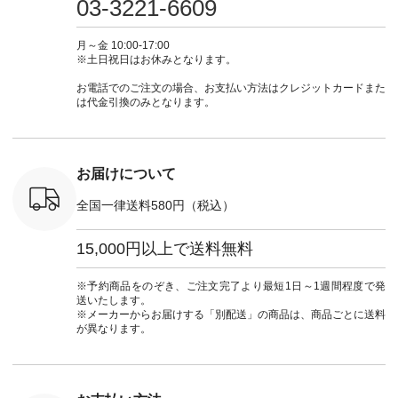
03-3221-6609
カーゴパン
からどうぞ 「ナチュ
#大人女子 #シャツ #
もこれだったら涼し
-------------- ▶️
ゴパンツコ
ラン」で 注文番号や
シャツコーデ #フリ
く過ごせますね♪ ピ
い物は写
夏コーデ
商品名を検索してみ
ルシャツ #チェック
ンク×ピンクの組み
タップ ま
月～金 10:00-17:00
 #アンプル
てくださいね。
シャツ #チェックシ
合わせにしたかった
ィ
※土日祝日はお休みとなります。
n #ナチュラ
#lifewear #fashion
ャツコーデ #夏コー
ので、 ピンクのボー
（@natulan
official.
#natulan #今日のコ
デ #HEAVENLY #ヘ
ダーをシアーブラウ
からどうぞ 「ナ
お電話でのご注文の場合、お支払い方法はクレジットカードまた
ーデ #コーディネー
ブンリー #natulan #
スのインナーに合わ
ラン」で 
は代金引換のみとなります。
ト #ファッション #
ナチュラン
せてみました。 -----
商品名を
ナチュラル #日々の
#natulan_official.
------------------------
てくだ
暮らし #暮らしを楽
②スタッフ：sk / 身
#lifewear
しむ #シンプルライ
長150cm ▼スタッフ
#natula
フ #シンプルコーデ
コメント ウエストが
ーデ #コ
お届けについて
#大人女子 #ブラウ
ゴムでしっかりと留
ト #ファ
ス #パンツ #コット
まっているので、 安
ナチュラル
全国一律送料580円（税込）
ンリネン #パマナク
心してはくことがで
暮らし #
ロス #パマナ織り #
きます♪ ボトムスが
しむ #シ
セットアップ #涼コ
ちょっと暗い色味な
フ #シン
15,000円以上で送料無料
ーデ #夏コーデ #so
のでトップスは明る
#大人女子
#エスオー #natulan
い色を。 シンプルに
ットコーデ
#ナチュラン
なりすぎないよう
ーコーデ 
※予約商品をのぞき、ご注文完了より最短1日～1週間程度で発
#natulan_official.
に、 ビスチェを重ね
ト #サロ
送いたします。
てトレンド感をプラ
ツ #ボー
※メーカーからお届けする「別配送」の商品は、商品ごとに送料
スしました。 --------
#夏コーデ #
が異なります。
--------------------- ③
#アン
スタッフ：uruma /
#natula
身長160cm ▼スタッ
ン #natulan_
フコメント カジュア
ルなイメージでした