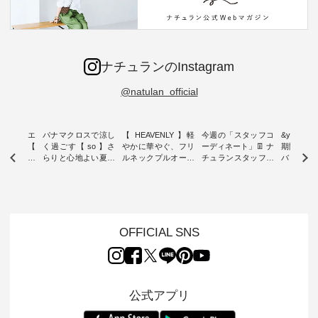
ナチュランのInstagram
@natulan_official
ーブシルエ
パナマクロスで涼し
【 HEAVENLY 】軽
今週の「スタッフコ
&yarn 9th
効いた【
く過ごす【 so 】さ
やかに華やぐ、フリ
ーディネート」👖 ナ
期間限定 
 】ボールカ
らりと心地よい夏コ
ルネックプルオーバ
チュランスタッフの
バー×サ
ジーパンツ
ーデ ・ 毎日の“とっ
ー ・ 天然素材を生
リアルなコーディネ
ット ・ ナチュラン
ても”になれる、 ス
かしたナチュラルス
ートをご紹介します
オリジナ
ルな服を提
タンダードな服を提
タイルで人気の
♪ 今回は、8/1に再入
「&yarn
NPLE 」
案する「so（エスオ
「HEAVENLY」か
荷し、 すでに残りわ
げさまで
やかなはき
ー）」。 今回は、独
ら、 新作プルオーバ
ずかとなっている大
えました。 「サ
れいなシル
特の凹凸と軽やかな
ーが届きました。 ほ
人気の ナチュラン
ットを着
OFFICIAL SNS
両立した、
風合いを持つ パナマ
んのり透け感のある
15周年記念アイテム
れど、 合
ーゴイージ
織で仕立てた、
涼やかな生地に、 ふ
「もっと選べるリネ
ナーが難
のご紹介。
2wayブラウスとイ
んわりとしたフリル
ンのよくばりパン
うお客様
るコットン
ージーテーパードパ
をあしらった襟元が
ツ」 をスタッフが着
えして、 
体的なフォ
ンツをご紹介しま
印象的。 シンプルな
用してみました🌿 身
ンサロペ
公式アプリ
、 カジュ
す。 コットンリネン
装いに、 さりげない
長ごとのサイズ感や
ダープル
らも大人ら
のさらりとした肌ざ
華やぎを添えてくれ
着用感など、 ぜひ参
セットでご
テムです。
わりで、 汗ばむ季節
る一枚です。 モデル
考にしてみてくださ
チュラル