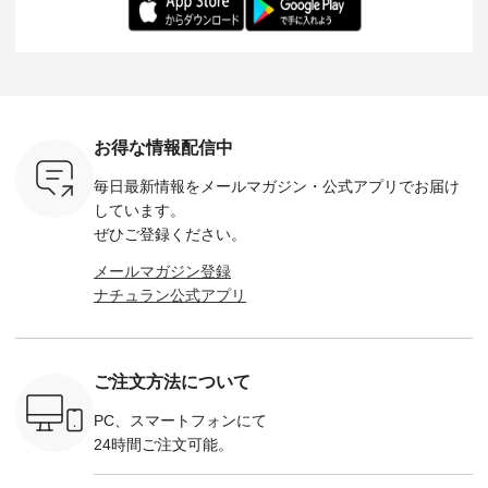
：165cm
にも心地よく、 単品
身長：164cm --------
いね。 ＝＝＝＝＝＝
のサロペッ
------------
でもセットアップで
---------------------
＝＝＝＝＝
ルー・ピ
-----------
も楽しめる2つのア
HEAVENLY -----------
8/10（月）AM9:59ま
ックのプ
----- ■ボ
イテムです。 --------
------------------ ■チ
で🎫 ＼涼しいリネン
を組み合わ
ゴイージー
--------------------- so
ェックシャーリング
服ウィーク開催中⏰
6セット
1,550（税
-------------------------
フリルネックプルオ
／ 対象のリネン
す。 販売は8月10日
ーキ ・ブ
---- ■コットンリネ
ーバー ¥12,650（税
100％アイテムを合
までの期
ベージュ [
ンパナマクロス
込） ・ホワイト×ブ
計5,000円以上ご購
す。 ぜひ
お得な情報配信中
：UNL-
2wayTラインブラウ
ラック ・ネイビー
入いただくと 使える
覧ください。 
------
ス ¥7,590（税込）
・オフ [ 注文番号：
【送料無料】クーポ
身長：160c
毎日最新情報をメールマガジン・
公式アプリでお届け
-------- ▶️
・グレー ・タータン
DLW-263T-30714 ] --
ンをプレゼント中◎
-------------
は写真のタ
チェック ・ナチュラ
-------------------------
＝＝＝＝＝＝＝＝＝
---- &yarn 
しています。
 またはプ
ル ・チャコール [ 注
-- ▶️ お買い物は写真
＝＝ ▼今週の「スタ
---------------
ぜひご登録ください。
ィール
文番号：CSO-263T-
のタグをタップ また
ッフコーディネー
わず決ま
_official）
31348 ] ■コットンリ
はプロフィール
ト」着用アイテム ■
ーT×サロ
メールマガジン登録
チュ
ネンパナマクロス
（@natulan_official）
もっと選べるリネン
ト ¥19,
ナチュラン公式アプリ
注文番号や
イージーテーパード
からどうぞ 「ナチュ
のよくばりパンツ
＜8月10日 
検索してみ
パンツ ¥7,590（税
ラン」で 注文番号や
¥9,900（税込） ・モ
で上記【1
さいね。
込） ・グレー ・タ
商品名を検索してみ
モ ・コーヒー ・ク
タイムセ
 #fashion
ータンチェック ・ナ
てくださいね。
ロマメ [ 注文番号：
・ブルー
n #今日のコ
チュラル ・チャコー
#lifewear #fashion
IIR-262P-29223 ] ----
ル ・ピン
ご注文方法について
ーディネー
ル [ 注文番号：
#natulan #今日のコ
-------------------------
ラル ・ブ
ッション #
CSO-263P-31349 ] -
ーデ #コーディネー
①スタッフ：koishi /
チュラル 
 #日々の
-------------------------
ト #ファッション #
身長155cm ▼スタッ
ブラック 
PC、スマートフォンにて
暮らしを楽
--- ▶️ お買い物は写
ナチュラル #日々の
フコメント 上ほどよ
ブラック 
24時間ご注文可能。
ンプルライ
真のタグをタップ ま
暮らし #暮らしを楽
い厚みのリネンで軽
×ブラック
プルコーデ
たはプロフィール
しむ #シンプルライ
いのに透けないのは
号：MTO
 #パンツ
（@natulan_official）
フ #シンプルコーデ
嬉しいです。 暑い夏
31965 ] ---------------