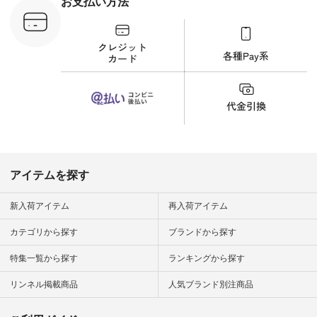
お支払い方法
が、 きれいめにもマ
ッチするという意外
な一面を発見できま
した！ 腰周りが気に
なってスカートをは
くことが多いのです
が、 これなら自然に
体型もカバーしてく
れるので スカート派
の方にもおすすめし
たい一本です。 -----
------------------------
▶️商品詳細やお買い
物は写真のタグをタ
ップ またはプロフィ
アイテムを探す
ール
（@natulan_official）
から 「ナチュラン」
新入荷アイテム
再入荷アイテム
のサイトにアクセス
して 注文番号や商品
カテゴリから探す
ブランドから探す
名を検索してみてく
ださいね。 #lifewear
特集一覧から探す
ランキングから探す
#fashion #natulan #
今日のコーデ #コー
ディネート #ファッ
リンネル掲載商品
人気ブランド別注商品
ション #ナチュラル
#ナチュラン #日々
の暮らし #暮らしを