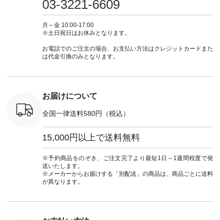
03-3221-6609
カーゴパン
からどうぞ 「ナチュ
#大人女子 #シャツ #
もこれだったら涼し
-------------- ▶️
ゴパンツコ
ラン」で 注文番号や
シャツコーデ #フリ
く過ごせますね♪ ピ
い物は写
夏コーデ
商品名を検索してみ
ルシャツ #チェック
ンク×ピンクの組み
タップ ま
月～金 10:00-17:00
 #アンプル
てくださいね。
シャツ #チェックシ
合わせにしたかった
ィ
※土日祝日はお休みとなります。
n #ナチュラ
#lifewear #fashion
ャツコーデ #夏コー
ので、 ピンクのボー
（@natulan
official.
#natulan #今日のコ
デ #HEAVENLY #ヘ
ダーをシアーブラウ
からどうぞ 「ナ
お電話でのご注文の場合、お支払い方法はクレジットカードまた
ーデ #コーディネー
ブンリー #natulan #
スのインナーに合わ
ラン」で 
は代金引換のみとなります。
ト #ファッション #
ナチュラン
せてみました。 -----
商品名を
ナチュラル #日々の
#natulan_official.
------------------------
てくだ
暮らし #暮らしを楽
②スタッフ：sk / 身
#lifewear
しむ #シンプルライ
長150cm ▼スタッフ
#natula
フ #シンプルコーデ
コメント ウエストが
ーデ #コ
お届けについて
#大人女子 #ブラウ
ゴムでしっかりと留
ト #ファ
ス #パンツ #コット
まっているので、 安
ナチュラル
全国一律送料580円（税込）
ンリネン #パマナク
心してはくことがで
暮らし #
ロス #パマナ織り #
きます♪ ボトムスが
しむ #シ
セットアップ #涼コ
ちょっと暗い色味な
フ #シン
15,000円以上で送料無料
ーデ #夏コーデ #so
のでトップスは明る
#大人女子
#エスオー #natulan
い色を。 シンプルに
ットコーデ
#ナチュラン
なりすぎないよう
ーコーデ 
※予約商品をのぞき、ご注文完了より最短1日～1週間程度で発
#natulan_official.
に、 ビスチェを重ね
ト #サロ
送いたします。
てトレンド感をプラ
ツ #ボー
※メーカーからお届けする「別配送」の商品は、商品ごとに送料
スしました。 --------
#夏コーデ #
が異なります。
--------------------- ③
#アン
スタッフ：uruma /
#natula
身長160cm ▼スタッ
ン #natulan_
フコメント カジュア
ルなイメージでした