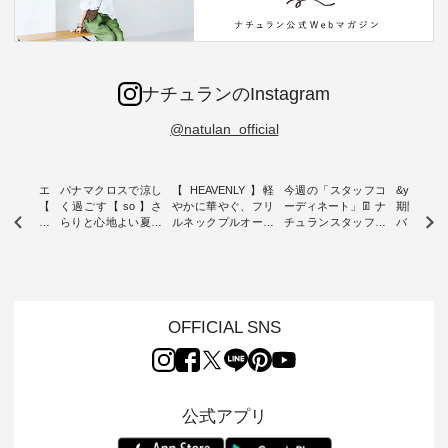
ナチュランのInstagram
@natulan_official
ーブシルエ
パナマクロスで涼し
【 HEAVENLY 】軽
今週の「スタッフコ
&yarn 9th
効いた【
く過ごす【 so 】さ
やかに華やぐ、フリ
ーディネート」👖 ナ
期間限定 
 】ボールカ
らりと心地よい夏コ
ルネックプルオーバ
チュランスタッフの
バー×サ
ジーパンツ
ーデ ・ 毎日の“とっ
ー ・ 天然素材を生
リアルなコーディネ
ット ・ ナチュラン
ても”になれる、 ス
かしたナチュラルス
ートをご紹介します
オリジナ
ルな服を提
タンダードな服を提
タイルで人気の
♪ 今回は、8/1に再入
「&yarn
NPLE 」
案する「so（エスオ
「HEAVENLY」か
荷し、 すでに残りわ
げさまで
やかなはき
ー）」。 今回は、独
ら、 新作プルオーバ
ずかとなっている大
えました。 「サ
れいなシル
特の凹凸と軽やかな
ーが届きました。 ほ
人気の ナチュラン
ットを着
OFFICIAL SNS
両立した、
風合いを持つ パナマ
んのり透け感のある
15周年記念アイテム
れど、 合
ーゴイージ
織で仕立てた、
涼やかな生地に、 ふ
「もっと選べるリネ
ナーが難
のご紹介。
2wayブラウスとイ
んわりとしたフリル
ンのよくばりパン
うお客様
るコットン
ージーテーパードパ
をあしらった襟元が
ツ」 をスタッフが着
えして、 
体的なフォ
ンツをご紹介しま
印象的。 シンプルな
用してみました🌿 身
ンサロペ
公式アプリ
、 カジュ
す。 コットンリネン
装いに、 さりげない
長ごとのサイズ感や
ダープル
らも大人ら
のさらりとした肌ざ
華やぎを添えてくれ
着用感など、 ぜひ参
セットでご
テムです。
わりで、 汗ばむ季節
る一枚です。 モデル
考にしてみてくださ
チュラル