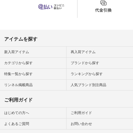
チュラン」
#aoneco #アオネコ
にアクセス
#natulan #ナチュラ
番号や商品
ン #natulan_official.
してみてく
ar
#natulan #
デ #コー
 #ファッ
アイテムを探す
ナチュラル
ン #日々
#暮らしを
新入荷アイテム
再入荷アイテム
シンプルラ
ンプルコー
カテゴリから探す
ブランドから探す
女子 #夏コ
夏コーデ #
特集一覧から探す
ランキングから探す
#コーデ #
ネン
ficial.
リンネル掲載商品
人気ブランド別注商品
ご利用ガイド
はじめての方へ
ご利用ガイド
よくあるご質問
お問い合わせ