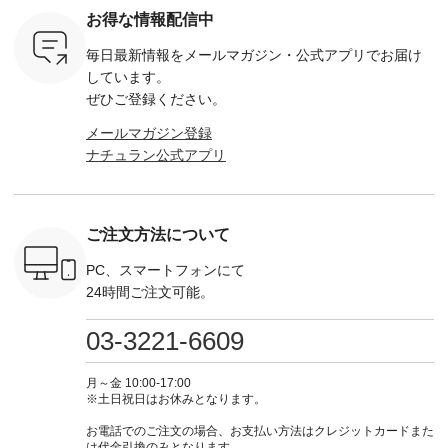
を計画され
キ キャットヘアク
注文番号：DCO-
ーマルジャケット
¥9,900
お得な情報配信中
も多いかと
リップ ¥1,320（税
264W-30707 ] -------
¥16,500（税込） [
ッド系 ・
は、
込） ・Noisettes ・
---------------------- ▶️
注文番号：KOA-
[ 注文番
毎日最新情報をメールマガジン・
公式アプリでお届け
のこれから
Pepper ・Chloe [ 注
お買い物は写真のタ
262O-31095 ] ■【慶
263S-27183 ] --
な 涼し気
文番号：EMW-
グをタップ またはプ
弔両用】大切な日の
-------------
しています。
アップやワ
262A-31375 ] ■松尾
ロフィール
ボタンフレアワンピ
お買い物
ぜひご登録ください。
、ブラウス
ミユキ キャットハ
（@natulan_official）
ース ¥18,700（税
グをタップ
！ そし
ンドルマグ ¥
からどうぞ 「ナチュ
込） [ 注文番号：
ロフ
メールマガジン登録
気「よくば
¥1,650（税込） ・
ラン」で 注文番号や
KOA-252W-22368 ]
（@natulan
ナチュラン公式アプリ
」予約販売
Pumpkin ・Noisettes
商品名を検索してみ
■【慶弔両用】大切
からどうぞ 「ナ
トしていま
・Pepper ・Chloe [
てくださいね。
な日のボウタイAラ
ラン」で 
逃しなく！
注文番号：EMW-
#lifewear #fashion
インワンピース
商品名を
------------
262K-31378 ] --------
#natulan #今日のコ
¥18,700（税込） [
てくだ
---------------------
ーデ #コーディネー
注文番号：KOA-
#lifewear
ご注文方法について
----------
aoneco ---------------
ト #ファッション #
252W-22369 ] -------
#natula
枚目
-------------- ■がま口
ナチュラル #日々の
---------------------- ▶️
ーデ #コ
 ■ista-
ロングウォレット
暮らし #暮らしを楽
お買い物は写真のタ
ト #ファ
PC、スマートフォンにて
っと選べるリ
¥19,690（税込） ・
しむ #シンプルライ
グをタップ またはプ
ナチュラル
24時間ご注文可能。
くばりパン
グレージュ ・ブルー
フ #シンプルコーデ
ロフィール
暮らし #
0（税込） [
グリーン ・ミモザイ
#大人女子 #ワンピ
（@natulan_official）
しむ #シ
R-262P-
エロー ・シルエット
ース #デニム #デニ
からどうぞ 「ナチュ
フ #シン
03-3221-6609
ブルー [ 注文番号：
ムワンピ #別注 #夏
ラン」で 注文番号や
#大人女子
 ■so コ
NCO-262C-31607 ]
コーデ #D*g*y #ディ
商品名を検索してみ
ト #フレ
ネンパナマ
■がま口 ミニウォレ
ージーワイ #natulan
てくださいね。
#チェック
月～金 10:00-17:00
wayTライ
ット ¥9,790（税込）
#ナチュラン
#lifewear #fashion
タンチェッ
※土日祝日はお休みとなります。
ラウス
[ 注文番号：NCO-
#natulan_official.
#natulan #今日のコ
#夏コーデ 
税込） [ 注
242C-08057 ] ■ラテ
ーデ #コーディネー
Laulu 
お電話でのご注文の場合、お支払い方法はクレジットカードまた
O-263T-
ィストート
ト #ファッション #
ル #オリ
は代金引換のみとなります。