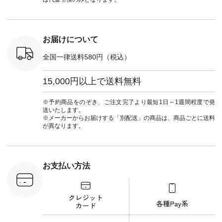
¥12,980（税込） [
ナチュラル #日々の
ンド #natulan #ナチ
マクロス
注文番号：NCO-
暮らし #暮らしを楽
ュ
テーパード
262B-31610 ] ■キー
しむ #シンプルライ
#natulan_of
,590（税
カバー ¥2,970（税
フ #シンプルコーデ
注文番号：
込） [ 注文番号：
#大人女子 #フォー
お届けについて
-31349 ]
NCO-222C-00150 ] -
マル #ブラックフォ
6枚目＞
-------------------------
ーマル #ジャケット
全国一律送料580円（税込）
 ピンタック
--- ▶️ お買い物は写
#ワンピース #冠婚
ピース
真のタグをタップ ま
葬祭 #Luunamiu #ル
0（税込） [
たはプロフィール
ウナミウ #オリジナ
15,000円以上で送料無料
：MTO-
（@natulan_official）
ルブランド #natulan
] ＜7～
からどうぞ 「ナチュ
#ナチュラン
UNPLE ボ
ラン」で 注文番号や
#natulan_official.
※予約商品をのぞき、ご注文完了より最短1日～1週間程度で発
ゴイージー
商品名を検索してみ
送いたします。
1,550（税
てくださいね。
※メーカーからお届けする「別配送」の商品は、商品ごとに送料
注文番号：
#lifewear #fashion
が異なります。
-18377 ]
#natulan #今日のコ
■Lintu
ーデ #コーディネー
立体フラワー
ト #ファッション #
ラウス
ナチュラル #日々の
税込） [ 注
暮らし #暮らしを楽
お支払い方法
C-263T-
しむ #シンプルライ
フ #シンプルコーデ
商品詳
#大人女子 #猫 #猫グ
い物は写真
ッズ #世界猫の日 #
ップ また
バッグ #財布 #ポー
フィール
チ #マグカップ #猫
_official）
雑貨 #松尾ミユキ