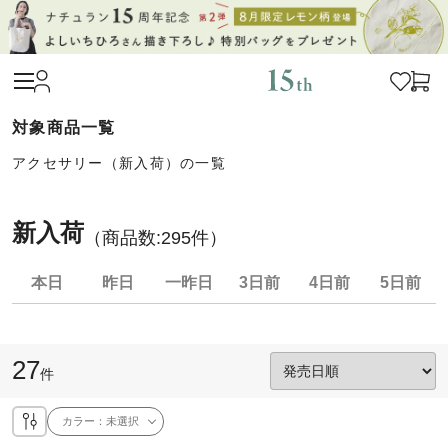
アクセサリー（新入荷）の一覧
新入荷
（商品数:
295
件）
本日
昨日
一昨日
3日前
4日前
5日前
27
件
カラー：
未選択