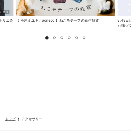
トリエ染
【 松尾ミユキ／aoneco 】ねこモチーフの新作雑貨
8月8
ム揃っ
トップ
アクセサリー