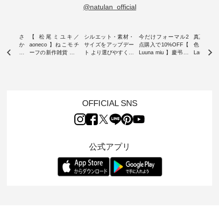
@natulan_official
新着をおさ
【 松尾ミユキ／
シルエット・素材・
今だけフォーマル2
真夏から
チュランか
aoneco 】ねこモチ
サイズをアップデー
点購入で10%OFF【
色チェック
したアイテ
ーフの新作雑貨 ・ 8
ト より選びやすく【
Luuna miu 】慶弔両
Laulu
タッフが気
月8日の「世界猫の
D*g*y 】別注リブデ
用ノーカラージャケ
ェックギ
のをピック
日」を前に、 愛らし
ニムワンピース ・
ット ・ 身に纏うだ
ート ・ ゆったりと
s
いネコモチーフのア
心地よく着られるデ
けでほっとする着心
した着心
s NEW
イテムを特集。 ナチ
イリーウェアが人気
地を大切にした フォ
日常着を
L ] //
ュランでも人気の
の 「D*g*y」 より、
ーマル服のオリジナ
ナチュラ
7/26 -
「m.m（松尾ミユ
毎年大人気のナチュ
ルブランド「 Luuna
ルブランド「
OFFICIAL SNS
/ ✨✨ナ
キ）」と
ラン別注 リブデニム
miu 」から、 新たに
Laulu 
5周年記念
「aoneco」から、
ワンピースが登場。
フォーマルジャケッ
をまたい
月より、
持っているだけで気
シルエットや素材を
トが仲間入り。 ワン
ェックス
円（税込）以
分が上がる バッグや
見直し、 さらに魅力
ピースとのバランス
登場。 真夏にうれし
いただいた
雑貨をご紹介しま
的になったアイテム
を考え、 丈感やシル
い涼やかさ
公式アプリ
人気イラス
す。 -------------------
を 詳しくご紹介いた
エット、着心地まで
先取りで
ー、よしい
---------- 松尾ミユキ
します。 モデル身
丁寧に設計。 特別な
いた色合
ろさん
-------------------------
長：164cm / 着用サ
日を心地よく過ごせ
えたアイテ
ochop2）
---- ■松尾ミユキ
イズ：PLUS ---------
る一着に仕上げまし
しくご紹
し 【第2
シアーバッグ
--------------------
た。 モデル身長：
モデル身長
ン柄コット
¥3,080（税込） ・
D*g*y -----------------
164cm ----------------
-------------
をプレゼン
Momo ・Leo ・
------------ ■リブ使い
------------- Luuna
---- Lintu L
にな
Maron ・Stella [ 注文
デニムワンピース
miu --------------------
-------------
 旅行や帰
番号：EMW-263B-
¥9,680（税込） ・ネ
--------- ■【慶弔両
タータン
ャーなど楽
31376 ] ■松尾ミユ
イビー ・ブラック [
用】ノーカラーフォ
ャザー