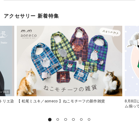
アクセサリー 新着特集
トリエ染
【 松尾ミユキ／aoneco 】ねこモチーフの新作雑貨
8月8
ム揃っ