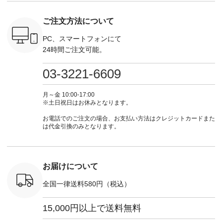
------------
262K-31378 ] --------
#natulan #今日のコ
¥18,700（税込） [
てくだ
---------------------
ーデ #コーディネー
注文番号：KOA-
#lifewear
ご注文方法について
----------
aoneco ---------------
ト #ファッション #
252W-22369 ] -------
#natula
枚目
-------------- ■がま口
ナチュラル #日々の
---------------------- ▶️
ーデ #コ
 ■ista-
ロングウォレット
暮らし #暮らしを楽
お買い物は写真のタ
ト #ファ
PC、スマートフォンにて
っと選べるリ
¥19,690（税込） ・
しむ #シンプルライ
グをタップ またはプ
ナチュラル
24時間ご注文可能。
くばりパン
グレージュ ・ブルー
フ #シンプルコーデ
ロフィール
暮らし #
0（税込） [
グリーン ・ミモザイ
#大人女子 #ワンピ
（@natulan_official）
しむ #シ
R-262P-
エロー ・シルエット
ース #デニム #デニ
からどうぞ 「ナチュ
フ #シン
03-3221-6609
ブルー [ 注文番号：
ムワンピ #別注 #夏
ラン」で 注文番号や
#大人女子
 ■so コ
NCO-262C-31607 ]
コーデ #D*g*y #ディ
商品名を検索してみ
ト #フレ
ネンパナマ
■がま口 ミニウォレ
ージーワイ #natulan
てくださいね。
#チェック
月～金 10:00-17:00
wayTライ
ット ¥9,790（税込）
#ナチュラン
#lifewear #fashion
タンチェッ
※土日祝日はお休みとなります。
ラウス
[ 注文番号：NCO-
#natulan_official.
#natulan #今日のコ
#夏コーデ 
税込） [ 注
242C-08057 ] ■ラテ
ーデ #コーディネー
Laulu 
お電話でのご注文の場合、お支払い方法はクレジットカードまた
O-263T-
ィストート
ト #ファッション #
ル #オリ
は代金引換のみとなります。
¥12,980（税込） [
ナチュラル #日々の
ンド #natulan #ナチ
マクロス
注文番号：NCO-
暮らし #暮らしを楽
ュ
テーパード
262B-31610 ] ■キー
しむ #シンプルライ
#natulan_of
,590（税
カバー ¥2,970（税
フ #シンプルコーデ
注文番号：
込） [ 注文番号：
#大人女子 #フォー
お届けについて
-31349 ]
NCO-222C-00150 ] -
マル #ブラックフォ
6枚目＞
-------------------------
ーマル #ジャケット
全国一律送料580円（税込）
 ピンタック
--- ▶️ お買い物は写
#ワンピース #冠婚
ピース
真のタグをタップ ま
葬祭 #Luunamiu #ル
0（税込） [
たはプロフィール
ウナミウ #オリジナ
15,000円以上で送料無料
：MTO-
（@natulan_official）
ルブランド #natulan
] ＜7～
からどうぞ 「ナチュ
#ナチュラン