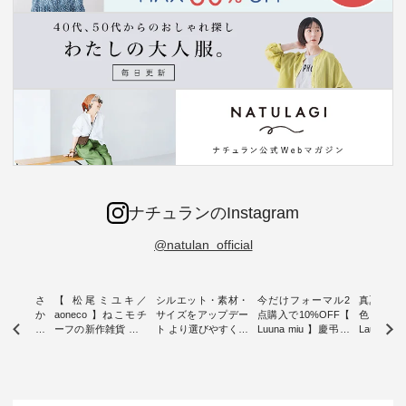
ナチュランのInstagram
@natulan_official
新着をおさ
【 松尾ミユキ／
シルエット・素材・
今だけフォーマル2
真夏から
チュランか
aoneco 】ねこモチ
サイズをアップデー
点購入で10%OFF【
色チェック
したアイテ
ーフの新作雑貨 ・ 8
ト より選びやすく【
Luuna miu 】慶弔両
Laulu
タッフが気
月8日の「世界猫の
D*g*y 】別注リブデ
用ノーカラージャケ
ェックギ
のをピック
日」を前に、 愛らし
ニムワンピース ・
ット ・ 身に纏うだ
ート ・ ゆったりと
s
いネコモチーフのア
心地よく着られるデ
けでほっとする着心
した着心
s NEW
イテムを特集。 ナチ
イリーウェアが人気
地を大切にした フォ
日常着を
L ] //
ュランでも人気の
の 「D*g*y」 より、
ーマル服のオリジナ
ナチュラ