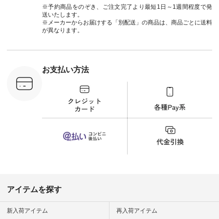
UNPLE ボ
ラン」で 注文番号や
#natulan_official.
※予約商品をのぞき、ご注文完了より最短1日～1週間程度で発
ゴイージー
商品名を検索してみ
送いたします。
1,550（税
てくださいね。
※メーカーからお届けする「別配送」の商品は、商品ごとに送料
注文番号：
#lifewear #fashion
が異なります。
-18377 ]
#natulan #今日のコ
■Lintu
ーデ #コーディネー
立体フラワー
ト #ファッション #
ラウス
ナチュラル #日々の
税込） [ 注
暮らし #暮らしを楽
お支払い方法
C-263T-
しむ #シンプルライ
フ #シンプルコーデ
商品詳
#大人女子 #猫 #猫グ
い物は写真
ッズ #世界猫の日 #
ップ また
バッグ #財布 #ポー
フィール
チ #マグカップ #猫
_official）
雑貨 #松尾ミユキ
チュラン」
#aoneco #アオネコ
にアクセス
#natulan #ナチュラ
番号や商品
ン #natulan_official.
してみてく
ar
#natulan #
デ #コー
 #ファッ
アイテムを探す
ナチュラル
ン #日々
#暮らしを
新入荷アイテム
再入荷アイテム
シンプルラ