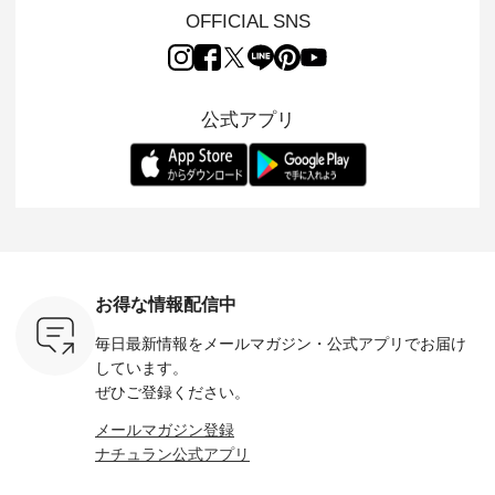
7/26 -
「m.m（松尾ミユ
毎年大人気のナチュ
ルブランド「 Luuna
ルブランド「
OFFICIAL SNS
/ ✨✨ナ
キ）」と
ラン別注 リブデニム
miu 」から、 新たに
Laulu 
5周年記念
「aoneco」から、
ワンピースが登場。
フォーマルジャケッ
をまたい
月より、
持っているだけで気
シルエットや素材を
トが仲間入り。 ワン
ェックス
円（税込）以
分が上がる バッグや
見直し、 さらに魅力
ピースとのバランス
登場。 真夏にうれし
いただいた
雑貨をご紹介しま
的になったアイテム
を考え、 丈感やシル
い涼やかさ
公式アプリ
人気イラス
す。 -------------------
を 詳しくご紹介いた
エット、着心地まで
先取りで
ー、よしい
---------- 松尾ミユキ
します。 モデル身
丁寧に設計。 特別な
いた色合
ろさん
-------------------------
長：164cm / 着用サ
日を心地よく過ごせ
えたアイテ
ochop2）
---- ■松尾ミユキ
イズ：PLUS ---------
る一着に仕上げまし
しくご紹
し 【第2
シアーバッグ
--------------------
た。 モデル身長：
モデル身長
ン柄コット
¥3,080（税込） ・
D*g*y -----------------
164cm ----------------
-------------
をプレゼン
Momo ・Leo ・
------------ ■リブ使い
------------- Luuna
---- Lintu L
にな
Maron ・Stella [ 注文
デニムワンピース
miu --------------------
-------------
 旅行や帰
番号：EMW-263B-
¥9,680（税込） ・ネ
--------- ■【慶弔両
タータン
ャーなど楽
31376 ] ■松尾ミユ
イビー ・ブラック [
用】ノーカラーフォ
ャザー
を計画され
キ キャットヘアク
注文番号：DCO-
ーマルジャケット
¥9,900
お得な情報配信中
も多いかと
リップ ¥1,320（税
264W-30707 ] -------
¥16,500（税込） [
ッド系 ・
は、
込） ・Noisettes ・
---------------------- ▶️
注文番号：KOA-
[ 注文番
毎日最新情報をメールマガジン・
公式アプリでお届け
のこれから
Pepper ・Chloe [ 注
お買い物は写真のタ
262O-31095 ] ■【慶
263S-27183 ] --
な 涼し気
文番号：EMW-
グをタップ またはプ
弔両用】大切な日の
-------------
しています。
アップやワ
262A-31375 ] ■松尾
ロフィール
ボタンフレアワンピ
お買い物
ぜひご登録ください。
、ブラウス
ミユキ キャットハ
（@natulan_official）
ース ¥18,700（税
グをタップ
！ そし
ンドルマグ ¥
からどうぞ 「ナチュ
込） [ 注文番号：
ロフ
メールマガジン登録
気「よくば
¥1,650（税込） ・
ラン」で 注文番号や
KOA-252W-22368 ]
（@natulan
ナチュラン公式アプリ
」予約販売
Pumpkin ・Noisettes
商品名を検索してみ
■【慶弔両用】大切
からどうぞ 「ナ
トしていま
・Pepper ・Chloe [
てくださいね。
な日のボウタイAラ
ラン」で 
逃しなく！
注文番号：EMW-
#lifewear #fashion
インワンピース
商品名を