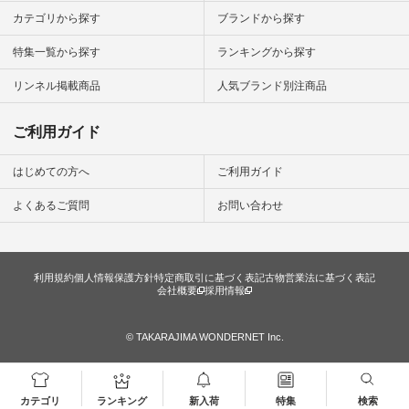
ンプルコー
カテゴリから探す
ブランドから探す
女子 #夏コ
夏コーデ #
特集一覧から探す
ランキングから探す
#コーデ #
ネン
ficial.
リンネル掲載商品
人気ブランド別注商品
ご利用ガイド
はじめての方へ
ご利用ガイド
よくあるご質問
お問い合わせ
利用規約
個人情報保護方針
特定商取引に基づく表記
古物営業法に基づく表記
会社概要
採用情報
© TAKARAJIMA WONDERNET Inc.
カテゴリ
ランキング
新入荷
特集
検索