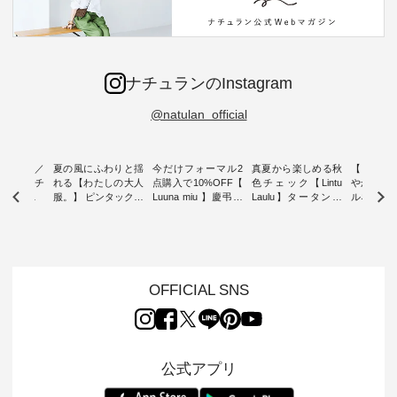
ナチュランのInstagram
@natulan_official
ミユキ／
夏の風にふわりと揺
今だけフォーマル2
真夏から楽しめる秋
【 HEAV
 】ねこモチ
れる【わたしの大人
点購入で10%OFF【
色チェック【Lintu
やかに華
雑貨 ・ 8
服。】 ピンタックワ
Luuna miu 】慶弔両
Laulu】タータンチ
ルネック
「世界猫の
ンピース ・ 軽やか
用ノーカラージャケ
ェックギャザースカ
ー ・ 天然素材を生
、 愛らし
なワンピーススタイ
ット ・ 身に纏うだ
ート ・ ゆったりと
かしたナ
チーフのア
ルを楽しめるのは、
けでほっとする着心
した着心地の大人の
タイル
。 ナチ
夏のおしゃれの醍醐
地を大切にした フォ
日常着を提案する、
「HEAV
も人気の
味。 今回ご紹介する
ーマル服のオリジナ
ナチュランオリジナ
ら、 新作
（松尾ミユ
のは 袖を通すだけで
ルブランド「 Luuna
ルブランド「 Lintu
ーが届きま
OFFICIAL SNS
」と
ちょっとひんやり、
miu 」から、 新たに
Laulu 」から、 季節
んのり透
co」から、
見た目にも涼し気な
フォーマルジャケッ
をまたいで穿けるチ
涼やかな生
るだけで気
ワンピース。 日常か
トが仲間入り。 ワン
ェックスカートが新
んわりと
 バッグや
ら夏休みのお出かけ
ピースとのバランス
登場。 真夏にうれし
をあしら
紹介しま
まで、 暑い夏にぴっ
を考え、 丈感やシル
い涼やかさと、 秋を
印象的。 
公式アプリ
たりの新作です。 モ
エット、着心地まで
先取りできる落ち着
装いに、 
-- 松尾ミユキ
デル身長：168cm --
丁寧に設計。 特別な
いた色合いを兼ね備
華やぎを
------------
-------------------------
日を心地よく過ごせ
えたアイテムを、 詳
る一枚です。 