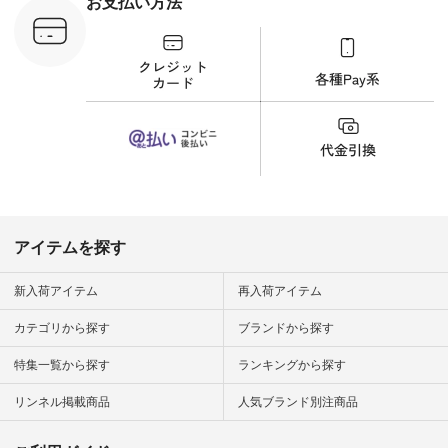
お支払い方法
ンプルライ
プルコーデ
#猫 #猫グ
界猫の日 #
財布 #ポー
カップ #猫
松尾ミユキ
o #アオネコ
n #ナチュラ
official.
アイテムを探す
新入荷アイテム
再入荷アイテム
カテゴリから探す
ブランドから探す
特集一覧から探す
ランキングから探す
リンネル掲載商品
人気ブランド別注商品