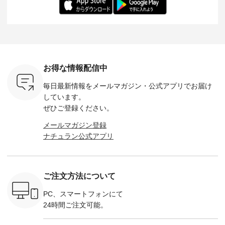
-- &yarn --------------
る一着に仕上げまし
しくご紹介します。
身長：164cm ---
バッグ
--------------- ■ピン
た。 モデル身長：
モデル身長：164cm
-------------
（税込） ・
タックワンピース
164cm ----------------
-------------------------
HEAVENLY -
・Leo ・
¥12,900（税込） ・
------------- Luuna
---- Lintu Laulu -------
-------------
ella [ 注文
ホワイト ・スモーク
miu --------------------
---------------------- ■
ェックシ
-263B-
ブルー ・ネイビー [
--------- ■【慶弔両
タータンチェックギ
フリルネ
注文番号：MTO-
用】ノーカラーフォ
ャザースカート
ーバー ¥1
ットヘアク
263W-29752 ] -------
ーマルジャケット
¥9,900（税込） ・レ
込） ・ホ
お得な情報配信中
,320（税
---------------------- ▶️
¥16,500（税込） [
ッド系 ・グリーン系
ラック 
settes ・
お買い物は写真のタ
注文番号：KOA-
[ 注文番号：MTO-
・オフ [
毎日最新情報をメールマガジン・
公式アプリでお届け
Chloe [ 注
グをタップ またはプ
262O-31095 ] ■【慶
263S-27183 ] --------
DLW-263T-3
EMW-
ロフィール
弔両用】大切な日の
--------------------- ▶️
-------------
しています。
] ■松尾
（@natulan_official）
ボタンフレアワンピ
お買い物は写真のタ
-- ▶️ お買い物は写真
ぜひご登録ください。
キャットハ
からどうぞ 「ナチュ
ース ¥18,700（税
グをタップ またはプ
のタグをタ
マグ ¥
ラン」で 注文番号や
込） [ 注文番号：
ロフィール
はプロ
メールマガジン登録
（税込） ・
商品名を検索してみ
KOA-252W-22368 ]
（@natulan_official）
（@natulan
ナチュラン公式アプリ
Noisettes
てくださいね。
■【慶弔両用】大切
からどうぞ 「ナチュ
からどうぞ 「ナ
・Chloe [
#lifewear #fashion
な日のボウタイAラ
ラン」で 注文番号や
ラン」で 
：EMW-
#natulan #今日のコ
インワンピース
商品名を検索してみ
商品名を
------
ーデ #コーディネー
¥18,700（税込） [
てくださいね。
てくだ
--------
ト #ファッション #
注文番号：KOA-
#lifewear #fashion
#lifewear
ご注文方法について
-----------
ナチュラル #日々の
252W-22369 ] -------
#natulan #今日のコ
#natula
がま口
暮らし #暮らしを楽
---------------------- ▶️
ーデ #コーディネー
ーデ #コ
ォレット
しむ #シンプルライ
お買い物は写真のタ
ト #ファッション #
ト #ファ
PC、スマートフォンにて
0（税込） ・
フ #シンプルコーデ
グをタップ またはプ
ナチュラル #日々の
ナチュラル
24時間ご注文可能。
 ・ブルー
#大人女子 #ワンピ
ロフィール
暮らし #暮らしを楽
暮らし #
・ミモザイ
ース #ピンタック #
（@natulan_official）
しむ #シンプルライ
しむ #シ
シルエット
涼やか素材 #夏ワン
からどうぞ 「ナチュ
フ #シンプルコーデ
フ #シン