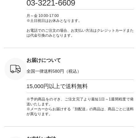
03-3221-6609
 注文番号：
ピ #夏コーデ
ラン」で 注文番号や
#大人女子 #スカー
#大人女子 
-31607 ]
#andyarn #アンドヤ
商品名を検索してみ
ト #フレアスカート
シャツコー
ミニウォレ
ーン #オリジナルブ
てくださいね。
#チェック柄 #ター
ルシャツ 
月～金 10:00-17:00
790（税込）
ランド #natulan #ナ
#lifewear #fashion
タンチェック #秋色
シャツ #
※土日祝日はお休みとなります。
号：NCO-
チュラン
#natulan #今日のコ
#夏コーデ #Lintu
ャツコーデ
] ■ラテ
#natulan_official.
ーデ #コーディネー
Laulu #リントゥラウ
デ #HEAV
お電話でのご注文の場合、お支払い方法はクレジットカードまた
トート
ト #ファッション #
ル #オリジナルブラ
ブンリー #natulan #
は代金引換のみとなります。
0（税込） [
ナチュラル #日々の
ンド #natulan #ナチ
ナチ
：NCO-
暮らし #暮らしを楽
ュラン
#natulan_of
] ■キー
しむ #シンプルライ
#natulan_official.
,970（税
フ #シンプルコーデ
注文番号：
#大人女子 #フォー
お届けについて
00150 ] -
マル #ブラックフォ
------------
ーマル #ジャケット
全国一律送料580円（税込）
#ワンピース #冠婚
タップ ま
葬祭 #Luunamiu #ル
フィール
ウナミウ #オリジナ
15,000円以上で送料無料
_official）
ルブランド #natulan
チュ
#ナチュラン
注文番号や
#natulan_official.
※予約商品をのぞき、ご注文完了より最短1日～1週間程度で発
検索してみ
送いたします。
さいね。
※メーカーからお届けする「別配送」の商品は、商品ごとに送料
 #fashion
が異なります。
n #今日のコ
ーディネー
ッション #
 #日々の
暮らしを楽