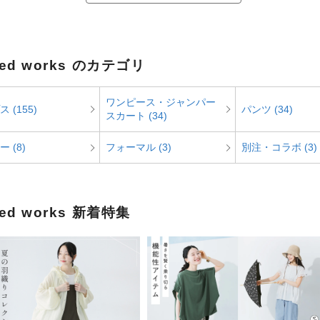
ined works のカテゴリ
ワンピース・ジャンパー
 (155)
パンツ (34)
スカート (34)
 (8)
フォーマル (3)
別注・コラボ (3)
ined works 新着特集