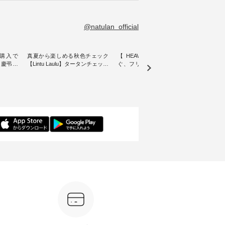
@natulan_official
購入で
真夏から楽しめる秋色チェック
【 HEAVENLY 】軽やかに華や
今週
 】慶弔両
【Lintu Laulu】タータンチェック
ぐ、フリルネックプルオーバー
ト」👖 ナチュランスタッフ
身に
ギャザースカート ・ ゆったりと
・ 天然素材を生かしたナチュラ
アル
着心地を
した着心地の大人の日常着を提
ルスタイルで人気の
します♪ 今回は、8/
服のオリ
案する、 ナチュランオリジナル
「HEAVENLY」から、 新作プル
し、 
miu 」
ブランド「 Lintu Laulu 」から、
オーバーが届きました。 ほんの
いる大
ルジャケ
季節をまたいで穿けるチェック
り透け感のある涼やかな生地
記念ア
スカートが新登場。 真夏にうれ
に、 ふんわりとしたフリルをあ
ネンの
感やシル
しい涼やかさと、 秋を先取りで
しらった襟元が印象的。 シンプ
ッフが
寧に設
きる落ち着いた色合いを兼ね備
ルな装いに、 さりげない華やぎ
ごと
えたアイテムを、 詳しくご紹介
を添えてくれる一枚です。 モデ
ぜひ
ル
します。 モデル身長：164cm ---
ル身長：164cm --------------------
ね。 ＝＝＝＝＝＝＝＝＝＝＝
-------------------------- Lintu Laulu
--------- HEAVENLY ----------------
8/10
---------
----------------------------- ■タータ
------------- ■チェックシャーリン
いリ
ンチェックギャザースカート
グフリルネックプルオーバー
対象の
ケット
¥9,900（税込） ・レッド系 ・グ
¥12,650（税込） ・ホワイト×ブ
計5,
注文番号：
リーン系 [ 注文番号：MTO-
ラック ・ネイビー ・オフ [ 注文
使え
263S-27183 ] -----------------------
番号：DLW-263T-30714 ] --------
プレゼ
フレアワ
------ ▶️ お買い物は写真のタグを
--------------------- ▶️ お買い物は
＝＝＝＝ ▼今週の「
 [ 注文
タップ またはプロフィール
写真のタグをタップ またはプロ
ーディ
【慶
（@natulan_official）からどうぞ
フィール（@natulan_official）か
もっ
タイAラ
「ナチュラン」で 注文番号や商
らどうぞ 「ナチュラン」で 注文
パンツ