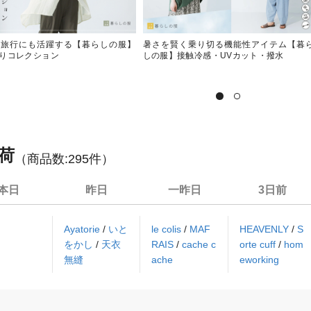
も旅行にも活躍する【暮らしの服】
暑さを賢く乗り切る機能性アイテム【暮
りコレクション
しの服】接触冷感・UVカット・撥水
荷
（商品数:
295
件）
本日
昨日
一昨日
3日前
Ayatorie
/
いと
le colis
/
MAF
HEAVENLY
/
S
をかし
/
天衣
RAIS
/
cache c
orte cuff
/
hom
無縫
ache
eworking