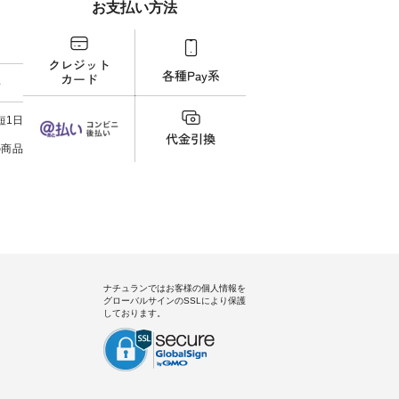
お支払い方法
00（税
品名を検索してみてください
番号や商品名を検索してみてく
・コー
252W-
ね。 #lifewear #fashion #natulan
ださいね。 #lifewear #fashion
号：IIR-262
#今日のコーデ #コーディネート
#natulan #今日のコーデ #コーデ
------
グをタッ
#ファッション #ナチュラル #
ィネート #ファッション #ナチュ
/ 身長155cm
ィール
日々の暮らし #暮らしを楽しむ #
ラル #日々の暮らし #暮らしを楽
ト 上
料
）からどうぞ
シンプルライフ #シンプルコー
しむ #シンプルライフ #シンプル
いの
番号や商
デ #大人女子 #スカート #フレア
コーデ #大人女子 #シャツ #シャ
す。 
ださい
スカート #チェック柄 #タータン
ツコーデ #フリルシャツ #チェッ
く過ご
短1日
チェック #秋色 #夏コーデ #Lintu
クシャツ #チェックシャツコー
の組
ィネート
Laulu #リントゥラウル #オリジ
デ #夏コーデ #HEAVENLY #ヘブ
で、 
の商品
ラル #
ナルブランド #natulan #ナチュ
ンリー #natulan #ナチュラン
ブラ
しむ #
ラン #natulan_official.
#natulan_official.
みました。 ------------
プルコー
--- 
 #ブラ
▼スタ
ト #ワ
ゴム
miu #
ので、
ルブラン
ます♪
色味
を。 
うに、
ナチュランではお客様の個人情報を
ド感をプラ
グローバルサインのSSLにより保護
-----
しております。
uruma 
コメン
でした
する
きまし
スカ