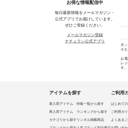
お得な情報配信中
#ナチュ
29223 ] -----------------------------
く！ ----------------------------- 今
--------
らしを楽
▶️ お買い物は写真のタグをタッ
週のご紹介アイテム ---------------
------------
毎日最新情報をメールマガジン・
シンプル
プ またはプロフィール
-------------- ＜1枚目右・2枚目＞
グウォレ
 #リネ
（@natulan_official）からどうぞ
■ista-ire もっと選べるリネンの
・グレ
公式アプリでお届けしています。
Vネック
「ナチュラン」で 注文番号や商
よくばりパンツ ¥9,900（税込）
・ミモ
ぜひご登録ください。
#ブルーウ
品名を検索してみてください
[ 注文番号：IIR-262P-29223 ] ＜
ブルー 
ね。 #lifewear #fashion #natulan
1枚目左・3～4枚目＞ ■so コッ
31607 ] ■がま口 ミニウォレッ
メールマガジン登録
#今日のコーデ #コーディネート
トンリネンパナマクロス
¥9,7
ナチュラン公式アプリ
#ファッション #ナチュラル #
2wayTラインブラウス
NCO-242C
月～金
日々の暮らし #暮らしを楽しむ #
¥7,590（税込） [ 注文番号：
ート ¥
※土
シンプルライフ #シンプルコー
CSO-263T-31348 ] コットンリネ
号：NCO-2
デ #大人女子 #パンツ #リネンパ
ンパナマクロス イージーテー
バー ¥
お電
ンツ #よくばりパンツ #テーパー
パードパンツ ¥7,590（税込） [
号：NCO-222
レジ
ドパンツ #限定カラー #再入荷
注文番号：CSO-263P-31349 ] ＜
-------------
す。
#15周年記念 #夏コーデ #ista-ire
5～6枚目＞ ■&yarn ピンタック
真のタ
#イスタイーレ #別注 #natulan #
ワンピース ¥12,900（税込） [ 注
ィール（@
ナチュラン #natulan_official.
文番号：MTO-263W-29752 ] ＜7
どうぞ 「ナチュラン」で 注文番
～8枚目＞ ■UNPLE ボールカー
号や商
ゴイージーパンツ ¥11,550（税
さいね。 #lifewe
込） [ 注文番号：UNL-254P-
#nat
アイテムを探す
ご利用
18377 ] ＜9枚目＞ ■Lintu Laulu
ィネー
立体フラワー刺繍ブラウス
ラル 
新入荷アイテム
特集一覧から探す
はじめての
¥8,800（税込） [ 注文番号：
しむ 
YCC-263T-30689 ] -----------------
コーデ 
再入荷アイテム
ランキングから探す
ご利用ガイ
------------ ▶️商品詳細やお買い物
#世界猫
は写真のタグをタップ またはプ
ーチ #
カテゴリから探す
リンネル掲載商品
よくあるご
ロフィール（@natulan_official）
ミユキ
ブランドから探す
人気ブランド別注商品
お問い合わ
から 「ナチュラン」のサイトに
#na