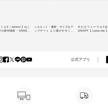
ミユキ／aoneco 】ねこ
シルエット・素材・サイズをア
今だけフォーマル2点
新作雑貨 ・ 8月8日の
ップデート より選びやすく【
10%OFF【 Luuna miu
猫の日」を前に、 愛らし
D*g*y 】別注リブデニムワンピ
用ノーカラージャケット ・ 
モチーフのアイテムを特
ース ・ 心地よく着られるデイリ
纏うだけでほっとする
ーウェアが人気の 「D*g*y」 よ
大切にした フォーマル
m（松尾ミユキ）」と
り、毎年大人気のナチュラン別
ジナルブランド「 Luuna 
eco」から、 持っているだ
注 リブデニムワンピースが登
から、 新たにフォーマ
分が上がる バッグや雑貨
場。 シルエットや素材を見直
ットが仲間入り。 ワンピースと
----------------
し、 さらに魅力的になったアイ
のバランスを考え、 丈
公式アプリ
----- 松尾ミユキ -------------
テムを 詳しくご紹介いたしま
エット、着心地まで丁
-- ■松尾ミユキ シア
す。 モデル身長：164cm / 着用
計。 特別な日を心地よく過ごせ
グ ¥3,080（税込） ・
サイズ：PLUS ---------------------
る一着に仕上げました。 モデ
Leo ・Maron ・Stella [
-------- D*g*y ------------------------
身長：164cm -----------------------
EMW-263B-31376 ] ■
----- ■リブ使いデニムワンピース
------ Luuna miu -----------
ユキ キャットヘアクリ
¥9,680（税込） ・ネイビー ・ブ
--------- ■【慶弔両用】ノーカラ
,320（税込） ・Noisettes
ラック [ 注文番号：DCO-264W-
ーフォーマルジャ
er ・Chloe [ 注文番号：
30707 ] -----------------------------
¥16,500（税込） [ 
-31375 ] ■松尾ミユ
▶️ お買い物は写真のタグをタッ
KOA-262O-31095 ] ■【慶弔両
ャットハンドルマグ ¥
プ またはプロフィール
用】大切な日のボタン
50（税込） ・Pumpkin ・
（@natulan_official）からどうぞ
ンピース ¥18,700（税込）
tes ・Pepper ・Chloe [ 注
「ナチュラン」で 注文番号や商
番号：KOA-252W-22368 ] ■
W-262K-31378 ] -----
品名を検索してみてください
弔両用】大切な日のボウ