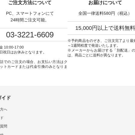
ご注文方法について
お届けについて
---------------- aoneco ------
ね。 #lifewear #fashion #natulan
インワンピース ¥18,7
----------- ■がま口 ロン
#今日のコーデ #コーディネート
込） [ 注文番号：KOA-
PC、スマートフォンにて
全国一律送料580円（税込）
ット ¥19,690（税込）
#ファッション #ナチュラル #
22369 ] -----------------------------
ージュ ・ブルーグリーン
日々の暮らし #暮らしを楽しむ #
▶️ お買い物は写真のタ
24時間ご注文可能。
ザイエロー ・シルエット
シンプルライフ #シンプルコー
プ またはプロフ
15,000円以上で送料無
[ 注文番号：NCO-262C-
デ #大人女子 #ワンピース #デニ
（@natulan_official
03-3221-6609
ト
ム #デニムワンピ #別注 #夏コー
「ナチュラン」で 注文
90（税込） [ 注文番号：
デ #D*g*y #ディージーワイ
品名を検索してみてく
※予約商品をのぞき、ご注文完了より最
-08057 ] ■ラティスト
#natulan #ナチュラン
ね。 #lifewear #fashion #natulan
～1週間程度で発送いたします。
 10:00-17:00
12,980（税込） [ 注文番
#natulan_official.
#今日のコーデ #コーデ
※メーカーからお届けする「別配送」
日祝日はお休みとなります。
62B-31610 ] ■キーカ
#ファッション #ナチュ
は、商品ごとに送料が異なります。
2,970（税込） [ 注文番
日々の暮らし #暮らしを楽
話でのご注文の場合、お支払い方法はク
C-00150 ] ----------
シンプルライフ #シン
ットカードまたは代金引換のみとなりま
------ ▶️ お買い物は写
デ #大人女子 #フォーマル
グをタップ またはプロフ
ックフォーマル #ジャケッ
natulan_official）から
ンピース #冠婚葬祭 #Luuna
ルウナミウ #オリジナ
品名を検索してみてくだ
ド #natulan #ナチュラン
ar #fashion
#natulan_official.
ulan #今日のコーデ #コーデ
ガイド
ト #ファッション #ナチュ
#日々の暮らし #暮らしを楽
方へ
#シンプルライフ #シンプル
#大人女子 #猫 #猫グッズ
ド
の日 #バッグ #財布 #ポ
マグカップ #猫雑貨 #松尾
質問
 #aoneco #アオネコ
せ
tulan #ナチュラン