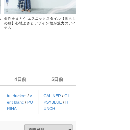
ら
個性をまとう エスニックスタイル【暮らし
ほんのり個性がちょうどい
の服】心地よさとデザイン性が魅力のアイ
服】半端袖トップス
テム
4日前
5日前
fu_dueka::
/
v
CALINER
/
GI
ent blanc
/
PO
PSYBLUE
/
H
RINA
UNCH