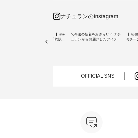
ナチュランのInstagram
素材【
人気カラー再入荷決定！【 ista-
＼今週の新着をおさらい／ ナチ
【 松尾
たりのVネ
ire | よくばりパンツ】予約販売
ュランからお届けしたアイテム
モチーフの
開始 ・ 6月の販売開始とともに
から スタッフが気になるものを
「世界
を大切
大きな反響をいただき、 一部カ
ピックアップ👆 ・ [ This week's
いネコ
blue
ラーは早々に完売となった 15周
NEW ARRIVAL ] // 2026/07/26 -
集。 ナチュランでも人気の
ストが届
年記念のよくばりパンツ。 たく
2026/08/01 // ✨✨ナチュラン15周
「m.
さんのご要望をいただき、 この
年記念✨✨ 8月より、12,000円
「aon
楽しめ
たび待望の再入荷が実現しまし
（税込）以上ご購入いただいた
けで気
。 モ
た。 今回再入荷する10色のカラ
お客様へ 人気イラストレータ
をご紹介します。 -
OFFICIAL SNS
ーを、 改めて詳しくご紹介しま
ー、よしいちひろさん
-------
--------
す。 限定カラーを手に入れられ
（@chocochop2）描き下ろし
--------------
る今だけのチャンス、 ぜひこの
【第2弾】レモン柄コットンバッ
ーバッ
50（税
機会をお見逃しなく！ ▼今回再
グをプレゼント中です💓 8月に
Momo ・
 [ 注
入荷したカラー（計10色） ・コ
なりました☀ 旅行や帰省、レジ
注文番号：
--
ーヒー ・トマト ・セサミ ・モ
ャーなど楽しい予定を計画され
松尾ミ
モ ・グリーンティー ・スミレ
ている方も多いかと思います🌿
ップ ¥1
はプロ
・クロマメ ・レモン ・ブルーベ
今週は、暑さ本番のこれからに
・Pepp
ial）か
リー ・ラズベリー -----------------
ぴったりな 涼し気なセットアッ
EMW-262A
------------ ista-ire ------------------
プやワンピース、ブラウスなど
キ キ
みてく
----------- ■もっと選べるリネン
が新登場！ そして、大人気「よ
¥1,6
のよくばりパンツ ¥9,900（税
くばりパンツ」予約販売がスタ
Noiset
 #コーデ
込） [ 注文番号：IIR-262P-
ートしています♪ お見逃しな
文番号：EM