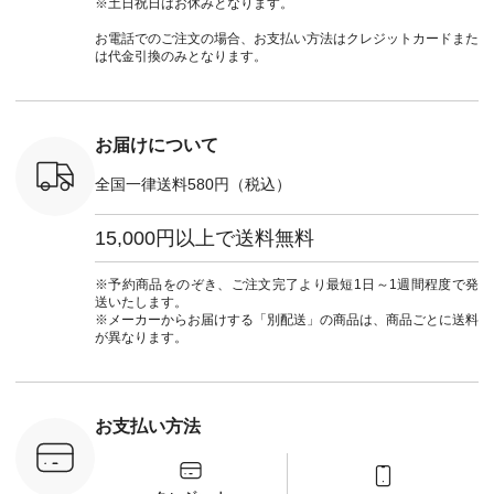
※土日祝日はお休みとなります。
 #日々の
ンブラウス
ドヤーン #オリジナ
#natulan_official.
#natula
暮らしを楽
¥7,590（税込） [ 注
ルブランド #natulan
ーデ #コ
お電話でのご注文の場合、お支払い方法はクレジットカードまた
ンプルライ
文番号：CSO-263T-
#ナチュラン
ト #ファ
は代金引換のみとなります。
プルコーデ
31348 ] コットンリ
#natulan_official.
ナチュラル
#パンツ #
ネンパナマクロス
暮らし #
ツ #よく
イージーテーパード
しむ #シ
 #テーパ
パンツ ¥7,590（税
フ #シン
 #限定カ
込） [ 注文番号：
#大人女子
お届けについて
荷 #15周
CSO-263P-31349 ]
マル #ブ
#夏コーデ
＜5～6枚目＞
ーマル #
全国一律送料580円（税込）
re #イスタイ
■&yarn ピンタック
#ワンピー
#natulan
ワンピース
葬祭 #Luu
ュラン
¥12,900（税込） [
ウナミウ 
15,000円以上で送料無料
ficial.
注文番号：MTO-
ルブランド #natu
263W-29752 ] ＜7～
#ナチ
8枚目＞ ■UNPLE ボ
#natulan_of
※予約商品をのぞき、ご注文完了より最短1日～1週間程度で発
ールカーゴイージー
送いたします。
パンツ ¥11,550（税
※メーカーからお届けする「別配送」の商品は、商品ごとに送料
込） [ 注文番号：
が異なります。
UNL-254P-18377 ]
＜9枚目＞ ■Lintu
Laulu 立体フラワー
刺繍ブラウス
¥8,800（税込） [ 注
お支払い方法
文番号：YCC-263T-
30689 ] ---------------
-------------- ▶️商品詳
細やお買い物は写真