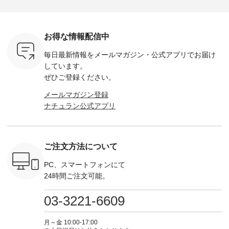
色） ・コ
ト中です💓 8月にな
シアーVネックカー
デニムワンピース
miu --------
トマト ・
りました☀ 旅行や帰
ディガン ¥7,500（税
¥9,680（税込） ・ネ
--------- ■【慶弔両
モモ ・グ
省、レジャーなど楽
込） ・スモークブル
イビー ・ブラック [
用】ノー
ー ・スミ
しい予定を計画され
ー ・ブラック ・ネ
注文番号：DCO-
ーマルジ
お得な情報配信中
マメ ・レ
ている方も多いかと
イビー [ 注文番号：
264W-30707 ] -------
¥16,50
ルーベリー
思います🌿 今週は、
GRE-263T-30614 ] -
---------------------- ▶️
注文番号
毎日最新情報をメールマガジン・
公式アプリでお届け
----
暑さ本番のこれから
-------------------------
お買い物は写真のタ
262O-31095 
--------
にぴったりな 涼し気
--- ▶️ お買い物は写
グをタップ またはプ
弔両用】
しています。
-------------
なセットアップやワ
真のタグをタップ ま
ロフィール
ボタンフ
ぜひご登録ください。
っと
ンピース、ブラウス
たはプロフィール
（@natulan_official）
ース ¥18
ネンのよく
などが新登場！ そし
（@natulan_official）
からどうぞ 「ナチュ
込） [ 
メールマガジン登録
パンツ
て、大人気「よくば
からどうぞ 「ナチュ
ラン」で 注文番号や
KOA-252W
ナチュラン公式アプリ
込） [ 注
りパンツ」予約販売
ラン」で 注文番号や
商品名を検索してみ
■【慶弔
R-262P-
がスタートしていま
商品名を検索してみ
てくださいね。
な日のボ
す♪ お見逃しなく！
てくださいね。
#lifewear #fashion
インワ
 お買
-------------------------
#lifewear #fashion
#natulan #今日のコ
¥18,70
真のタグを
---- 今週のご紹介ア
#natulan #今日のコ
ーデ #コーディネー
注文番号
ご注文方法について
たはプロフ
イテム ----------------
ーデ #コーディネー
ト #ファッション #
252W-22369 ] -
ール
------------- ＜1枚目
ト #ファッション #
ナチュラル #日々の
--------------
_official）
右・2枚目＞ ■ista-
ナチュラル #日々の
暮らし #暮らしを楽
お買い物
PC、スマートフォンにて
チュ
ire もっと選べるリ
暮らし #暮らしを楽
しむ #シンプルライ
グをタップ
24時間ご注文可能。
注文番号や
ネンのよくばりパン
しむ #シンプルライ
フ #シンプルコーデ
ロフ
検索してみ
ツ ¥9,900（税込） [
フ #シンプルコーデ
#大人女子 #ワンピ
（@natulan
さいね。
注文番号：IIR-262P-
#大人女子 #カーデ
ース #デニム #デニ
からどうぞ 「ナ
03-3221-6609
 #fashion
29223 ] ＜1枚目左・
ィガン #羽織り #シ
ムワンピ #別注 #夏
ラン」で 
n #今日のコ
3～4枚目＞ ■so コ
アーカーデ #コット
コーデ #D*g*y #ディ
商品名を
ーディネー
ットンリネンパナマ
ン #夏の羽織 #夏コ
ージーワイ #natulan
てくだ
月～金 10:00-17:00
ッション #
クロス 2wayTライ
ーデ #andyarn #アン
#ナチュラン
#lifewear