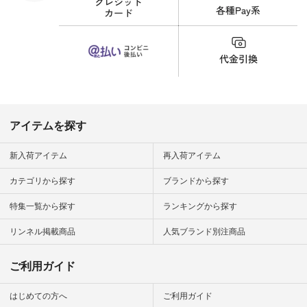
のタグをタップ また
はプロフィール
（@natulan_official）
から 「ナチュラン」
のサイトにアクセス
して 注文番号や商品
名を検索してみてく
ださいね。 #lifewear
#fashion #natulan #
今日のコーデ #コー
ディネート #ファッ
アイテムを探す
ション #ナチュラル
#ナチュラン #日々
の暮らし #暮らしを
新入荷アイテム
再入荷アイテム
楽しむ #シンプルラ
イフ #シンプルコー
カテゴリから探す
ブランドから探す
デ #大人女子 #夏コ
ーデ #真夏コーデ #
特集一覧から探す
ランキングから探す
暑さ対策 #コーデ #
リネン
#natulan_official.
リンネル掲載商品
人気ブランド別注商品
ご利用ガイド
はじめての方へ
ご利用ガイド