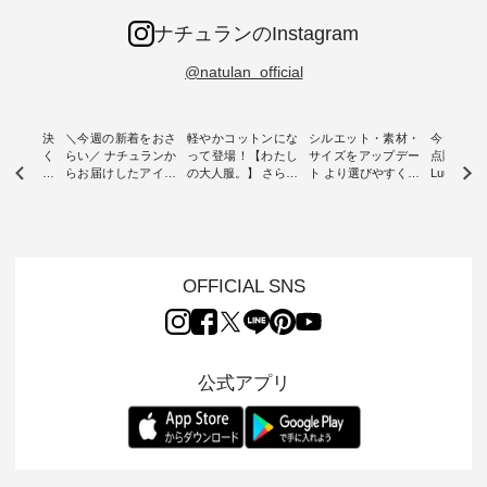
ナチュランのInstagram
@natulan_official
ー再入荷決
＼今週の新着をおさ
軽やかコットンにな
シルエット・素材・
今だけフ
-ire | よく
らい／ ナチュランか
って登場！【わたし
サイズをアップデー
点購入で1
ツ】予約販
らお届けしたアイテ
の大人服。】 さらり
ト より選びやすく【
Luuna m
ムから スタッフが気
と涼し気なシアーカ
D*g*y 】別注リブデ
用ノーカ
もに大きな
になるものをピック
ーディガン ・ 人気
ニムワンピース ・
ット ・ 身に纏うだ
だき、 一
アップ👆 ・ [ This
のシアーカーディガ
心地よく着られるデ
けでほっ
は早々に完
week's NEW
ンが軽くて、 お手入
イリーウェアが人気
地を大切に
 15周年
ARRIVAL ] //
れも簡単なコットン
の 「D*g*y」 より、
ーマル服
くばりパン
2026/07/26 -
素材になりました。
毎年大人気のナチュ
ルブランド「
OFFICIAL SNS
2026/08/01 // ✨✨ナ
ほんのり透ける生地
ラン別注 リブデニム
miu 」か
き、 この
チュラン15周年記念
が、女性らしさを演
ワンピースが登場。
フォーマ
の再入荷が
✨✨ 8月より、
出し、 羽織るだけで
シルエットや素材を
トが仲間入り
。 今回
12,000円（税込）以
今年らしい装いに。
見直し、 さらに魅力
ピースと
10色のカ
上ご購入いただいた
レイヤードスタイル
的になったアイテム
を考え、 
公式アプリ
改めて詳し
お客様へ 人気イラス
が楽しめて、 季節の
を 詳しくご紹介いた
エット、
ます。 限
トレーター、よしい
変わり目に重宝する
します。 モデル身
丁寧に設計。 
を手に入れ
ちひろさん
アイテムです。 モデ
長：164cm / 着用サ
日を心地
だけのチャ
（@chocochop2）
ル身長：168cm -----
イズ：PLUS ---------
る一着に
ひこの機会
描き下ろし 【第2
------------------------
--------------------
た。 モデル身長：
なく！ ▼
弾】レモン柄コット
&yarn -----------------
D*g*y -----------------
164cm ----------------
荷したカラ
ンバッグをプレゼン
------------ ■コットン
------------ ■リブ使い
---------