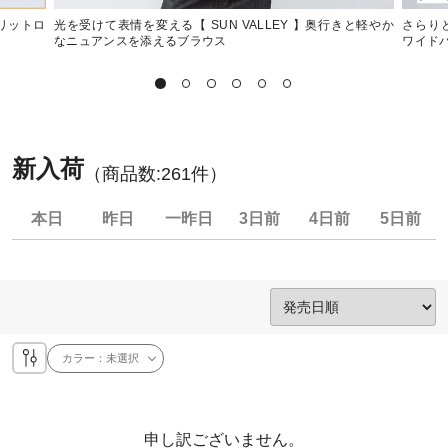
スリットロ
光を受けて表情を変える【 SUN VALLEY 】奥行きと軽やか
さらりと
なニュアンスを添えるブラウス
ワイド
新入荷
（商品数:
261
件）
本日
昨日
一昨日
3日前
4日前
5日前
カラー：
未選択
申し訳ございません。
