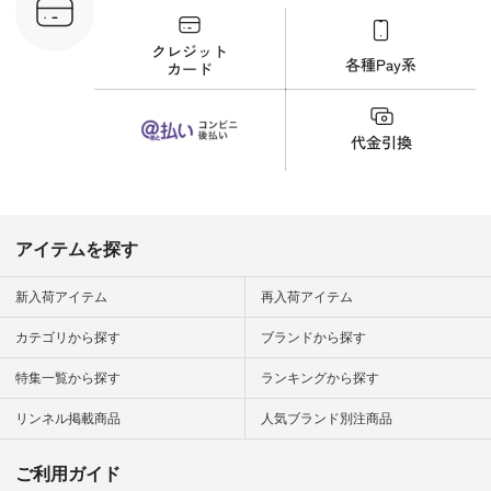
フ #シンプルコーデ
商品詳
#大人女子 #猫 #猫グ
い物は写真
ッズ #世界猫の日 #
ップ また
バッグ #財布 #ポー
フィール
チ #マグカップ #猫
_official）
雑貨 #松尾ミユキ
チュラン」
#aoneco #アオネコ
にアクセス
#natulan #ナチュラ
番号や商品
ン #natulan_official.
してみてく
ar
#natulan #
デ #コー
 #ファッ
アイテムを探す
ナチュラル
ン #日々
#暮らしを
新入荷アイテム
再入荷アイテム
シンプルラ
ンプルコー
カテゴリから探す
ブランドから探す
女子 #夏コ
夏コーデ #
特集一覧から探す
ランキングから探す
#コーデ #
ネン
ficial.
リンネル掲載商品
人気ブランド別注商品
ご利用ガイド