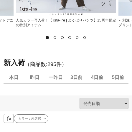
ライトデニ
人気カラー再入荷！【 ista-ire | よくばりパンツ】15周年限定
＜別注＞
の特別アイテム
プリン
新入荷
（商品数:
295
件）
本日
昨日
一昨日
3日前
4日前
5日前
カラー：
未選択