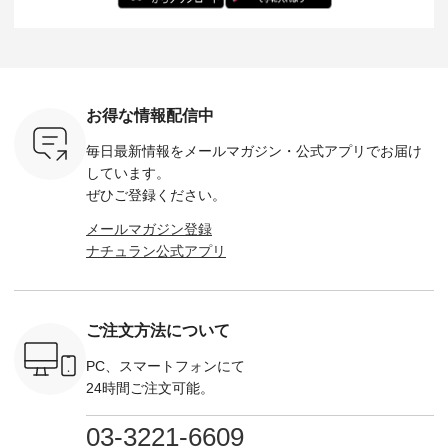
し 【第2
シアーバッグ
--------------------
た。 モデル身長：
モデル身長
ン柄コット
¥3,080（税込） ・
D*g*y -----------------
164cm ----------------
-------------
をプレゼン
Momo ・Leo ・
------------ ■リブ使い
------------- Luuna
---- Lintu L
にな
Maron ・Stella [ 注文
デニムワンピース
miu --------------------
-------------
 旅行や帰
番号：EMW-263B-
¥9,680（税込） ・ネ
--------- ■【慶弔両
タータン
ャーなど楽
31376 ] ■松尾ミユ
イビー ・ブラック [
用】ノーカラーフォ
ャザー
を計画され
キ キャットヘアク
注文番号：DCO-
ーマルジャケット
¥9,900
お得な情報配信中
も多いかと
リップ ¥1,320（税
264W-30707 ] -------
¥16,500（税込） [
ッド系 ・
は、
込） ・Noisettes ・
---------------------- ▶️
注文番号：KOA-
[ 注文番
毎日最新情報をメールマガジン・
公式アプリでお届け
のこれから
Pepper ・Chloe [ 注
お買い物は写真のタ
262O-31095 ] ■【慶
263S-27183 ] --
な 涼し気
文番号：EMW-
グをタップ またはプ
弔両用】大切な日の
-------------
しています。
アップやワ
262A-31375 ] ■松尾
ロフィール
ボタンフレアワンピ
お買い物
ぜひご登録ください。
、ブラウス
ミユキ キャットハ
（@natulan_official）
ース ¥18,700（税
グをタップ
！ そし
ンドルマグ ¥
からどうぞ 「ナチュ
込） [ 注文番号：
ロフ
メールマガジン登録
気「よくば
¥1,650（税込） ・
ラン」で 注文番号や
KOA-252W-22368 ]
（@natulan
ナチュラン公式アプリ
」予約販売
Pumpkin ・Noisettes
商品名を検索してみ
■【慶弔両用】大切
からどうぞ 「ナ
トしていま
・Pepper ・Chloe [
てくださいね。
な日のボウタイAラ
ラン」で 
逃しなく！
注文番号：EMW-
#lifewear #fashion
インワンピース
商品名を
------------
262K-31378 ] --------
#natulan #今日のコ
¥18,700（税込） [
てくだ
---------------------
ーデ #コーディネー
注文番号：KOA-
#lifewear
ご注文方法について
----------
aoneco ---------------
ト #ファッション #
252W-22369 ] -------
#natula
枚目
-------------- ■がま口
ナチュラル #日々の
---------------------- ▶️
ーデ #コ
 ■ista-
ロングウォレット
暮らし #暮らしを楽
お買い物は写真のタ
ト #ファ
PC、スマートフォンにて
っと選べるリ
¥19,690（税込） ・
しむ #シンプルライ
グをタップ またはプ
ナチュラル
24時間ご注文可能。
くばりパン
グレージュ ・ブルー
フ #シンプルコーデ
ロフィール
暮らし #
0（税込） [
グリーン ・ミモザイ
#大人女子 #ワンピ
（@natulan_official）
しむ #シ
R-262P-
エロー ・シルエット
ース #デニム #デニ
からどうぞ 「ナチュ
フ #シン
03-3221-6609
ブルー [ 注文番号：
ムワンピ #別注 #夏
ラン」で 注文番号や
#大人女子