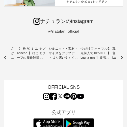
ナチュランのInstagram
@natulan_official
新着をおさ
【 松尾ミユキ／
シルエット・素材・
今だけフォーマル2
真夏から
チュランか
aoneco 】ねこモチ
サイズをアップデー
点購入で10%OFF【
色チェック
したアイテ
ーフの新作雑貨 ・ 8
ト より選びやすく【
Luuna miu 】慶弔両
Laulu
タッフが気
月8日の「世界猫の
D*g*y 】別注リブデ
用ノーカラージャケ
ェックギ
のをピック
日」を前に、 愛らし
ニムワンピース ・
ット ・ 身に纏うだ
ート ・ ゆったりと
s
いネコモチーフのア
心地よく着られるデ
けでほっとする着心
した着心
s NEW
イテムを特集。 ナチ
イリーウェアが人気
地を大切にした フォ
日常着を
L ] //
ュランでも人気の
の 「D*g*y」 より、
ーマル服のオリジナ
ナチュラ
7/26 -
「m.m（松尾ミユ
毎年大人気のナチュ
ルブランド「 Luuna
ルブランド「
OFFICIAL SNS
/ ✨✨ナ
キ）」と
ラン別注 リブデニム
miu 」から、 新たに
Laulu 
5周年記念
「aoneco」から、
ワンピースが登場。
フォーマルジャケッ
をまたい
月より、
持っているだけで気
シルエットや素材を
トが仲間入り。 ワン
ェックス
円（税込）以
分が上がる バッグや
見直し、 さらに魅力
ピースとのバランス
登場。 真夏にうれし
いただいた
雑貨をご紹介しま
的になったアイテム
を考え、 丈感やシル
い涼やかさ
公式アプリ
人気イラス
す。 -------------------
を 詳しくご紹介いた
エット、着心地まで
先取りで
ー、よしい
---------- 松尾ミユキ
します。 モデル身
丁寧に設計。 特別な
いた色合
ろさん
-------------------------
長：164cm / 着用サ
日を心地よく過ごせ
えたアイテ
ochop2）
---- ■松尾ミユキ
イズ：PLUS ---------
る一着に仕上げまし
しくご紹