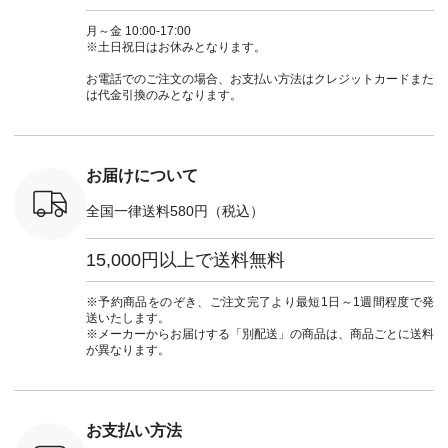
 ■so コ
NCO-262C-31607 ]
コーデ #D*g*y #ディ
商品名を検索してみ
ト #フレ
ネンパナマ
■がま口 ミニウォレ
ージーワイ #natulan
てくださいね。
#チェック
月～金 10:00-17:00
wayTライ
ット ¥9,790（税込）
#ナチュラン
#lifewear #fashion
タンチェッ
※土日祝日はお休みとなります。
ラウス
[ 注文番号：NCO-
#natulan_official.
#natulan #今日のコ
#夏コーデ 
税込） [ 注
242C-08057 ] ■ラテ
ーデ #コーディネー
Laulu 
お電話でのご注文の場合、お支払い方法はクレジットカードまた
O-263T-
ィストート
ト #ファッション #
ル #オリ
は代金引換のみとなります。
¥12,980（税込） [
ナチュラル #日々の
ンド #natulan #ナチ
マクロス
注文番号：NCO-
暮らし #暮らしを楽
ュ
テーパード
262B-31610 ] ■キー
しむ #シンプルライ
#natulan_of
,590（税
カバー ¥2,970（税
フ #シンプルコーデ
注文番号：
込） [ 注文番号：
#大人女子 #フォー
お届けについて
-31349 ]
NCO-222C-00150 ] -
マル #ブラックフォ
6枚目＞
-------------------------
ーマル #ジャケット
全国一律送料580円（税込）
 ピンタック
--- ▶️ お買い物は写
#ワンピース #冠婚
ピース
真のタグをタップ ま
葬祭 #Luunamiu #ル
0（税込） [
たはプロフィール
ウナミウ #オリジナ
15,000円以上で送料無料
：MTO-
（@natulan_official）
ルブランド #natulan
] ＜7～
からどうぞ 「ナチュ
#ナチュラン
UNPLE ボ
ラン」で 注文番号や
#natulan_official.
※予約商品をのぞき、ご注文完了より最短1日～1週間程度で発
ゴイージー
商品名を検索してみ
送いたします。
1,550（税
てくださいね。
※メーカーからお届けする「別配送」の商品は、商品ごとに送料
注文番号：
#lifewear #fashion
が異なります。
-18377 ]
#natulan #今日のコ
■Lintu
ーデ #コーディネー
立体フラワー
ト #ファッション #
ラウス
ナチュラル #日々の
税込） [ 注
暮らし #暮らしを楽
お支払い方法
C-263T-
しむ #シンプルライ