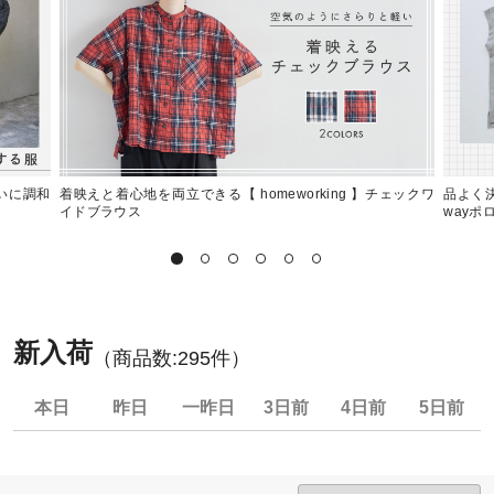
ろいに調和
着映えと着心地を両立できる【 homeworking 】チェックワ
品よく決
イドブラウス
wayポ
新入荷
（商品数:
295
件）
本日
昨日
一昨日
3日前
4日前
5日前