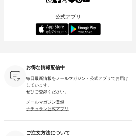
月より、
持っているだけで気
シルエットや素材を
トが仲間入り。 ワン
ェックス
円（税込）以
分が上がる バッグや
見直し、 さらに魅力
ピースとのバランス
登場。 真夏にうれし
いただいた
雑貨をご紹介しま
的になったアイテム
を考え、 丈感やシル
い涼やかさ
公式アプリ
人気イラス
す。 -------------------
を 詳しくご紹介いた
エット、着心地まで
先取りで
ー、よしい
---------- 松尾ミユキ
します。 モデル身
丁寧に設計。 特別な
いた色合
ろさん
-------------------------
長：164cm / 着用サ
日を心地よく過ごせ
えたアイテ
ochop2）
---- ■松尾ミユキ
イズ：PLUS ---------
る一着に仕上げまし
しくご紹
し 【第2
シアーバッグ
--------------------
た。 モデル身長：
モデル身長
ン柄コット
¥3,080（税込） ・
D*g*y -----------------
164cm ----------------
-------------
をプレゼン
Momo ・Leo ・
------------ ■リブ使い
------------- Luuna
---- Lintu L
にな
Maron ・Stella [ 注文
デニムワンピース
miu --------------------
-------------
 旅行や帰
番号：EMW-263B-
¥9,680（税込） ・ネ
--------- ■【慶弔両
タータン
ャーなど楽
31376 ] ■松尾ミユ
イビー ・ブラック [
用】ノーカラーフォ
ャザー
を計画され
キ キャットヘアク
注文番号：DCO-
ーマルジャケット
¥9,900
お得な情報配信中
も多いかと
リップ ¥1,320（税
264W-30707 ] -------
¥16,500（税込） [
ッド系 ・
は、
込） ・Noisettes ・
---------------------- ▶️
注文番号：KOA-
[ 注文番
毎日最新情報をメールマガジン・
公式アプリでお届け
のこれから
Pepper ・Chloe [ 注
お買い物は写真のタ
262O-31095 ] ■【慶
263S-27183 ] --
な 涼し気
文番号：EMW-
グをタップ またはプ
弔両用】大切な日の
-------------
しています。
アップやワ
262A-31375 ] ■松尾
ロフィール
ボタンフレアワンピ
お買い物
ぜひご登録ください。
、ブラウス
ミユキ キャットハ
（@natulan_official）
ース ¥18,700（税
グをタップ
！ そし
ンドルマグ ¥
からどうぞ 「ナチュ
込） [ 注文番号：
ロフ
メールマガジン登録
気「よくば
¥1,650（税込） ・
ラン」で 注文番号や
KOA-252W-22368 ]
（@natulan
ナチュラン公式アプリ
」予約販売
Pumpkin ・Noisettes
商品名を検索してみ
■【慶弔両用】大切
からどうぞ 「ナ
トしていま
・Pepper ・Chloe [
てくださいね。
な日のボウタイAラ
ラン」で 
逃しなく！
注文番号：EMW-
#lifewear #fashion
インワンピース
商品名を
------------
262K-31378 ] --------
#natulan #今日のコ
¥18,700（税込） [
てくだ
---------------------
ーデ #コーディネー
注文番号：KOA-
#lifewear
ご注文方法について
----------
aoneco ---------------
ト #ファッション #
252W-22369 ] -------
#natula