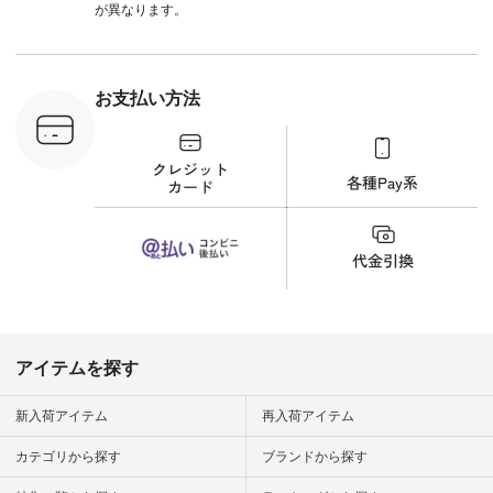
注文番号：
#lifewear #fashion
が異なります。
-18377 ]
#natulan #今日のコ
■Lintu
ーデ #コーディネー
立体フラワー
ト #ファッション #
ラウス
ナチュラル #日々の
税込） [ 注
暮らし #暮らしを楽
お支払い方法
C-263T-
しむ #シンプルライ
フ #シンプルコーデ
商品詳
#大人女子 #猫 #猫グ
い物は写真
ッズ #世界猫の日 #
ップ また
バッグ #財布 #ポー
フィール
チ #マグカップ #猫
_official）
雑貨 #松尾ミユキ
チュラン」
#aoneco #アオネコ
にアクセス
#natulan #ナチュラ
番号や商品
ン #natulan_official.
してみてく
ar
#natulan #
デ #コー
 #ファッ
アイテムを探す
ナチュラル
ン #日々
#暮らしを
新入荷アイテム
再入荷アイテム
シンプルラ
ンプルコー
カテゴリから探す
ブランドから探す
女子 #夏コ
夏コーデ #