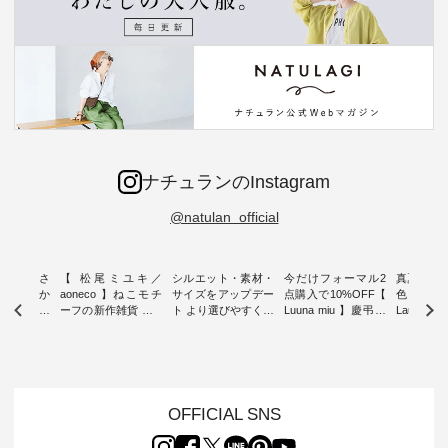
ナチュランのInstagram
@natulan_official
新着をおさ
【 松尾ミユキ／
シルエット・素材・
今だけフォーマル2
真夏から
チュランか
aoneco 】ねこモチ
サイズをアップデー
点購入で10%OFF【
色チェック
したアイテ
ーフの新作雑貨 ・ 8
ト より選びやすく【
Luuna miu 】慶弔両
Laulu
タッフが気
月8日の「世界猫の
D*g*y 】別注リブデ
用ノーカラージャケ
ェックギ
のをピック
日」を前に、 愛らし
ニムワンピース ・
ット ・ 身に纏うだ
ート ・ ゆったりと
s
いネコモチーフのア
心地よく着られるデ
けでほっとする着心
した着心
s NEW
イテムを特集。 ナチ
イリーウェアが人気
地を大切にした フォ
日常着を
L ] //
ュランでも人気の
の 「D*g*y」 より、
ーマル服のオリジナ
ナチュラ
7/26 -
「m.m（松尾ミユ
毎年大人気のナチュ
ルブランド「 Luuna
ルブランド「
OFFICIAL SNS
/ ✨✨ナ
キ）」と
ラン別注 リブデニム
miu 」から、 新たに
Laulu 
5周年記念
「aoneco」から、
ワンピースが登場。
フォーマルジャケッ
をまたい