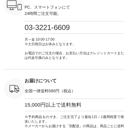
枚目
-------------- ■がま口
ナチュラル #日々の
---------------------- ▶️
ーデ #コ
 ■ista-
ロングウォレット
暮らし #暮らしを楽
お買い物は写真のタ
ト #ファ
PC、スマートフォンにて
っと選べるリ
¥19,690（税込） ・
しむ #シンプルライ
グをタップ またはプ
ナチュラル
24時間ご注文可能。
くばりパン
グレージュ ・ブルー
フ #シンプルコーデ
ロフィール
暮らし #
0（税込） [
グリーン ・ミモザイ
#大人女子 #ワンピ
（@natulan_official）
しむ #シ
R-262P-
エロー ・シルエット
ース #デニム #デニ
からどうぞ 「ナチュ
フ #シン
03-3221-6609
ブルー [ 注文番号：
ムワンピ #別注 #夏
ラン」で 注文番号や
#大人女子
 ■so コ
NCO-262C-31607 ]
コーデ #D*g*y #ディ
商品名を検索してみ
ト #フレ
ネンパナマ
■がま口 ミニウォレ
ージーワイ #natulan
てくださいね。
#チェック
月～金 10:00-17:00
wayTライ
ット ¥9,790（税込）
#ナチュラン
#lifewear #fashion
タンチェッ
※土日祝日はお休みとなります。
ラウス
[ 注文番号：NCO-
#natulan_official.
#natulan #今日のコ
#夏コーデ 
税込） [ 注
242C-08057 ] ■ラテ
ーデ #コーディネー
Laulu 
お電話でのご注文の場合、お支払い方法はクレジットカードまた
O-263T-
ィストート
ト #ファッション #
ル #オリ
は代金引換のみとなります。
¥12,980（税込） [
ナチュラル #日々の
ンド #natulan #ナチ
マクロス
注文番号：NCO-
暮らし #暮らしを楽
ュ
テーパード
262B-31610 ] ■キー
しむ #シンプルライ
#natulan_of
,590（税
カバー ¥2,970（税
フ #シンプルコーデ
注文番号：
込） [ 注文番号：
#大人女子 #フォー
お届けについて
-31349 ]
NCO-222C-00150 ] -
マル #ブラックフォ
6枚目＞
-------------------------
ーマル #ジャケット
全国一律送料580円（税込）
 ピンタック
--- ▶️ お買い物は写
#ワンピース #冠婚
ピース
真のタグをタップ ま
葬祭 #Luunamiu #ル
0（税込） [
たはプロフィール
ウナミウ #オリジナ
15,000円以上で送料無料
：MTO-
（@natulan_official）
ルブランド #natulan
] ＜7～
からどうぞ 「ナチュ
#ナチュラン
UNPLE ボ
ラン」で 注文番号や
#natulan_official.
※予約商品をのぞき、ご注文完了より最短1日～1週間程度で発
ゴイージー
商品名を検索してみ
送いたします。
1,550（税
てくださいね。
※メーカーからお届けする「別配送」の商品は、商品ごとに送料