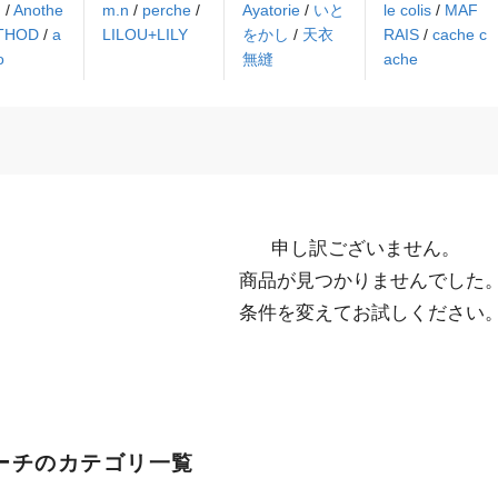
N
/
Anothe
m.n
/
perche
/
Ayatorie
/
いと
le colis
/
MAF
ETHOD
/
a
LILOU+LILY
をかし
/
天衣
RAIS
/
cache c
o
無縫
ache
申し訳ございません。

  商品が見つかりませんでした。

  条件を変えてお試しください
ーチのカテゴリ一覧