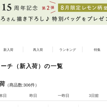
新入荷
再入荷
ランキング
特集
ローチ（新入荷）の一覧
荷
（商品数:
306
件）
本日
昨日
一昨日
3日前