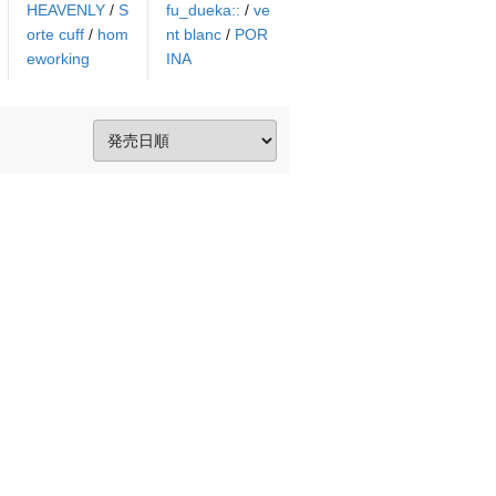
HEAVENLY
/
S
fu_dueka::
/
ve
orte cuff
/
hom
nt blanc
/
POR
eworking
INA
。