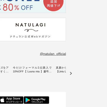
@natulan_official
イズをア
今だけフォーマル2点購入で
真夏から楽しめる秋色チェック
【 H
やすく【
10%OFF【 Luuna miu 】慶弔両
【Lintu Laulu】タータンチェック
ぐ、
ムワンピ
用ノーカラージャケット ・ 身に
ギャザースカート ・ ゆったりと
・ 天然素材を生かしたナチュラ
纏うだけでほっとする着心地を
した着心地の大人の日常着を提
ル
大切にした フォーマル服のオリ
案する、 ナチュランオリジナル
「HE
ュラン別
ジナルブランド「 Luuna miu 」
ブランド「 Lintu Laulu 」から、
オーバ
ースが登
から、 新たにフォーマルジャケ
季節をまたいで穿けるチェック
り透
ットが仲間入り。 ワンピースと
スカートが新登場。 真夏にうれ
に、 
ったアイ
のバランスを考え、 丈感やシル
しい涼やかさと、 秋を先取りで
しらっ
いたしま
エット、着心地まで丁寧に設
きる落ち着いた色合いを兼ね備
ルな装
計。 特別な日を心地よく過ごせ
えたアイテムを、 詳しくご紹介
を添え