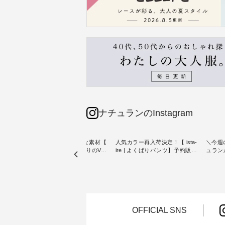
ナチュランのInstagram
リネン100％の涼やかな素材【
人気カラー再入荷決定！【 ista-
＼今週
【第2
blue willow 】夏にぴったりのVネ
ire | よくばりパンツ】予約販売
ュラン
ザイン
ックベスト ・ オリジナル素材に
開始 ・ 6月の販売開始とともに
から 
こだわり、 着心地の良さを大切
大きな反響をいただき、 一部カ
ピックアップ👆 ・ 
トンバ
にした服づくりを行う 「 blue
ラーは早々に完売となった 15周
NEW ARRIVAL 
willow 」から新作のベストが届
年記念のよくばりパンツ。 たく
2026/08/01 //
ュラン
きました。 夏のワードローブに
さんのご要望をいただき、 この
年記念✨
ッグを
加えたい、 レイヤードが楽しめ
たび待望の再入荷が実現しまし
（税込
る一枚をご紹介いたします。 モ
た。 今回再入荷する10色のカラ
お客様
OFFICIAL SNS
ろさん
デル身長：160cm -----------------
ーを、 改めて詳しくご紹介しま
ー、
 描き下
------------ blue willow --------------
す。 限定カラーを手に入れられ
（@ch