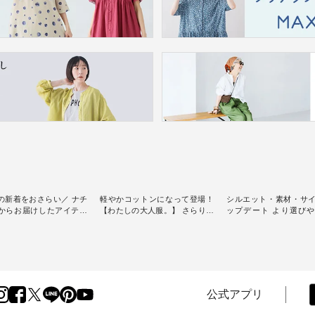
の新着をおさらい／ ナチ
軽やかコットンになって登場！
シルエット・素材・サ
からお届けしたアイテム
【わたしの大人服。】 さらりと
ップデート より選び
スタッフが気になるものを
涼し気なシアーカーディガン ・
D*g*y 】別注リブデニ
[ This week's
人気のシアーカーディガンが軽
ース ・ 心地よく着られるデイリ
] // 2026/07/26 -
くて、 お手入れも簡単なコット
ーウェアが人気の 「D*g*y」 よ
 ✨✨ナチュラン15周
ン素材になりました。 ほんのり
り、毎年大人気のナチ
✨ 8月より、12,000円
透ける生地が、女性らしさを演
注 リブデニムワンピ
）以上ご購入いただいた
出し、 羽織るだけで今年らしい
場。 シルエットや素材を見直
へ 人気イラストレータ
装いに。 レイヤードスタイルが
し、 さらに魅力的にな
公式アプリ
よしいちひろさん
楽しめて、 季節の変わり目に重
テムを 詳しくご紹介
ocochop2）描き下ろし
宝するアイテムです。 モデル身
す。 モデル身長：164cm / 着用